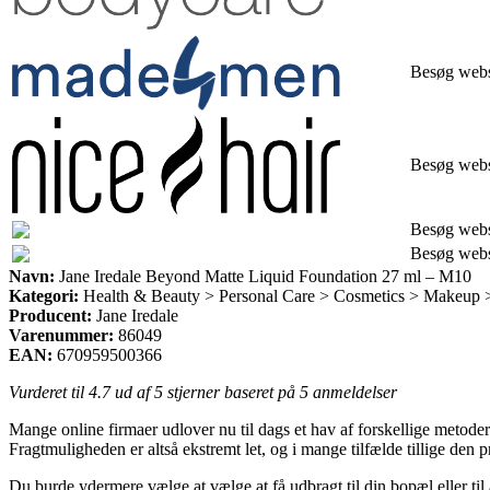
Besøg web
Besøg web
Besøg web
Besøg web
Navn:
Jane Iredale Beyond Matte Liquid Foundation 27 ml – M10
Kategori:
Health & Beauty > Personal Care > Cosmetics > Makeup 
Producent:
Jane Iredale
Varenummer:
86049
EAN:
670959500366
Vurderet til
4.7
ud af 5 stjerner baseret på
5
anmeldelser
Mange online firmaer udlover nu til dags et hav af forskellige metoder
Fragtmuligheden er altså ekstremt let, og i mange tilfælde tillige de
Du burde ydermere vælge at vælge at få udbragt til din bopæl eller til