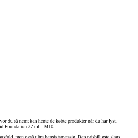
hvor du så nemt kan hente de købte produkter når du har lyst.
quid Foundation 27 ml – M10.
ngsfuld, men også ultra hensigtsmæssig. Den prisbilligste slags