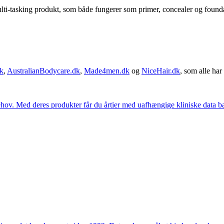
i-tasking produkt, som både fungerer som primer, concealer og foundati
k
,
AustralianBodycare.dk
,
Made4men.dk
og
NiceHair.dk
, som alle har 
hov. Med deres produkter får du årtier med uafhængige kliniske data bag