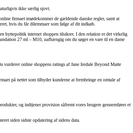
turligvis ikke særlig sjovt.
at online firmaet imødekommer de gældende danske regler, samt at
ret, hvis du får dilemmaer som følge af dit indkøb.
yttepolitik internet shoppen tilsikrer. I den relation er det virkelig
 Foundation 27 ml – M10, uafhængig om du søger en vare til en dame
t du vurderer online shoppens ratings af Jane Iredale Beyond Matte
irmaer på nettet som tilbyder kunderne at frembringe en omtale af
 produkter, og indtjener provision såfremt vores brugere gennemfører et
ret siden sidste opdatering af sidens data.