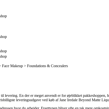
shop
shop
shop
shop
> Face Makeup > Foundations & Concealers
 til levering. En der er meget anvendt er for øjeblikket pakkeshoppen, 
n prisbilligste leveringsudgave ved køb af Jane Iredale Beyond Matte Li
 adressen hvor du arbejder. Fragttypen bliver ofte en tak mere omkostni