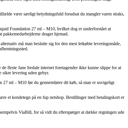
ælde være særligt betydningsfuld forudsat du mangler varen straks,
Liquid Foundation 27 ml – M10, hvilket dog er underforstået at
or at pakkemedarbejderne drager hjemad.
m alternativ må man beslutte sig for den mest letkøbte leveringsmåde,
 afhentningssted.
de fleste Jane Iredale internet foretagender ikke kunne slippe for at
e sikre levering uden gebyr.
on 27 ml – M10 før du gennemfører dit køb, så man er usvigeligt
være et kendetegn på en fup netshop. Bestillinger med betalingskort er
empelvis ViaBill, for så vidt du efterspørger at dække regningen ude