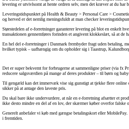
levering er utvivlsomt at hente ordren selv, men det kræver at du har 
Leveringstidspunktet på Health & Beauty > Personal Care > Cosmetic
og herved er det nemlig meningsfuldt at man checker leveringstidspunk
Størstedelen af e-forretninger garanterer levering på blot en enkelt 
transaktionen gennemføres forinden et angivent klokkeslæt, så at de ha
En hel del e-forretninger i Danmark frembyder fragt uden betaling, men
hvilket typisk – uafhængig om du opholder sig i Taastrup, Kalundborg ell
Det er super bekvemt for forbrugerne at sammenligne priser (via fx Pric
reducere salgsværdien på mange af deres produkter – til børn og babye
Til gengæld kan det immervæk vise sig gunstigt at tjekke flere online
sikker på at antage den laveste pris.
Du skal bare ikke undervurdere, at når en e-forretning afsætter et pro
ikke desto mindre en del af en lov, der skærmer køber overfor falske 
Generelt anbefaler vi køb med gængse betalingskort eller MobilePay. 
i fremtiden.