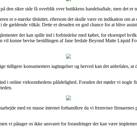
 den sikre side få overblik over butikkens handelsaftale, men det er na
eren er e-mærke tilsluttet, eftersom det skulle være en indikation om 
 de gældende vilkår. Dette er desuden en god chance for at blive assiste
enter der kan spille ind i forbindelse med købet, for eksempel hvilken b
tiden vil kunne bevise bestillingen af Jane Iredale Beyond Matte Liquid
llige tidligere konsumenters iagttagelser og herved kan det anbefales, a
g ind i online virksomhedens pålidelighed. Foruden det møder vi nogle f
sheden.
samarbejde med en masse internet forhandlere da vi fremviser firmaernes
en vi påtager os ikke ansvaret for forandringer der kan være implemente