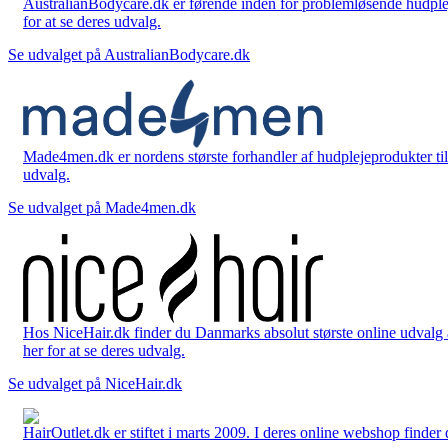
AustralianBodycare.dk er førende inden for problemløsende hudplej
for at se deres udvalg.
Se udvalget på AustralianBodycare.dk
Made4men.dk er nordens største forhandler af hudplejeprodukter til 
udvalg.
Se udvalget på Made4men.dk
Hos NiceHair.dk finder du Danmarks absolut største online udvalg a
her for at se deres udvalg.
Se udvalget på NiceHair.dk
HairOutlet.dk er stiftet i marts 2009. I deres online webshop finder 