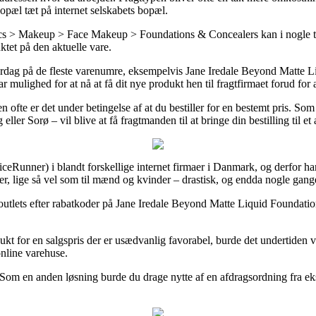
bopæl tæt på internet selskabets bopæl.
s > Makeup > Face Makeup > Foundations & Concealers kan i nogle tilf
tet på den aktuelle vare.
hverdag på de fleste varenumre, eksempelvis Jane Iredale Beyond Matte 
r mulighed for at nå at få dit nye produkt hen til fragtfirmaet forud f
 ofte er det under betingelse af at du bestiller for en bestemt pris. So
er Sorø – vil blive at få fragtmanden til at bringe din bestilling til et
eRunner) i blandt forskellige internet firmaer i Danmark, og derfor har 
r, lige så vel som til mænd og kvinder – drastisk, og endda nogle gang
 outlets efter rabatkoder på Jane Iredale Beyond Matte Liquid Foundati
dukt for en salgspris der er usædvanlig favorabel, burde det undertiden 
online varehuse.
Som en anden løsning burde du drage nytte af en afdragsordning fra eks