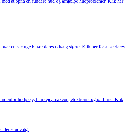
ne med at opnå en sundere hud og afhjælpe hudproblemer. Klik her
ver eneste uge bliver deres udvalg større. Klik her for at se deres
 indenfor hudpleje, hårpleje, makeup, elektronik og parfume. Klik
se deres udvalg.