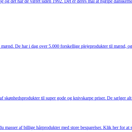
e og det har de været siden 1992. Det er deres mål at hjælpe dansker
mænd. De har i dag over 5.000 forskellige plejeprodukter til mænd, og h
f skønhedsprodukter til super gode og knivskarpe priser. De sælger alt
du masser af billige hårprodukter med store besparelser. Klik her for at 