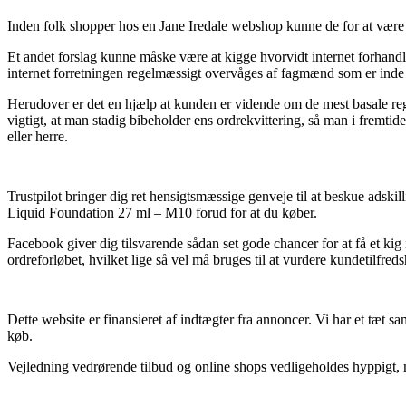
Inden folk shopper hos en Jane Iredale webshop kunne de for at være på
Et andet forslag kunne måske være at kigge hvorvidt internet forhandl
internet forretningen regelmæssigt overvåges af fagmænd som er inde i
Herudover er det en hjælp at kunden er vidende om de mest basale reglem
vigtigt, at man stadig bibeholder ens ordrekvittering, så man i frem
eller herre.
Trustpilot bringer dig ret hensigtsmæssige genveje til at beskue adski
Liquid Foundation 27 ml – M10 forud for at du køber.
Facebook giver dig tilsvarende sådan set gode chancer for at få et ki
ordreforløbet, hvilket lige så vel må bruges til at vurdere kundetilfred
Dette website er finansieret af indtægter fra annoncer. Vi har et tæt 
køb.
Vejledning vedrørende tilbud og online shops vedligeholdes hyppigt, m