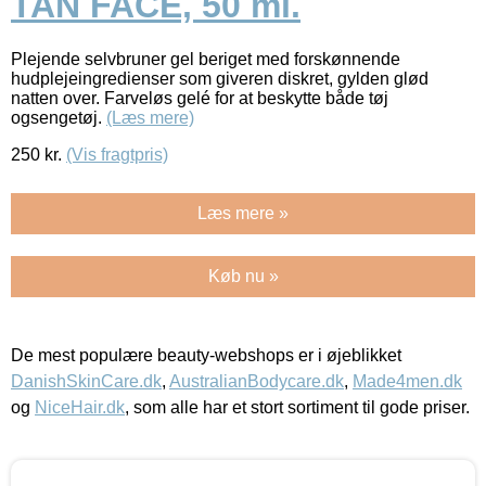
TAN FACE, 50 ml.
Plejende selvbruner gel beriget med forskønnende
hudplejeingredienser som giveren diskret, gylden glød
natten over. Farveløs gelé for at beskytte både tøj
ogsengetøj.
(Læs mere)
250
kr.
(Vis fragtpris)
Læs mere »
Køb nu »
De mest populære beauty-webshops er i øjeblikket
DanishSkinCare.dk
,
AustralianBodycare.dk
,
Made4men.dk
og
NiceHair.dk
, som alle har et stort sortiment til gode priser.