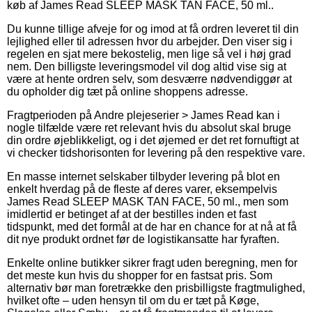
køb af James Read SLEEP MASK TAN FACE, 50 ml..
Du kunne tillige afveje for og imod at få ordren leveret til din
lejlighed eller til adressen hvor du arbejder. Den viser sig i
regelen en sjat mere bekostelig, men lige så vel i høj grad
nem. Den billigste leveringsmodel vil dog altid vise sig at
være at hente ordren selv, som desværre nødvendiggør at
du opholder dig tæt på online shoppens adresse.
Fragtperioden på Andre plejeserier > James Read kan i
nogle tilfælde være ret relevant hvis du absolut skal bruge
din ordre øjeblikkeligt, og i det øjemed er det ret fornuftigt at
vi checker tidshorisonten for levering på den respektive vare.
En masse internet selskaber tilbyder levering på blot en
enkelt hverdag på de fleste af deres varer, eksempelvis
James Read SLEEP MASK TAN FACE, 50 ml., men som
imidlertid er betinget af at der bestilles inden et fast
tidspunkt, med det formål at de har en chance for at nå at få
dit nye produkt ordnet før de logistikansatte har fyraften.
Enkelte online butikker sikrer fragt uden beregning, men for
det meste kun hvis du shopper for en fastsat pris. Som
alternativ bør man foretrække den prisbilligste fragtmulighed,
hvilket ofte – uden hensyn til om du er tæt på Køge,