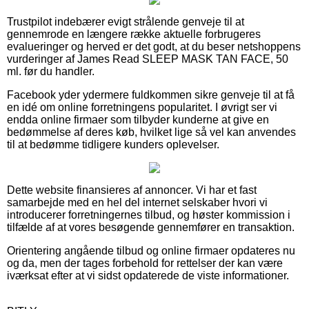
Trustpilot indebærer evigt strålende genveje til at
gennemrode en længere række aktuelle forbrugeres
evalueringer og herved er det godt, at du beser netshoppens
vurderinger af James Read SLEEP MASK TAN FACE, 50
ml. før du handler.
Facebook yder ydermere fuldkommen sikre genveje til at få
en idé om online forretningens popularitet. I øvrigt ser vi
endda online firmaer som tilbyder kunderne at give en
bedømmelse af deres køb, hvilket lige så vel kan anvendes
til at bedømme tidligere kunders oplevelser.
Dette website finansieres af annoncer. Vi har et fast
samarbejde med en hel del internet selskaber hvori vi
introducerer forretningernes tilbud, og høster kommission i
tilfælde af at vores besøgende gennemfører en transaktion.
Orientering angående tilbud og online firmaer opdateres nu
og da, men der tages forbehold for rettelser der kan være
iværksat efter at vi sidst opdaterede de viste informationer.