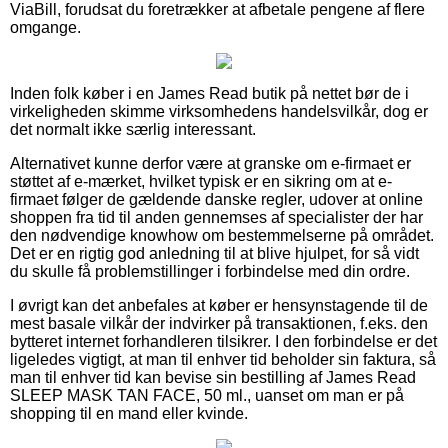
ViaBill, forudsat du foretrækker at afbetale pengene af flere
omgange.
Inden folk køber i en James Read butik på nettet bør de i
virkeligheden skimme virksomhedens handelsvilkår, dog er
det normalt ikke særlig interessant.
Alternativet kunne derfor være at granske om e-firmaet er
støttet af e-mærket, hvilket typisk er en sikring om at e-
firmaet følger de gældende danske regler, udover at online
shoppen fra tid til anden gennemses af specialister der har
den nødvendige knowhow om bestemmelserne på området.
Det er en rigtig god anledning til at blive hjulpet, for så vidt
du skulle få problemstillinger i forbindelse med din ordre.
I øvrigt kan det anbefales at køber er hensynstagende til de
mest basale vilkår der indvirker på transaktionen, f.eks. den
bytteret internet forhandleren tilsikrer. I den forbindelse er det
ligeledes vigtigt, at man til enhver tid beholder sin faktura, så
man til enhver tid kan bevise sin bestilling af James Read
SLEEP MASK TAN FACE, 50 ml., uanset om man er på
shopping til en mand eller kvinde.