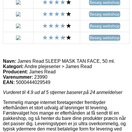
Besøg webshop
Besøg webshop
Besøg webshop
Besøg webshop
Navn:
James Read SLEEP MASK TAN FACE, 50 ml.
Kategori:
Andre plejeserier > James Read
Producent:
James Read
Varenummer:
23990
EAN:
5000444029549
Vurderet til
4.9
ud af 5 stjerner baseret på
24
anmeldelser
Temmelig mange internet foretagender frembyder
efterhånden et stort udvalg af løsninger til levering.
Førstevalget hos mange er efterhånden at få sendt til en
pakkeshop, og så henter du bare dine produkter præcis når
det passer dig. Leveringstypen er jo ultra overkommelig, og
typisk ydermere den mest betalelige form for levering ved