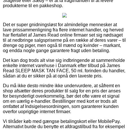
Slagelse eller Sæby – er at få fragtmanden til at levere
produkterne til en pakkeshop.
Det er super gnidningsløst for almindelige mennesker at
lave prissammenligning fra flere internet handler, og herved
har flertallet af James Read online firmaer set sig nødsaget
til at nedbringe salgspriserne på en række af deres varer – til
drenge og piger, men også til mænd og kvinder – markant,
og endda nogle gange garantere fragt uden betaling.
Det kan dog trods alt vise sig indbringende at sammenholde
enkelte internet varehuse i Danmark efter tilbud på James
Read SLEEP MASK TAN FACE, 50 ml. forinden du handler,
sådan at du er sikker på at opnå den laveste pris.
Du må ikke desto mindre ikke undervurdere, at såfremt en
shop afsætter deres produkter til salg for en pris der anses
for besynderligt overkommelig, bør det ofte være et signal
om en uærlig e-handler. Bestillinger med kort er trods alt
omfattet af Indsigelsesordningen, som garanterer kunden
overfor uoprigtige internet firmaer.
Vi tilråder køb med gængse betalingskort eller MobilePay.
Alternativt burde du benytte et afdragstilbud fra for eksempel