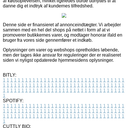
af købsoplevelsen, hvilket ligeledes burde udnyttes til at
danne dig et indtryk af kundernes tilfredshed.
Denne side er finansieret af annonceindtægter. Vi arbejder
sammen med en hel del shops på nettet i form af at vi
promoverer butikkernes varer, og modtager honorar ifald en
bruger fra vores side gennemfører et indkøb.
Oplysninger om varer og webshops opretholdes løbende,
men der tages ikke ansvar for reguleringer der er realiseret
siden vi nyligst opdaterede hjemmesidens oplysninger.
BITLY:
1
1
1
1
1
1
1
1
1
1
1
1
1
1
1
1
1
1
1
1
1
1
1
1
1
1
1
1
1
1
1
1
1
1
1
1
1
1
1
1
1
1
1
1
1
1
1
1
1
1
1
1
1
1
1
1
1
1
1
1
1
1
1
1
1
1
1
1
1
1
1
1
1
1
1
1
1
1
1
1
1
1
1
1
1
1
1
1
1
1
1
1
1
1
1
1
1
1
1
1
SPOTIFY:
1
1
1
1
1
1
1
1
1
1
1
1
1
1
1
1
1
1
1
1
1
1
1
1
1
1
1
1
1
1
1
1
1
1
1
1
1
1
1
1
1
1
1
1
1
1
1
1
1
1
1
1
1
1
1
1
1
1
1
1
1
1
1
1
1
1
1
1
1
1
1
1
1
1
1
1
1
1
1
1
1
1
1
1
1
1
1
1
1
1
1
1
1
1
1
1
1
1
1
1
CUTTLY BIO: