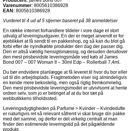
Producent:
james bond 007
Varenummer:
8005610386928
EAN:
8005610386928
Vurderet til
4
ud af 5 stjerner baseret på
38
anmeldelser
En række internet forhandlere tildeler i vore dage et stort
udvalg af leveringsudgaver. En der er meget anvendt er for
øjeblikket at få sendt til en pakkeshop, og så kan du blot gå
forbi efter de nyindkøbte produkter den dag der passer dig.
Den er altså vældig hensigtsmæssig, og desuden derudover
den mest prisbevidste leveringsmåde ved køb af James
Bond 007 – 007 Woman II – 30ml Edp – Rollerball 7,4ml.
Du bør endvidere planlægge at få leveret til hvor du bor eller
ud til din arbejdsplads. Fragtmetoden viser sig almindeligvis
en kende mere bekostelig, men også rigtig fremkommelig.
Den mest prisbevidste leveringsmodel er utvivlsomt at hente
ordren selv, som jo er betinget af at du bor tæt på
webbutikkens tilholdssted.
Leveringsdygtigheden på Parfume > Kvinder – Kvindedufte
er naturligvis ret så relevant såfremt vi skal bruge din pakke
med det samme, og derfor er det virkelig centralt at man
finder den estimerede leveringstid på det pågældende
produkt.