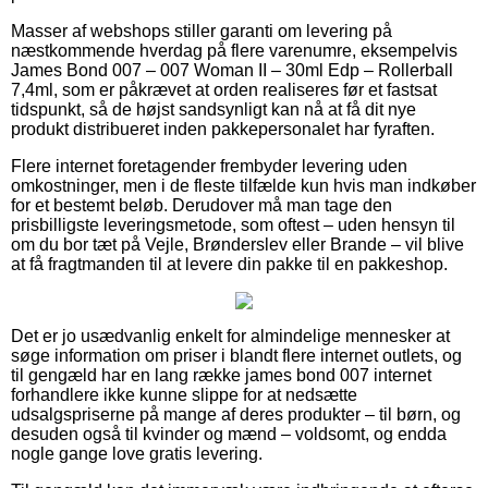
Masser af webshops stiller garanti om levering på
næstkommende hverdag på flere varenumre, eksempelvis
James Bond 007 – 007 Woman II – 30ml Edp – Rollerball
7,4ml, som er påkrævet at orden realiseres før et fastsat
tidspunkt, så de højst sandsynligt kan nå at få dit nye
produkt distribueret inden pakkepersonalet har fyraften.
Flere internet foretagender frembyder levering uden
omkostninger, men i de fleste tilfælde kun hvis man indkøber
for et bestemt beløb. Derudover må man tage den
prisbilligste leveringsmetode, som oftest – uden hensyn til
om du bor tæt på Vejle, Brønderslev eller Brande – vil blive
at få fragtmanden til at levere din pakke til en pakkeshop.
Det er jo usædvanlig enkelt for almindelige mennesker at
søge information om priser i blandt flere internet outlets, og
til gengæld har en lang række james bond 007 internet
forhandlere ikke kunne slippe for at nedsætte
udsalgspriserne på mange af deres produkter – til børn, og
desuden også til kvinder og mænd – voldsomt, og endda
nogle gange love gratis levering.