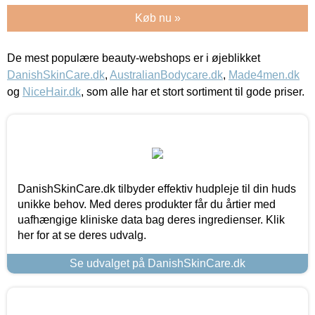
Køb nu »
De mest populære beauty-webshops er i øjeblikket
DanishSkinCare.dk
,
AustralianBodycare.dk
,
Made4men.dk
og
NiceHair.dk
, som alle har et stort sortiment til gode priser.
DanishSkinCare.dk tilbyder effektiv hudpleje til din huds
unikke behov. Med deres produkter får du årtier med
uafhængige kliniske data bag deres ingredienser. Klik
her for at se deres udvalg.
Se udvalget på DanishSkinCare.dk