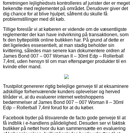
forretningen lejlighedsvis kontrolleres af jurister der er meget
bekendte med reglementet på området. Derudover giver det
dig chance for at blive hjulpet, såfremt du skulle få
problemstillinger med dit køb.
Tillige foreslår vi at køberen er vidende om de væsentligste
reglementer der kan have indvirkning på transaktionen, som
fx den byttepolitik online butikken har. På grund af dette er
det ligeledes essesentielt, at man stadig beholder sin
kvittering, således man senere kan dokumentere ordren af
James Bond 007 – 007 Woman II – 30ml Edp – Rollerball
7,4ml, uden hensyn til om man efterspørger produkter til en
kvinde eller mand.
Trustpilot genererer rigtig belejlige genveje til at eksaminere
adskillige forhenværende kunders oplevelser og herved
tilråder vi, at du evaluerer internet webshoppens
bedømmelser af James Bond 007 – 007 Woman II – 30ml
Edp – Rollerball 7,4ml forud for at du køber.
Facebook byder på tilsvarende de facto gode genveje til at
få indblik i e-handlens pålidelighed. Desuden ser vi faktisk
butikker på nettet hvor du kan sammensætte en evaluering