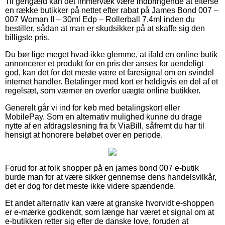
Til gengæld kan det immervæk være indbringende at efterse
en række butikker på nettet efter rabat på James Bond 007 –
007 Woman II – 30ml Edp – Rollerball 7,4ml inden du
bestiller, sådan at man er skudsikker på at skaffe sig den
billigste pris.
Du bør lige meget hvad ikke glemme, at ifald en online butik
annoncerer et produkt for en pris der anses for uendeligt
god, kan det for det meste være et faresignal om en svindel
internet handler. Betalinger med kort er heldigvis en del af et
regelsæt, som værner en overfor uægte online butikker.
Generelt går vi ind for køb med betalingskort eller
MobilePay. Som en alternativ mulighed kunne du drage
nytte af en afdragsløsning fra fx ViaBill, såfremt du har til
hensigt at honorere beløbet over en periode.
Forud for at folk shopper på en james bond 007 e-butik
burde man for at være sikker gennemse dens handelsvilkår,
det er dog for det meste ikke videre spændende.
Et andet alternativ kan være at granske hvorvidt e-shoppen
er e-mærke godkendt, som længe har været et signal om at
e-butikken retter sig efter de danske love, foruden at