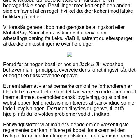
bedragerisk e-shop. Bestillinger med kort er på den anden
side omfavnet af en regel, hvilket dækker køber imod falske
butikker på nettet.
Vi foreslår generelt køb med gængse betalingskort eller
MobilePay. Som alternativ kunne du benytte en
afbetalingsløsning fra f.eks. ViaBill, såfremt du efterspørger
at dække omkostningerne over flere uger.
Forud for at nogen bestiller hos en Jack & Jill webshop
behøver man i princippet overveje dens forretningsvilkår, det
er dog tit en tidskrævende opgave.
Et nemt alternativ er at bemærke om online forhandleren er
tilsluttet e-mærket, eftersom det kan være en indikation om at
internet firmaet overholder dansk lovgivning, og at online
webshoppen lejlighedsvis monitoreres af sagkyndige som er
inde i lovgivningen. Desuden tilbydes du genvej til at få
hjælp, når du forvoldes problemer ved dit indkøb.
For øvrigt støtter vi at man er vidende om de væsentligste
reglementer der kan influere på købet, for eksempel den
byttepolitik online forretningen tilsikrer. I den sammenhæng