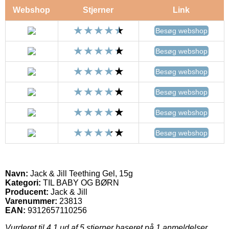
Webshop
Stjerner
Link
Besøg webshop
Besøg webshop
Besøg webshop
Besøg webshop
Besøg webshop
Besøg webshop
Navn:
Jack & Jill Teething Gel, 15g
Kategori:
TIL BABY OG BØRN
Producent:
Jack & Jill
Varenummer:
23813
EAN:
9312657110256
Vurderet til
4.1
ud af 5 stjerner baseret på
1
anmeldelser