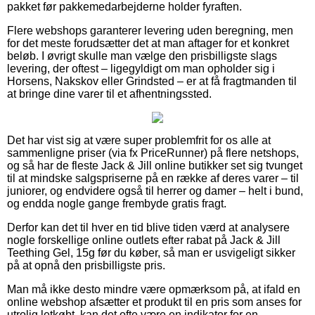
pakket før pakkemedarbejderne holder fyraften.
Flere webshops garanterer levering uden beregning, men
for det meste forudsætter det at man aftager for et konkret
beløb. I øvrigt skulle man vælge den prisbilligste slags
levering, der oftest – ligegyldigt om man opholder sig i
Horsens, Nakskov eller Grindsted – er at få fragtmanden til
at bringe dine varer til et afhentningssted.
Det har vist sig at være super problemfrit for os alle at
sammenligne priser (via fx PriceRunner) på flere netshops,
og så har de fleste Jack & Jill online butikker set sig tvunget
til at mindske salgspriserne på en række af deres varer – til
juniorer, og endvidere også til herrer og damer – helt i bund,
og endda nogle gange frembyde gratis fragt.
Derfor kan det til hver en tid blive tiden værd at analysere
nogle forskellige online outlets efter rabat på Jack & Jill
Teething Gel, 15g før du køber, så man er usvigeligt sikker
på at opnå den prisbilligste pris.
Man må ikke desto mindre være opmærksom på, at ifald en
online webshop afsætter et produkt til en pris som anses for
utrolig letkøbt, kan det ofte være en indikator for en