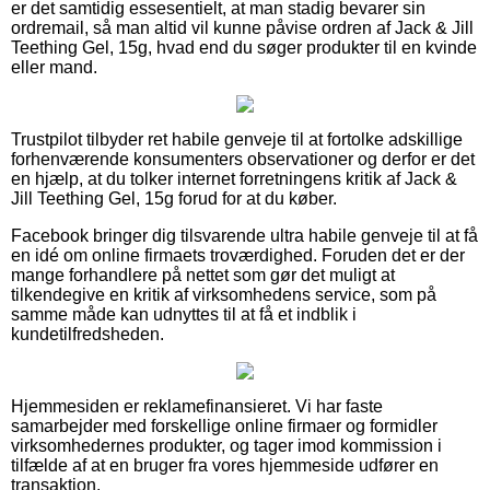
er det samtidig essesentielt, at man stadig bevarer sin
ordremail, så man altid vil kunne påvise ordren af Jack & Jill
Teething Gel, 15g, hvad end du søger produkter til en kvinde
eller mand.
Trustpilot tilbyder ret habile genveje til at fortolke adskillige
forhenværende konsumenters observationer og derfor er det
en hjælp, at du tolker internet forretningens kritik af Jack &
Jill Teething Gel, 15g forud for at du køber.
Facebook bringer dig tilsvarende ultra habile genveje til at få
en idé om online firmaets troværdighed. Foruden det er der
mange forhandlere på nettet som gør det muligt at
tilkendegive en kritik af virksomhedens service, som på
samme måde kan udnyttes til at få et indblik i
kundetilfredsheden.
Hjemmesiden er reklamefinansieret. Vi har faste
samarbejder med forskellige online firmaer og formidler
virksomhedernes produkter, og tager imod kommission i
tilfælde af at en bruger fra vores hjemmeside udfører en
transaktion.