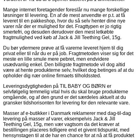
Mange internet foretagender foreslår nu mange forskellige
løsninger til levering. En af de mest anvendte er p.t. at få
leveret til en pakkeshop, hvor du så selv henter dine nye
varer når der er mulighed for det. Fragttypen er jo rigtig
smertefri, og desuden derudover den mest letkøbte
fragtmulighed ved køb af Jack & Jill Teething Gel, 15g.
Du bør ydermere prøve at få varerne leveret hjem til dig
privat eller til når du er på job. Fragtmetoden viser sig for det
meste en lille smule mere pebret, men endvidere
usædvanlig enkel. Den billigste fragtmetode vil dog altid
være at hente produkterne selv, hvilket dog betinges af at du
opholder dig nær online firmaets tilholdssted.
Leveringsdygtigheden på TIL BABY OG BØRN er
selvfølgelig temmelig vital hvis du skal bruge produkterne
omgående, og af den grund er det særdeles aktuelt at du
gransker tidshorisonten for levering for den relevante vare.
Masser af e-butikker i Danmark reklamerer med dag-til-dag
levering på masser af varer, eksempelvis Jack & Jill
Teething Gel, 15g, men vær vagtsom da det kræver at
bestillingen placeres tidligere end et givent tidspunkt, med
hensynstagen til at de har en chance for at nå at få produktet