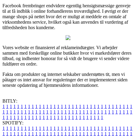
Facebook frembringer endvidere egentlig hensigtsmæssige genveje
til at få indblik i online forhandlerens troværdighed. I øvrigt er der
mange shops på nettet hvor det er muligt at meddele en omtale af
virksomhedens service, hvilket også kan anvendes til vurdering af
tilfredsheden hos kunderne.
Vores website er finansieret af reklameindtægter. Vi arbejder
sammen med forskellige online butikker hvor vi markedsfører deres
tilbud, og indhenter honorar for så vidt de brugere vi sender videre
fuldfører en ordre.
Fakta om produkter og internet selskaber understøttes tit, men vi
påtager os intet ansvar for reguleringer der er implementeret siden
seneste opdatering af hjemmesidens informationer.
BITLY:
1
1
1
1
1
1
1
1
1
1
1
1
1
1
1
1
1
1
1
1
1
1
1
1
1
1
1
1
1
1
1
1
1
1
1
1
1
1
1
1
1
1
1
1
1
1
1
1
1
1
1
1
1
1
1
1
1
1
1
1
1
1
1
1
1
1
1
1
1
1
1
1
1
1
1
1
1
1
1
1
1
1
1
1
1
1
1
1
1
1
1
1
1
1
1
1
1
1
1
1
SPOTIFY:
1
1
1
1
1
1
1
1
1
1
1
1
1
1
1
1
1
1
1
1
1
1
1
1
1
1
1
1
1
1
1
1
1
1
1
1
1
1
1
1
1
1
1
1
1
1
1
1
1
1
1
1
1
1
1
1
1
1
1
1
1
1
1
1
1
1
1
1
1
1
1
1