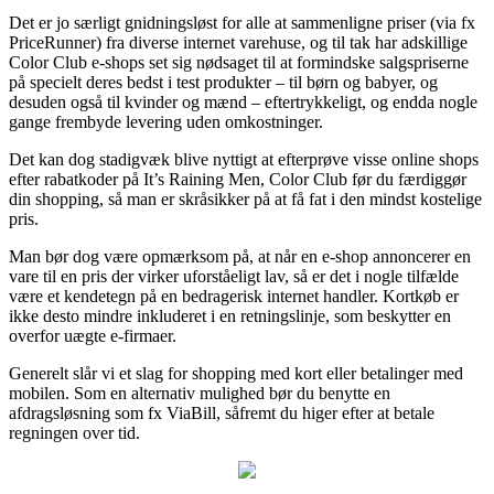
Det er jo særligt gnidningsløst for alle at sammenligne priser (via fx
PriceRunner) fra diverse internet varehuse, og til tak har adskillige
Color Club e-shops set sig nødsaget til at formindske salgspriserne
på specielt deres bedst i test produkter – til børn og babyer, og
desuden også til kvinder og mænd – eftertrykkeligt, og endda nogle
gange frembyde levering uden omkostninger.
Det kan dog stadigvæk blive nyttigt at efterprøve visse online shops
efter rabatkoder på It’s Raining Men, Color Club før du færdiggør
din shopping, så man er skråsikker på at få fat i den mindst kostelige
pris.
Man bør dog være opmærksom på, at når en e-shop annoncerer en
vare til en pris der virker uforståeligt lav, så er det i nogle tilfælde
være et kendetegn på en bedragerisk internet handler. Kortkøb er
ikke desto mindre inkluderet i en retningslinje, som beskytter en
overfor uægte e-firmaer.
Generelt slår vi et slag for shopping med kort eller betalinger med
mobilen. Som en alternativ mulighed bør du benytte en
afdragsløsning som fx ViaBill, såfremt du higer efter at betale
regningen over tid.