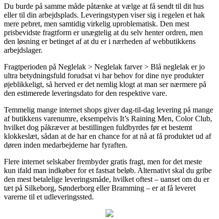
Du burde på samme måde påtænke at vælge at få sendt til dit hus
eller til din arbejdsplads. Leveringstypen viser sig i regelen et hak
mere pebret, men samtidig virkelig uproblematisk. Den mest
prisbevidste fragtform er unægtelig at du selv henter ordren, men
den løsning er betinget af at du er i nærheden af webbutikkens
arbejdslager.
Fragtperioden på Neglelak > Neglelak farver > Blå neglelak er jo
ultra betydningsfuld forudsat vi har behov for dine nye produkter
øjeblikkeligt, så herved er det nemlig klogt at man ser nærmere på
den estimerede leveringsdato for den respektive vare.
Temmelig mange internet shops giver dag-til-dag levering på mange
af butikkens varenumre, eksempelvis It’s Raining Men, Color Club,
hvilket dog påkræver at bestillingen fuldbyrdes før et bestemt
klokkeslæt, sådan at de har en chance for at nå at få produktet ud af
døren inden medarbejderne har fyraften.
Flere internet selskaber frembyder gratis fragt, men for det meste
kun ifald man indkøber for et fastsat beløb. Alternativt skal du gribe
den mest betalelige leveringsmåde, hvilket oftest – uanset om du er
tæt på Silkeborg, Sønderborg eller Bramming – er at få leveret
varerne til et udleveringssted.