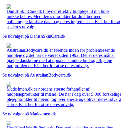
DanishSkinCare.dk tilbyder effektiv hudpleje til din huds
unikke behov. Med deres produkter får du årtier med
uafhængige kliniske data bag deres ingredienser. Klik her for at
se deres udvalg.
Se udvalget på DanishSkinCare.dk
AustralianBodycare.dk er førende inden for problemløsende
hudpleje og det har de været siden 1992. Det er deres mål at
hjælpe danskerne med at opnå en sundere hud og afhjælpe
hudproblemer. Klik her for at se deres udvalg.
Se udvalget på AustralianBodycare.dk
Made4men.dk er nordens største forhandler af
hudplejeprodukter til mænd. De har i dag over 5.000 forskellige
plejeprodukter til mænd, og hver eneste uge bliver deres udvalg
større. Klik her for at se deres udvalg.
Se udvalget på Made4men.dk
Hos NiceHair.dk finder du Danmarks absolut største online