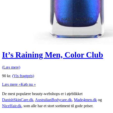
It’s Raining Men, Color Club
(Læs mere)
90
kr.
(Vis fragtpris)
Læs mere »
Køb nu »
De mest populære beauty-webshops er i øjeblikket
DanishSkinCare.dk
,
AustralianBodycare.dk
,
Made4men.dk
og
NiceHair.dk
, som alle har et stort sortiment til gode priser.