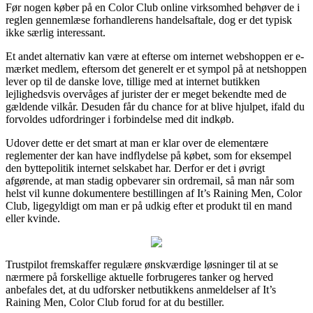
Før nogen køber på en Color Club online virksomhed behøver de i
reglen gennemlæse forhandlerens handelsaftale, dog er det typisk
ikke særlig interessant.
Et andet alternativ kan være at efterse om internet webshoppen er e-
mærket medlem, eftersom det generelt er et sympol på at netshoppen
lever op til de danske love, tillige med at internet butikken
lejlighedsvis overvåges af jurister der er meget bekendte med de
gældende vilkår. Desuden får du chance for at blive hjulpet, ifald du
forvoldes udfordringer i forbindelse med dit indkøb.
Udover dette er det smart at man er klar over de elementære
reglementer der kan have indflydelse på købet, som for eksempel
den byttepolitik internet selskabet har. Derfor er det i øvrigt
afgørende, at man stadig opbevarer sin ordremail, så man når som
helst vil kunne dokumentere bestillingen af It’s Raining Men, Color
Club, ligegyldigt om man er på udkig efter et produkt til en mand
eller kvinde.
Trustpilot fremskaffer regulære ønskværdige løsninger til at se
nærmere på forskellige aktuelle forbrugeres tanker og herved
anbefales det, at du udforsker netbutikkens anmeldelser af It’s
Raining Men, Color Club forud for at du bestiller.