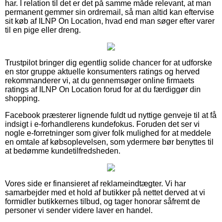
har. I relation til det er det på samme måde relevant, at man
permanent gemmer sin ordremail, så man altid kan eftervise
sit køb af ILNP On Location, hvad end man søger efter varer
til en pige eller dreng.
Trustpilot bringer dig egentlig solide chancer for at udforske
en stor gruppe aktuelle konsumenters ratings og herved
rekommanderer vi, at du gennemsøger online firmaets
ratings af ILNP On Location forud for at du færdiggør din
shopping.
Facebook præsterer lignende fuldt ud nyttige genveje til at få
indsigt i e-forhandlerens kundefokus. Foruden det ser vi
nogle e-forretninger som giver folk mulighed for at meddele
en omtale af købsoplevelsen, som ydermere bør benyttes til
at bedømme kundetilfredsheden.
Vores side er finansieret af reklameindtægter. Vi har
samarbejder med et hold af butikker på nettet derved at vi
formidler butikkernes tilbud, og tager honorar såfremt de
personer vi sender videre laver en handel.