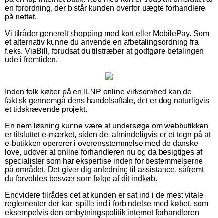
en forordning, der bistår kunden overfor uægte forhandlere
på nettet.
Vi tilråder generelt shopping med kort eller MobilePay. Som
et alternativ kunne du anvende en afbetalingsordning fra
f.eks. ViaBill, forudsat du tilstræber at godtgøre betalingen
ude i fremtiden.
Inden folk køber på en ILNP online virksomhed kan de
faktisk gennemgå dens handelsaftale, det er dog naturligvis
et tidskrævende projekt.
En nem løsning kunne være at undersøge om webbutikken
er tilsluttet e-mærket, siden det almindeligvis er et tegn på at
e-butikken opererer i overensstemmelse med de danske
love, udover at online forhandleren nu og da besigtiges af
specialister som har ekspertise inden for bestemmelserne
på området. Det giver dig anledning til assistance, såfremt
du forvoldes besvær som følge af dit indkøb.
Endvidere tilrådes det at kunden er sat ind i de mest vitale
reglementer der kan spille ind i forbindelse med købet, som
eksempelvis den ombytningspolitik internet forhandleren