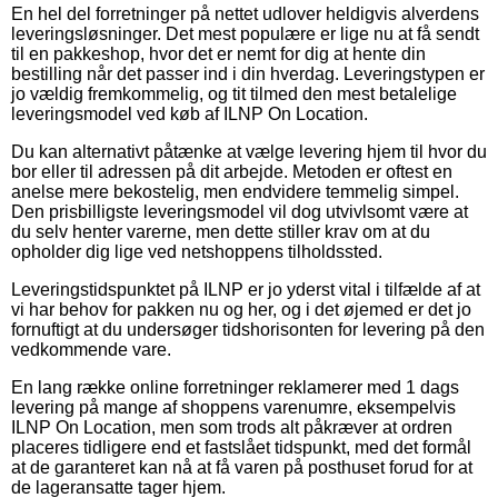
En hel del forretninger på nettet udlover heldigvis alverdens
leveringsløsninger. Det mest populære er lige nu at få sendt
til en pakkeshop, hvor det er nemt for dig at hente din
bestilling når det passer ind i din hverdag. Leveringstypen er
jo vældig fremkommelig, og tit tilmed den mest betalelige
leveringsmodel ved køb af ILNP On Location.
Du kan alternativt påtænke at vælge levering hjem til hvor du
bor eller til adressen på dit arbejde. Metoden er oftest en
anelse mere bekostelig, men endvidere temmelig simpel.
Den prisbilligste leveringsmodel vil dog utvivlsomt være at
du selv henter varerne, men dette stiller krav om at du
opholder dig lige ved netshoppens tilholdssted.
Leveringstidspunktet på ILNP er jo yderst vital i tilfælde af at
vi har behov for pakken nu og her, og i det øjemed er det jo
fornuftigt at du undersøger tidshorisonten for levering på den
vedkommende vare.
En lang række online forretninger reklamerer med 1 dags
levering på mange af shoppens varenumre, eksempelvis
ILNP On Location, men som trods alt påkræver at ordren
placeres tidligere end et fastslået tidspunkt, med det formål
at de garanteret kan nå at få varen på posthuset forud for at
de lageransatte tager hjem.