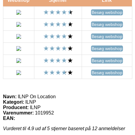
Webshop
Stjerner
Link
Besøg webshop
Besøg webshop
Besøg webshop
Besøg webshop
Besøg webshop
Besøg webshop
Navn:
ILNP On Location
Kategori:
ILNP
Producent:
ILNP
Varenummer:
1019952
EAN:
Vurderet til
4.9
ud af 5 stjerner baseret på
12
anmeldelser