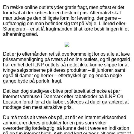
En række online outlets yder gratis fragt, men oftest er det
forudsat at der købes for en bestemt pris. Alternativt skal
man udvælge den billigste form for levering, der gerne –
uafhængig om man befinder sig tæt på Vejle, Lillerød eller
Slangerup – er at få fragtmanden til at køre bestillingen til et
afhentningssted.
Det er jo efterhånden ret så overkommeligt for os alle at lave
prissammenligning på tværs af online outlets, og til gengæld
har en hel del ILNP outlets på nettet ikke kunne slippe for at
tvinge salgspriserne på deres produkter – til juniorer, samt
også til damer og herrer – eftertrykkeligt, og endda nogle
gange byde på portofri fragt.
Det kan dog stadigvæk blive profitabelt at checke et par
internet varehuse i Danmark efter rabatkoder på ILNP On
Location forud for at du køber, således at du er garanteret at
modtage den mest attraktive pris.
Du må trods alt være obs på, at når en internet virksomhed
annoncerer deres produkter for en pris som virker
overordentlig fordelagtig, så kunne det tit være en indikation
på en fup internet butik. Køb med kort er trods alt omsluttet af