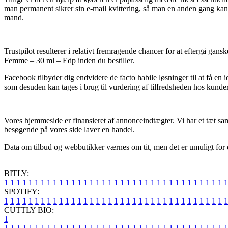
man permanent sikrer sin e-mail kvittering, så man en anden gang kan
mand.
Trustpilot resulterer i relativt fremragende chancer for at eftergå 
Femme – 30 ml – Edp inden du bestiller.
Facebook tilbyder dig endvidere de facto habile løsninger til at få en
som desuden kan tages i brug til vurdering af tilfredsheden hos kunde
Vores hjemmeside er finansieret af annonceindtægter. Vi har et tæt s
besøgende på vores side laver en handel.
Data om tilbud og webbutikker værnes om tit, men det er umuligt for o
BITLY:
1
1
1
1
1
1
1
1
1
1
1
1
1
1
1
1
1
1
1
1
1
1
1
1
1
1
1
1
1
1
1
1
1
1
1
1
1
SPOTIFY:
1
1
1
1
1
1
1
1
1
1
1
1
1
1
1
1
1
1
1
1
1
1
1
1
1
1
1
1
1
1
1
1
1
1
1
1
1
CUTTLY BIO:
1