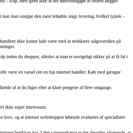
 ml – Edp, men glem ikke at det nødvendiggør at ordren lægges
vt kan man snuppe den mest letkøbte slags levering, hvilket typisk –
t forhandlere ikke kunne lade være med at nedskære salgsværdien på
tninger.
p inden du shopper, således at man er usvigeligt sikker på at få fat i
et ofte være en varsel om en fup internet handler. Køb med gængse
lfælde af at du higer efter at klare pengene af flere omgange.
l ikke super interessant.
ke love, og at internet webshoppen løbende evalueres af specialister
et internet butikken har. I den sammenhæng er det desuden afgørende, at