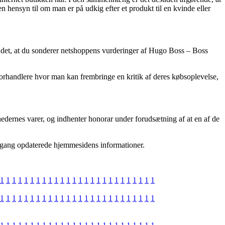
hensyn til om man er på udkig efter et produkt til en kvinde eller
s det, at du sonderer netshoppens vurderinger af Hugo Boss – Boss
-forhandlere hvor man kan frembringe en kritik af deres købsoplevelse,
dernes varer, og indhenter honorar under forudsætning af at en af de
te gang opdaterede hjemmesidens informationer.
1
1
1
1
1
1
1
1
1
1
1
1
1
1
1
1
1
1
1
1
1
1
1
1
1
1
1
1
1
1
1
1
1
1
1
1
1
1
1
1
1
1
1
1
1
1
1
1
1
1
1
1