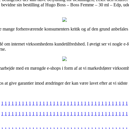
 bevidne sin bestilling af Hugo Boss – Boss Femme – 30 ml – Edp, uden 
ganske mange forhenværende konsumenters kritik og af den grund anbefale
 idé om internet virksomhedens kundetilfredshed. I øvrigt ser vi nogle e
rne.
amarbejde med en mængde e-shops i form af at vi markedsfører virksomhe
s at give garantier imod ændringer der kan være lavet efter at vi sids
1
1
1
1
1
1
1
1
1
1
1
1
1
1
1
1
1
1
1
1
1
1
1
1
1
1
1
1
1
1
1
1
1
1
1
1
1
1
1
1
1
1
1
1
1
1
1
1
1
1
1
1
1
1
1
1
1
1
1
1
1
1
1
1
1
1
1
1
1
1
1
1
1
1