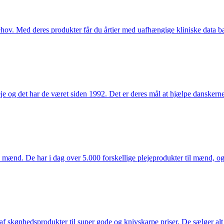
hov. Med deres produkter får du årtier med uafhængige kliniske data bag
e og det har de været siden 1992. Det er deres mål at hjælpe dansker
mænd. De har i dag over 5.000 forskellige plejeprodukter til mænd, og h
f skønhedsprodukter til super gode og knivskarpe priser. De sælger alt