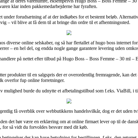
 på mange af deres varenumre, eksempelvis Hugo Boss – Boss Femme – 30
å varen klar inden pakkemedarbejderne har fyraften.
t under forudsætning af at der indkøbes for et bestemt beløb. Alternati
 – vil blive at få dem til at bringe din ordre til et afhentningssted.
 hos diverse online selskaber, og så har flertallet af hugo boss interne
 herrer – en hel del, og endda nogle gange garantere levering uden omkos
orhandlere på nettet efter tilbud på Hugo Boss – Boss Femme – 30 ml – Ed
tter produkter til en salgspris der er overordentlig fremragende, kan d
k overfor fup online forretninger.
iv mulighed burde du udnytte et afbetalingstilbud som f.eks. ViaBill, i ti
tlig få overblik over webbutikkens handelsvilkår, dog er det uden tviv
den det bør være en erklæring om at online firmaet lever op til de dans
et, for så vidt du forvoldes besvær med dit køb.
le betingelser der kan have betydning for bestillingen, f.eks. den returr