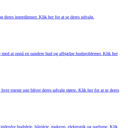
 deres ingredienser. Klik her for at se deres udvalg.
ne med at opnå en sundere hud og afhjælpe hudproblemer. Klik her
ver eneste uge bliver deres udvalg større. Klik her for at se deres
 indenfor hudpleje, hårpleje, makeup, elektronik og parfume. Klik