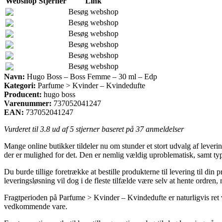
Webshop
Stjerner
Link
Besøg webshop
Besøg webshop
Besøg webshop
Besøg webshop
Besøg webshop
Besøg webshop
Navn:
Hugo Boss – Boss Femme – 30 ml – Edp
Kategori:
Parfume > Kvinder – Kvindedufte
Producent:
hugo boss
Varenummer:
737052041247
EAN:
737052041247
Vurderet til
3.8
ud af 5 stjerner baseret på
37
anmeldelser
Mange online butikker tildeler nu om stunder et stort udvalg af leverin
der er mulighed for det. Den er nemlig vældig uproblematisk, samt t
Du burde tillige foretrække at bestille produkterne til levering til di
leveringsløsning vil dog i de fleste tilfælde være selv at hente ordren, 
Fragtperioden på Parfume > Kvinder – Kvindedufte er naturligvis ret v
vedkommende vare.