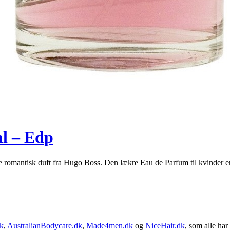
l – Edp
tisk duft fra Hugo Boss. Den lækre Eau de Parfum til kvinder er ska
k
,
AustralianBodycare.dk
,
Made4men.dk
og
NiceHair.dk
, som alle har 