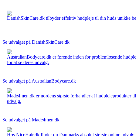
DanishSkinCare.dk tilbyder effektiv hudpleje til din huds unikke be
Se udvalget på DanishSkinCare.dk
AustralianBodycare.dk er førende inden for problemløsende hudplej
for at se deres udvalg.
Se udvalget på AustralianBodycare.dk
Made4men.dk er nordens største forhandler af hudplejeprodukter til 
udvalg.
Se udvalget på Made4men.dk
Hos NiceHair.dk finder du Danmarks absolut største online udvalg a