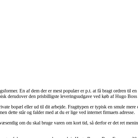
gsformer. En af dem der er mest populær er p.t. at få bragt ordren til e
ypisk derudover den prisbilligste leveringsudgave ved køb af Hugo Bo
n private bopæl eller ud til dit arbejde. Fragttypen er typisk en smule me
men dette står og falder med at du er lige ved internet firmaets adresse.
æsentlig om du skal bruge varen om kort tid, så derfor er det ret menin