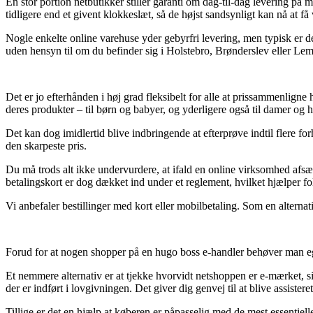
En stor portion netbutikker stiller garanti om dag-til-dag levering
tidligere end et givent klokkeslæt, så de højst sandsynligt kan nå at f
Nogle enkelte online varehuse yder gebyrfri levering, men typisk er de
uden hensyn til om du befinder sig i Holstebro, Brønderslev eller Lemvig
Det er jo efterhånden i høj grad fleksibelt for alle at prissammenligne
deres produkter – til børn og babyer, og yderligere også til damer og
Det kan dog imidlertid blive indbringende at efterprøve indtil flere f
den skarpeste pris.
Du må trods alt ikke undervurdere, at ifald en online virksomhed afsæ
betalingskort er dog dækket ind under et reglement, hvilket hjælper fol
Vi anbefaler bestillinger med kort eller mobilbetaling. Som en alternat
Forud for at nogen shopper på en hugo boss e-handler behøver man egen
Et nemmere alternativ er at tjekke hvorvidt netshoppen er e-mærket, si
der er indført i lovgivningen. Det giver dig genvej til at blive assister
Tillige er det en hjælp at køberen er påpasselig med de mest essentiel