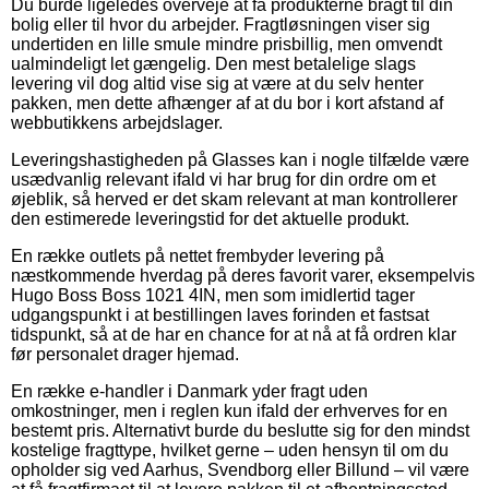
Du burde ligeledes overveje at få produkterne bragt til din
bolig eller til hvor du arbejder. Fragtløsningen viser sig
undertiden en lille smule mindre prisbillig, men omvendt
ualmindeligt let gængelig. Den mest betalelige slags
levering vil dog altid vise sig at være at du selv henter
pakken, men dette afhænger af at du bor i kort afstand af
webbutikkens arbejdslager.
Leveringshastigheden på Glasses kan i nogle tilfælde være
usædvanlig relevant ifald vi har brug for din ordre om et
øjeblik, så herved er det skam relevant at man kontrollerer
den estimerede leveringstid for det aktuelle produkt.
En række outlets på nettet frembyder levering på
næstkommende hverdag på deres favorit varer, eksempelvis
Hugo Boss Boss 1021 4IN, men som imidlertid tager
udgangspunkt i at bestillingen laves forinden et fastsat
tidspunkt, så at de har en chance for at nå at få ordren klar
før personalet drager hjemad.
En række e-handler i Danmark yder fragt uden
omkostninger, men i reglen kun ifald der erhverves for en
bestemt pris. Alternativt burde du beslutte sig for den mindst
kostelige fragttype, hvilket gerne – uden hensyn til om du
opholder sig ved Aarhus, Svendborg eller Billund – vil være