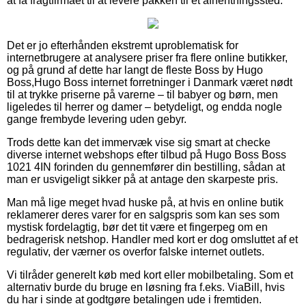
at få fragtfirmaet til at levere pakken til et afhentningssted.
Det er jo efterhånden ekstremt uproblematisk for
internetbrugere at analysere priser fra flere online butikker,
og på grund af dette har langt de fleste Boss by Hugo
Boss,Hugo Boss internet forretninger i Danmark været nødt
til at trykke priserne på varerne – til babyer og børn, men
ligeledes til herrer og damer – betydeligt, og endda nogle
gange frembyde levering uden gebyr.
Trods dette kan det immervæk vise sig smart at checke
diverse internet webshops efter tilbud på Hugo Boss Boss
1021 4IN forinden du gennemfører din bestilling, sådan at
man er usvigeligt sikker på at antage den skarpeste pris.
Man må lige meget hvad huske på, at hvis en online butik
reklamerer deres varer for en salgspris som kan ses som
mystisk fordelagtig, bør det tit være et fingerpeg om en
bedragerisk netshop. Handler med kort er dog omsluttet af et
regulativ, der værner os overfor falske internet outlets.
Vi tilråder generelt køb med kort eller mobilbetaling. Som et
alternativ burde du bruge en løsning fra f.eks. ViaBill, hvis
du har i sinde at godtgøre betalingen ude i fremtiden.