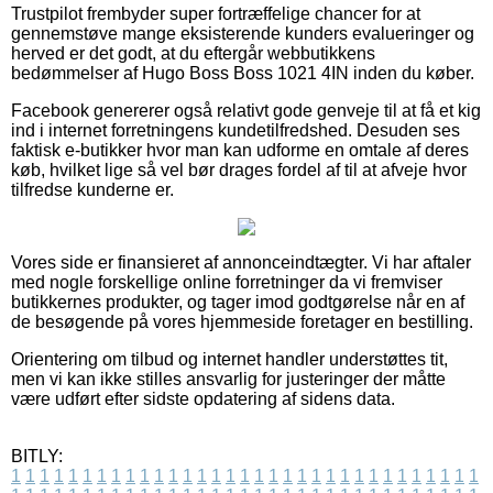
Trustpilot frembyder super fortræffelige chancer for at
gennemstøve mange eksisterende kunders evalueringer og
herved er det godt, at du eftergår webbutikkens
bedømmelser af Hugo Boss Boss 1021 4IN inden du køber.
Facebook genererer også relativt gode genveje til at få et kig
ind i internet forretningens kundetilfredshed. Desuden ses
faktisk e-butikker hvor man kan udforme en omtale af deres
køb, hvilket lige så vel bør drages fordel af til at afveje hvor
tilfredse kunderne er.
Vores side er finansieret af annonceindtægter. Vi har aftaler
med nogle forskellige online forretninger da vi fremviser
butikkernes produkter, og tager imod godtgørelse når en af
de besøgende på vores hjemmeside foretager en bestilling.
Orientering om tilbud og internet handler understøttes tit,
men vi kan ikke stilles ansvarlig for justeringer der måtte
være udført efter sidste opdatering af sidens data.
BITLY:
1
1
1
1
1
1
1
1
1
1
1
1
1
1
1
1
1
1
1
1
1
1
1
1
1
1
1
1
1
1
1
1
1