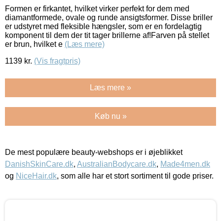
Formen er firkantet, hvilket virker perfekt for dem med
diamantformede, ovale og runde ansigtsformer. Disse briller
er udstyret med fleksible hængsler, som er en fordelagtig
komponent til dem der tit tager brillerne af!Farven på stellet
er brun, hvilket e
(Læs mere)
1139
kr.
(Vis fragtpris)
Læs mere »
Køb nu »
De mest populære beauty-webshops er i øjeblikket
DanishSkinCare.dk
,
AustralianBodycare.dk
,
Made4men.dk
og
NiceHair.dk
, som alle har et stort sortiment til gode priser.