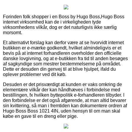
Forinden folk shopper i en Boss by Hugo Boss,Hugo Boss
internet virksomhed kan de i virkeligheden tyde
virksomhedens vilkår, dog er det naturligvis ikke særlig
morsomt.
Et alternativt forslag kan derfor være at se hvorvidt internet
butikken er e-mærke godkendt, hvilket almindeligvis er et
bevis på at internet forhandleren overholder den officielle
danske lovgivning, og at e-butikken fra tid til anden besøges
af sagkyndige som mestrer bestemmelserne på området.
Dette er desuden din genvej til at blive hjulpet, ifald du
oplever problemer ved dit køb.
Desuden er det prisværdigt at kunden er vaks omkring de
elementære vilkår der kan håndhæves i forbindelse med
bestillingen, fx hvilken byttepolitik e-forhandleren tilbyder. I
den forbindelse er det også afgørende, at man altid bevarer
sin kvittering, så man i fremtiden kan dokumentere ordren af
Hugo Boss Boss 1021 4IN, uden hensyn til om man skal
købe en gave til en dreng eller pige.