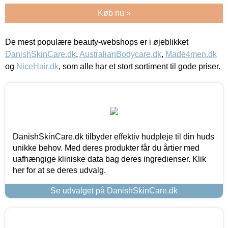
Køb nu »
De mest populære beauty-webshops er i øjeblikket
DanishSkinCare.dk
,
AustralianBodycare.dk
,
Made4men.dk
og
NiceHair.dk
, som alle har et stort sortiment til gode priser.
DanishSkinCare.dk tilbyder effektiv hudpleje til din huds
unikke behov. Med deres produkter får du årtier med
uafhængige kliniske data bag deres ingredienser. Klik
her for at se deres udvalg.
Se udvalget på DanishSkinCare.dk