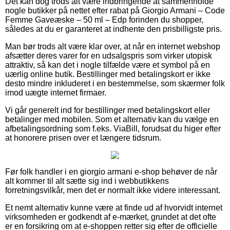
Det kan dog trods alt være indbringende at sammenholde
nogle butikker på nettet efter rabat på Giorgio Armani – Code
Femme Gaveæske – 50 ml – Edp forinden du shopper,
således at du er garanteret at indhente den prisbilligste pris.
Man bør trods alt være klar over, at når en internet webshop
afsætter deres varer for en udsalgspris som virker utopisk
attraktiv, så kan det i nogle tilfælde være et symbol på en
uærlig online butik. Bestillinger med betalingskort er ikke
desto mindre inkluderet i en bestemmelse, som skærmer folk
imod uægte internet firmaer.
Vi går generelt ind for bestillinger med betalingskort eller
betalinger med mobilen. Som et alternativ kan du vælge en
afbetalingsordning som f.eks. ViaBill, forudsat du higer efter
at honorere prisen over et længere tidsrum.
Før folk handler i en giorgio armani e-shop behøver de når
alt kommer til alt sætte sig ind i webbutikkens
forretningsvilkår, men det er normalt ikke videre interessant.
Et nemt alternativ kunne være at finde ud af hvorvidt internet
virksomheden er godkendt af e-mærket, grundet at det ofte
er en forsikring om at e-shoppen retter sig efter de officielle