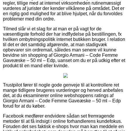
regler, tillige med at internet virksomheden rutinemæssigt
vurderes af jurister der kender vilkårene på området. Det er
en rigtig god mulighed for at blive hjulpet, når du forvoldes
problemer med din ordre.
Tilmed slår vi et slag for at man er på vagt for de
væsentligste forhold der har indflydelse på bestillingen, fx
hvilken ombytningspolitik internet butikken bruger. I relation
til det er det samtidig afgørende, at man stadigvæk
opbevarer sin ordremail, således man senere vil kunne
bevidne sin shopping af Giorgio Armani – Code Femme
Gaveæske – 50 ml – Edp, uanset om du er på udkig efter et
produkt til en mand eller kvinde.
Trustpilot fører til nogle gode genveje til at kontrollere ret
mange tidligere brugeres vurderinger og herved anbefales
det, at du eksaminerer online webshoppens ratings af
Giorgio Armani – Code Femme Gaveæske – 50 ml – Edp
forud for at du køber.
Facebook medfører endvidere sådan set fremragende
metoder til at få indsigt i online forhandlerens kundefokus.
Foruden det ses faktisk e-shops hvor man kan meddele en