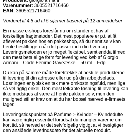
Producent:
giorgio armani
Varenummer:
3605521716460
EAN:
3605521716460
Vurderet til
4.8
ud af 5 stjerner baseret på
12
anmeldelser
En masse e-shops foreslår nu om stunder et hav af
forskellige fragtmetoder. Det mest populære er p.t. at få
afleveret pakken hos en pakkeshop, så du nemt selv kan
hente bestillingen når det passer ind i din hverdag.
Leveringsmetoden er jo meget fleksibel, samt endda tilmed
den mest betalelige form for levering ved køb af Giorgio
Armani – Code Femme Gaveæske – 50 ml – Edp.
Du kan på samme måde foretrække at bestille produkterne
til levering til din adresse eller ud på din arbejdsplads.
Løsningen er typisk en tak mere omkostningsfuld, men lige
så vel rigtig enkel. Den mest letkøbte løsning til levering kan
ikke modsiges at være at hente pakken selv, men den
mulighed stiller krav om at du har bopæl nærved e-firmaets
lager.
Leveringstidspunktet på Parfume > Kvinder – Kvindedufte
kan være rigtig essentiel forudsat du mangler varerne om
kort tid, så herved er det selvfølgelig vigtigt at vi besigtiger
den anslåede leveringsdato for det aktuelle produkt.