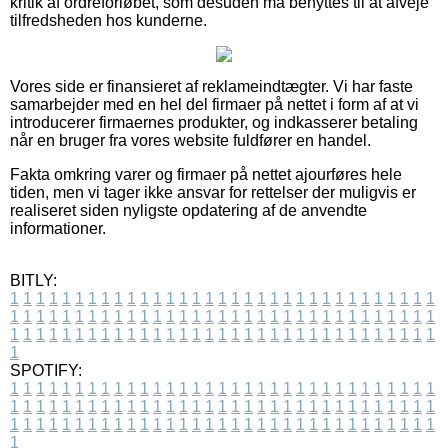
kritik af ordreforløbet, som desuden må benyttes til at afveje
tilfredsheden hos kunderne.
Vores side er finansieret af reklameindtægter. Vi har faste
samarbejder med en hel del firmaer på nettet i form af at vi
introducerer firmaernes produkter, og indkasserer betaling
når en bruger fra vores website fuldfører en handel.
Fakta omkring varer og firmaer på nettet ajourføres hele
tiden, men vi tager ikke ansvar for rettelser der muligvis er
realiseret siden nyligste opdatering af de anvendte
informationer.
BITLY:
1
1
1
1
1
1
1
1
1
1
1
1
1
1
1
1
1
1
1
1
1
1
1
1
1
1
1
1
1
1
1
1
1
1
1
1
1
1
1
1
1
1
1
1
1
1
1
1
1
1
1
1
1
1
1
1
1
1
1
1
1
1
1
1
1
1
1
1
1
1
1
1
1
1
1
1
1
1
1
1
1
1
1
1
1
1
1
1
1
1
1
1
1
1
1
1
1
1
1
1
SPOTIFY:
1
1
1
1
1
1
1
1
1
1
1
1
1
1
1
1
1
1
1
1
1
1
1
1
1
1
1
1
1
1
1
1
1
1
1
1
1
1
1
1
1
1
1
1
1
1
1
1
1
1
1
1
1
1
1
1
1
1
1
1
1
1
1
1
1
1
1
1
1
1
1
1
1
1
1
1
1
1
1
1
1
1
1
1
1
1
1
1
1
1
1
1
1
1
1
1
1
1
1
1