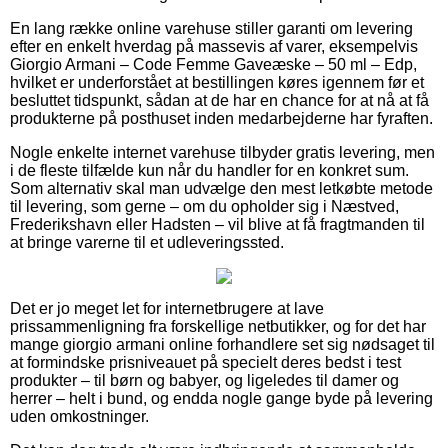
En lang række online varehuse stiller garanti om levering
efter en enkelt hverdag på massevis af varer, eksempelvis
Giorgio Armani – Code Femme Gaveæske – 50 ml – Edp,
hvilket er underforstået at bestillingen køres igennem før et
besluttet tidspunkt, sådan at de har en chance for at nå at få
produkterne på posthuset inden medarbejderne har fyraften.
Nogle enkelte internet varehuse tilbyder gratis levering, men
i de fleste tilfælde kun når du handler for en konkret sum.
Som alternativ skal man udvælge den mest letkøbte metode
til levering, som gerne – om du opholder sig i Næstved,
Frederikshavn eller Hadsten – vil blive at få fragtmanden til
at bringe varerne til et udleveringssted.
Det er jo meget let for internetbrugere at lave
prissammenligning fra forskellige netbutikker, og for det har
mange giorgio armani online forhandlere set sig nødsaget til
at formindske prisniveauet på specielt deres bedst i test
produkter – til børn og babyer, og ligeledes til damer og
herrer – helt i bund, og endda nogle gange byde på levering
uden omkostninger.