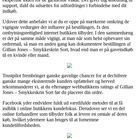
support, ifald du udsættes for udfordringer i forbindelse med dit
indkøb.
Udover dette anbefaler vi at du er oppe på mærkerne omkring de
vigtigste vedtægter der influerer på bestillingen, fx den
ombytningsrettighed internet butikken tilbyder. I den sammenhæng
er det på samme måde vigtigt, at man når som helst opbevarer sin
ordremail, så man en anden gang kan dokumentere bestillingen af
Gillian Jones – Smykkeskrin Sort, hvad end man er på gaveindkøb
til en kvinde eller mand.
Trustpilot frembringer ganske gavnlige chancer for at dechifrere
ganske mange eksisterende kunders opfattelser og herved
rekommanderer vi, at du eftersøger webbutikkens ratings af Gillian
Jones – Smykkeskrin Sort før du placerer din ordre.
Facebook yder endvidere fuldt ud værdifulde metoder til at få
indblik i online butikkens kundefokus. Derudover ser vi en del
online forhandlere som tilbyder folk at levere en omtale af deres
køb, hvilket ydermere kan bruges til at fornemme
kundetilfredsheden.