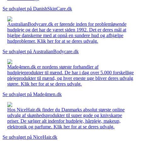
Se udvalget på DanishSkinCare.dk
AustralianBodycare.dk er førende inden for problemløsende
hudpleje og det har de været siden 1992. Det er deres mål at
hjælpe danskerne med at opnå en sundere hud og afhjælpe
hudproblemer. Klik her for at se deres udvalg.
Se udvalget på AustralianBodycare.dk
Made4men.dk er nordens største forhandler af
hudplejeprodukter til mænd. De har i dag over 5.000 forskellige
plejeprodukter til mænd, og hver eneste uge bliver deres udvalg
større. Klik her for at se deres udvalg.
Se udvalget på Made4men.dk
Hos NiceHair.dk finder du Danmarks absolut største online
udvalg af skønhedsprodukter til super gode og knivskarpe
priser. De sælger alt indenfor hudpleje, hårpleje, makeup,
elektronik og parfume. Klik her for at se deres udvalg.
Se udvalget på NiceHair.dk