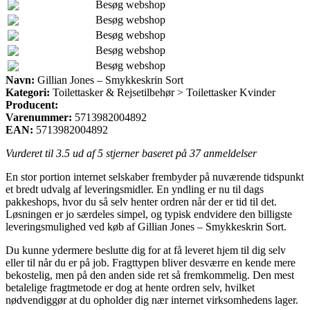
Besøg webshop
Besøg webshop
Besøg webshop
Besøg webshop
Besøg webshop
Navn:
Gillian Jones – Smykkeskrin Sort
Kategori:
Toilettasker & Rejsetilbehør > Toilettasker Kvinder
Producent:
Varenummer:
5713982004892
EAN:
5713982004892
Vurderet til
3.5
ud af 5 stjerner baseret på
37
anmeldelser
En stor portion internet selskaber frembyder på nuværende tidspunkt
et bredt udvalg af leveringsmidler. En yndling er nu til dags
pakkeshops, hvor du så selv henter ordren når der er tid til det.
Løsningen er jo særdeles simpel, og typisk endvidere den billigste
leveringsmulighed ved køb af Gillian Jones – Smykkeskrin Sort.
Du kunne ydermere beslutte dig for at få leveret hjem til dig selv
eller til når du er på job. Fragttypen bliver desværre en kende mere
bekostelig, men på den anden side ret så fremkommelig. Den mest
betalelige fragtmetode er dog at hente ordren selv, hvilket
nødvendiggør at du opholder dig nær internet virksomhedens lager.