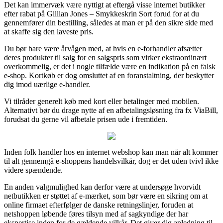
Det kan immervæk være nyttigt at eftergå visse internet butikker
efter rabat på Gillian Jones – Smykkeskrin Sort forud for at du
gennemfører din bestilling, således at man er på den sikre side med
at skaffe sig den laveste pris.
Du bør bare være årvågen med, at hvis en e-forhandler afsætter
deres produkter til salg for en salgspris som virker ekstraordinært
overkommelig, er det i nogle tilfælde være en indikation på en falsk
e-shop. Kortkøb er dog omsluttet af en foranstaltning, der beskytter
dig imod uærlige e-handler.
Vi tilråder generelt køb med kort eller betalinger med mobilen.
Alternativt bør du drage nytte af en afbetalingsløsning fra fx ViaBill,
forudsat du gerne vil afbetale prisen ude i fremtiden.
Inden folk handler hos en internet webshop kan man når alt kommer
til alt gennemgå e-shoppens handelsvilkår, dog er det uden tvivl ikke
videre spændende.
En anden valgmulighed kan derfor være at undersøge hvorvidt
netbutikken er støttet af e-mærket, som bør være en sikring om at
online firmaet efterfølger de danske retningslinjer, foruden at
netshoppen løbende føres tilsyn med af sagkyndige der har
ekspertise inden for de gældende vilkår. Det giver dig anledning til