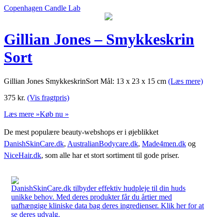
Copenhagen Candle Lab
Gillian Jones – Smykkeskrin
Sort
Gillian Jones SmykkeskrinSort Mål: 13 x 23 x 15 cm
(Læs mere)
375
kr.
(Vis fragtpris)
Læs mere »
Køb nu »
De mest populære beauty-webshops er i øjeblikket
DanishSkinCare.dk
,
AustralianBodycare.dk
,
Made4men.dk
og
NiceHair.dk
, som alle har et stort sortiment til gode priser.
DanishSkinCare.dk tilbyder effektiv hudpleje til din huds
unikke behov. Med deres produkter får du årtier med
uafhængige kliniske data bag deres ingredienser. Klik her for at
se deres udvalg.