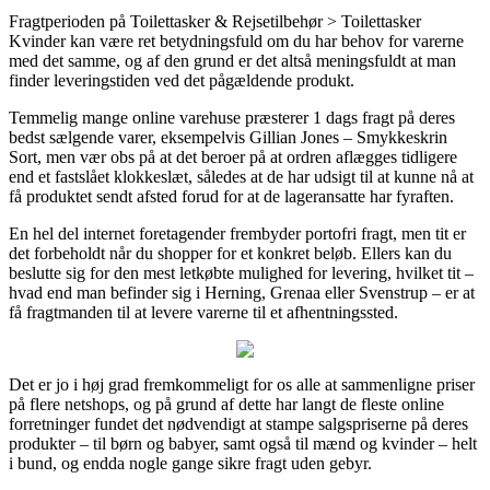
Fragtperioden på Toilettasker & Rejsetilbehør > Toilettasker
Kvinder kan være ret betydningsfuld om du har behov for varerne
med det samme, og af den grund er det altså meningsfuldt at man
finder leveringstiden ved det pågældende produkt.
Temmelig mange online varehuse præsterer 1 dags fragt på deres
bedst sælgende varer, eksempelvis Gillian Jones – Smykkeskrin
Sort, men vær obs på at det beroer på at ordren aflægges tidligere
end et fastslået klokkeslæt, således at de har udsigt til at kunne nå at
få produktet sendt afsted forud for at de lageransatte har fyraften.
En hel del internet foretagender frembyder portofri fragt, men tit er
det forbeholdt når du shopper for et konkret beløb. Ellers kan du
beslutte sig for den mest letkøbte mulighed for levering, hvilket tit –
hvad end man befinder sig i Herning, Grenaa eller Svenstrup – er at
få fragtmanden til at levere varerne til et afhentningssted.
Det er jo i høj grad fremkommeligt for os alle at sammenligne priser
på flere netshops, og på grund af dette har langt de fleste online
forretninger fundet det nødvendigt at stampe salgspriserne på deres
produkter – til børn og babyer, samt også til mænd og kvinder – helt
i bund, og endda nogle gange sikre fragt uden gebyr.