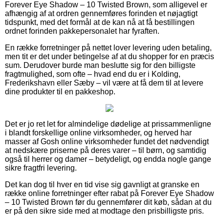
Forever Eye Shadow – 10 Twisted Brown, som alligevel er
afhængig af at ordren gennemføres forinden et nøjagtigt
tidspunkt, med det formål at de kan nå at få bestillingen
ordnet forinden pakkepersonalet har fyraften.
En række forretninger på nettet lover levering uden betaling,
men tit er det under betingelse af at du shopper for en præcis
sum. Derudover burde man beslutte sig for den billigste
fragtmulighed, som ofte – hvad end du er i Kolding,
Frederikshavn eller Sæby – vil være at få dem til at levere
dine produkter til en pakkeshop.
Det er jo ret let for almindelige dødelige at prissammenligne
i blandt forskellige online virksomheder, og herved har
masser af Gosh online virksomheder fundet det nødvendigt
at nedskære priserne på deres varer – til børn, og samtidig
også til herrer og damer – betydeligt, og endda nogle gange
sikre fragtfri levering.
Det kan dog til hver en tid vise sig gavnligt at granske en
række online forretninger efter rabat på Forever Eye Shadow
– 10 Twisted Brown før du gennemfører dit køb, sådan at du
er på den sikre side med at modtage den prisbilligste pris.