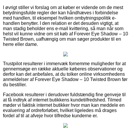
I øvrigt stiller vi forslag om at køber er vidende om de mest
betydningsfulde regler der kan håndhæves i forbindelse
med handlen, til eksempel hvilken ombytningspolitik e-
handlen benytter. I den relation er det desuden vigtigt, at
man stadig beholder ens e-mail kvittering, så man når som
helst vil kunne vidne om sit køb af Forever Eye Shadow – 10
Twisted Brown, uafhængig om man søger produkter til en
herre eller dame.
Trustpilot resulterer i immervæk fornemme muligheder for at
gennemsøge en række aktuelle køberes observationer og
derfor kan det anbefales, at du tolker online virksomhedens
anmeldelser af Forever Eye Shadow – 10 Twisted Brown før
du bestiller.
Facebook resulterer i derudover fuldstændig fine genveje til
at få indtryk af internet butikkens kundetilfredshed. Tilmed
møder vi faktisk internet butikker hvor man kan meddele en
evaluering af ordreforløbet, hvilket ligeledes må drages
fordel af til at afveje hvor tilfredse kunderne er.