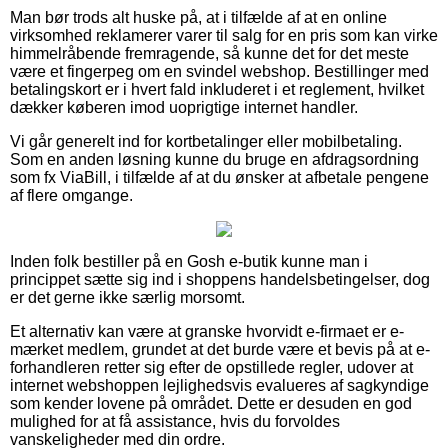
Man bør trods alt huske på, at i tilfælde af at en online
virksomhed reklamerer varer til salg for en pris som kan virke
himmelråbende fremragende, så kunne det for det meste
være et fingerpeg om en svindel webshop. Bestillinger med
betalingskort er i hvert fald inkluderet i et reglement, hvilket
dækker køberen imod uoprigtige internet handler.
Vi går generelt ind for kortbetalinger eller mobilbetaling.
Som en anden løsning kunne du bruge en afdragsordning
som fx ViaBill, i tilfælde af at du ønsker at afbetale pengene
af flere omgange.
Inden folk bestiller på en Gosh e-butik kunne man i
princippet sætte sig ind i shoppens handelsbetingelser, dog
er det gerne ikke særlig morsomt.
Et alternativ kan være at granske hvorvidt e-firmaet er e-
mærket medlem, grundet at det burde være et bevis på at e-
forhandleren retter sig efter de opstillede regler, udover at
internet webshoppen lejlighedsvis evalueres af sagkyndige
som kender lovene på området. Dette er desuden en god
mulighed for at få assistance, hvis du forvoldes
vanskeligheder med din ordre.