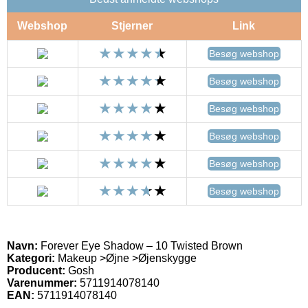
Webshop
Stjerner
Link
Besøg webshop
Besøg webshop
Besøg webshop
Besøg webshop
Besøg webshop
Besøg webshop
Navn:
Forever Eye Shadow – 10 Twisted Brown
Kategori:
Makeup >Øjne >Øjenskygge
Producent:
Gosh
Varenummer:
5711914078140
EAN:
5711914078140