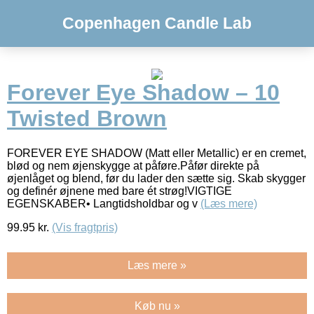
Copenhagen Candle Lab
Forever Eye Shadow – 10
Twisted Brown
FOREVER EYE SHADOW (Matt eller Metallic) er en cremet,
blød og nem øjenskygge at påføre.Påfør direkte på
øjenlåget og blend, før du lader den sætte sig. Skab skygger
og definér øjnene med bare ét strøg!VIGTIGE
EGENSKABER• Langtidsholdbar og v
(Læs mere)
99.95
kr.
(Vis fragtpris)
Læs mere »
Køb nu »