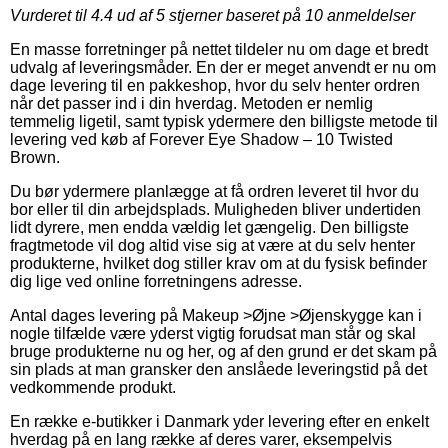
Vurderet til
4.4
ud af 5 stjerner baseret på
10
anmeldelser
En masse forretninger på nettet tildeler nu om dage et bredt
udvalg af leveringsmåder. En der er meget anvendt er nu om
dage levering til en pakkeshop, hvor du selv henter ordren
når det passer ind i din hverdag. Metoden er nemlig
temmelig ligetil, samt typisk ydermere den billigste metode til
levering ved køb af Forever Eye Shadow – 10 Twisted
Brown.
Du bør ydermere planlægge at få ordren leveret til hvor du
bor eller til din arbejdsplads. Muligheden bliver undertiden
lidt dyrere, men endda vældig let gængelig. Den billigste
fragtmetode vil dog altid vise sig at være at du selv henter
produkterne, hvilket dog stiller krav om at du fysisk befinder
dig lige ved online forretningens adresse.
Antal dages levering på Makeup >Øjne >Øjenskygge kan i
nogle tilfælde være yderst vigtig forudsat man står og skal
bruge produkterne nu og her, og af den grund er det skam på
sin plads at man gransker den anslåede leveringstid på det
vedkommende produkt.
En række e-butikker i Danmark yder levering efter en enkelt
hverdag på en lang række af deres varer, eksempelvis