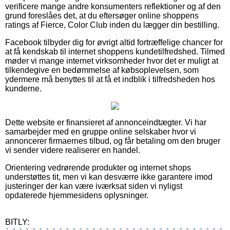
verificere mange andre konsumenters reflektioner og af den
grund foreslåes det, at du eftersøger online shoppens
ratings af Fierce, Color Club inden du lægger din bestilling.
Facebook tilbyder dig for øvrigt altid fortræffelige chancer for
at få kendskab til internet shoppens kundetilfredshed. Tilmed
møder vi mange internet virksomheder hvor det er muligt at
tilkendegive en bedømmelse af købsoplevelsen, som
ydermere må benyttes til at få et indblik i tilfredsheden hos
kunderne.
Dette website er finansieret af annonceindtægter. Vi har
samarbejder med en gruppe online selskaber hvor vi
annoncerer firmaernes tilbud, og får betaling om den bruger
vi sender videre realiserer en handel.
Orientering vedrørende produkter og internet shops
understøttes tit, men vi kan desværre ikke garantere imod
justeringer der kan være iværksat siden vi nyligst
opdaterede hjemmesidens oplysninger.
BITLY: