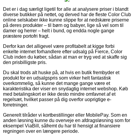
Det er i dag særligt ligetil for alle at analysere priser i blandt
diverse butikker på nettet, og derved har de fleste Color Club
online selskaber ikke kunne slippe for at nedskære priserne
på deres produkter – til børn og babyer, lige så vel som til
damer og herrer – helt i bund, og endda nogle gange
præstere portofri fragt.
Derfor kan det alligevel være profitabelt at kigge forbi
enkelte internet forhandlere efter udsalg på Fierce, Color
Club inden du køber, sådan at man er tryg ved at skaffe sig
den prisbilligste pris.
Du skal trods alt huske på, at hvis en butik frembyder et
produkt for en udsalgspris som virker helt fantastisk
overkommelig, så kunne det mange gange være et
karakteristika der viser en snydagtig internet webshop. Køb
med betalingskort er ikke desto mindre omfavnet af et
regelsæt, hvilket passer på dig overfor uoprigtige e-
forretninger.
Generelt tilråder vi kortbestillinger eller MobilePay. Som en
anden løsning kunne du overveje en afdragsløsning som for
eksempel ViaBill, såfremt du har til hensigt at finansiere
regningen over en længere periode.