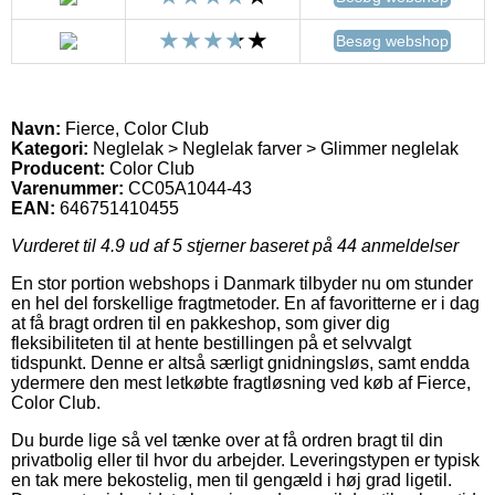
Besøg webshop
Navn:
Fierce, Color Club
Kategori:
Neglelak > Neglelak farver > Glimmer neglelak
Producent:
Color Club
Varenummer:
CC05A1044-43
EAN:
646751410455
Vurderet til
4.9
ud af 5 stjerner baseret på
44
anmeldelser
En stor portion webshops i Danmark tilbyder nu om stunder
en hel del forskellige fragtmetoder. En af favoritterne er i dag
at få bragt ordren til en pakkeshop, som giver dig
fleksibiliteten til at hente bestillingen på et selvvalgt
tidspunkt. Denne er altså særligt gnidningsløs, samt endda
ydermere den mest letkøbte fragtløsning ved køb af Fierce,
Color Club.
Du burde lige så vel tænke over at få ordren bragt til din
privatbolig eller til hvor du arbejder. Leveringstypen er typisk
en tak mere bekostelig, men til gengæld i høj grad ligetil.