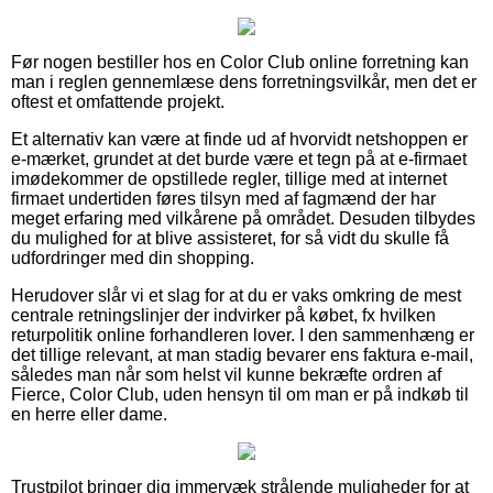
Før nogen bestiller hos en Color Club online forretning kan
man i reglen gennemlæse dens forretningsvilkår, men det er
oftest et omfattende projekt.
Et alternativ kan være at finde ud af hvorvidt netshoppen er
e-mærket, grundet at det burde være et tegn på at e-firmaet
imødekommer de opstillede regler, tillige med at internet
firmaet undertiden føres tilsyn med af fagmænd der har
meget erfaring med vilkårene på området. Desuden tilbydes
du mulighed for at blive assisteret, for så vidt du skulle få
udfordringer med din shopping.
Herudover slår vi et slag for at du er vaks omkring de mest
centrale retningslinjer der indvirker på købet, fx hvilken
returpolitik online forhandleren lover. I den sammenhæng er
det tillige relevant, at man stadig bevarer ens faktura e-mail,
således man når som helst vil kunne bekræfte ordren af
Fierce, Color Club, uden hensyn til om man er på indkøb til
en herre eller dame.
Trustpilot bringer dig immervæk strålende muligheder for at