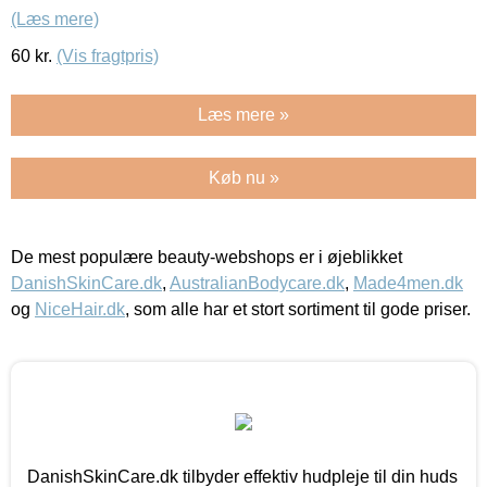
(Læs mere)
60
kr.
(Vis fragtpris)
Læs mere »
Køb nu »
De mest populære beauty-webshops er i øjeblikket
DanishSkinCare.dk
,
AustralianBodycare.dk
,
Made4men.dk
og
NiceHair.dk
, som alle har et stort sortiment til gode priser.
DanishSkinCare.dk tilbyder effektiv hudpleje til din huds