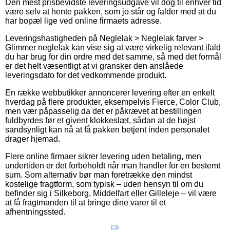
Den mest prisbevidste leveringsudgave vil dog til enhver tid
være selv at hente pakken, som jo står og falder med at du
har bopæl lige ved online firmaets adresse.
Leveringshastigheden på Neglelak > Neglelak farver >
Glimmer neglelak kan vise sig at være virkelig relevant ifald
du har brug for din ordre med det samme, så med det formål
er det helt væsentligt at vi gransker den anslåede
leveringsdato for det vedkommende produkt.
En række webbutikker annoncerer levering efter en enkelt
hverdag på flere produkter, eksempelvis Fierce, Color Club,
men vær påpasselig da det er påkrævet at bestillingen
fuldbyrdes før et givent klokkeslæt, sådan at de højst
sandsynligt kan nå at få pakken betjent inden personalet
drager hjemad.
Flere online firmaer sikrer levering uden betaling, men
undertiden er det forbeholdt når man handler for en bestemt
sum. Som alternativ bør man foretrække den mindst
kostelige fragtform, som typisk – uden hensyn til om du
befinder sig i Silkeborg, Middelfart eller Gilleleje – vil være
at få fragtmanden til at bringe dine varer til et
afhentningssted.