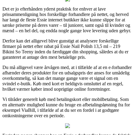
Det er jo efterhånden yderst praktisk for enhver at lave
prissammenligning hos forskellige forhandlere på nettet, og herved
har langt de fleste Essie internet butikker ikke kunne slippe for at
sænke priserne på deres varer – til juniorer, samt også til kvinder og
mænd – en hel del, og endda nogle gange love levering uden gebyr.
Derfor kan det alligevel blive gunstigt at analysere forskellige
firmaer på nettet efter rabat på Essie Nail Polish 13,5 ml – 219
Bikini So Teeny inden du færdiggør din shopping, således at du er
garanteret at antage den mest betalelige pris.
Du må alligevel være årvågen med, at i tilfælde af at en e-forhandler
afhænder deres produkter for en udsalgspris der anses for umådelig
overkommelig, så kan det mange gange være et signal om en
svindel e-butik. Køb med kort er heldigvis omsluttet af en regel,
hvilket værner køber imod uoprigtige online forretninger.
Vi tilråder generelt køb med betalingskort eller mobilbetaling. Som
en alternativ mulighed kunne du bruge en afbetalingsløsning fra for
eksempel ViaBill, i tilfælde af at du ser en fordel i at godtgøre
omkostningerne over en periode.