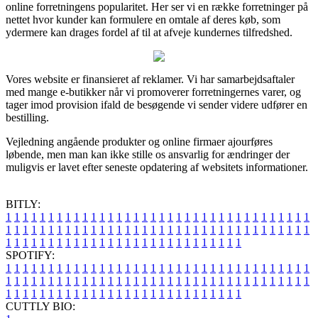
online forretningens popularitet. Her ser vi en række forretninger på
nettet hvor kunder kan formulere en omtale af deres køb, som
ydermere kan drages fordel af til at afveje kundernes tilfredshed.
Vores website er finansieret af reklamer. Vi har samarbejdsaftaler
med mange e-butikker når vi promoverer forretningernes varer, og
tager imod provision ifald de besøgende vi sender videre udfører en
bestilling.
Vejledning angående produkter og online firmaer ajourføres
løbende, men man kan ikke stille os ansvarlig for ændringer der
muligvis er lavet efter seneste opdatering af websitets informationer.
BITLY:
1
1
1
1
1
1
1
1
1
1
1
1
1
1
1
1
1
1
1
1
1
1
1
1
1
1
1
1
1
1
1
1
1
1
1
1
1
1
1
1
1
1
1
1
1
1
1
1
1
1
1
1
1
1
1
1
1
1
1
1
1
1
1
1
1
1
1
1
1
1
1
1
1
1
1
1
1
1
1
1
1
1
1
1
1
1
1
1
1
1
1
1
1
1
1
1
1
1
1
1
SPOTIFY:
1
1
1
1
1
1
1
1
1
1
1
1
1
1
1
1
1
1
1
1
1
1
1
1
1
1
1
1
1
1
1
1
1
1
1
1
1
1
1
1
1
1
1
1
1
1
1
1
1
1
1
1
1
1
1
1
1
1
1
1
1
1
1
1
1
1
1
1
1
1
1
1
1
1
1
1
1
1
1
1
1
1
1
1
1
1
1
1
1
1
1
1
1
1
1
1
1
1
1
1
CUTTLY BIO: