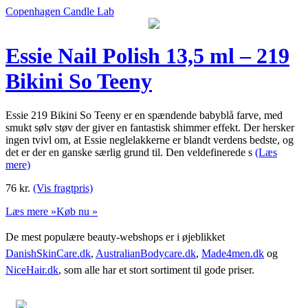
Copenhagen Candle Lab
Essie Nail Polish 13,5 ml – 219
Bikini So Teeny
Essie 219 Bikini So Teeny er en spændende babyblå farve, med
smukt sølv støv der giver en fantastisk shimmer effekt. Der hersker
ingen tvivl om, at Essie neglelakkerne er blandt verdens bedste, og
det er der en ganske særlig grund til. Den veldefinerede s
(Læs
mere)
76
kr.
(Vis fragtpris)
Læs mere »
Køb nu »
De mest populære beauty-webshops er i øjeblikket
DanishSkinCare.dk
,
AustralianBodycare.dk
,
Made4men.dk
og
NiceHair.dk
, som alle har et stort sortiment til gode priser.