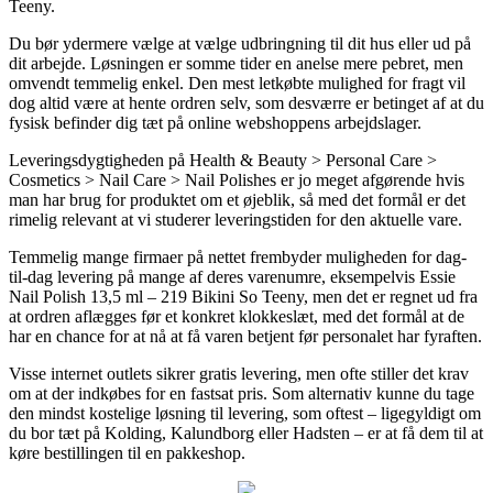
Teeny.
Du bør ydermere vælge at vælge udbringning til dit hus eller ud på
dit arbejde. Løsningen er somme tider en anelse mere pebret, men
omvendt temmelig enkel. Den mest letkøbte mulighed for fragt vil
dog altid være at hente ordren selv, som desværre er betinget af at du
fysisk befinder dig tæt på online webshoppens arbejdslager.
Leveringsdygtigheden på Health & Beauty > Personal Care >
Cosmetics > Nail Care > Nail Polishes er jo meget afgørende hvis
man har brug for produktet om et øjeblik, så med det formål er det
rimelig relevant at vi studerer leveringstiden for den aktuelle vare.
Temmelig mange firmaer på nettet frembyder muligheden for dag-
til-dag levering på mange af deres varenumre, eksempelvis Essie
Nail Polish 13,5 ml – 219 Bikini So Teeny, men det er regnet ud fra
at ordren aflægges før et konkret klokkeslæt, med det formål at de
har en chance for at nå at få varen betjent før personalet har fyraften.
Visse internet outlets sikrer gratis levering, men ofte stiller det krav
om at der indkøbes for en fastsat pris. Som alternativ kunne du tage
den mindst kostelige løsning til levering, som oftest – ligegyldigt om
du bor tæt på Kolding, Kalundborg eller Hadsten – er at få dem til at
køre bestillingen til en pakkeshop.