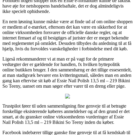
Forinden nogen shopper hos en Essie e-forhandler kunne de faktisk
have øje for netshoppens handelsaftale, det er dog almindeligvis
ikke specielt ophidsende.
En nem løsning kunne måske være at finde ud af om online shoppen
er medlem af e-mærket, eftersom det kan være en sikkerhed for at
online virksomheden forsvarer de officielle danske regler, og at
internet firmaet af og til besigtiges af jurister der er meget bekendte
med reglementet på området. Desuden tilbydes du anledning til at få
hjælp, hvis du forvoldes vanskeligheder i forbindelse med dit køb.
Ligeså rekommanderer vi at man er på vagt for de primære
vedtægter der er gældende for handlen, fx hvilken byttepolitik
online butikken bruger. I den sammenhæng er det tillige essesentielt,
at man stadigvæk bevarer ens kvitteringsmail, således man en anden
gang kan eftervise sit køb af Essie Nail Polish 13,5 ml – 219 Bikini
So Teeny, uanset om man søger efter varer til en dreng eller pige.
Trustpilot fører til uden sammenligning fine genveje til at betragte
forskellige eksisterende køberes anmeldelser og af den grund er det
smart, at du gransker online virksomhedens vurderinger af Essie
Nail Polish 13,5 ml – 219 Bikini So Teeny inden du køber.
Facebook indebærer tillige ganske fine genveje til at få kendskab til