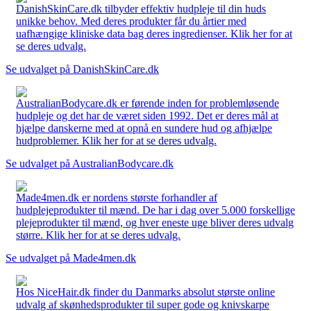
DanishSkinCare.dk tilbyder effektiv hudpleje til din huds
unikke behov. Med deres produkter får du årtier med
uafhængige kliniske data bag deres ingredienser. Klik her for at
se deres udvalg.
Se udvalget på DanishSkinCare.dk
AustralianBodycare.dk er førende inden for problemløsende
hudpleje og det har de været siden 1992. Det er deres mål at
hjælpe danskerne med at opnå en sundere hud og afhjælpe
hudproblemer. Klik her for at se deres udvalg.
Se udvalget på AustralianBodycare.dk
Made4men.dk er nordens største forhandler af
hudplejeprodukter til mænd. De har i dag over 5.000 forskellige
plejeprodukter til mænd, og hver eneste uge bliver deres udvalg
større. Klik her for at se deres udvalg.
Se udvalget på Made4men.dk
Hos NiceHair.dk finder du Danmarks absolut største online
udvalg af skønhedsprodukter til super gode og knivskarpe