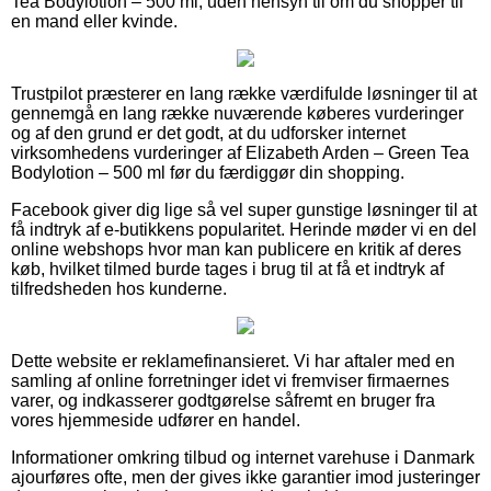
Tea Bodylotion – 500 ml, uden hensyn til om du shopper til
en mand eller kvinde.
Trustpilot præsterer en lang række værdifulde løsninger til at
gennemgå en lang række nuværende køberes vurderinger
og af den grund er det godt, at du udforsker internet
virksomhedens vurderinger af Elizabeth Arden – Green Tea
Bodylotion – 500 ml før du færdiggør din shopping.
Facebook giver dig lige så vel super gunstige løsninger til at
få indtryk af e-butikkens popularitet. Herinde møder vi en del
online webshops hvor man kan publicere en kritik af deres
køb, hvilket tilmed burde tages i brug til at få et indtryk af
tilfredsheden hos kunderne.
Dette website er reklamefinansieret. Vi har aftaler med en
samling af online forretninger idet vi fremviser firmaernes
varer, og indkasserer godtgørelse såfremt en bruger fra
vores hjemmeside udfører en handel.
Informationer omkring tilbud og internet varehuse i Danmark
ajourføres ofte, men der gives ikke garantier imod justeringer