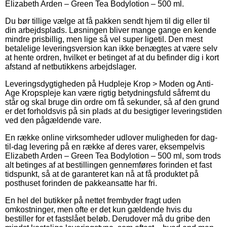
Elizabeth Arden – Green Tea Bodylotion – 500 ml.
Du bør tillige vælge at få pakken sendt hjem til dig eller til
din arbejdsplads. Løsningen bliver mange gange en kende
mindre prisbillig, men lige så vel super ligetil. Den mest
betalelige leveringsversion kan ikke benægtes at være selv
at hente ordren, hvilket er betinget af at du befinder dig i kort
afstand af netbutikkens arbejdslager.
Leveringsdygtigheden på Hudpleje Krop > Moden og Anti-
Age Kropspleje kan være rigtig betydningsfuld såfremt du
står og skal bruge din ordre om få sekunder, så af den grund
er det forholdsvis på sin plads at du besigtiger leveringstiden
ved den pågældende vare.
En række online virksomheder udlover muligheden for dag-
til-dag levering på en række af deres varer, eksempelvis
Elizabeth Arden – Green Tea Bodylotion – 500 ml, som trods
alt betinges af at bestillingen gennemføres forinden et fast
tidspunkt, så at de garanteret kan nå at få produktet på
posthuset forinden de pakkeansatte har fri.
En hel del butikker på nettet frembyder fragt uden
omkostninger, men ofte er det kun gældende hvis du
bestiller for et fastslået beløb. Derudover må du gribe den