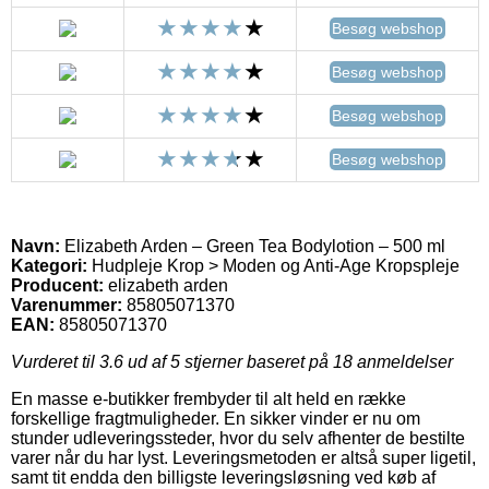
Besøg webshop
Besøg webshop
Besøg webshop
Besøg webshop
Navn:
Elizabeth Arden – Green Tea Bodylotion – 500 ml
Kategori:
Hudpleje Krop > Moden og Anti-Age Kropspleje
Producent:
elizabeth arden
Varenummer:
85805071370
EAN:
85805071370
Vurderet til
3.6
ud af 5 stjerner baseret på
18
anmeldelser
En masse e-butikker frembyder til alt held en række
forskellige fragtmuligheder. En sikker vinder er nu om
stunder udleveringssteder, hvor du selv afhenter de bestilte
varer når du har lyst. Leveringsmetoden er altså super ligetil,
samt tit endda den billigste leveringsløsning ved køb af