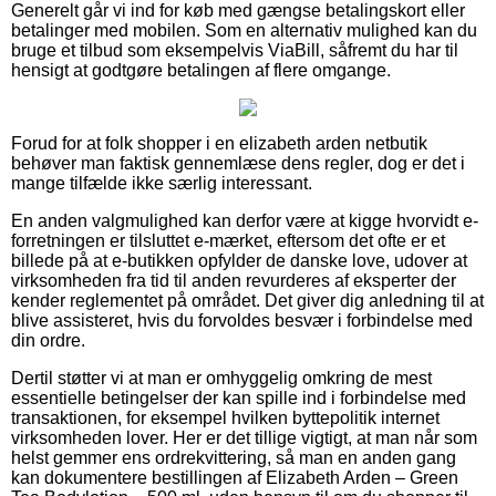
Generelt går vi ind for køb med gængse betalingskort eller
betalinger med mobilen. Som en alternativ mulighed kan du
bruge et tilbud som eksempelvis ViaBill, såfremt du har til
hensigt at godtgøre betalingen af flere omgange.
Forud for at folk shopper i en elizabeth arden netbutik
behøver man faktisk gennemlæse dens regler, dog er det i
mange tilfælde ikke særlig interessant.
En anden valgmulighed kan derfor være at kigge hvorvidt e-
forretningen er tilsluttet e-mærket, eftersom det ofte er et
billede på at e-butikken opfylder de danske love, udover at
virksomheden fra tid til anden revurderes af eksperter der
kender reglementet på området. Det giver dig anledning til at
blive assisteret, hvis du forvoldes besvær i forbindelse med
din ordre.
Dertil støtter vi at man er omhyggelig omkring de mest
essentielle betingelser der kan spille ind i forbindelse med
transaktionen, for eksempel hvilken byttepolitik internet
virksomheden lover. Her er det tillige vigtigt, at man når som
helst gemmer ens ordrekvittering, så man en anden gang
kan dokumentere bestillingen af Elizabeth Arden – Green