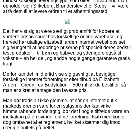
mindst kostelige leveringstype, som oftest – hvad end man
opholder sig i Silkeborg, Brønderslev eller Sæby – vil være
at få dem til at levere ordren til et afhentningssted.
Det har vist sig at være særligt problemfrit for købere at
vurdere prisniveauet hos forskellige online varehuse, og
herved har utallige elizabeth arden internet webshops set
sig tvunget til at nedbringe priserne på specielt deres bedst i
test produkter – til børn og babyer, og yderligere også til
voksne – en hel del, og endda nogle gange garantere gratis
fragt.
Derfor kan det imidlertid vise sig gavnligt at besigtige
forskellige internet forretninger efter tilbud på Elizabeth
Arden – Green Tea Bodylotion – 500 ml før du bestiller, så
man er sikret at antage den laveste pris.
Man bør trods alt ikke glemme, at når en internet butik
markedsfører en vare for en salgspris der kan virke
himmelråbende fordelagtig, bør det i nogle tilfælde være en
indikation på en svindel online forretning. Køb med kort er
dog omfavnet af et reglement, hvilket skærmer dig imod
uærlige outlets på nettet.