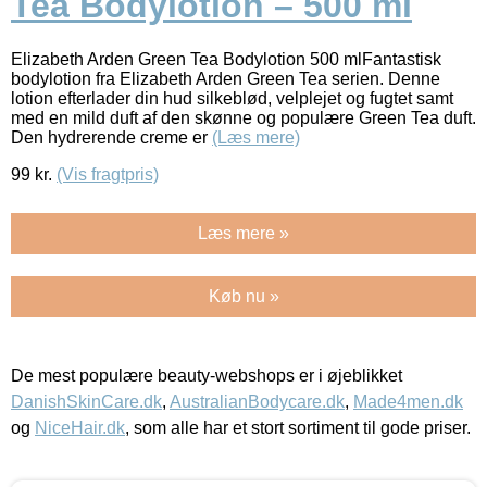
Tea Bodylotion – 500 ml
Elizabeth Arden Green Tea Bodylotion 500 mlFantastisk
bodylotion fra Elizabeth Arden Green Tea serien. Denne
lotion efterlader din hud silkeblød, velplejet og fugtet samt
med en mild duft af den skønne og populære Green Tea duft.
Den hydrerende creme er
(Læs mere)
99
kr.
(Vis fragtpris)
Læs mere »
Køb nu »
De mest populære beauty-webshops er i øjeblikket
DanishSkinCare.dk
,
AustralianBodycare.dk
,
Made4men.dk
og
NiceHair.dk
, som alle har et stort sortiment til gode priser.