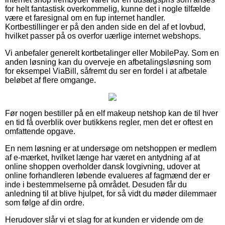
for helt fantastisk overkommelig, kunne det i nogle tilfælde
være et faresignal om en fup internet handler.
Kortbestillinger er på den anden side en del af et lovbud,
hvilket passer på os overfor uærlige internet webshops.
Vi anbefaler generelt kortbetalinger eller MobilePay. Som en
anden løsning kan du overveje en afbetalingsløsning som
for eksempel ViaBill, såfremt du ser en fordel i at afbetale
beløbet af flere omgange.
Før nogen bestiller på en elf makeup netshop kan de til hver
en tid få overblik over butikkens regler, men det er oftest en
omfattende opgave.
En nem løsning er at undersøge om netshoppen er medlem
af e-mærket, hvilket længe har været en antydning af at
online shoppen overholder dansk lovgivning, udover at
online forhandleren løbende evalueres af fagmænd der er
inde i bestemmelserne på området. Desuden får du
anledning til at blive hjulpet, for så vidt du møder dilemmaer
som følge af din ordre.
Herudover slår vi et slag for at kunden er vidende om de