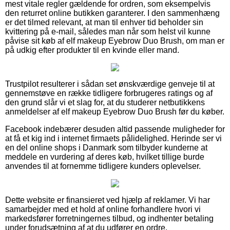
mest vitale regler gældende for ordren, som eksempelvis
den returret online butikken garanterer. I den sammenhæng
er det tilmed relevant, at man til enhver tid beholder sin
kvittering på e-mail, således man når som helst vil kunne
påvise sit køb af elf makeup Eyebrow Duo Brush, om man er
på udkig efter produkter til en kvinde eller mand.
Trustpilot resulterer i sådan set ønskværdige genveje til at
gennemstøve en række tidligere forbrugeres ratings og af
den grund slår vi et slag for, at du studerer netbutikkens
anmeldelser af elf makeup Eyebrow Duo Brush før du køber.
Facebook indebærer desuden altid passende muligheder for
at få et kig ind i internet firmaets pålidelighed. Herinde ser vi
en del online shops i Danmark som tilbyder kunderne at
meddele en vurdering af deres køb, hvilket tillige burde
anvendes til at fornemme tidligere kunders oplevelser.
Dette website er finansieret ved hjælp af reklamer. Vi har
samarbejder med et hold af online forhandlere hvori vi
markedsfører forretningernes tilbud, og indhenter betaling
under forudsætning af at du udfører en ordre.