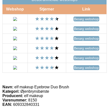
Webshop
Stjerner
Link
Besøg webshop
Besøg webshop
Besøg webshop
Besøg webshop
Besøg webshop
Besøg webshop
Navn:
elf makeup Eyebrow Duo Brush
Kategori:
Øjenbrynsbørste
Producent:
elf makeup
Varenummer:
8150
EAN:
609332840331