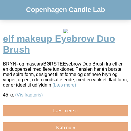
Copenhagen Candle Lab
elf makeup Eyebrow Duo
Brush
BRYN- og mascaraBØRSTEEyebrow Duo Brush fra elf er
en duopensel med flere funktioner. Penslen har én børste
med spiralform, designet til at forme og definere bryn og
vipper, og én, i den modsatte ende, med en vinklet, flad form,
der er idéel til udfyldnin
(Læs mere)
45
kr.
(Vis fragtpris)
Læs mere »
Køb nu »