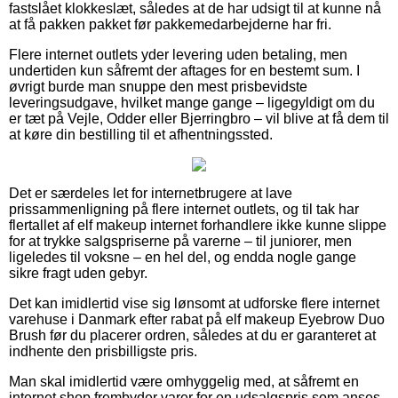
fastslået klokkeslæt, således at de har udsigt til at kunne nå
at få pakken pakket før pakkemedarbejderne har fri.
Flere internet outlets yder levering uden betaling, men
undertiden kun såfremt der aftages for en bestemt sum. I
øvrigt burde man snuppe den mest prisbevidste
leveringsudgave, hvilket mange gange – ligegyldigt om du
er tæt på Vejle, Odder eller Bjerringbro – vil blive at få dem til
at køre din bestilling til et afhentningssted.
Det er særdeles let for internetbrugere at lave
prissammenligning på flere internet outlets, og til tak har
flertallet af elf makeup internet forhandlere ikke kunne slippe
for at trykke salgspriserne på varerne – til juniorer, men
ligeledes til voksne – en hel del, og endda nogle gange
sikre fragt uden gebyr.
Det kan imidlertid vise sig lønsomt at udforske flere internet
varehuse i Danmark efter rabat på elf makeup Eyebrow Duo
Brush før du placerer ordren, således at du er garanteret at
indhente den prisbilligste pris.
Man skal imidlertid være omhyggelig med, at såfremt en
internet shop frembyder varer for en udsalgspris som anses