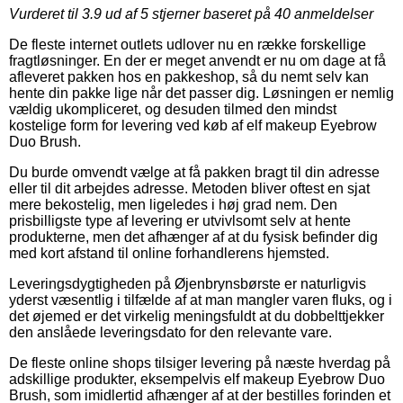
Vurderet til
3.9
ud af 5 stjerner baseret på
40
anmeldelser
De fleste internet outlets udlover nu en række forskellige
fragtløsninger. En der er meget anvendt er nu om dage at få
afleveret pakken hos en pakkeshop, så du nemt selv kan
hente din pakke lige når det passer dig. Løsningen er nemlig
vældig ukompliceret, og desuden tilmed den mindst
kostelige form for levering ved køb af elf makeup Eyebrow
Duo Brush.
Du burde omvendt vælge at få pakken bragt til din adresse
eller til dit arbejdes adresse. Metoden bliver oftest en sjat
mere bekostelig, men ligeledes i høj grad nem. Den
prisbilligste type af levering er utvivlsomt selv at hente
produkterne, men det afhænger af at du fysisk befinder dig
med kort afstand til online forhandlerens hjemsted.
Leveringsdygtigheden på Øjenbrynsbørste er naturligvis
yderst væsentlig i tilfælde af at man mangler varen fluks, og i
det øjemed er det virkelig meningsfuldt at du dobbelttjekker
den anslåede leveringsdato for den relevante vare.
De fleste online shops tilsiger levering på næste hverdag på
adskillige produkter, eksempelvis elf makeup Eyebrow Duo
Brush, som imidlertid afhænger af at der bestilles forinden et