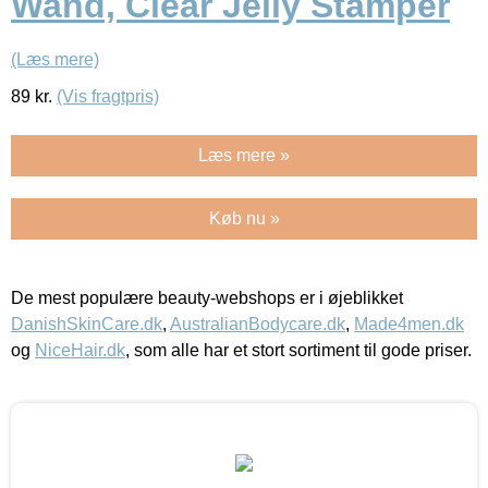
Wand, Clear Jelly Stamper
(Læs mere)
89
kr.
(Vis fragtpris)
Læs mere »
Køb nu »
De mest populære beauty-webshops er i øjeblikket
DanishSkinCare.dk
,
AustralianBodycare.dk
,
Made4men.dk
og
NiceHair.dk
, som alle har et stort sortiment til gode priser.