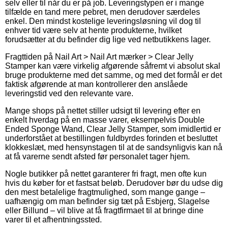
selv eller til når du er på job. Leveringstypen er i mange
tilfælde en tand mere pebret, men derudover særdeles
enkel. Den mindst kostelige leveringsløsning vil dog til
enhver tid være selv at hente produkterne, hvilket
forudsætter at du befinder dig lige ved netbutikkens lager.
Fragttiden på Nail Art > Nail Art mærker > Clear Jelly
Stamper kan være virkelig afgørende såfremt vi absolut skal
bruge produkterne med det samme, og med det formål er det
faktisk afgørende at man kontrollerer den anslåede
leveringstid ved den relevante vare.
Mange shops på nettet stiller udsigt til levering efter en
enkelt hverdag på en masse varer, eksempelvis Double
Ended Sponge Wand, Clear Jelly Stamper, som imidlertid er
underforstået at bestillingen fuldbyrdes forinden et besluttet
klokkeslæt, med hensynstagen til at de sandsynligvis kan nå
at få varerne sendt afsted før personalet tager hjem.
Nogle butikker på nettet garanterer fri fragt, men ofte kun
hvis du køber for et fastsat beløb. Derudover bør du udse dig
den mest betalelige fragtmulighed, som mange gange –
uafhængig om man befinder sig tæt på Esbjerg, Slagelse
eller Billund – vil blive at få fragtfirmaet til at bringe dine
varer til et afhentningssted.