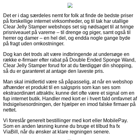
Det er i dag særdeles nemt for folk at finde de bedste priser
på forskellige internet virksomheder, og til tak har utallige
Clear Jelly Stamper webshops set sig nødsaget til at tvinge
prisniveauet på varerne – til drenge og piger, samt også til
herrer og damer – en hel del, og endda nogle gange byde
på fragt uden omkostninger.
Dog kan det trods alt være indbringende at undersøge en
række e-firmaer efter rabat på Double Ended Sponge Wand,
Clear Jelly Stamper forud for at du færdiggør din shopping,
så du er garanteret at antage den laveste pris.
Man skal imidlertid være så påpasselig, at når en webshop
afhænder et produkt til en salgspris som kan ses som
ekstraordinært attraktiv, kunne det ofte være et signal om en
fup internet butik. Handler med kort er i hvert fald omfavnet af
Indsigelsesordningen, der hjælper en imod falske firmaer på
nettet.
Vi foreslår generelt bestillinger med kort eller MobilePay.
Som en anden løsning kunne du bruge et tilbud fra fx
ViaBill, når du ønsker at klare regningen senere.