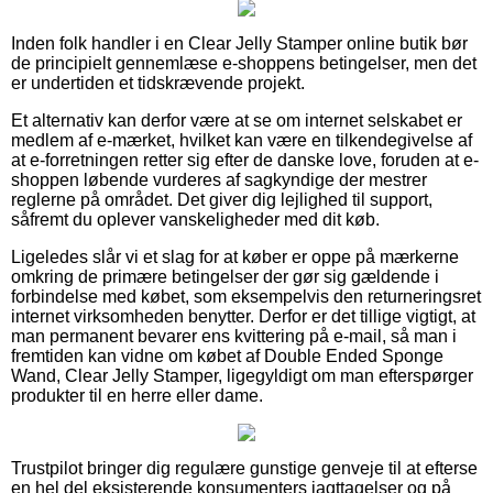
Inden folk handler i en Clear Jelly Stamper online butik bør
de principielt gennemlæse e-shoppens betingelser, men det
er undertiden et tidskrævende projekt.
Et alternativ kan derfor være at se om internet selskabet er
medlem af e-mærket, hvilket kan være en tilkendegivelse af
at e-forretningen retter sig efter de danske love, foruden at e-
shoppen løbende vurderes af sagkyndige der mestrer
reglerne på området. Det giver dig lejlighed til support,
såfremt du oplever vanskeligheder med dit køb.
Ligeledes slår vi et slag for at køber er oppe på mærkerne
omkring de primære betingelser der gør sig gældende i
forbindelse med købet, som eksempelvis den returneringsret
internet virksomheden benytter. Derfor er det tillige vigtigt, at
man permanent bevarer ens kvittering på e-mail, så man i
fremtiden kan vidne om købet af Double Ended Sponge
Wand, Clear Jelly Stamper, ligegyldigt om man efterspørger
produkter til en herre eller dame.
Trustpilot bringer dig regulære gunstige genveje til at efterse
en hel del eksisterende konsumenters iagttagelser og på