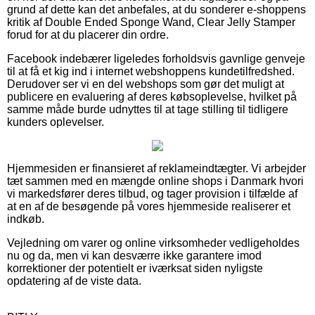
grund af dette kan det anbefales, at du sonderer e-shoppens
kritik af Double Ended Sponge Wand, Clear Jelly Stamper
forud for at du placerer din ordre.
Facebook indebærer ligeledes forholdsvis gavnlige genveje
til at få et kig ind i internet webshoppens kundetilfredshed.
Derudover ser vi en del webshops som gør det muligt at
publicere en evaluering af deres købsoplevelse, hvilket på
samme måde burde udnyttes til at tage stilling til tidligere
kunders oplevelser.
Hjemmesiden er finansieret af reklameindtægter. Vi arbejder
tæt sammen med en mængde online shops i Danmark hvori
vi markedsfører deres tilbud, og tager provision i tilfælde af
at en af de besøgende på vores hjemmeside realiserer et
indkøb.
Vejledning om varer og online virksomheder vedligeholdes
nu og da, men vi kan desværre ikke garantere imod
korrektioner der potentielt er iværksat siden nyligste
opdatering af de viste data.