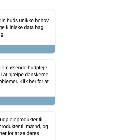
 din huds unikke behov.
ge kliniske data bag
lg.
oblemløsende hudpleje
ål at hjælpe danskerne
lemer. Klik her for at
dplejeprodukter til
produkter til mænd, og
her for at se deres