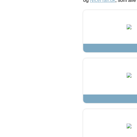
og
NiceHair.dk
, som alle 