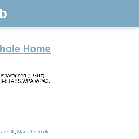
b
Whole Home
lshastighed (5 GHz):
 128-bit AES,WPA,WPA2.
care.dk
,
Made4men.dk