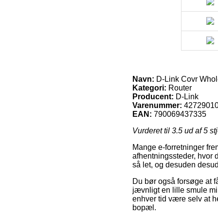
Navn:
D-Link Covr Whol
Kategori:
Router
Producent:
D-Link
Varenummer:
4272901
EAN:
790069437335
Vurderet til
3.5
ud af 5 st
Mange e-forretninger fre
afhentningssteder, hvor d
så let, og desuden desu
Du bør også forsøge at få
jævnligt en lille smule m
enhver tid være selv at h
bopæl.