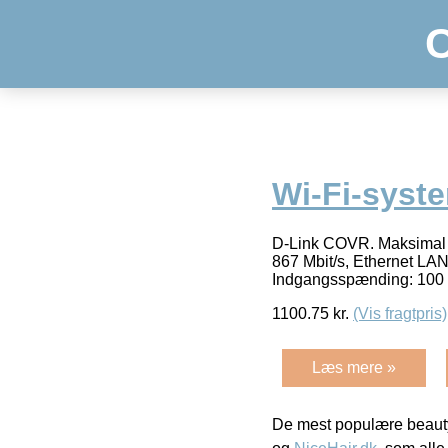
Wi-Fi-syst
D-Link COVR. Maksimal d
867 Mbit/s, Ethernet LA
Indgangsspænding: 100 
1100.75
kr.
(Vis fragtpris)
Læs mere »
De mest populære beauty