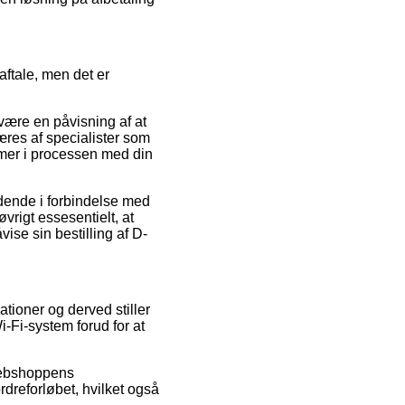
ftale, men det er
være en påvisning af at
æres af specialister som
lemer i processen med din
ldende i forbindelse med
vrigt essesentielt, at
se sin bestilling af D-
ationer og derved stiller
-Fi-system forud for at
 webshoppens
dreforløbet, hvilket også