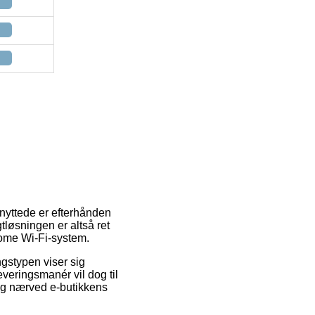
nyttede er efterhånden
tløsningen er altså ret
Home Wi-Fi-system.
ngstypen viser sig
everingsmanér vil dog til
dig nærved e-butikkens