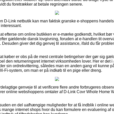
å vidt du foretrækker at betale regningen senere.
n D-Link netbutik kan man faktisk granske e-shoppens handelsa
 interessant.
 at efterse om online butikken er e-mærke godkendt, hvilket bør 
 efter gældende dansk lovgivning, foruden at e-handlen tit overv
 Desuden giver det dig genvej til assistance, ifald du får prob
i at køber er obs på de mest centrale betingelser der gør sig gæ
el den returneringsret internet virksomheden lover. Her er det i ø
er sin ordrekvittering, således man en anden gang vil kunne påvi
Fi-system, om man er på indkøb til en pige eller dreng.
rdelagtige genveje til at verificere flere andre forbrugeres observ
derer online webshoppens omtaler af D-Link Covr Whole Home Wi
suden en del uafhængige muligheder for at få indblik i online
 mange internet shops hvor du kan formulere en evaluering af or