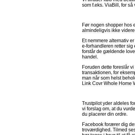
som f.eks. ViaBill, for s
Før nogen shopper hos e
almindeligvis ikke videre
Et nemmere alternativ er
e-forhandleren retter sig
forstår de gældende love.
handel.
Foruden dette foreslår v
transaktionen, for eksemp
man når som helst behold
Link Covr Whole Home Wi-
Trustpilot yder aldeles fo
vi forslag om, at du vur
du placerer din ordre.
Facebook forærer dig de
troværdighed. Tilmed ses