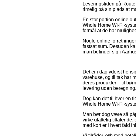
Leveringstiden på Router
rimelig på sin plads at m
En stor portion online ou
Whole Home Wi-Fi-system,
formål at de har mulighe
Nogle online forretninge
fastsat sum. Desuden kan
man befinder sig i Aarhus,
Det er i dag yderst hens
varehuse, og til tak har 
deres produkter – til bø
levering uden beregning
Dog kan det til hver en ti
Whole Home Wi-Fi-system 
Man bør dog være så påpa
virke ufattelig tiltalend
med kort er i hvert fald i
Vi tilråder køb med betal