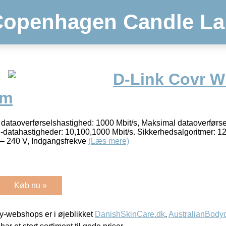
Copenhagen Candle La
D-Link Covr 
em
ataoverførselshastighed: 1000 Mbit/s, Maksimal dataoverførse
N-datahastigheder: 10,100,1000 Mbit/s. Sikkerhedsalgoritmer:
– 240 V, Indgangsfrekve
(Læs mere)
Køb nu »
-webshops er i øjeblikket
DanishSkinCare.dk
,
AustralianBody