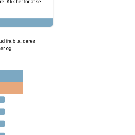
. Klik her for at se
 fra bl.a. deres
mer og