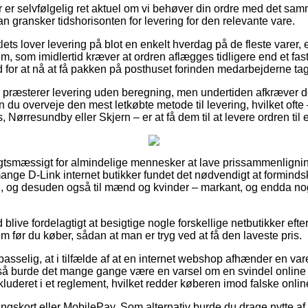
 er selvfølgelig ret aktuel om vi behøver din ordre med det samm
an gransker tidshorisonten for levering for den relevante vare.
tlets lover levering på blot en enkelt hverdag på de fleste varer
 som imidlertid kræver at ordren aflægges tidligere end et fast
d for at nå at få pakken på posthuset forinden medarbejderne ta
r præsterer levering uden beregning, men undertiden afkræver de
 du overveje den mest letkøbte metode til levering, hvilket ofte
 Nørresundby eller Skjern – er at få dem til at levere ordren til 
igtsmæssigt for almindelige mennesker at lave prissammenligning
mange D-Link internet butikker fundet det nødvendigt at formind
rn, og desuden også til mænd og kvinder – markant, og endda n
.
d blive fordelagtigt at besigtige nogle forskellige netbutikker eft
før du køber, sådan at man er tryg ved at få den laveste pris.
sselig, at i tilfælde af at en internet webshop afhænder en vare
e, så burde det mange gange være en varsel om en svindel online 
nkluderet i et reglement, hvilket redder køberen imod falske onlin
ingskort eller MobilePay. Som alternativ burde du drage nytte af