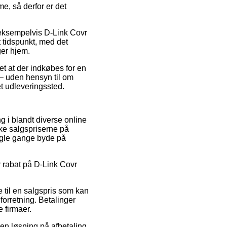
e, så derfor er det
, eksempelvis D-Link Covr
 tidspunkt, med det
ger hjem.
t at der indkøbes for en
 – uden hensyn til om
et udleveringssted.
 i blandt diverse online
ske salgspriserne på
ogle gange byde på
er rabat på D-Link Covr
 til en salgspris som kan
forretning. Betalinger
e firmaer.
 en løsning på afbetaling