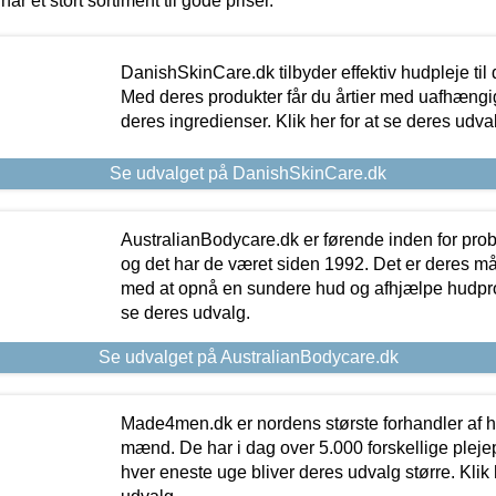
har et stort sortiment til gode priser.
DanishSkinCare.dk tilbyder effektiv hudpleje til
Med deres produkter får du årtier med uafhængi
deres ingredienser. Klik her for at se deres udva
Se udvalget på DanishSkinCare.dk
AustralianBodycare.dk er førende inden for pr
og det har de været siden 1992. Det er deres m
med at opnå en sundere hud og afhjælpe hudprob
se deres udvalg.
Se udvalget på AustralianBodycare.dk
Made4men.dk er nordens største forhandler af hu
mænd. De har i dag over 5.000 forskellige pleje
hver eneste uge bliver deres udvalg større. Klik 