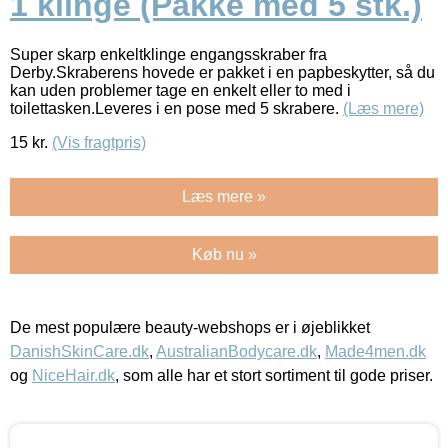
1 klinge (Pakke med 5 stk.)
Super skarp enkeltklinge engangsskraber fra
Derby.Skraberens hovede er pakket i en papbeskytter, så du
kan uden problemer tage en enkelt eller to med i
toilettasken.Leveres i en pose med 5 skrabere.
(Læs mere)
15
kr.
(Vis fragtpris)
Læs mere »
Køb nu »
De mest populære beauty-webshops er i øjeblikket
DanishSkinCare.dk
,
AustralianBodycare.dk
,
Made4men.dk
og
NiceHair.dk
, som alle har et stort sortiment til gode priser.