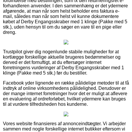
forbindelse med bestillingen, som fx den returneringsret e-
forhandleren anvender. I den sammenhæng er det ydermere
afgørende, at man når som helst beholder ens faktura e-
mail, således man når som helst vil kunne dokumentere
købet af Derby Engangsskraber med 1 klinge (Pakke med 5
stk.), uden hensyn til om du søger en vare til en pige eller
dreng.
Trustpilot giver dig nogenlunde stabile muligheder for at
kortlægge forskellige aktuelle brugeres bedømmelser og
derved er det fornuftigt, at du eftersøger internet
forretningens vurderinger af Derby Engangsskraber med 1
klinge (Pakke med 5 stk.) før du bestiller.
Facebook yder lignende en række pålidelige metoder til at få
indtryk af online virksomhedens pålidelighed. Derudover er
der mange internet forretninger hvor det er muligt at aflevere
en evaluering af ordreforløbet, hvilket ydermere kan bruges
til at vurdere tilfredsheden hos kunderne.
Vores website finansieres af annonceindtægter. Vi arbejder
sammen med nogle forskellige internet butikker eftersom vi