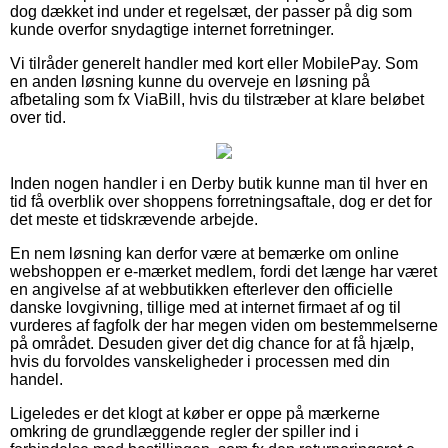
dog dækket ind under et regelsæt, der passer på dig som
kunde overfor snydagtige internet forretninger.
Vi tilråder generelt handler med kort eller MobilePay. Som
en anden løsning kunne du overveje en løsning på
afbetaling som fx ViaBill, hvis du tilstræber at klare beløbet
over tid.
Inden nogen handler i en Derby butik kunne man til hver en
tid få overblik over shoppens forretningsaftale, dog er det for
det meste et tidskrævende arbejde.
En nem løsning kan derfor være at bemærke om online
webshoppen er e-mærket medlem, fordi det længe har været
en angivelse af at webbutikken efterlever den officielle
danske lovgivning, tillige med at internet firmaet af og til
vurderes af fagfolk der har megen viden om bestemmelserne
på området. Desuden giver det dig chance for at få hjælp,
hvis du forvoldes vanskeligheder i processen med din
handel.
Ligeledes er det klogt at køber er oppe på mærkerne
omkring de grundlæggende regler der spiller ind i