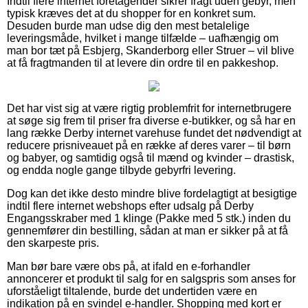
Indtil flere internet foretagender sikrer fragt uden gebyr, men
typisk kræves det at du shopper for en konkret sum.
Desuden burde man udse dig den mest betalelige
leveringsmåde, hvilket i mange tilfælde – uafhængig om
man bor tæt på Esbjerg, Skanderborg eller Struer – vil blive
at få fragtmanden til at levere din ordre til en pakkeshop.
Det har vist sig at være rigtig problemfrit for internetbrugere
at søge sig frem til priser fra diverse e-butikker, og så har en
lang række Derby internet varehuse fundet det nødvendigt at
reducere prisniveauet på en række af deres varer – til børn
og babyer, og samtidig også til mænd og kvinder – drastisk,
og endda nogle gange tilbyde gebyrfri levering.
Dog kan det ikke desto mindre blive fordelagtigt at besigtige
indtil flere internet webshops efter udsalg på Derby
Engangsskraber med 1 klinge (Pakke med 5 stk.) inden du
gennemfører din bestilling, sådan at man er sikker på at få
den skarpeste pris.
Man bør bare være obs på, at ifald en e-forhandler
annoncerer et produkt til salg for en salgspris som anses for
uforståeligt tiltalende, burde det undertiden være en
indikation på en svindel e-handler. Shopping med kort er