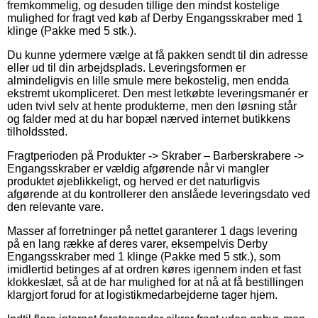
fremkommelig, og desuden tillige den mindst kostelige
mulighed for fragt ved køb af Derby Engangsskraber med 1
klinge (Pakke med 5 stk.).
Du kunne ydermere vælge at få pakken sendt til din adresse
eller ud til din arbejdsplads. Leveringsformen er
almindeligvis en lille smule mere bekostelig, men endda
ekstremt ukompliceret. Den mest letkøbte leveringsmanér er
uden tvivl selv at hente produkterne, men den løsning står
og falder med at du har bopæl nærved internet butikkens
tilholdssted.
Fragtperioden på Produkter -> Skraber – Barberskrabere ->
Engangsskraber er vældig afgørende når vi mangler
produktet øjeblikkeligt, og herved er det naturligvis
afgørende at du kontrollerer den anslåede leveringsdato ved
den relevante vare.
Masser af forretninger på nettet garanterer 1 dags levering
på en lang række af deres varer, eksempelvis Derby
Engangsskraber med 1 klinge (Pakke med 5 stk.), som
imidlertid betinges af at ordren køres igennem inden et fast
klokkeslæt, så at de har mulighed for at nå at få bestillingen
klargjort forud for at logistikmedarbejderne tager hjem.