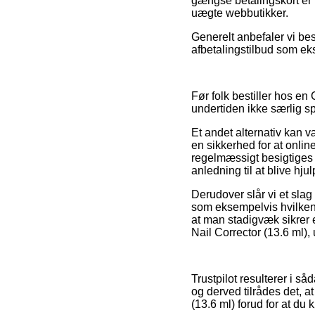
gængse betalingskort er 
uægte webbutikker.
Generelt anbefaler vi be
afbetalingstilbud som eks
Før folk bestiller hos en
undertiden ikke særlig 
Et andet alternativ kan
en sikkerhed for at onlin
regelmæssigt besigtiges 
anledning til at blive hju
Derudover slår vi et slag
som eksempelvis hvilken
at man stadigvæk sikrer 
Nail Corrector (13.6 ml),
Trustpilot resulterer i 
og derved tilrådes det, a
(13.6 ml) forud for at du 