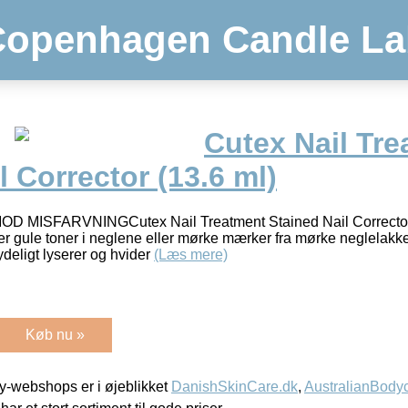
Copenhagen Candle La
Cutex Nail Tr
l Corrector (13.6 ml)
ISFARVNINGCutex Nail Treatment Stained Nail Corrector er
er gule toner i neglene eller mørke mærker fra mørke neglelak
ydeligt lyserer og hvider
(Læs mere)
Køb nu »
-webshops er i øjeblikket
DanishSkinCare.dk
,
AustralianBody