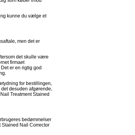
r dig som køber imod
ning kunne du vælge et
.
saftale, men det er
tersom det skulle være
rnet firmaet
Det er en rigtig god
ng.
etydning for bestillingen,
r det desuden afgørende,
 Nail Treatment Stained
 forbrugeres bedømmelser
t Stained Nail Corrector