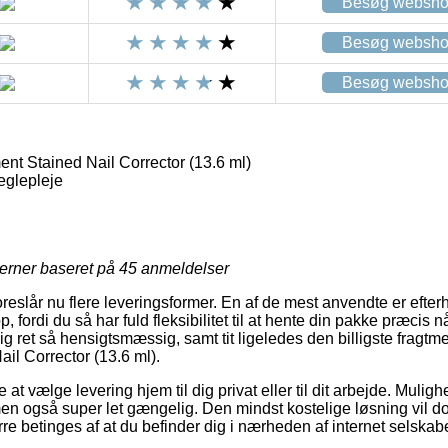
Besøg websh
Besøg websh
Besøg websh
nt Stained Nail Corrector (13.6 ml)
eglepleje
jerner baseret på
45
anmeldelser
foreslår nu flere leveringsformer. En af de mest anvendte er efter
fordi du så har fuld fleksibilitet til at hente din pakke præcis n
g ret så hensigtsmæssig, samt tit ligeledes den billigste fragt
il Corrector (13.6 ml).
at vælge levering hjem til dig privat eller til dit arbejde. Mulig
n også super let gængelig. Den mindst kostelige løsning vil do
e betinges af at du befinder dig i nærheden af internet selskab