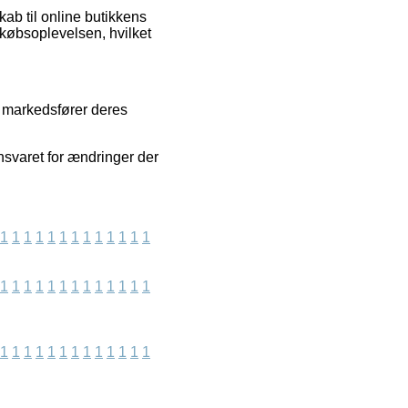
b til online butikkens
købsoplevelsen, hvilket
i markedsfører deres
nsvaret for ændringer der
1
1
1
1
1
1
1
1
1
1
1
1
1
1
1
1
1
1
1
1
1
1
1
1
1
1
1
1
1
1
1
1
1
1
1
1
1
1
1