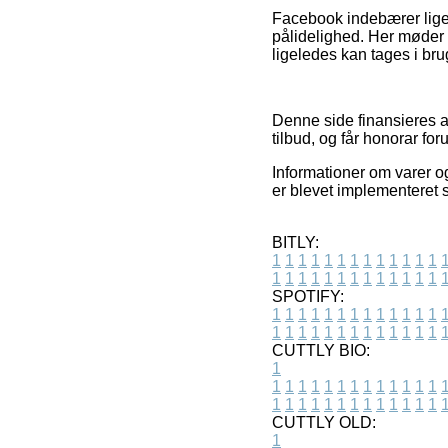
Facebook indebærer lige
pålidelighed. Her møder 
ligeledes kan tages i bru
Denne side finansieres a
tilbud, og får honorar for
Informationer om varer o
er blevet implementeret s
BITLY:
1
1
1
1
1
1
1
1
1
1
1
1
1
1
1
1
1
1
1
1
1
1
1
1
1
1
SPOTIFY:
1
1
1
1
1
1
1
1
1
1
1
1
1
1
1
1
1
1
1
1
1
1
1
1
1
1
CUTTLY BIO:
1
1
1
1
1
1
1
1
1
1
1
1
1
1
1
1
1
1
1
1
1
1
1
1
1
1
1
CUTTLY OLD:
1