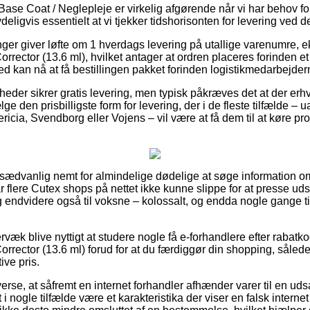
Base Coat / Neglepleje er virkelig afgørende når vi har behov f
 tydeligvis essentielt at vi tjekker tidshorisonten for levering ved 
nger giver løfte om 1 hverdags levering på utallige varenumre, 
rrector (13.6 ml), hvilket antager at ordren placeres forinden et 
 kan nå at få bestillingen pakket forinden logistikmedarbejderne
der sikrer gratis levering, men typisk påkræves det at der erhve
ge den prisbilligste form for levering, der i de fleste tilfælde 
ricia, Svendborg eller Vojens – vil være at få dem til at køre pro
 usædvanlig nemt for almindelige dødelige at søge information om
ar flere Cutex shops på nettet ikke kunne slippe for at presse u
 og endvidere også til voksne – kolossalt, og endda nogle gange 
væk blive nyttigt at studere nogle få e-forhandlere efter rabatk
rrector (13.6 ml) forud for at du færdiggør din shopping, således
ive pris.
verse, at såfremt en internet forhandler afhænder varer til en uds
et i nogle tilfælde være et karakteristika der viser en falsk inter