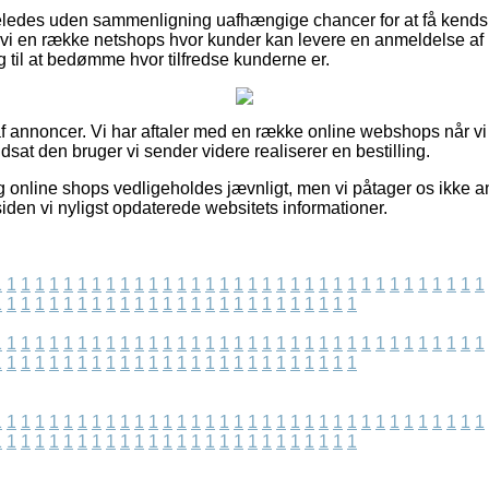
ledes uden sammenligning uafhængige chancer for at få kendska
vi en række netshops hvor kunder kan levere en anmeldelse af 
g til at bedømme hvor tilfredse kunderne er.
f annoncer. Vi har aftaler med en række online webshops når v
udsat den bruger vi sender videre realiserer en bestilling.
g online shops vedligeholdes jævnligt, men vi påtager os ikke a
iden vi nyligst opdaterede websitets informationer.
1
1
1
1
1
1
1
1
1
1
1
1
1
1
1
1
1
1
1
1
1
1
1
1
1
1
1
1
1
1
1
1
1
1
1
1
1
1
1
1
1
1
1
1
1
1
1
1
1
1
1
1
1
1
1
1
1
1
1
1
1
1
1
1
1
1
1
1
1
1
1
1
1
1
1
1
1
1
1
1
1
1
1
1
1
1
1
1
1
1
1
1
1
1
1
1
1
1
1
1
1
1
1
1
1
1
1
1
1
1
1
1
1
1
1
1
1
1
1
1
1
1
1
1
1
1
1
1
1
1
1
1
1
1
1
1
1
1
1
1
1
1
1
1
1
1
1
1
1
1
1
1
1
1
1
1
1
1
1
1
1
1
1
1
1
1
1
1
1
1
1
1
1
1
1
1
1
1
1
1
1
1
1