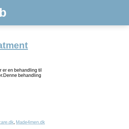
b
eatment
 en behandling til
ker.Denne behandling
care.dk
,
Made4men.dk