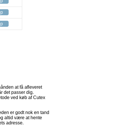
op
op
op
hånden at få afleveret
år det passer dig.
metode ved køb af Cutex
heden er godt nok en tand
g altid være at hente
ets adresse.