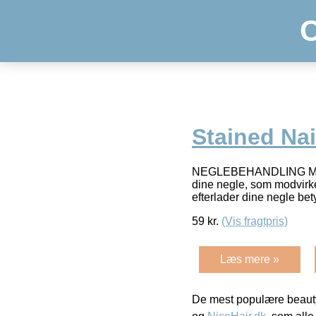
Stained Nai
NEGLEBEHANDLING MOD M
dine negle, som modvirk
efterlader dine negle bet
59
kr.
(Vis fragtpris)
Læs mere »
De mest populære beauty