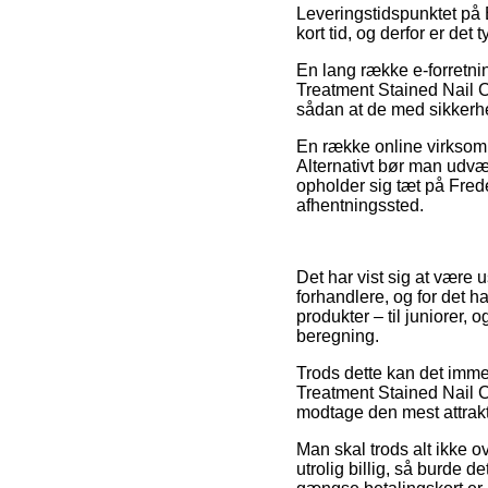
Leveringstidspunktet på 
kort tid, og derfor er det
En lang række e-forretni
Treatment Stained Nail Co
sådan at de med sikkerhed
En række online virksomhe
Alternativt bør man udvæl
opholder sig tæt på Frede
afhentningssted.
Det har vist sig at være
forhandlere, og for det h
produkter – til juniorer,
beregning.
Trods dette kan det immer
Treatment Stained Nail Co
modtage den mest attrakt
Man skal trods alt ikke o
utrolig billig, så burde d