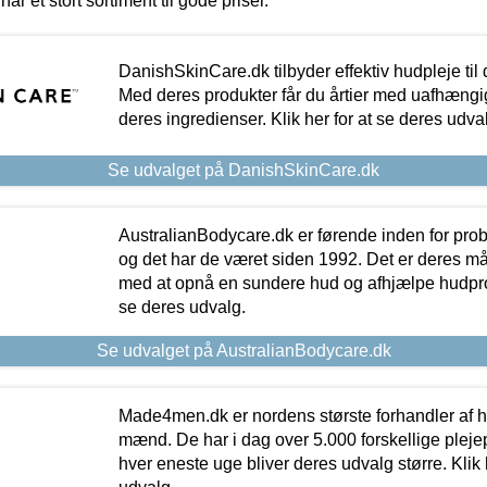
har et stort sortiment til gode priser.
DanishSkinCare.dk tilbyder effektiv hudpleje til
Med deres produkter får du årtier med uafhængi
deres ingredienser. Klik her for at se deres udva
Se udvalget på DanishSkinCare.dk
AustralianBodycare.dk er førende inden for pr
og det har de været siden 1992. Det er deres m
med at opnå en sundere hud og afhjælpe hudprob
se deres udvalg.
Se udvalget på AustralianBodycare.dk
Made4men.dk er nordens største forhandler af hu
mænd. De har i dag over 5.000 forskellige pleje
hver eneste uge bliver deres udvalg større. Klik 