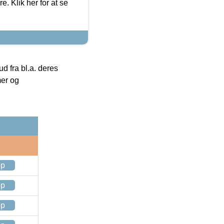
. Klik her for at se
 fra bl.a. deres
mer og
op
op
op