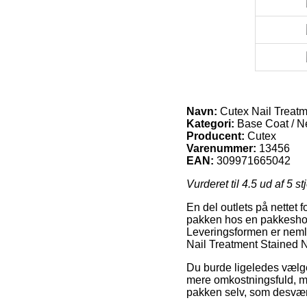
Navn:
Cutex Nail Treatme
Kategori:
Base Coat / N
Producent:
Cutex
Varenummer:
13456
EAN:
309971665042
Vurderet til
4.5
ud af 5 st
En del outlets på nettet 
pakken hos en pakkeshop, 
Leveringsformen er nemli
Nail Treatment Stained Na
Du burde ligeledes vælge 
mere omkostningsfuld, me
pakken selv, som desværr