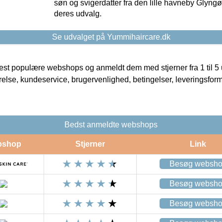
søn og svigerdatter fra den lille havneby Glyngøre
deres udvalg.
Se udvalget på Yummihaircare.dk
t populære webshops og anmeldt dem med stjerner fra 1 til 5 ud
rrelse, kundeservice, brugervenlighed, betingelser, leveringsfor
Bedst anmeldte webshops
bshop
Stjerner
Link
Besøg websh
Besøg websh
Besøg websh