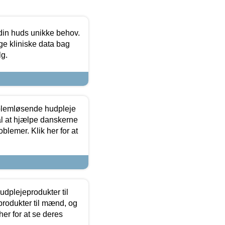
 din huds unikke behov.
ge kliniske data bag
lg.
oblemløsende hudpleje
ål at hjælpe danskerne
lemer. Klik her for at
dplejeprodukter til
produkter til mænd, og
her for at se deres