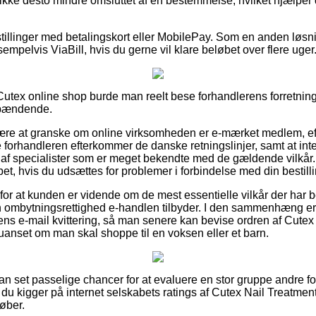
ikke desto mindre omsluttet af en bestemmelse, hvilket hjælpe
stillinger med betalingskort eller MobilePay. Som en anden løs
empelvis ViaBill, hvis du gerne vil klare beløbet over flere uger
 Cutex online shop burde man reelt bese forhandlerens forretning
spændende.
 være at granske om online virksomheden er e-mærket medlem, ef
e forhandleren efterkommer de danske retningslinjer, samt at inte
af specialister som er meget bekendte med de gældende vilkår. 
lpet, hvis du udsættes for problemer i forbindelse med din bestilli
 for at kunden er vidende om de mest essentielle vilkår der har b
 ombytningsrettighed e-handlen tilbyder. I den sammenhæng e
ens e-mail kvittering, så man senere kan bevise ordren af Cutex
 uanset om man skal shoppe til en voksen eller et barn.
sådan set passelige chancer for at evaluere en stor gruppe andre
t du kigger på internet selskabets ratings af Cutex Nail Treatmen
køber.