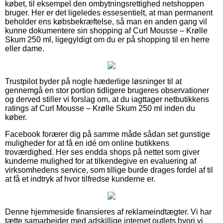
købet, til eksempel den ombytningsrettighed netshoppen
bruger. Her er det ligeledes essesentielt, at man permanent
beholder ens købsbekræftelse, så man en anden gang vil
kunne dokumentere sin shopping af Curl Mousse – Krølle
Skum 250 ml, ligegyldigt om du er på shopping til en herre
eller dame.
Trustpilot byder på nogle hæderlige løsninger til at
gennemgå en stor portion tidligere brugeres observationer
og derved stiller vi forslag om, at du iagttager netbutikkens
ratings af Curl Mousse – Krølle Skum 250 ml inden du
køber.
Facebook forærer dig på samme måde sådan set gunstige
muligheder for at få en idé om online butikkens
troværdighed. Her ses endda shops på nettet som giver
kunderne mulighed for at tilkendegive en evaluering af
virksomhedens service, som tillige burde drages fordel af til
at få et indtryk af hvor tilfredse kunderne er.
Denne hjemmeside finansieres af reklameindtægter. Vi har
tætte samarbejder med adskillige internet outlets hvori vi