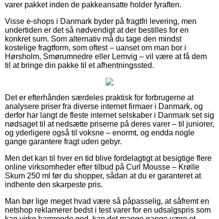
varer pakket inden de pakkeansatte holder fyraften.
Visse e-shops i Danmark byder på fragtfri levering, men
undertiden er det så nødvendigt at der bestilles for en
konkret sum. Som alternativ må du tage den mindst
kostelige fragtform, som oftest – uanset om man bor i
Hørsholm, Smørumnedre eller Lemvig – vil være at få dem
til at bringe din pakke til et afhentningssted.
Det er efterhånden særdeles praktisk for forbrugerne at
analysere priser fra diverse internet firmaer i Danmark, og
derfor har langt de fleste internet selskaber i Danmark set sig
nødsaget til at nedsætte priserne på deres varer – til juniorer,
og yderligere også til voksne – enormt, og endda nogle
gange garantere fragt uden gebyr.
Men det kan til hver en tid blive fordelagtigt at besigtige flere
online virksomheder efter tilbud på Curl Mousse – Krølle
Skum 250 ml før du shopper, sådan at du er garanteret at
indhente den skarpeste pris.
Man bør lige meget hvad være så påpasselig, at såfremt en
netshop reklamerer bedst i test varer for en udsalgspris som
kan virke hamrende god, kan det mange gange være et