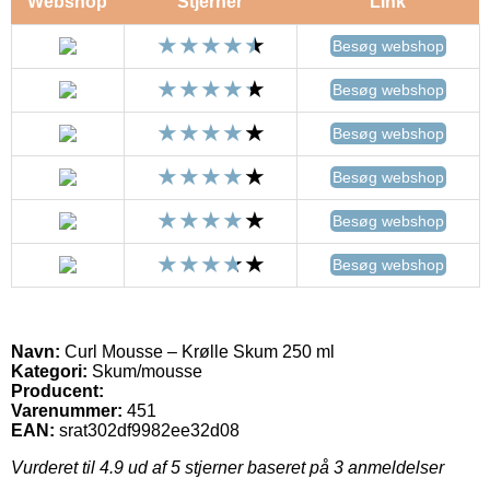
Webshop
Stjerner
Link
Besøg webshop
Besøg webshop
Besøg webshop
Besøg webshop
Besøg webshop
Besøg webshop
Navn:
Curl Mousse – Krølle Skum 250 ml
Kategori:
Skum/mousse
Producent:
Varenummer:
451
EAN:
srat302df9982ee32d08
Vurderet til
4.9
ud af 5 stjerner baseret på
3
anmeldelser