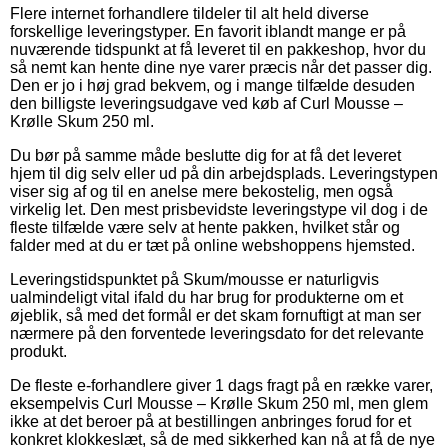
Flere internet forhandlere tildeler til alt held diverse
forskellige leveringstyper. En favorit iblandt mange er på
nuværende tidspunkt at få leveret til en pakkeshop, hvor du
så nemt kan hente dine nye varer præcis når det passer dig.
Den er jo i høj grad bekvem, og i mange tilfælde desuden
den billigste leveringsudgave ved køb af Curl Mousse –
Krølle Skum 250 ml.
Du bør på samme måde beslutte dig for at få det leveret
hjem til dig selv eller ud på din arbejdsplads. Leveringstypen
viser sig af og til en anelse mere bekostelig, men også
virkelig let. Den mest prisbevidste leveringstype vil dog i de
fleste tilfælde være selv at hente pakken, hvilket står og
falder med at du er tæt på online webshoppens hjemsted.
Leveringstidspunktet på Skum/mousse er naturligvis
ualmindeligt vital ifald du har brug for produkterne om et
øjeblik, så med det formål er det skam fornuftigt at man ser
nærmere på den forventede leveringsdato for det relevante
produkt.
De fleste e-forhandlere giver 1 dags fragt på en række varer,
eksempelvis Curl Mousse – Krølle Skum 250 ml, men glem
ikke at det beroer på at bestillingen anbringes forud for et
konkret klokkeslæt, så de med sikkerhed kan nå at få de nye