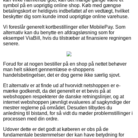
symbol på en uoprigtig online shop. Køb med gængse
betalingskort er heldigvis indbefattet af en vedtægt, hvilket
beskytter dig som kunde imod uoprigtige online varehuse.
Vi foreslår generelt kortbestillinger eller MobilePay. Som
alternativ kan du benytte en afdragsløsning som for
eksempel ViaBill, hvis du tilstræber at finansiere regningen
senere.
Forud for at nogen bestiller på en shop på nettet behøver
man helt sikkert gennemlæse e-shoppens
handelsbetingelser, det er dog gerne ikke særlig sjovt.
Et alternativ er at finde ud af hvorvidt netshoppen er e-
mærke godkendt, da det generelt er et bevis på at
webshoppen respekterer de danske retningslinjer, og at
internet webshoppen jævnligt evalueres af sagkyndige der
mestrer reglerne på området. Desuden tilbydes du
anledning til bistand, for så vidt du møder problemstillinger i
processen med din ordre.
Udover dette er det godt at køberen er obs på de
fundamentale bestemmelser der kan have betydning for