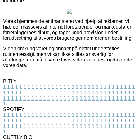
kunderne.
Vores hjemmeside er finansieret ved hjælp af reklamer. Vi
hjælper massevis af internet foretagender og markedsfører
forretningernes tilbud, og tager imod provision under
forudsætning af at vores brugere gennemfører en bestilling.
Viden omkring varer og firmaer på nettet understøttes
rutinemæssigt, men vi kan ikke stilles ansvarlig for
ændringer der måtte være lavet siden vi senest opdaterede
vores data.
BITLY:
1
1
1
1
1
1
1
1
1
1
1
1
1
1
1
1
1
1
1
1
1
1
1
1
1
1
1
1
1
1
1
1
1
1
1
1
1
1
1
1
1
1
1
1
1
1
1
1
1
1
1
1
1
1
1
1
1
1
1
1
1
1
1
1
1
1
1
1
1
1
1
1
1
1
1
1
1
1
1
1
1
1
1
1
1
1
1
1
1
1
1
1
1
1
1
1
1
1
1
1
SPOTIFY:
1
1
1
1
1
1
1
1
1
1
1
1
1
1
1
1
1
1
1
1
1
1
1
1
1
1
1
1
1
1
1
1
1
1
1
1
1
1
1
1
1
1
1
1
1
1
1
1
1
1
1
1
1
1
1
1
1
1
1
1
1
1
1
1
1
1
1
1
1
1
1
1
1
1
1
1
1
1
1
1
1
1
1
1
1
1
1
1
1
1
1
1
1
1
1
1
1
1
1
1
CUTTLY BIO: