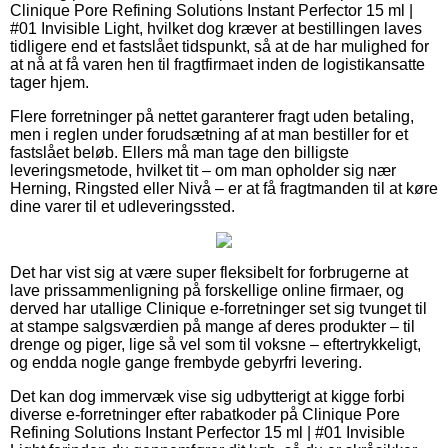
Clinique Pore Refining Solutions Instant Perfector 15 ml |
#01 Invisible Light, hvilket dog kræver at bestillingen laves
tidligere end et fastslået tidspunkt, så at de har mulighed for
at nå at få varen hen til fragtfirmaet inden de logistikansatte
tager hjem.
Flere forretninger på nettet garanterer fragt uden betaling,
men i reglen under forudsætning af at man bestiller for et
fastslået beløb. Ellers må man tage den billigste
leveringsmetode, hvilket tit – om man opholder sig nær
Herning, Ringsted eller Nivå – er at få fragtmanden til at køre
dine varer til et udleveringssted.
Det har vist sig at være super fleksibelt for forbrugerne at
lave prissammenligning på forskellige online firmaer, og
derved har utallige Clinique e-forretninger set sig tvunget til
at stampe salgsværdien på mange af deres produkter – til
drenge og piger, lige så vel som til voksne – eftertrykkeligt,
og endda nogle gange frembyde gebyrfri levering.
Det kan dog immervæk vise sig udbytterigt at kigge forbi
diverse e-forretninger efter rabatkoder på Clinique Pore
Refining Solutions Instant Perfector 15 ml | #01 Invisible