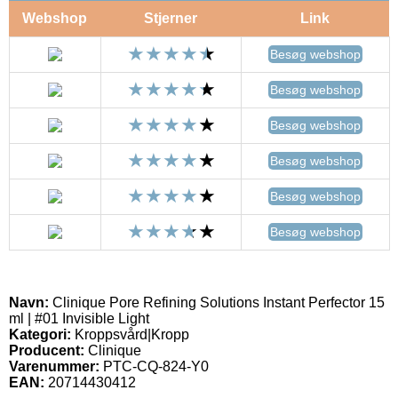
Webshop
Stjerner
Link
Besøg webshop
Besøg webshop
Besøg webshop
Besøg webshop
Besøg webshop
Besøg webshop
Navn:
Clinique Pore Refining Solutions Instant Perfector 15
ml | #01 Invisible Light
Kategori:
Kroppsvård|Kropp
Producent:
Clinique
Varenummer:
PTC-CQ-824-Y0
EAN:
20714430412