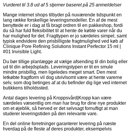
Vurderet til
3.8
ud af 5 stjerner baseret på
25
anmeldelser
Mange internet shops tilbyder på nuværende tidspunkt en
lang række forskellige leveringsmodeller. En af de mest
benyttede er i dag at få bragt ordren til en pakkeshop, fordi
du så har fuld fleksibilitet til at hente de købte varer når du
har mulighed for det. Fragttypen er jo særdeles simpel, samt
typisk endvidere den prisbilligste fragtmulighed ved køb af
Clinique Pore Refining Solutions Instant Perfector 15 ml |
#01 Invisible Light.
Du bør tillige planlægge at vælge afsending til din bolig eller
ud til din arbejdsplads. Leveringstypen er tit en smule
mindre prisbillig, men ligeledes meget smart. Den mest
letkøbte fragtform vil dog utvivlsomt være at hente varerne
selv, som dog betinges af at du befinder dig lige ved internet
butikkens tilholdssted.
Antal dages levering på Kroppsvård|Kropp kan være
særdeles væsentlig om man har brug for dine nye produkter
om et øjeblik, så herved er det selvsagt fornuftigt at man
studerer leveringstiden på den relevante vare.
En del online forretninger garanterer levering på næste
hverdag på de fleste af deres produkter, eksempelvis