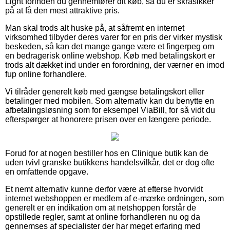
Light forinden du gennemfører dit køb, så du er skråsikker
på at få den mest attraktive pris.
Man skal trods alt huske på, at såfremt en internet
virksomhed tilbyder deres varer for en pris der virker mystisk
beskeden, så kan det mange gange være et fingerpeg om
en bedragerisk online webshop. Køb med betalingskort er
trods alt dækket ind under en forordning, der værner en imod
fup online forhandlere.
Vi tilråder generelt køb med gængse betalingskort eller
betalinger med mobilen. Som alternativ kan du benytte en
afbetalingsløsning som for eksempel ViaBill, for så vidt du
efterspørger at honorere prisen over en længere periode.
Forud for at nogen bestiller hos en Clinique butik kan de
uden tvivl granske butikkens handelsvilkår, det er dog ofte
en omfattende opgave.
Et nemt alternativ kunne derfor være at efterse hvorvidt
internet webshoppen er medlem af e-mærke ordningen, som
generelt er en indikation om at netshoppen forstår de
opstillede regler, samt at online forhandleren nu og da
gennemses af specialister der har meget erfaring med