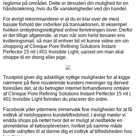
reglerne på området. Dette er desuden din mulighed for en
håndsrækning, hvis du får vanskeligheder ved din handel.
For øvrigt rekommanderer vi at du er klar over de mest
basale forhold der indvirker på transaktionen, til eksempel
hvilken ombytningsrettighed online forretningen lover. Derfor
er det tillige afgørende, at man når som helst bevarer ens
kvitteringsmail, så man til enhver tid vil kunne vidne om sin
shopping af Clinique Pore Refining Solutions Instant
Perfector 15 ml | #01 Invisible Light, uanset om man skal
shoppe til en dreng eller pige.
Trustpilot giver dig adskillige nyttige muligheder for at kigge
nærmere på flere nuværende kunders meninger og derved
foreslåes det, at du betragter internet forhandlerens omtaler
af Clinique Pore Refining Solutions Instant Perfector 15 ml |
#01 Invisible Light forinden du placerer din ordre.
Facebook yder ydermere immervæk fine muligheder for at få
indtryk af netshoppens kundetilfredshed. I øvrigt møder vi
endda shops på nettet hvor det er muligt at nedfælde en
anmeldelse af købsoplevelsen, hvilket på samme måde
burde udnyttes til at danne dig et indtryk af tilfredsheden hos