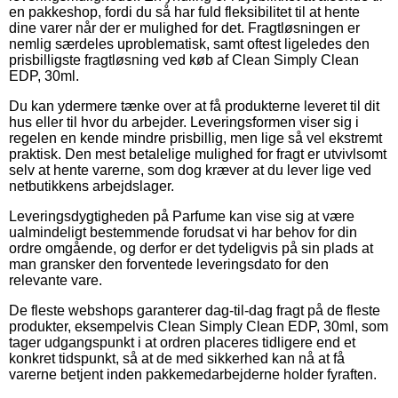
en pakkeshop, fordi du så har fuld fleksibilitet til at hente
dine varer når der er mulighed for det. Fragtløsningen er
nemlig særdeles uproblematisk, samt oftest ligeledes den
prisbilligste fragtløsning ved køb af Clean Simply Clean
EDP, 30ml.
Du kan ydermere tænke over at få produkterne leveret til dit
hus eller til hvor du arbejder. Leveringsformen viser sig i
regelen en kende mindre prisbillig, men lige så vel ekstremt
praktisk. Den mest betalelige mulighed for fragt er utvivlsomt
selv at hente varerne, som dog kræver at du lever lige ved
netbutikkens arbejdslager.
Leveringsdygtigheden på Parfume kan vise sig at være
ualmindeligt bestemmende forudsat vi har behov for din
ordre omgående, og derfor er det tydeligvis på sin plads at
man gransker den forventede leveringsdato for den
relevante vare.
De fleste webshops garanterer dag-til-dag fragt på de fleste
produkter, eksempelvis Clean Simply Clean EDP, 30ml, som
tager udgangspunkt i at ordren placeres tidligere end et
konkret tidspunkt, så at de med sikkerhed kan nå at få
varerne betjent inden pakkemedarbejderne holder fyraften.