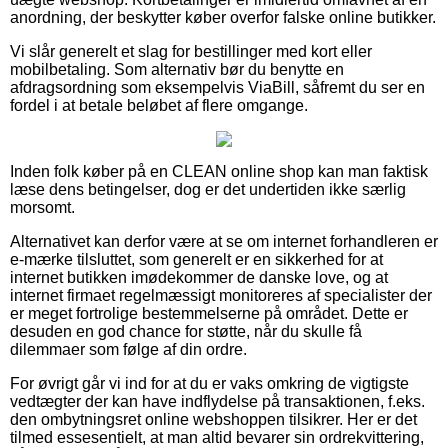
anordning, der beskytter køber overfor falske online butikker.
Vi slår generelt et slag for bestillinger med kort eller
mobilbetaling. Som alternativ bør du benytte en
afdragsordning som eksempelvis ViaBill, såfremt du ser en
fordel i at betale beløbet af flere omgange.
Inden folk køber på en CLEAN online shop kan man faktisk
læse dens betingelser, dog er det undertiden ikke særlig
morsomt.
Alternativet kan derfor være at se om internet forhandleren er
e-mærke tilsluttet, som generelt er en sikkerhed for at
internet butikken imødekommer de danske love, og at
internet firmaet regelmæssigt monitoreres af specialister der
er meget fortrolige bestemmelserne på området. Dette er
desuden en god chance for støtte, når du skulle få
dilemmaer som følge af din ordre.
For øvrigt går vi ind for at du er vaks omkring de vigtigste
vedtægter der kan have indflydelse på transaktionen, f.eks.
den ombytningsret online webshoppen tilsikrer. Her er det
tilmed essesentielt, at man altid bevarer sin ordrekvittering,