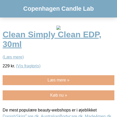
Copenhagen Candle Lab
Clean Simply Clean EDP,
30ml
(Læs mere)
229
kr.
(Vis fragtpris)
Læs mere »
Køb nu »
De mest populære beauty-webshops er i øjeblikket
DanishSkinCare.dk
,
AustralianBodycare.dk
,
Made4men.dk