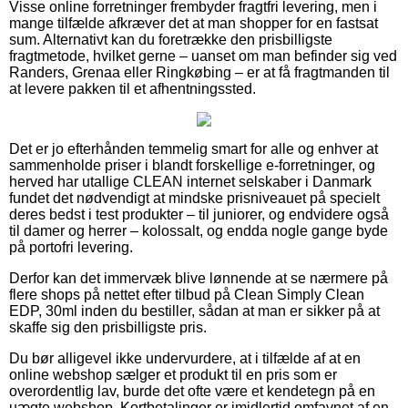
Visse online forretninger frembyder fragtfri levering, men i
mange tilfælde afkræver det at man shopper for en fastsat
sum. Alternativt kan du foretrække den prisbilligste
fragtmetode, hvilket gerne – uanset om man befinder sig ved
Randers, Grenaa eller Ringkøbing – er at få fragtmanden til
at levere pakken til et afhentningssted.
Det er jo efterhånden temmelig smart for alle og enhver at
sammenholde priser i blandt forskellige e-forretninger, og
herved har utallige CLEAN internet selskaber i Danmark
fundet det nødvendigt at mindske prisniveauet på specielt
deres bedst i test produkter – til juniorer, og endvidere også
til damer og herrer – kolossalt, og endda nogle gange byde
på portofri levering.
Derfor kan det immervæk blive lønnende at se nærmere på
flere shops på nettet efter tilbud på Clean Simply Clean
EDP, 30ml inden du bestiller, sådan at man er sikker på at
skaffe sig den prisbilligste pris.
Du bør alligevel ikke undervurdere, at i tilfælde af at en
online webshop sælger et produkt til en pris som er
overordentlig lav, burde det ofte være et kendetegn på en
uægte webshop. Kortbetalinger er imidlertid omfavnet af en