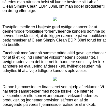
således man når som helst vil kunne bevidne sit køb af
Clean Simply Clean EDP, 30ml, om man søger produkter til
en dreng eller pige.
Trustpilot medfører i højeste grad nyttige chancer for at
gennemrode forskellige forhenværende kunders domme og
herved foreslåes det, at du kigger nærmere på webbutikkens
bedømmelser af Clean Simply Clean EDP, 30ml forud for at
du bestiller.
Facebook medfører på samme måde altid gavnlige chancer
for at få et kig ind i internet virksomhedens popularitet. I
øvrigt møder vi en del internet forhandlere som tilbyder folk
at notere en evaluering af deres køb, hvilket desuden må
udnyttes til at afveje tidligere kunders oplevelser.
Denne hjemmeside er finansieret ved hjælp af reklamer. Vi
har tætte samarbejder med nogle forskellige internet
virksomheder eftersom vi annoncerer virksomhedernes
produkter, og indhenter provision såfremt en af de
besøgende på vores hjemmeside realiserer et indkøb.