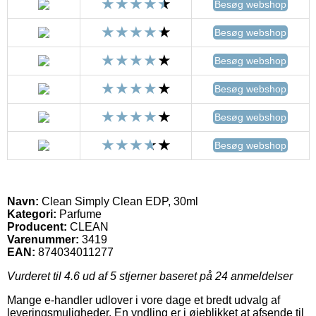
Besøg webshop
Besøg webshop
Besøg webshop
Besøg webshop
Besøg webshop
Besøg webshop
Navn:
Clean Simply Clean EDP, 30ml
Kategori:
Parfume
Producent:
CLEAN
Varenummer:
3419
EAN:
874034011277
Vurderet til
4.6
ud af 5 stjerner baseret på
24
anmeldelser
Mange e-handler udlover i vore dage et bredt udvalg af
leveringsmuligheder. En yndling er i øjeblikket at afsende til