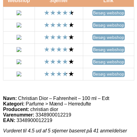
Webshop
Stjerner
Link
Besøg webshop
Besøg webshop
Besøg webshop
Besøg webshop
Besøg webshop
Besøg webshop
Navn:
Christian Dior – Fahrenheit – 100 ml – Edt
Kategori:
Parfume > Mænd – Herredufte
Producent:
christian dior
Varenummer:
3348900012219
EAN:
3348900012219
Vurderet til
4.5
ud af 5 stjerner baseret på
41
anmeldelser