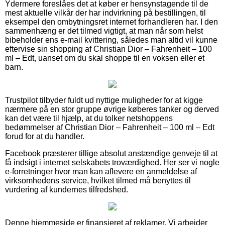
Ydermere foreslåes det at køber er hensynstagende til de
mest aktuelle vilkår der har indvirkning på bestillingen, til
eksempel den ombytningsret internet forhandleren har. I den
sammenhæng er det tilmed vigtigt, at man når som helst
bibeholder ens e-mail kvittering, således man altid vil kunne
eftervise sin shopping af Christian Dior – Fahrenheit – 100
ml – Edt, uanset om du skal shoppe til en voksen eller et
barn.
Trustpilot tilbyder fuldt ud nyttige muligheder for at kigge
nærmere på en stor gruppe øvrige køberes tanker og derved
kan det være til hjælp, at du tolker netshoppens
bedømmelser af Christian Dior – Fahrenheit – 100 ml – Edt
forud for at du handler.
Facebook præsterer tillige absolut anstændige genveje til at
få indsigt i internet selskabets troværdighed. Her ser vi nogle
e-forretninger hvor man kan aflevere en anmeldelse af
virksomhedens service, hvilket tilmed må benyttes til
vurdering af kundernes tilfredshed.
Denne hjemmeside er finansieret af reklamer. Vi arbejder