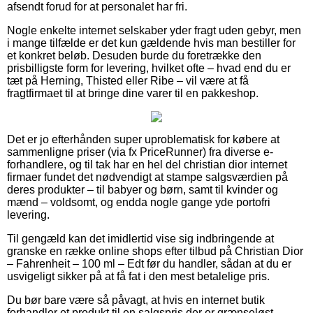
afsendt forud for at personalet har fri.
Nogle enkelte internet selskaber yder fragt uden gebyr, men
i mange tilfælde er det kun gældende hvis man bestiller for
et konkret beløb. Desuden burde du foretrække den
prisbilligste form for levering, hvilket ofte – hvad end du er
tæt på Herning, Thisted eller Ribe – vil være at få
fragtfirmaet til at bringe dine varer til en pakkeshop.
Det er jo efterhånden super uproblematisk for købere at
sammenligne priser (via fx PriceRunner) fra diverse e-
forhandlere, og til tak har en hel del christian dior internet
firmaer fundet det nødvendigt at stampe salgsværdien på
deres produkter – til babyer og børn, samt til kvinder og
mænd – voldsomt, og endda nogle gange yde portofri
levering.
Til gengæld kan det imidlertid vise sig indbringende at
granske en række online shops efter tilbud på Christian Dior
– Fahrenheit – 100 ml – Edt før du handler, sådan at du er
usvigeligt sikker på at få fat i den mest betalelige pris.
Du bør bare være så påvagt, at hvis en internet butik
forhandler et produkt til en salgspris der er grænseløst