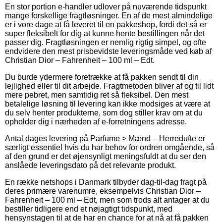
En stor portion e-handler udlover på nuværende tidspunkt
mange forskellige fragtløsninger. En af de mest almindelige
er i vore dage at få leveret til en pakkeshop, fordi det så er
super fleksibelt for dig at kunne hente bestillingen når det
passer dig. Fragtløsningen er nemlig rigtig simpel, og ofte
endvidere den mest prisbevidste leveringsmåde ved køb af
Christian Dior – Fahrenheit – 100 ml – Edt.
Du burde ydermere foretrække at få pakken sendt til din
lejlighed eller til dit arbejde. Fragtmetoden bliver af og til lidt
mere pebret, men samtidig ret så fleksibel. Den mest
betalelige løsning til levering kan ikke modsiges at være at
du selv henter produkterne, som dog stiller krav om at du
opholder dig i nærheden af e-forretningens adresse.
Antal dages levering på Parfume > Mænd – Herredufte er
særligt essentiel hvis du har behov for ordren omgående, så
af den grund er det øjensynligt meningsfuldt at du ser den
anslåede leveringsdato på det relevante produkt.
En række netshops i Danmark tilbyder dag-til-dag fragt på
deres primære varenumre, eksempelvis Christian Dior –
Fahrenheit – 100 ml – Edt, men som trods alt antager at du
bestiller tidligere end et nøjagtigt tidspunkt, med
hensynstagen til at de har en chance for at nå at få pakken