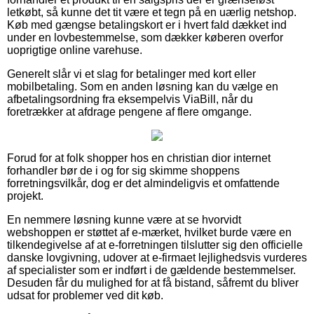
letkøbt, så kunne det tit være et tegn på en uærlig netshop.
Køb med gængse betalingskort er i hvert fald dækket ind
under en lovbestemmelse, som dækker køberen overfor
uoprigtige online varehuse.
Generelt slår vi et slag for betalinger med kort eller
mobilbetaling. Som en anden løsning kan du vælge en
afbetalingsordning fra eksempelvis ViaBill, når du
foretrækker at afdrage pengene af flere omgange.
Forud for at folk shopper hos en christian dior internet
forhandler bør de i og for sig skimme shoppens
forretningsvilkår, dog er det almindeligvis et omfattende
projekt.
En nemmere løsning kunne være at se hvorvidt
webshoppen er støttet af e-mærket, hvilket burde være en
tilkendegivelse af at e-forretningen tilslutter sig den officielle
danske lovgivning, udover at e-firmaet lejlighedsvis vurderes
af specialister som er indført i de gældende bestemmelser.
Desuden får du mulighed for at få bistand, såfremt du bliver
udsat for problemer ved dit køb.