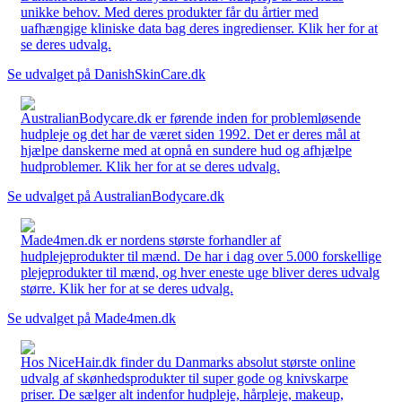
unikke behov. Med deres produkter får du årtier med
uafhængige kliniske data bag deres ingredienser. Klik her for at
se deres udvalg.
Se udvalget på DanishSkinCare.dk
AustralianBodycare.dk er førende inden for problemløsende
hudpleje og det har de været siden 1992. Det er deres mål at
hjælpe danskerne med at opnå en sundere hud og afhjælpe
hudproblemer. Klik her for at se deres udvalg.
Se udvalget på AustralianBodycare.dk
Made4men.dk er nordens største forhandler af
hudplejeprodukter til mænd. De har i dag over 5.000 forskellige
plejeprodukter til mænd, og hver eneste uge bliver deres udvalg
større. Klik her for at se deres udvalg.
Se udvalget på Made4men.dk
Hos NiceHair.dk finder du Danmarks absolut største online
udvalg af skønhedsprodukter til super gode og knivskarpe
priser. De sælger alt indenfor hudpleje, hårpleje, makeup,