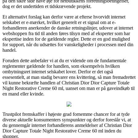
på den sikre side have øje for netbutikkens forretningsbetingelser,
dog er det undertiden et tidskrævende projekt.
Et alternativt forslag kan derfor være at efterse hvorvidt internet
selskabet er e-mærket, hvilket generelt er et signal om at e-
forhandleren anerkender de danske retningslinjer, udover at internet
webshoppen fra tid til anden føres tilsyn med af eksperter som har
ekspertise inden for de gældende regler. Dette er en god mulighed
for support, når du udsættes for vanskeligheder i processen med din
handel.
Foruden dette anbefaler vi at du er vidende om de fundamentale
reglementer gældende for handlen, som eksempelvis hvilken
ombytningsret internet selskabet lover. Derfor er det også
essesentielt, at man stadig bevarer ens kvittering, så man fremadrettet
vil kunne bekræfte handlen af Christian Dior Dior Capture Totale
Night Restorative Creme 60 ml, uanset om man er på gaveindkøb til
en mand eller kvinde.
Trustpilot fremskaffer i højeste grad fornemme chancer for at tyde
diverse aktuelle konsumenters synspunkter og derfor foreslår vi, at
du gennemgår internet forhandlerens anmeldelser af Christian Dior
Dior Capture Totale Night Restorative Creme 60 ml inden du
shopper.