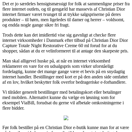
Det er jo særdeles hensigtsmæssigt for folk at sammenligne priser fra
flere internet outlets, og til gengæld har massevis af Christian Dior
internet firmaer været tvunget til at trykke salgspriserne på deres
produkter – til børn, men ligeledes til damer og herrer – voldsomt,
og endda nogle gange sikre fri fragt.
Trods dette kan det imidlertid vise sig gavnligt at checke flere
internet virksomheder i Danmark efter tilbud på Christian Dior Dior
Capture Totale Night Restorative Creme 60 ml forud for at du
shopper, sådan at du er velinformeret til at antage den skarpeste pris.
Man skal alligevel huske på, at når en internet virksomhed
reklamerer en vare for en udsalgspris som virker uforståeligt
fordelagtig, kunne det mange gange være et bevis på en snydagtig
internet handler. Bestillinger med kort er på den anden side omfattet
af en lov, hvilket beskytter folk overfor bedrageriske e-forhandlere.
Vi tilråder generelt bestillinger med betalingskort eller betalinger
med mobilen. Alternativt kunne du vælge en løsning som for
eksempel ViaBill, forudsat du gerne vil afbetale omkostningerne i
flere bidder.
Før folk bestiller på en Christian Dior e-butik kunne man for at være