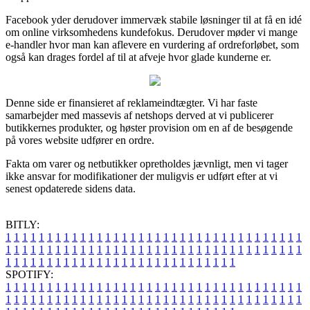
Facebook yder derudover immervæk stabile løsninger til at få en idé
om online virksomhedens kundefokus. Derudover møder vi mange
e-handler hvor man kan aflevere en vurdering af ordreforløbet, som
også kan drages fordel af til at afveje hvor glade kunderne er.
Denne side er finansieret af reklameindtægter. Vi har faste
samarbejder med massevis af netshops derved at vi publicerer
butikkernes produkter, og høster provision om en af de besøgende
på vores website udfører en ordre.
Fakta om varer og netbutikker opretholdes jævnligt, men vi tager
ikke ansvar for modifikationer der muligvis er udført efter at vi
senest opdaterede sidens data.
BITLY:
1
1
1
1
1
1
1
1
1
1
1
1
1
1
1
1
1
1
1
1
1
1
1
1
1
1
1
1
1
1
1
1
1
1
1
1
1
1
1
1
1
1
1
1
1
1
1
1
1
1
1
1
1
1
1
1
1
1
1
1
1
1
1
1
1
1
1
1
1
1
1
1
1
1
1
1
1
1
1
1
1
1
1
1
1
1
1
1
1
1
1
1
1
1
1
1
1
1
1
1
SPOTIFY:
1
1
1
1
1
1
1
1
1
1
1
1
1
1
1
1
1
1
1
1
1
1
1
1
1
1
1
1
1
1
1
1
1
1
1
1
1
1
1
1
1
1
1
1
1
1
1
1
1
1
1
1
1
1
1
1
1
1
1
1
1
1
1
1
1
1
1
1
1
1
1
1