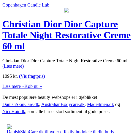
Copenhagen Candle Lab
Christian Dior Dior Capture
Totale Night Restorative Creme
60 ml
Christian Dior Dior Capture Totale Night Restorative Creme 60 ml
(Læs mere)
1095
kr.
(Vis fragtpris)
Læs mere »
Køb nu »
De mest populære beauty-webshops er i øjeblikket
DanishSkinCare.dk
,
AustralianBodycare.dk
,
Made4men.dk
og
NiceHair.dk
, som alle har et stort sortiment til gode priser.
DanishSkinCare.dk tilbyder effektiv hudpleje til din huds