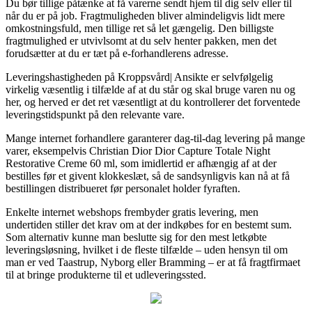
Du bør tillige påtænke at få varerne sendt hjem til dig selv eller til
når du er på job. Fragtmuligheden bliver almindeligvis lidt mere
omkostningsfuld, men tillige ret så let gængelig. Den billigste
fragtmulighed er utvivlsomt at du selv henter pakken, men det
forudsætter at du er tæt på e-forhandlerens adresse.
Leveringshastigheden på Kroppsvård| Ansikte er selvfølgelig
virkelig væsentlig i tilfælde af at du står og skal bruge varen nu og
her, og herved er det ret væsentligt at du kontrollerer det forventede
leveringstidspunkt på den relevante vare.
Mange internet forhandlere garanterer dag-til-dag levering på mange
varer, eksempelvis Christian Dior Dior Capture Totale Night
Restorative Creme 60 ml, som imidlertid er afhængig af at der
bestilles før et givent klokkeslæt, så de sandsynligvis kan nå at få
bestillingen distribueret før personalet holder fyraften.
Enkelte internet webshops frembyder gratis levering, men
undertiden stiller det krav om at der indkøbes for en bestemt sum.
Som alternativ kunne man beslutte sig for den mest letkøbte
leveringsløsning, hvilket i de fleste tilfælde – uden hensyn til om
man er ved Taastrup, Nyborg eller Bramming – er at få fragtfirmaet
til at bringe produkterne til et udleveringssted.