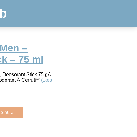
b
 Men –
k – 75 ml
, Deosorant Stick 75 gÂ
orant Â Cerruti**
(Læs
b nu »