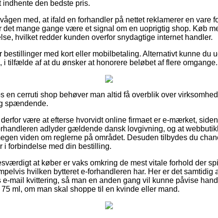
at indhente den bedste pris.
vågen med, at ifald en forhandler på nettet reklamerer en vare f
, er det mange gange være et signal om en uoprigtig shop. Køb m
lse, hvilket redder kunden overfor snydagtige internet handler.
or bestillinger med kort eller mobilbetaling. Alternativt kunne du 
 i tilfælde af at du ønsker at honorere beløbet af flere omgange.
hos en cerruti shop behøver man altid få overblik over virksomhe
lig spændende.
rfor være at efterse hvorvidt online firmaet er e-mærket, siden
 forhandleren adlyder gældende dansk lovgivning, og at webbutikk
egen viden om reglerne på området. Desuden tilbydes du chance 
i forbindelse med din bestilling.
sværdigt at køber er vaks omkring de mest vitale forhold der spi
pelvis hvilken bytteret e-forhandleren har. Her er det samtidig
 e-mail kvittering, så man en anden gang vil kunne påvise hand
75 ml, om man skal shoppe til en kvinde eller mand.