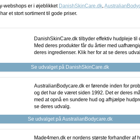
-webshops er i øjeblikket
DanishSkinCare.dk
,
AustralianBody
har et stort sortiment til gode priser.
DanishSkinCare.dk tilbyder effektiv hudpleje til
Med deres produkter får du årtier med uafhængi
deres ingredienser. Klik her for at se deres udva
Se udvalget på DanishSkinCare.dk
AustralianBodycare.dk er førende inden for pr
og det har de været siden 1992. Det er deres m
med at opnå en sundere hud og afhjælpe hudprob
se deres udvalg.
Se udvalget på AustralianBodycare.dk
Made4men.dk er nordens største forhandler af hu