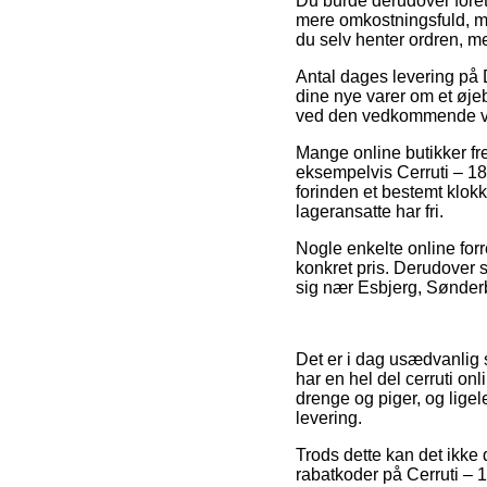
Du burde derudover foretræ
mere omkostningsfuld, men
du selv henter ordren, me
Antal dages levering på D
dine nye varer om et øjeb
ved den vedkommende v
Mange online butikker f
eksempelvis Cerruti – 18
forinden et bestemt klokk
lageransatte har fri.
Nogle enkelte online forr
konkret pris. Derudover 
sig nær Esbjerg, Sønderbo
Det er i dag usædvanlig s
har en hel del cerruti on
drenge og piger, og lige
levering.
Trods dette kan det ikke 
rabatkoder på Cerruti – 