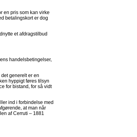
or en pris som kan virke
ed betalingskort er dog
udnytte et afdragstilbud
dens handelsbetingelser,
 det generelt er en
en hyppigt føres tilsyn
for bistand, for så vidt
ller ind i forbindelse med
 afgørende, at man når
len af Cerruti – 1881