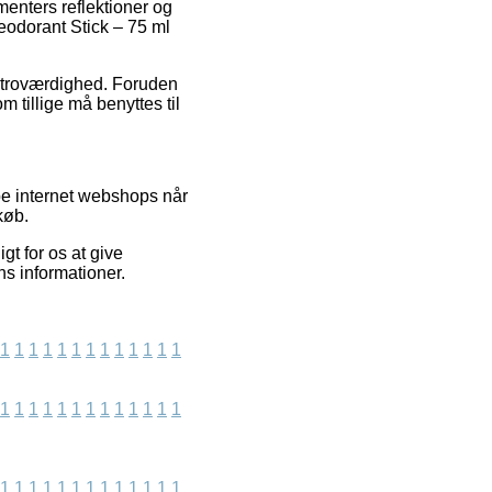
menters reflektioner og
Deodorant Stick – 75 ml
s troværdighed. Foruden
 tillige må benyttes til
pe internet webshops når
køb.
gt for os at give
ns informationer.
1
1
1
1
1
1
1
1
1
1
1
1
1
1
1
1
1
1
1
1
1
1
1
1
1
1
1
1
1
1
1
1
1
1
1
1
1
1
1