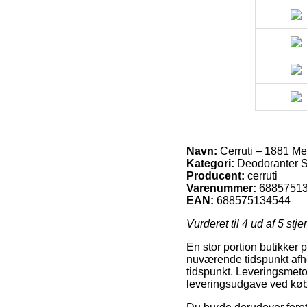
Navn:
Cerruti – 1881 Me
Kategori:
Deodoranter S
Producent:
cerruti
Varenummer:
6885751
EAN:
688575134544
Vurderet til
4
ud af 5 stje
En stor portion butikker 
nuværende tidspunkt afhe
tidspunkt. Leveringsmetod
leveringsudgave ved køb 