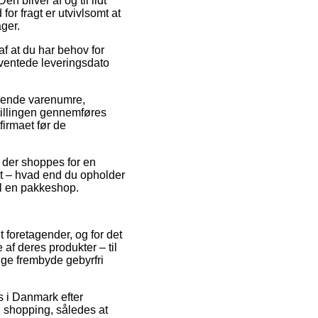
n bliver af og til lidt
or fragt er utvivlsomt at
ager.
af at du har behov for
rventede leveringsdato
lgende varenumre,
tillingen gennemføres
firmaet før de
t der shoppes for en
st – hvad end du opholder
til en pakkeshop.
t foretagender, og for det
af deres produkter – til
nge frembyde gebyrfri
s i Danmark efter
n shopping, således at