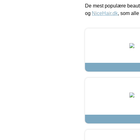
De mest populære beauty
og
NiceHair.dk
, som alle 