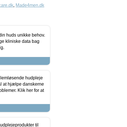
care.dk
,
Made4men.dk
 din huds unikke behov.
ge kliniske data bag
lg.
oblemløsende hudpleje
ål at hjælpe danskerne
lemer. Klik her for at
dplejeprodukter til