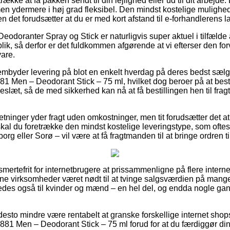
kke at få pakken sendt til din lejlighed eller ud til dit arbejde. De
 ydermere i høj grad fleksibel. Den mindst kostelige mulighed f
n det forudsætter at du er med kort afstand til e-forhandlerens l
eodoranter Spray og Stick er naturligvis super aktuel i tilfælde 
lik, så derfor er det fuldkommen afgørende at vi efterser den fo
are.
rembyder levering på blot en enkelt hverdag på deres bedst sæ
81 Men – Deodorant Stick – 75 ml, hvilket dog beroer på at bes
eslæt, så de med sikkerhed kan nå at få bestillingen hen til fragt
etninger yder fragt uden omkostninger, men tit forudsætter det a
skal du foretrække den mindst kostelige leveringstype, som ofte
rg eller Sorø – vil være at få fragtmanden til at bringe ordren 
mertefrit for internetbrugere at prissammenligne på flere interne
line virksomheder været nødt til at tvinge salgsværdien på mange 
ledes også til kvinder og mænd – en hel del, og endda nogle ga
desto mindre være rentabelt at granske forskellige internet shop
1881 Men – Deodorant Stick – 75 ml forud for at du færdiggør di