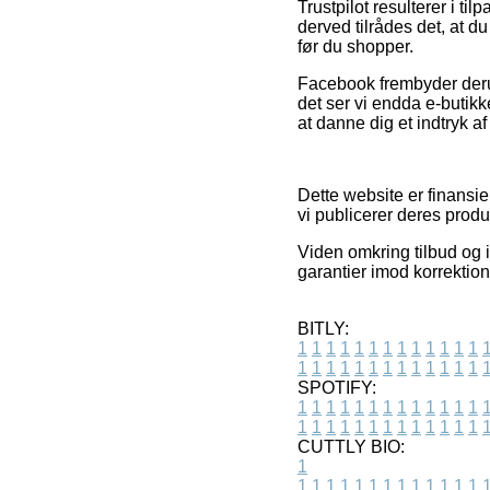
Trustpilot resulterer i t
derved tilrådes det, at d
før du shopper.
Facebook frembyder derud
det ser vi endda e-butikk
at danne dig et indtryk a
Dette website er finansi
vi publicerer deres prod
Viden omkring tilbud og in
garantier imod korrektion
BITLY:
1
1
1
1
1
1
1
1
1
1
1
1
1
1
1
1
1
1
1
1
1
1
1
1
1
1
SPOTIFY:
1
1
1
1
1
1
1
1
1
1
1
1
1
1
1
1
1
1
1
1
1
1
1
1
1
1
CUTTLY BIO:
1
1
1
1
1
1
1
1
1
1
1
1
1
1