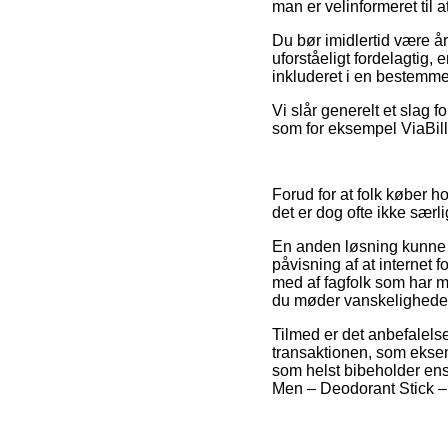
man er velinformeret til 
Du bør imidlertid være år
uforståeligt fordelagtig
inkluderet i en bestemme
Vi slår generelt et slag f
som for eksempel ViaBill,
Forud for at folk køber 
det er dog ofte ikke sær
En anden løsning kunne de
påvisning af at internet
med af fagfolk som har m
du møder vanskeligheder 
Tilmed er det anbefalelse
transaktionen, som eksem
som helst bibeholder ens
Men – Deodorant Stick – 