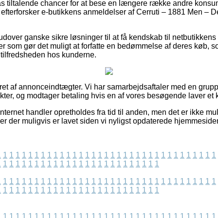
ilpas tiltalende chancer for at bese en længere række andre konsu
u efterforsker e-butikkens anmeldelser af Cerruti – 1881 Men – 
over ganske sikre løsninger til at få kendskab til netbutikken
er som gør det muligt at forfatte en bedømmelse af deres køb, som
f tilfredsheden hos kunderne.
eret af annonceindtægter. Vi har samarbejdsaftaler med en grup
ukter, og modtager betaling hvis en af vores besøgende laver et 
ternet handler opretholdes fra tid til anden, men det er ikke muli
er der muligvis er lavet siden vi nyligst opdaterede hjemmeside
1
1
1
1
1
1
1
1
1
1
1
1
1
1
1
1
1
1
1
1
1
1
1
1
1
1
1
1
1
1
1
1
1
1
1
1
1
1
1
1
1
1
1
1
1
1
1
1
1
1
1
1
1
1
1
1
1
1
1
1
1
1
1
1
1
1
1
1
1
1
1
1
1
1
1
1
1
1
1
1
1
1
1
1
1
1
1
1
1
1
1
1
1
1
1
1
1
1
1
1
1
1
1
1
1
1
1
1
1
1
1
1
1
1
1
1
1
1
1
1
1
1
1
1
1
1
1
1
1
1
1
1
1
1
1
1
1
1
1
1
1
1
1
1
1
1
1
1
1
1
1
1
1
1
1
1
1