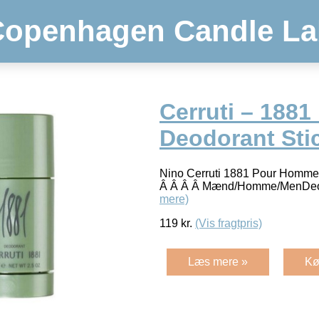
Copenhagen Candle La
Cerruti – 1881
Deodorant Stic
Nino Cerruti 1881 Pour Homme
Â Â Â Â Mænd/Homme/MenDeod
mere)
119
kr.
(Vis fragtpris)
Læs mere »
Kø