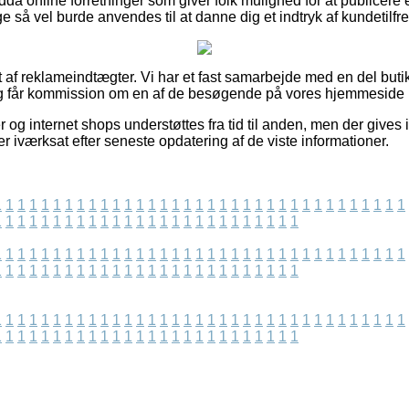
da online forretninger som giver folk mulighed for at publicer
ge så vel burde anvendes til at danne dig et indtryk af kundetilf
 af reklameindtægter. Vi har et fast samarbejde med en del butik
 og får kommission om en af de besøgende på vores hjemmeside 
og internet shops understøttes fra tid til anden, men der gives 
r iværksat efter seneste opdatering af de viste informationer.
1
1
1
1
1
1
1
1
1
1
1
1
1
1
1
1
1
1
1
1
1
1
1
1
1
1
1
1
1
1
1
1
1
1
1
1
1
1
1
1
1
1
1
1
1
1
1
1
1
1
1
1
1
1
1
1
1
1
1
1
1
1
1
1
1
1
1
1
1
1
1
1
1
1
1
1
1
1
1
1
1
1
1
1
1
1
1
1
1
1
1
1
1
1
1
1
1
1
1
1
1
1
1
1
1
1
1
1
1
1
1
1
1
1
1
1
1
1
1
1
1
1
1
1
1
1
1
1
1
1
1
1
1
1
1
1
1
1
1
1
1
1
1
1
1
1
1
1
1
1
1
1
1
1
1
1
1
1
1
1
1
1
1
1
1
1
1
1
1
1
1
1
1
1
1
1
1
1
1
1
1
1
1