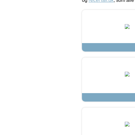
og
NiceHair.dk
, som alle 