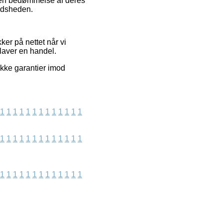
e en bedømmelse af deres
redsheden.
ker på nettet når vi
laver en handel.
ikke garantier imod
1
1
1
1
1
1
1
1
1
1
1
1
1
1
1
1
1
1
1
1
1
1
1
1
1
1
1
1
1
1
1
1
1
1
1
1
1
1
1