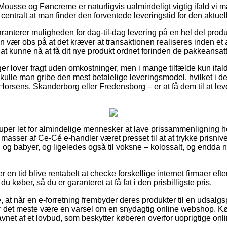
Mousse og Føncreme er naturligvis ualmindeligt vigtig ifald vi m
 centralt at man finder den forventede leveringstid for den aktuel
ranterer muligheden for dag-til-dag levering på en hel del pro
vær obs på at det kræver at transaktionen realiseres inden et a
il at kunne nå at få dit nye produkt ordnet forinden de pakkeansa
ger lover fragt uden omkostninger, men i mange tilfælde kun ifal
skulle man gribe den mest betalelige leveringsmodel, hvilket i de 
Horsens, Skanderborg eller Fredensborg – er at få dem til at leve
super let for almindelige mennesker at lave prissammenligning ho
har masser af Ce-Cé e-handler været presset til at at trykke prisni
rn og babyer, og ligeledes også til voksne – kolossalt, og endda
er en tid blive rentabelt at checke forskellige internet firmaer e
 køber, så du er garanteret at få fat i den prisbilligste pris.
 at når en e-forretning frembyder deres produkter til en udsalgs
 for det meste være en varsel om en snydagtig online webshop.
avnet af et lovbud, som beskytter køberen overfor uoprigtige onl