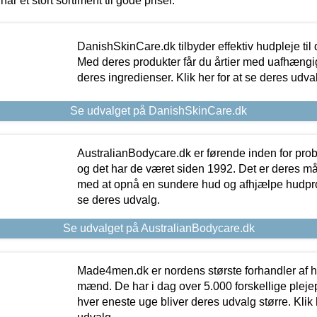
har et stort sortiment til gode priser.
DanishSkinCare.dk tilbyder effektiv hudpleje til
Med deres produkter får du årtier med uafhængi
deres ingredienser. Klik her for at se deres udva
Se udvalget på DanishSkinCare.dk
AustralianBodycare.dk er førende inden for pr
og det har de været siden 1992. Det er deres m
med at opnå en sundere hud og afhjælpe hudprob
se deres udvalg.
Se udvalget på AustralianBodycare.dk
Made4men.dk er nordens største forhandler af hu
mænd. De har i dag over 5.000 forskellige pleje
hver eneste uge bliver deres udvalg større. Klik 