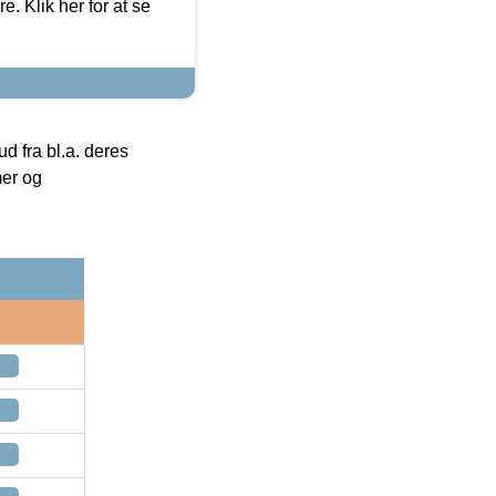
. Klik her for at se
 fra bl.a. deres
mer og