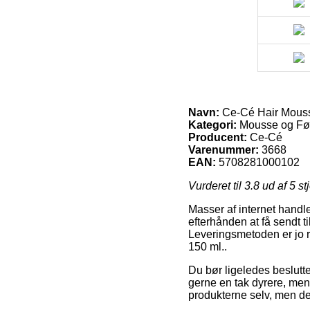
Navn:
Ce-Cé Hair Mouss
Kategori:
Mousse og Fø
Producent:
Ce-Cé
Varenummer:
3668
EAN:
5708281000102
Vurderet til
3.8
ud af 5 st
Masser af internet handle
efterhånden at få sendt t
Leveringsmetoden er jo re
150 ml..
Du bør ligeledes beslutte
gerne en tak dyrere, men 
produkterne selv, men d