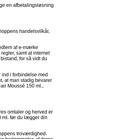
uge en afbetalingsløsning
hoppens handelsvilkår,
medlem af e-mærke
regler, samt at internet
bistand, for så vidt du
r ind i forbindelse med
nt, at man stadig bevarer
Hair Moussé 150 ml.,
eres omtaler og herved er
 ml. før du lægger din
hoppens troværdighed.