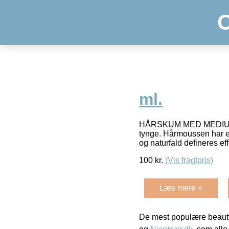
ml.
HÅRSKUM MED MEDIUM HOL
tynge. Hårmoussen har en 
og naturfald defineres eff
100
kr.
(Vis fragtpris)
Læs mere »
De mest populære beauty