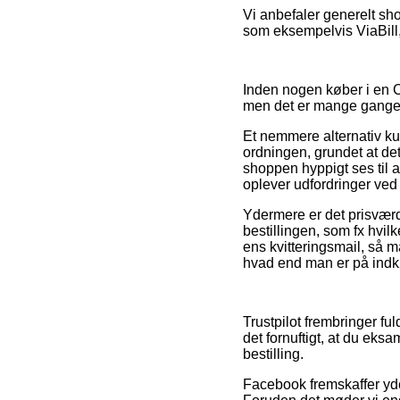
Vi anbefaler generelt sh
som eksempelvis ViaBill, 
Inden nogen køber i en 
men det er mange gange 
Et nemmere alternativ k
ordningen, grundet at det
shoppen hyppigt ses til af
oplever udfordringer ved
Ydermere er det prisværdi
bestillingen, som fx hvil
ens kvitteringsmail, så 
hvad end man er på indkø
Trustpilot frembringer fu
det fornuftigt, at du ek
bestilling.
Facebook fremskaffer yde