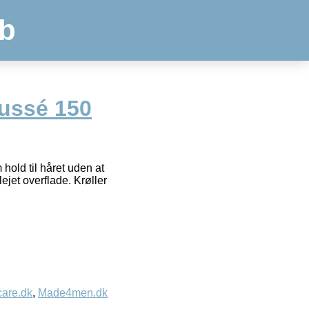
b
ussé 150
ld til håret uden at
ejet overflade. Krøller
care.dk
,
Made4men.dk