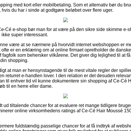
opping med kort eller mobilbetaling. Som et alternativ bør du br
hvis du har i sinde at godtgøre beløbet over flere uger.
Ce-Cé e-shop bør man for at være på den sikre side skimme e-s
ikke super interessant.
unne være at se nærmere på hvorvidt internet webshoppen er 
 ofte er en erklæring om at online firmaet opretholder de danske 
 fagfolk som behersker vilkårene. Det giver dig lejlighed til at få 
 din shopping.
gt at man er hensynstagende til de mest vitale regler der spille
ken returret e-handlen lover. I den relation er det desuden releva
man til enhver tid vil kunne dokumentere sin shopping af Ce-Cé 
b til en herre eller dame.
ldt ud tiltalende chancer for at evaluere ret mange tidligere brug
saminerer online virksomhedens ratings af Ce-Cé Hair Moussé 150
rmere fuldstændig passelige chancer for at få indtryk af webs