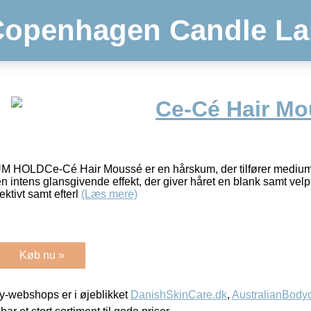
Copenhagen Candle La
Ce-Cé Hair Mo
DCe-Cé Hair Moussé er en hårskum, der tilfører medium ho
intens glansgivende effekt, der giver håret en blank samt velpl
ektivt samt efterl
(Læs mere)
Køb nu »
-webshops er i øjeblikket
DanishSkinCare.dk
,
AustralianBody