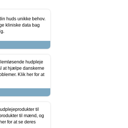
 din huds unikke behov.
ge kliniske data bag
lg.
oblemløsende hudpleje
ål at hjælpe danskerne
lemer. Klik her for at
dplejeprodukter til
produkter til mænd, og
her for at se deres