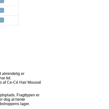
t almindelig er
ar tid.
 køb af Ce-Cé Hair Moussé
ejdsplads. Fragttypen er
 er dog at hente
ebshoppens lager.