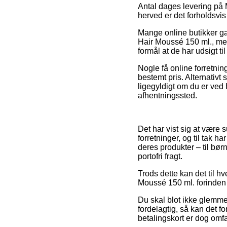
Antal dages levering på 
herved er det forholdsvis
Mange online butikker ga
Hair Moussé 150 ml., men 
formål at de har udsigt t
Nogle få online forretnin
bestemt pris. Alternativt 
ligegyldigt om du er ved 
afhentningssted.
Det har vist sig at være 
forretninger, og til tak 
deres produkter – til bø
portofri fragt.
Trods dette kan det til hv
Moussé 150 ml. forinden du
Du skal blot ikke glemme,
fordelagtig, så kan det
betalingskort er dog omf