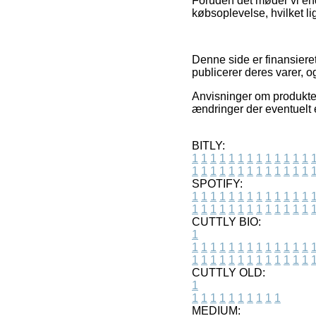
Foruden det møder vi end
købsoplevelse, hvilket li
Denne side er finansieret
publicerer deres varer,
Anvisninger om produkter 
ændringer der eventuelt e
BITLY:
1
1
1
1
1
1
1
1
1
1
1
1
1
1
1
1
1
1
1
1
1
1
1
1
1
1
SPOTIFY:
1
1
1
1
1
1
1
1
1
1
1
1
1
1
1
1
1
1
1
1
1
1
1
1
1
1
CUTTLY BIO:
1
1
1
1
1
1
1
1
1
1
1
1
1
1
1
1
1
1
1
1
1
1
1
1
1
1
1
CUTTLY OLD:
1
1
1
1
1
1
1
1
1
1
1
MEDIUM: