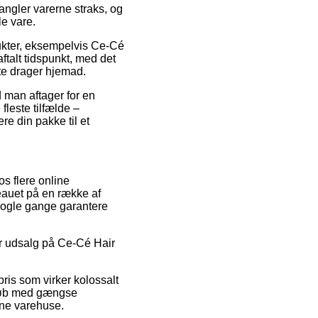
angler varerne straks, og
le vare.
dukter, eksempelvis Ce-Cé
ftalt tidspunkt, med det
tte drager hjemad.
d man aftager for en
fleste tilfælde –
re din pakke til et
s flere online
veauet på en række af
 nogle gange garantere
fter udsalg på Ce-Cé Hair
pris som virker kolossalt
 Køb med gængse
ine varehuse.