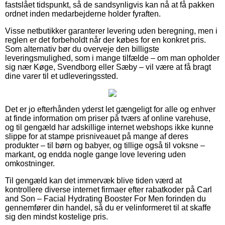
fastslået tidspunkt, så de sandsynligvis kan nå at få pakken
ordnet inden medarbejderne holder fyraften.
Visse netbutikker garanterer levering uden beregning, men i
reglen er det forbeholdt når der købes for en konkret pris.
Som alternativ bør du overveje den billigste
leveringsmulighed, som i mange tilfælde – om man opholder
sig nær Køge, Svendborg eller Sæby – vil være at få bragt
dine varer til et udleveringssted.
Det er jo efterhånden yderst let gængeligt for alle og enhver
at finde information om priser på tværs af online varehuse,
og til gengæld har adskillige internet webshops ikke kunne
slippe for at stampe prisniveauet på mange af deres
produkter – til børn og babyer, og tillige også til voksne –
markant, og endda nogle gange love levering uden
omkostninger.
Til gengæld kan det immervæk blive tiden værd at
kontrollere diverse internet firmaer efter rabatkoder på Carl
and Son – Facial Hydrating Booster For Men forinden du
gennemfører din handel, så du er velinformeret til at skaffe
sig den mindst kostelige pris.