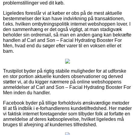
problemstillinger ved dit køb.
Ligeledes foreslår vi at køber er obs på de mest aktuelle
bestemmelser der kan have indvirkning på transaktionen,
f.eks. hvilken ombytningspolitik internet webshoppen lover. I
den sammenhæng er det også vigtigt, at man stadigvæk
beholder sin ordremail, så man en anden gang kan bekræfte
handlen af Carl and Son – Facial Hydrating Booster For
Men, hvad end du søger efter varer til en voksen eller et
barn.
Trustpilot byder på rigtig stabile muligheder for at udforske
en stor portion aktuelle kunders observationer og derved
støtter vi, at du kigger nærmere på online webshoppens
anmeldelser af Carl and Son – Facial Hydrating Booster For
Men inden du handler.
Facebook byder på tillige forholdsvis ønskværdige metoder
til at få indblik i e-forhandlerens kundetilfredshed. Her møder
vi faktisk internet foretagender som tilbyder folk at forfatte en
anmeldelse af deres købsoplevelse, hvilket ligeledes må
bruges til afvejning af kundernes tilfredshed.