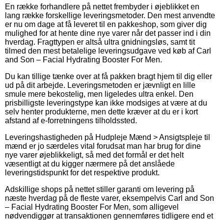
En række forhandlere på nettet frembyder i øjeblikket en
lang række forskellige leveringsmetoder. Den mest anvendte
er nu om dage at få leveret til en pakkeshop, som giver dig
mulighed for at hente dine nye varer når det passer ind i din
hverdag. Fragttypen er altså ultra gnidningsløs, samt tit
tilmed den mest betalelige leveringsudgave ved køb af Carl
and Son – Facial Hydrating Booster For Men.
Du kan tillige tænke over at få pakken bragt hjem til dig eller
ud på dit arbejde. Leveringsmetoden er jævnligt en lille
smule mere bekostelig, men ligeledes ultra enkel. Den
prisbilligste leveringstype kan ikke modsiges at være at du
selv henter produkterne, men dette kræver at du er i kort
afstand af e-forretningens tilholdssted.
Leveringshastigheden på Hudpleje Mænd > Ansigtspleje til
mænd er jo særdeles vital forudsat man har brug for dine
nye varer øjeblikkeligt, så med det formål er det helt
væsentligt at du kigger nærmere på det anslåede
leveringstidspunkt for det respektive produkt.
Adskillige shops på nettet stiller garanti om levering på
næste hverdag på de fleste varer, eksempelvis Carl and Son
– Facial Hydrating Booster For Men, som alligevel
nødvendiggør at transaktionen gennemføres tidligere end et