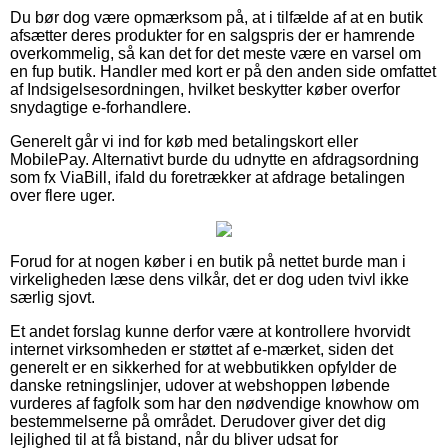
Du bør dog være opmærksom på, at i tilfælde af at en butik
afsætter deres produkter for en salgspris der er hamrende
overkommelig, så kan det for det meste være en varsel om
en fup butik. Handler med kort er på den anden side omfattet
af Indsigelsesordningen, hvilket beskytter køber overfor
snydagtige e-forhandlere.
Generelt går vi ind for køb med betalingskort eller
MobilePay. Alternativt burde du udnytte en afdragsordning
som fx ViaBill, ifald du foretrækker at afdrage betalingen
over flere uger.
Forud for at nogen køber i en butik på nettet burde man i
virkeligheden læse dens vilkår, det er dog uden tvivl ikke
særlig sjovt.
Et andet forslag kunne derfor være at kontrollere hvorvidt
internet virksomheden er støttet af e-mærket, siden det
generelt er en sikkerhed for at webbutikken opfylder de
danske retningslinjer, udover at webshoppen løbende
vurderes af fagfolk som har den nødvendige knowhow om
bestemmelserne på området. Derudover giver det dig
lejlighed til at få bistand, når du bliver udsat for