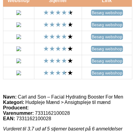
Webshop
Stjerner
Link
Besøg webshop
Besøg webshop
Besøg webshop
Besøg webshop
Besøg webshop
Besøg webshop
Navn:
Carl and Son – Facial Hydrating Booster For Men
Kategori:
Hudpleje Mænd > Ansigtspleje til mænd
Producent:
Varenummer:
7331162100028
EAN:
7331162100028
Vurderet til
3.7
ud af 5 stjerner baseret på
6
anmeldelser