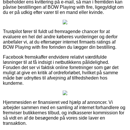
bibeholder ens kvittering på e-mail, så man i fremtiden kan
påvise bestillingen af BOW Playing with fire, ligegyldigt om
du er på udkig efter varer til en mand eller kvinde.
Trustpilot fører til fuldt ud fremragende chancer for at
evaluere en hel del andre køberes vurderinger og derfor
anbefaler vi, at du eftersøger internet firmaets ratings af
BOW Playing with fire forinden du lægger din bestilling.
Facebook fremskaffer endvidere relativt værdifulde
løsninger til at få indsigt i netbutikkens pålidelighed.
Foruden det ser vi faktisk online forretninger som gør det
muligt at give en kritik af ordreforløbet, hvilket på samme
måde bør udnyttes til afvejning af tilfredsheden hos
kunderne.
Hjemmesiden er finansieret ved hjælp af annoncer. Vi
arbejder sammen med en samling af internet forhandlere og
fremviser butikkernes tilbud, og indkasserer kommission for
så vidt en af de besøgende på vores side laver en
transaktion.