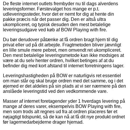
De fleste internet outlets frembyder nu til dags alverdens
leveringsformer. Førstevalget hos mange er p.t.
udleveringssteder, hvor det er nemt for dig at hente din
pakke præcis når det passer dig. Den er altså ultra
ukompliceret, og typisk desuden den mest betalelige
leveringsudgave ved køb af BOW Playing with fire.
Du bør derudover påtænke at få ordren bragt hjem til dig
privat eller ud på dit arbejde. Fragtmetoden bliver jævnligt
en lille smule mere pebret, men omvendt ret ukompliceret.
Den mest betalelige leveringsmetode kan ikke modsiges at
være at du selv henter ordren, hvilket betinges af at du
befinder dig med kort afstand til internet forretningens lager.
Leveringshastigheden på BOW er naturligvis ret essentiel
om man står og skal bruge ordren med det samme, og i det
øjemed er det aldeles på sin plads at vi ser nærmere på den
anslåede leveringstid ved den vedkommende vare.
Masser af internet foretagender yder 1 hverdags levering på
mange af deres varer, eksempelvis BOW Playing with fire,
men som trods alt regnes ud fra at ordren placeres før et
nøjagtigt tidspunkt, så de kan nå at få dit nye produkt ordnet
før lagermedarbejderne drager hjemad.