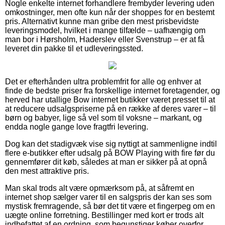
Nogle enkelte internet forhandlere frembyder levering uden
omkostninger, men ofte kun når der shoppes for en bestemt
pris. Alternativt kunne man gribe den mest prisbevidste
leveringsmodel, hvilket i mange tilfælde – uafhængig om
man bor i Hørsholm, Haderslev eller Svenstrup – er at få
leveret din pakke til et udleveringssted.
Det er efterhånden ultra problemfrit for alle og enhver at
finde de bedste priser fra forskellige internet foretagender, og
herved har utallige Bow internet butikker været presset til at
at reducere udsalgspriserne på en række af deres varer – til
børn og babyer, lige så vel som til voksne – markant, og
endda nogle gange love fragtfri levering.
Dog kan det stadigvæk vise sig nyttigt at sammenligne indtil
flere e-butikker efter udsalg på BOW Playing with fire før du
gennemfører dit køb, således at man er sikker på at opnå
den mest attraktive pris.
Man skal trods alt være opmærksom på, at såfremt en
internet shop sælger varer til en salgspris der kan ses som
mystisk fremragende, så bør det tit være et fingerpeg om en
uægte online forretning. Bestillinger med kort er trods alt
indbefattet af en ordning, som begunstiger køber overfor