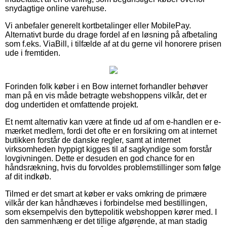
snydagtige online varehuse.
Vi anbefaler generelt kortbetalinger eller MobilePay.
Alternativt burde du drage fordel af en løsning på afbetaling
som f.eks. ViaBill, i tilfælde af at du gerne vil honorere prisen
ude i fremtiden.
Forinden folk køber i en Bow internet forhandler behøver
man på en vis måde betragte webshoppens vilkår, det er
dog undertiden et omfattende projekt.
Et nemt alternativ kan være at finde ud af om e-handlen er e-
mærket medlem, fordi det ofte er en forsikring om at internet
butikken forstår de danske regler, samt at internet
virksomheden hyppigt kigges til af sagkyndige som forstår
lovgivningen. Dette er desuden en god chance for en
håndsrækning, hvis du forvoldes problemstillinger som følge
af dit indkøb.
Tilmed er det smart at køber er vaks omkring de primære
vilkår der kan håndhæves i forbindelse med bestillingen,
som eksempelvis den byttepolitik webshoppen kører med. I
den sammenhæng er det tillige afgørende, at man stadig