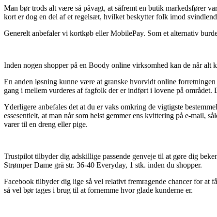
Man bør trods alt være så påvagt, at såfremt en butik markedsfører var
kort er dog en del af et regelsæt, hvilket beskytter folk imod svindlend
Generelt anbefaler vi kortkøb eller MobilePay. Som et alternativ burde 
Inden nogen shopper på en Boody online virksomhed kan de når alt komm
En anden løsning kunne være at granske hvorvidt online forretningen er
gang i mellem vurderes af fagfolk der er indført i lovene på området. Det
Yderligere anbefales det at du er vaks omkring de vigtigste bestemmel
essesentielt, at man når som helst gemmer ens kvittering på e-mail, 
varer til en dreng eller pige.
Trustpilot tilbyder dig adskillige passende genveje til at gøre dig b
Strømper Dame grå str. 36-40 Everyday, 1 stk. inden du shopper.
Facebook tilbyder dig lige så vel relativt fremragende chancer for at f
så vel bør tages i brug til at fornemme hvor glade kunderne er.