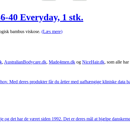
6-40 Everyday, 1 stk.
ogisk bambus viskose.
(Læs mere)
k
,
AustralianBodycare.dk
,
Made4men.dk
og
NiceHair.dk
, som alle har 
hov. Med deres produkter får du årtier med uafhængige kliniske data bag
e og det har de været siden 1992. Det er deres mål at hjælpe dansker