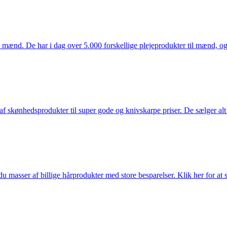
mænd. De har i dag over 5.000 forskellige plejeprodukter til mænd, og h
f skønhedsprodukter til super gode og knivskarpe priser. De sælger alt
du masser af billige hårprodukter med store besparelser. Klik her for at 