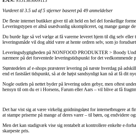
EAN:
9351383009113
Vurderet til
3.5
ud af 5 stjerner baseret på
49
anmeldelser
De fleste internet butikker giver til alt held en hel del forskellige for
Leveringstypen er altså usædvanlig ukompliceret, og mange gange des
Du burde lige så vel vælge at få varerne leveret hjem til dig selv elle
leveringsmåde vil dog altid være at hente ordren selv, som jo forudsætte
Leveringsdygtigheden på NONFOOD PRODUKTER > Boody Undertøj > St
nærmere på det forventede leveringstidspunkt for det vedkommende p
Størstedelen af e-shops præsterer levering på næste hverdag på adskill
end et fastslået tidspunkt, så at de højst sandsynligt kan nå at få dit n
Nogle outlets på nettet byder på levering uden gebyr, men oftest unde
hensyn til om du er i Horsens, Farum eller Aars – vil blive at få fragtm
Det har vist sig at være virkelig gnidningsløst for internetbrugere at 
at stampe priserne på mange af deres varer – til børn, og endvidere og
Men det kan stadigvæk vise sig rentabelt at kontrollere enkelte e-for
skarpeste pris.