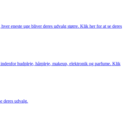
ver eneste uge bliver deres udvalg større. Klik her for at se deres
 indenfor hudpleje, hårpleje, makeup, elektronik og parfume. Klik
se deres udvalg.