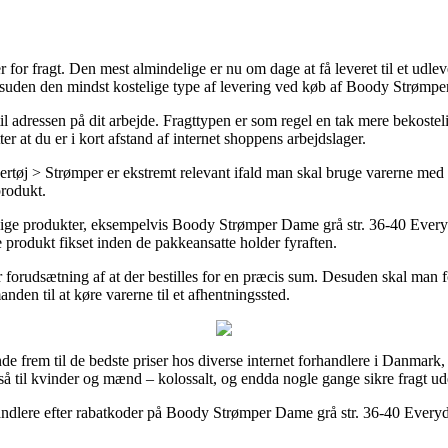
mer for fragt. Den mest almindelige er nu om dage at få leveret til et udl
uden den mindst kostelige type af levering ved køb af Boody Strømper
r til adressen på dit arbejde. Fragttypen er som regel en tak mere bekos
r at du er i kort afstand af internet shoppens arbejdslager.
rømper er ekstremt relevant ifald man skal bruge varerne med det 
rodukt.
ige produkter, eksempelvis Boody Strømper Dame grå str. 36-40 Everyday,
ye produkt fikset inden de pakkeansatte holder fyraften.
r forudsætning af at der bestilles for en præcis sum. Desuden skal man 
anden til at køre varerne til et afhentningssted.
finde frem til de bedste priser hos diverse internet forhandlere i Danmar
så til kvinder og mænd – kolossalt, og endda nogle gange sikre fragt ud
handlere efter rabatkoder på Boody Strømper Dame grå str. 36-40 Everyda