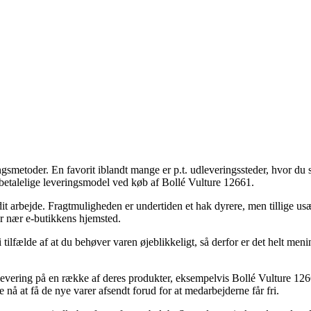
ingsmetoder. En favorit iblandt mange er p.t. udleveringssteder, hvor du
 betalelige leveringsmodel ved køb af Bollé Vulture 12661.
til dit arbejde. Fragtmuligheden er undertiden et hak dyrere, men tillige
er nær e-butikkens hjemsted.
 tilfælde af at du behøver varen øjeblikkeligt, så derfor er det helt menin
 levering på en række af deres produkter, eksempelvis Bollé Vulture 1
ne nå at få de nye varer afsendt forud for at medarbejderne får fri.