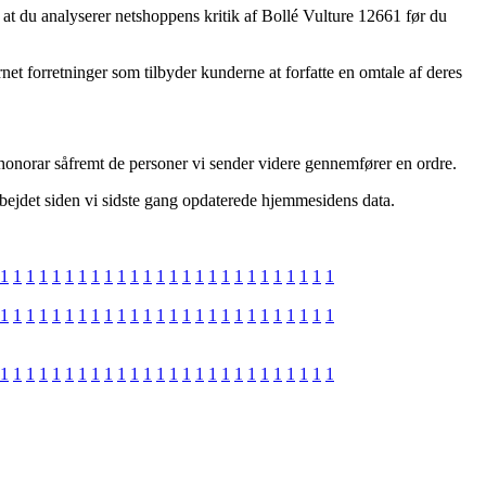
, at du analyserer netshoppens kritik af Bollé Vulture 12661 før du
net forretninger som tilbyder kunderne at forfatte en omtale af deres
 honorar såfremt de personer vi sender videre gennemfører en ordre.
rbejdet siden vi sidste gang opdaterede hjemmesidens data.
1
1
1
1
1
1
1
1
1
1
1
1
1
1
1
1
1
1
1
1
1
1
1
1
1
1
1
1
1
1
1
1
1
1
1
1
1
1
1
1
1
1
1
1
1
1
1
1
1
1
1
1
1
1
1
1
1
1
1
1
1
1
1
1
1
1
1
1
1
1
1
1
1
1
1
1
1
1