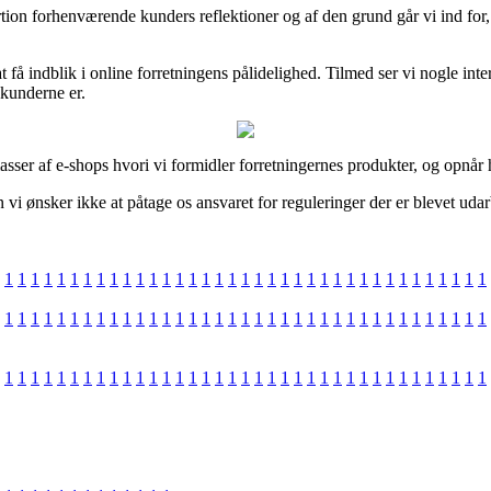
portion forhenværende kunders reflektioner og af den grund går vi ind for
få indblik i online forretningens pålidelighed. Tilmed ser vi nogle inter
 kunderne er.
asser af e-shops hvori vi formidler forretningernes produkter, og opnår
 vi ønsker ikke at påtage os ansvaret for reguleringer der er blevet uda
1
1
1
1
1
1
1
1
1
1
1
1
1
1
1
1
1
1
1
1
1
1
1
1
1
1
1
1
1
1
1
1
1
1
1
1
1
1
1
1
1
1
1
1
1
1
1
1
1
1
1
1
1
1
1
1
1
1
1
1
1
1
1
1
1
1
1
1
1
1
1
1
1
1
1
1
1
1
1
1
1
1
1
1
1
1
1
1
1
1
1
1
1
1
1
1
1
1
1
1
1
1
1
1
1
1
1
1
1
1
1