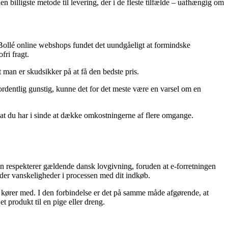
 billigste metode til levering, der i de fleste tilfælde – uafhængig om
ge Bollé online webshops fundet det uundgåeligt at formindske
fri fragt.
t man er skudsikker på at få den bedste pris.
erordentlig gunstig, kunne det for det meste være en varsel om en
.
sat du har i sinde at dække omkostningerne af flere omgange.
ken respekterer gældende dansk lovgivning, foruden at e-forretningen
møder vanskeligheder i processen med dit indkøb.
n kører med. I den forbindelse er det på samme måde afgørende, at
t produkt til en pige eller dreng.