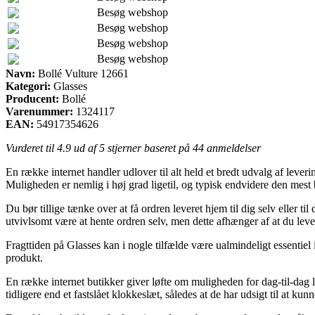
Besøg webshop
Besøg webshop
Besøg webshop
Besøg webshop
Navn:
Bollé Vulture 12661
Kategori:
Glasses
Producent:
Bollé
Varenummer:
1324117
EAN:
54917354626
Vurderet til
4.9
ud af 5 stjerner baseret på
44
anmeldelser
En række internet handler udlover til alt held et bredt udvalg af lever
Muligheden er nemlig i høj grad ligetil, og typisk endvidere den mest
Du bør tillige tænke over at få ordren leveret hjem til dig selv eller 
utvivlsomt være at hente ordren selv, men dette afhænger af at du lev
Fragttiden på Glasses kan i nogle tilfælde være ualmindeligt essentiel i
produkt.
En række internet butikker giver løfte om muligheden for dag-til-dag
tidligere end et fastslået klokkeslæt, således at de har udsigt til at kun