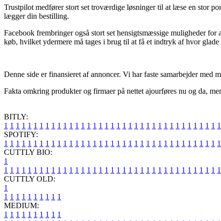
Trustpilot medfører stort set troværdige løsninger til at læse en stor 
lægger din bestilling.
Facebook frembringer også stort set hensigtsmæssige muligheder for at 
køb, hvilket ydermere må tages i brug til at få et indtryk af hvor glade
Denne side er finansieret af annoncer. Vi har faste samarbejder med m
Fakta omkring produkter og firmaer på nettet ajourføres nu og da, men
BITLY:
1
1
1
1
1
1
1
1
1
1
1
1
1
1
1
1
1
1
1
1
1
1
1
1
1
1
1
1
1
1
1
1
1
1
1
1
1
SPOTIFY:
1
1
1
1
1
1
1
1
1
1
1
1
1
1
1
1
1
1
1
1
1
1
1
1
1
1
1
1
1
1
1
1
1
1
1
1
1
CUTTLY BIO:
1
1
1
1
1
1
1
1
1
1
1
1
1
1
1
1
1
1
1
1
1
1
1
1
1
1
1
1
1
1
1
1
1
1
1
1
1
1
CUTTLY OLD:
1
1
1
1
1
1
1
1
1
1
1
MEDIUM:
1
1
1
1
1
1
1
1
1
1