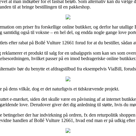
et at man indkøber for et fastsat beløb. Som alternativ kan du vælge den
nden til at bringe bestillingen til en pakkeshop.
ormation om priser fra forskellige online butikker, og derfor har utalli
g samtidig også til voksne – en hel del, og endda nogle gange love porto
ts efter rabat på Bollé Vulture 12661 forud for at du bestiller, sådan a
ing reklamerer et produkt til salg for en udsalgspris som kan ses som ov
igelsesordningen, hvilket passer på en imod bedrageriske online butikker
ternativ bør du benytte et afdragstilbud fra eksempelvis ViaBill, forud
 på dens vilkår, dog er det naturligvis et tidskrævende projekt.
uttet e-mærket, siden det skulle være en påvisning af at internet butik
e gældende love. Derudover giver det dig anledning til støtte, hvis du 
e betingelser der har indvirkning på ordren, fx den returpolitik shoppe
bevidne handlen af Bollé Vulture 12661, hvad end man er på udkig efter e