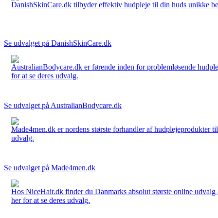
DanishSkinCare.dk tilbyder effektiv hudpleje til din huds unikke be
Se udvalget på DanishSkinCare.dk
AustralianBodycare.dk er førende inden for problemløsende hudplej
for at se deres udvalg.
Se udvalget på AustralianBodycare.dk
Made4men.dk er nordens største forhandler af hudplejeprodukter til 
udvalg.
Se udvalget på Made4men.dk
Hos NiceHair.dk finder du Danmarks absolut største online udvalg a
her for at se deres udvalg.