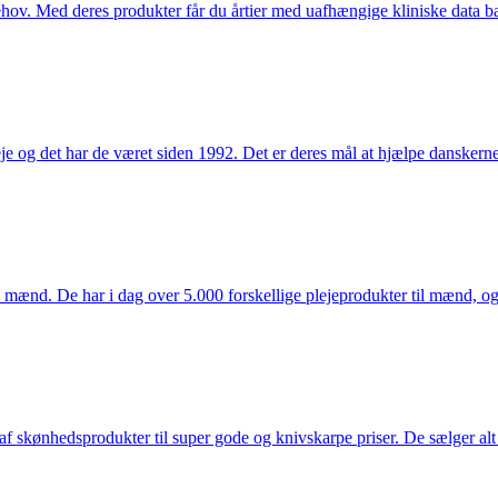
hov. Med deres produkter får du årtier med uafhængige kliniske data bag
e og det har de været siden 1992. Det er deres mål at hjælpe dansker
mænd. De har i dag over 5.000 forskellige plejeprodukter til mænd, og h
f skønhedsprodukter til super gode og knivskarpe priser. De sælger alt