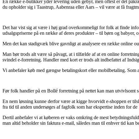
En række e-butikker yder levering uden gebyr, men oftest er det påkræv
du opholder sig i Taastrup, Aabenraa eller Aars – vil være at få fragtma
Det har vist sig at være i høj grad overkommeligt for folk at finde inf
udsalgspriserne på en række af deres produkter – til børn og babyer, o
Men det kan stadigvæk blive gavnligt at analysere en række online outle
Man bør trods alt være så påvagt, at i tilfælde af at en online forretn
svindel e-forretning. Handler med kort er trods alt indbefattet af Inds
Vi anbefaler køb med gængse betalingskort eller mobilbetaling. Som al
Før folk handler på en Bollé forretning på nettet kan man utvivlsomt se
En nem løsning kunne derfor være at kigge hvorvidt e-shoppen er tilsl
fra tid til anden undersøges af fagfolk som har ekspertise inden for d
Dertil anbefaler vi at køberen er vaks omkring de mest betydningsfuld
man altid beholder sin faktura e-mail, således man til enhver tid kan 