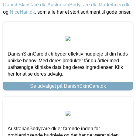
DanishSkinCare.dk
,
AustralianBodycare.dk
,
Made4men.dk
og
NiceHair.dk
, som alle har et stort sortiment til gode priser.
DanishSkinCare.dk tilbyder effektiv hudpleje til din huds
unikke behov. Med deres produkter får du årtier med
uafhængige kliniske data bag deres ingredienser. Klik
her for at se deres udvalg.
Se udvalget på DanishSkinCare.dk
AustralianBodycare.dk er førende inden for
problemløsende hudpleje og det har de været siden