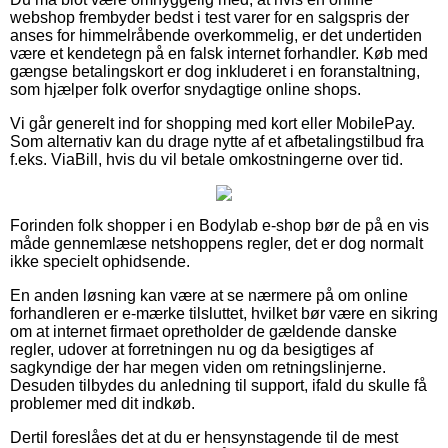
webshop frembyder bedst i test varer for en salgspris der
anses for himmelråbende overkommelig, er det undertiden
være et kendetegn på en falsk internet forhandler. Køb med
gængse betalingskort er dog inkluderet i en foranstaltning,
som hjælper folk overfor snydagtige online shops.
Vi går generelt ind for shopping med kort eller MobilePay.
Som alternativ kan du drage nytte af et afbetalingstilbud fra
f.eks. ViaBill, hvis du vil betale omkostningerne over tid.
Forinden folk shopper i en Bodylab e-shop bør de på en vis
måde gennemlæse netshoppens regler, det er dog normalt
ikke specielt ophidsende.
En anden løsning kan være at se nærmere på om online
forhandleren er e-mærke tilsluttet, hvilket bør være en sikring
om at internet firmaet opretholder de gældende danske
regler, udover at forretningen nu og da besigtiges af
sagkyndige der har megen viden om retningslinjerne.
Desuden tilbydes du anledning til support, ifald du skulle få
problemer med dit indkøb.
Dertil foreslåes det at du er hensynstagende til de mest