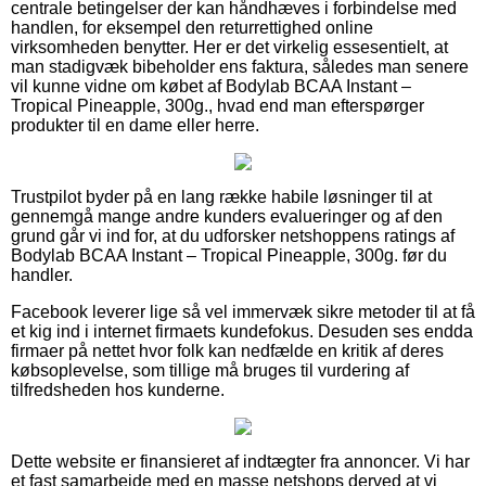
centrale betingelser der kan håndhæves i forbindelse med
handlen, for eksempel den returrettighed online
virksomheden benytter. Her er det virkelig essesentielt, at
man stadigvæk bibeholder ens faktura, således man senere
vil kunne vidne om købet af Bodylab BCAA Instant –
Tropical Pineapple, 300g., hvad end man efterspørger
produkter til en dame eller herre.
Trustpilot byder på en lang række habile løsninger til at
gennemgå mange andre kunders evalueringer og af den
grund går vi ind for, at du udforsker netshoppens ratings af
Bodylab BCAA Instant – Tropical Pineapple, 300g. før du
handler.
Facebook leverer lige så vel immervæk sikre metoder til at få
et kig ind i internet firmaets kundefokus. Desuden ses endda
firmaer på nettet hvor folk kan nedfælde en kritik af deres
købsoplevelse, som tillige må bruges til vurdering af
tilfredsheden hos kunderne.
Dette website er finansieret af indtægter fra annoncer. Vi har
et fast samarbejde med en masse netshops derved at vi