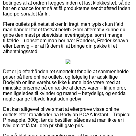
betinges af at ordren lægges inden et fast klokkeslæt, så de
har en chance for at nå at få produkterne sendt afsted inden
lagerpersonalet får fri.
Flere outlets på nettet sikrer fri fragt, men typisk kun ifald
man handler for et fastsat beløb. Som alternativ kunne du
gribe den mest prisbevidste leveringstype, som i mange
tilfælde – uanset om man bor nær Randers, Frederikshavn
eller Lemvig – er at få dem til at bringe din pakke til et
afhentningssted.
Det er jo efterhånden ret smertefrit for alle at sammenholde
priser på flere online outlets, og følgelig har adskillige
Bodylab online varehuse ikke kunne lade være med at
mindske priserne på en række af deres varer – til juniorer,
men ligeledes til kvinder og mænd – betydeligt, og endda
nogle gange tilbyde fragt uden gebyr.
Det kan alligevel blive smart at efterprøve visse online
outlets efter rabatkoder på Bodylab BCAA Instant – Tropical
Pineapple, 300g. før du bestiller, således at man ikke er i
tvivl om at få fat i den prisbilligste pris.
Du må blot være omhyggelig med, at hvis en online