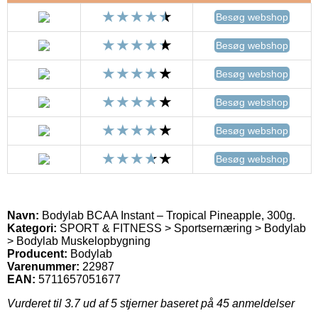
Besøg webshop
Besøg webshop
Besøg webshop
Besøg webshop
Besøg webshop
Besøg webshop
Navn:
Bodylab BCAA Instant – Tropical Pineapple, 300g.
Kategori:
SPORT & FITNESS > Sportsernæring > Bodylab
> Bodylab Muskelopbygning
Producent:
Bodylab
Varenummer:
22987
EAN:
5711657051677
Vurderet til
3.7
ud af 5 stjerner baseret på
45
anmeldelser