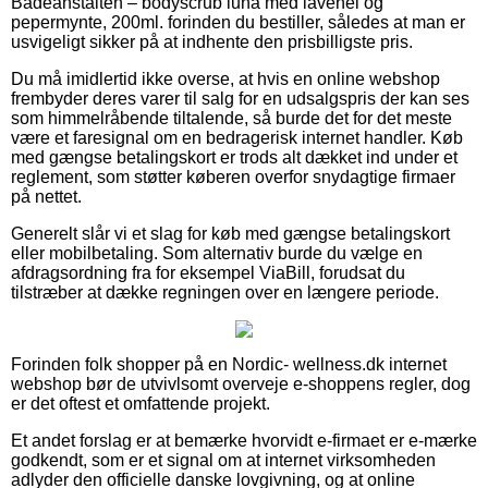
Badeanstalten – bodyscrub luna med lavenel og
pepermynte, 200ml. forinden du bestiller, således at man er
usvigeligt sikker på at indhente den prisbilligste pris.
Du må imidlertid ikke overse, at hvis en online webshop
frembyder deres varer til salg for en udsalgspris der kan ses
som himmelråbende tiltalende, så burde det for det meste
være et faresignal om en bedragerisk internet handler. Køb
med gængse betalingskort er trods alt dækket ind under et
reglement, som støtter køberen overfor snydagtige firmaer
på nettet.
Generelt slår vi et slag for køb med gængse betalingskort
eller mobilbetaling. Som alternativ burde du vælge en
afdragsordning fra for eksempel ViaBill, forudsat du
tilstræber at dække regningen over en længere periode.
Forinden folk shopper på en Nordic- wellness.dk internet
webshop bør de utvivlsomt overveje e-shoppens regler, dog
er det oftest et omfattende projekt.
Et andet forslag er at bemærke hvorvidt e-firmaet er e-mærke
godkendt, som er et signal om at internet virksomheden
adlyder den officielle danske lovgivning, og at online