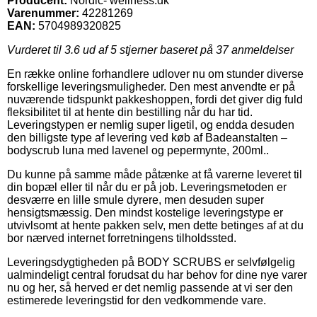
Producent:
Nordic- wellness.dk
Varenummer:
42281269
EAN:
5704989320825
Vurderet til
3.6
ud af 5 stjerner baseret på
37
anmeldelser
En række online forhandlere udlover nu om stunder diverse
forskellige leveringsmuligheder. Den mest anvendte er på
nuværende tidspunkt pakkeshoppen, fordi det giver dig fuld
fleksibilitet til at hente din bestilling når du har tid.
Leveringstypen er nemlig super ligetil, og endda desuden
den billigste type af levering ved køb af Badeanstalten –
bodyscrub luna med lavenel og pepermynte, 200ml..
Du kunne på samme måde påtænke at få varerne leveret til
din bopæl eller til når du er på job. Leveringsmetoden er
desværre en lille smule dyrere, men desuden super
hensigtsmæssig. Den mindst kostelige leveringstype er
utvivlsomt at hente pakken selv, men dette betinges af at du
bor nærved internet forretningens tilholdssted.
Leveringsdygtigheden på BODY SCRUBS er selvfølgelig
ualmindeligt central forudsat du har behov for dine nye varer
nu og her, så herved er det nemlig passende at vi ser den
estimerede leveringstid for den vedkommende vare.