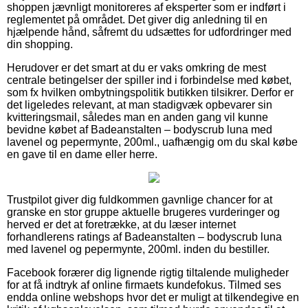
shoppen jævnligt monitoreres af eksperter som er indført i
reglementet på området. Det giver dig anledning til en
hjælpende hånd, såfremt du udsættes for udfordringer med
din shopping.
Herudover er det smart at du er vaks omkring de mest
centrale betingelser der spiller ind i forbindelse med købet,
som fx hvilken ombytningspolitik butikken tilsikrer. Derfor er
det ligeledes relevant, at man stadigvæk opbevarer sin
kvitteringsmail, således man en anden gang vil kunne
bevidne købet af Badeanstalten – bodyscrub luna med
lavenel og pepermynte, 200ml., uafhængig om du skal købe
en gave til en dame eller herre.
Trustpilot giver dig fuldkommen gavnlige chancer for at
granske en stor gruppe aktuelle brugeres vurderinger og
herved er det at foretrække, at du læser internet
forhandlerens ratings af Badeanstalten – bodyscrub luna
med lavenel og pepermynte, 200ml. inden du bestiller.
Facebook forærer dig lignende rigtig tiltalende muligheder
for at få indtryk af online firmaets kundefokus. Tilmed ses
endda online webshops hvor det er muligt at tilkendegive en