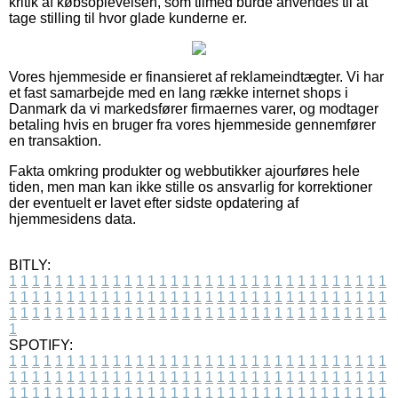
kritik af købsoplevelsen, som tilmed burde anvendes til at
tage stilling til hvor glade kunderne er.
Vores hjemmeside er finansieret af reklameindtægter. Vi har
et fast samarbejde med en lang række internet shops i
Danmark da vi markedsfører firmaernes varer, og modtager
betaling hvis en bruger fra vores hjemmeside gennemfører
en transaktion.
Fakta omkring produkter og webbutikker ajourføres hele
tiden, men man kan ikke stille os ansvarlig for korrektioner
der eventuelt er lavet efter sidste opdatering af
hjemmesidens data.
BITLY:
1
1
1
1
1
1
1
1
1
1
1
1
1
1
1
1
1
1
1
1
1
1
1
1
1
1
1
1
1
1
1
1
1
1
1
1
1
1
1
1
1
1
1
1
1
1
1
1
1
1
1
1
1
1
1
1
1
1
1
1
1
1
1
1
1
1
1
1
1
1
1
1
1
1
1
1
1
1
1
1
1
1
1
1
1
1
1
1
1
1
1
1
1
1
1
1
1
1
1
1
SPOTIFY:
1
1
1
1
1
1
1
1
1
1
1
1
1
1
1
1
1
1
1
1
1
1
1
1
1
1
1
1
1
1
1
1
1
1
1
1
1
1
1
1
1
1
1
1
1
1
1
1
1
1
1
1
1
1
1
1
1
1
1
1
1
1
1
1
1
1
1
1
1
1
1
1
1
1
1
1
1
1
1
1
1
1
1
1
1
1
1
1
1
1
1
1
1
1
1
1
1
1
1