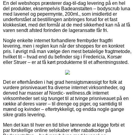
En del webshops præsterer dag-til-dag levering på en hel
del produkter, eksempelvis Badeanstalten – bodyscrub luna
med lavenel og pepermynte, 200ml., som imidlertid er
underforstået at bestillingen anbringes forud for et fast
klokkeslæt, med det formål at de med sikkerhed kan nå at få
varen sendt afsted forinden de lageransatte får fri.
Nogle enkelte internet forhandlere frembyder fragtfri
levering, men i reglen kun når der shoppes for en konkret
pris. I øvrigt må man vælge den mest betalelige fragtmetode,
hvilket tit – hvad end du befinder sig i Fredericia, Korsør
eller Struer – er at få kørt produkterne til et afhentningssted.
Det er efterhånden i høj grad hensigtsmæssigt for folk at
vurdere prisniveauet fra diverse internet virksomheder, og
derved har masser af Nordic- wellness.dk internet
virksomheder set sig tvunget til at tvinge prisniveauet på en
række af deres varer – til drenge og piger, og samtidig til
mænd og kvinder – eftertrykkeligt, og endda nogle gange
sikre gratis levering.
Men det kan til hver en tid blive lønnende at kigge forbi et
par forskellige online selskaber efter rabatkoder på