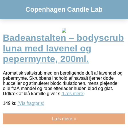
Copenhagen Candle Lab
Badeanstalten – bodyscrub
luna med lavenel og
pepermynte, 200ml.
Aromatisk saltskrub med en beroligende duft af lavendel og
pebermynte. Skrubbens indhold af havsalt fjerner døde
hudceller og stimulerer blodcirkulationen, mens plejende
olie fraÂ mandel og raps efterlader huden blød og glat.
Udtræk af blå kamille giver s
(Læs mere)
149
kr.
(Vis fragtpris)
Læs mere »