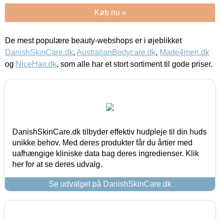
Køb nu »
De mest populære beauty-webshops er i øjeblikket
DanishSkinCare.dk
,
AustralianBodycare.dk
,
Made4men.dk
og
NiceHair.dk
, som alle har et stort sortiment til gode priser.
DanishSkinCare.dk tilbyder effektiv hudpleje til din huds
unikke behov. Med deres produkter får du årtier med
uafhængige kliniske data bag deres ingredienser. Klik
her for at se deres udvalg.
Se udvalget på DanishSkinCare.dk