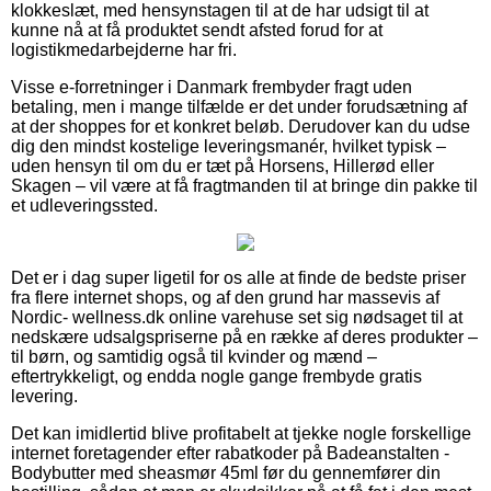
klokkeslæt, med hensynstagen til at de har udsigt til at
kunne nå at få produktet sendt afsted forud for at
logistikmedarbejderne har fri.
Visse e-forretninger i Danmark frembyder fragt uden
betaling, men i mange tilfælde er det under forudsætning af
at der shoppes for et konkret beløb. Derudover kan du udse
dig den mindst kostelige leveringsmanér, hvilket typisk –
uden hensyn til om du er tæt på Horsens, Hillerød eller
Skagen – vil være at få fragtmanden til at bringe din pakke til
et udleveringssted.
Det er i dag super ligetil for os alle at finde de bedste priser
fra flere internet shops, og af den grund har massevis af
Nordic- wellness.dk online varehuse set sig nødsaget til at
nedskære udsalgspriserne på en række af deres produkter –
til børn, og samtidig også til kvinder og mænd –
eftertrykkeligt, og endda nogle gange frembyde gratis
levering.
Det kan imidlertid blive profitabelt at tjekke nogle forskellige
internet foretagender efter rabatkoder på Badeanstalten -
Bodybutter med sheasmør 45ml før du gennemfører din