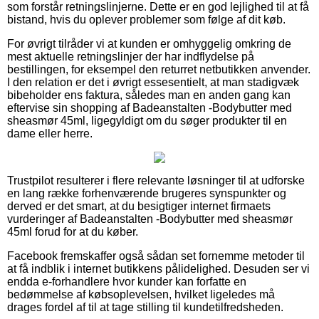
som forstår retningslinjerne. Dette er en god lejlighed til at få
bistand, hvis du oplever problemer som følge af dit køb.
For øvrigt tilråder vi at kunden er omhyggelig omkring de
mest aktuelle retningslinjer der har indflydelse på
bestillingen, for eksempel den returret netbutikken anvender.
I den relation er det i øvrigt essesentielt, at man stadigvæk
bibeholder ens faktura, således man en anden gang kan
eftervise sin shopping af Badeanstalten -Bodybutter med
sheasmør 45ml, ligegyldigt om du søger produkter til en
dame eller herre.
Trustpilot resulterer i flere relevante løsninger til at udforske
en lang række forhenværende brugeres synspunkter og
derved er det smart, at du besigtiger internet firmaets
vurderinger af Badeanstalten -Bodybutter med sheasmør
45ml forud for at du køber.
Facebook fremskaffer også sådan set fornemme metoder til
at få indblik i internet butikkens pålidelighed. Desuden ser vi
endda e-forhandlere hvor kunder kan forfatte en
bedømmelse af købsoplevelsen, hvilket ligeledes må
drages fordel af til at tage stilling til kundetilfredsheden.