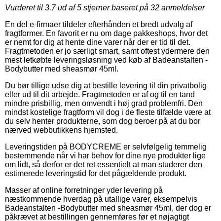
Vurderet til
3.7
ud af 5 stjerner baseret på
32
anmeldelser
En del e-firmaer tildeler efterhånden et bredt udvalg af
fragtformer. En favorit er nu om dage pakkeshops, hvor det
er nemt for dig at hente dine varer når der er tid til det.
Fragtmetoden er jo særligt smart, samt oftest ydermere den
mest letkøbte leveringsløsning ved køb af Badeanstalten -
Bodybutter med sheasmør 45ml.
Du bør tillige udse dig at bestille levering til din privatbolig
eller ud til dit arbejde. Fragtmetoden er af og til en tand
mindre prisbillig, men omvendt i høj grad problemfri. Den
mindst kostelige fragtform vil dog i de fleste tilfælde være at
du selv henter produkterne, som dog beroer på at du bor
nærved webbutikkens hjemsted.
Leveringstiden på BODYCREME er selvfølgelig temmelig
bestemmende når vi har behov for dine nye produkter lige
om lidt, så derfor er det ret essentielt at man studerer den
estimerede leveringstid for det pågældende produkt.
Masser af online forretninger yder levering på
næstkommende hverdag på utallige varer, eksempelvis
Badeanstalten -Bodybutter med sheasmør 45ml, der dog er
påkrævet at bestillingen gennemføres før et nøjagtigt