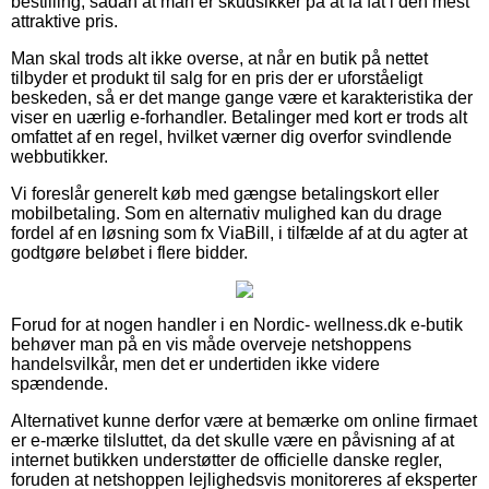
bestilling, sådan at man er skudsikker på at få fat i den mest
attraktive pris.
Man skal trods alt ikke overse, at når en butik på nettet
tilbyder et produkt til salg for en pris der er uforståeligt
beskeden, så er det mange gange være et karakteristika der
viser en uærlig e-forhandler. Betalinger med kort er trods alt
omfattet af en regel, hvilket værner dig overfor svindlende
webbutikker.
Vi foreslår generelt køb med gængse betalingskort eller
mobilbetaling. Som en alternativ mulighed kan du drage
fordel af en løsning som fx ViaBill, i tilfælde af at du agter at
godtgøre beløbet i flere bidder.
Forud for at nogen handler i en Nordic- wellness.dk e-butik
behøver man på en vis måde overveje netshoppens
handelsvilkår, men det er undertiden ikke videre
spændende.
Alternativet kunne derfor være at bemærke om online firmaet
er e-mærke tilsluttet, da det skulle være en påvisning af at
internet butikken understøtter de officielle danske regler,
foruden at netshoppen lejlighedsvis monitoreres af eksperter