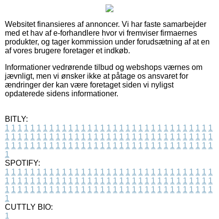
Websitet finansieres af annoncer. Vi har faste samarbejder
med et hav af e-forhandlere hvor vi fremviser firmaernes
produkter, og tager kommission under forudsætning af at en
af vores brugere foretager et indkøb.
Informationer vedrørende tilbud og webshops værnes om
jævnligt, men vi ønsker ikke at påtage os ansvaret for
ændringer der kan være foretaget siden vi nyligst
opdaterede sidens informationer.
BITLY:
1
1
1
1
1
1
1
1
1
1
1
1
1
1
1
1
1
1
1
1
1
1
1
1
1
1
1
1
1
1
1
1
1
1
1
1
1
1
1
1
1
1
1
1
1
1
1
1
1
1
1
1
1
1
1
1
1
1
1
1
1
1
1
1
1
1
1
1
1
1
1
1
1
1
1
1
1
1
1
1
1
1
1
1
1
1
1
1
1
1
1
1
1
1
1
1
1
1
1
1
SPOTIFY:
1
1
1
1
1
1
1
1
1
1
1
1
1
1
1
1
1
1
1
1
1
1
1
1
1
1
1
1
1
1
1
1
1
1
1
1
1
1
1
1
1
1
1
1
1
1
1
1
1
1
1
1
1
1
1
1
1
1
1
1
1
1
1
1
1
1
1
1
1
1
1
1
1
1
1
1
1
1
1
1
1
1
1
1
1
1
1
1
1
1
1
1
1
1
1
1
1
1
1
1
CUTTLY BIO:
1