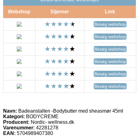
Webshop
Stjerner
Link
Besøg webshop
Besøg webshop
Besøg webshop
Besøg webshop
Besøg webshop
Besøg webshop
Navn:
Badeanstalten -Bodybutter med sheasmør 45ml
Kategori:
BODYCREME
Producent:
Nordic- wellness.dk
Varenummer:
42281278
EAN:
5704989407380