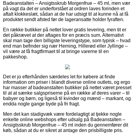
Badeanstalten – Ansigtsskrub Morgenfrue – 45 ml, men vær
på vagt da det er underforstået at ordren laves forinden et
aftalt klokkeslæt, sådan at de har udsigt til at kunne nå at få
produktet sendt afsted før de lageransatte holder fyraften.
En række butikker på nettet lover gratis levering, men tit er
det påkrævet at der aftages for en præcis sum. Alternativt
skal man tage den billigste leveringstype, som typisk – hvad
end man befinder sig nær Herning, Hillerød eller Jyllinge –
vil være at få fragtfirmaet til at bringe varerne til en
pakkeshop.
Det er jo efterhånden særdeles let for købere at finde
information om priser i blandt diverse online outlets, og ergo
har masser af badeanstalten butikker på nettet været presset
til at at sænke salgspriserne på en række af deres varer – til
babyer og børn, og ligeså til kvinder og mænd – markant, og
endda nogle gange byde på fri fragt.
Men det kan stadigvæk være fordelagtigt at tjekke nogle
enkelte online webshops efter udsalg på Badeanstalten –
Ansigtsskrub Morgenfrue – 45 ml inden du gennemfører dit
køb, sådan at du er sikret at antage den prisbilligste pris.