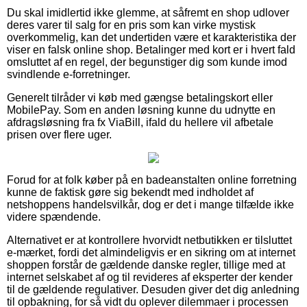
Du skal imidlertid ikke glemme, at såfremt en shop udlover
deres varer til salg for en pris som kan virke mystisk
overkommelig, kan det undertiden være et karakteristika der
viser en falsk online shop. Betalinger med kort er i hvert fald
omsluttet af en regel, der begunstiger dig som kunde imod
svindlende e-forretninger.
Generelt tilråder vi køb med gængse betalingskort eller
MobilePay. Som en anden løsning kunne du udnytte en
afdragsløsning fra fx ViaBill, ifald du hellere vil afbetale
prisen over flere uger.
Forud for at folk køber på en badeanstalten online forretning
kunne de faktisk gøre sig bekendt med indholdet af
netshoppens handelsvilkår, dog er det i mange tilfælde ikke
videre spændende.
Alternativet er at kontrollere hvorvidt netbutikken er tilsluttet
e-mærket, fordi det almindeligvis er en sikring om at internet
shoppen forstår de gældende danske regler, tillige med at
internet selskabet af og til revideres af eksperter der kender
til de gældende regulativer. Desuden giver det dig anledning
til opbakning, for så vidt du oplever dilemmaer i processen