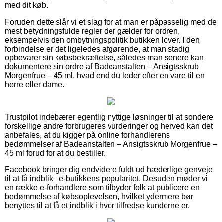
med dit køb.
Foruden dette slår vi et slag for at man er påpasselig med de
mest betydningsfulde regler der gælder for ordren,
eksempelvis den ombytningspolitik butikken lover. I den
forbindelse er det ligeledes afgørende, at man stadig
opbevarer sin købsbekræftelse, således man senere kan
dokumentere sin ordre af Badeanstalten – Ansigtsskrub
Morgenfrue – 45 ml, hvad end du leder efter en vare til en
herre eller dame.
Trustpilot indebærer egentlig nyttige løsninger til at sondere
forskellige andre forbrugeres vurderinger og herved kan det
anbefales, at du kigger på online forhandlerens
bedømmelser af Badeanstalten – Ansigtsskrub Morgenfrue –
45 ml forud for at du bestiller.
Facebook bringer dig endvidere fuldt ud hæderlige genveje
til at få indblik i e-butikkens popularitet. Desuden møder vi
en række e-forhandlere som tilbyder folk at publicere en
bedømmelse af købsoplevelsen, hvilket ydermere bør
benyttes til at få et indblik i hvor tilfredse kunderne er.