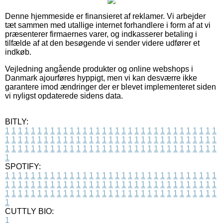
Denne hjemmeside er finansieret af reklamer. Vi arbejder
tæt sammen med utallige internet forhandlere i form af at vi
præsenterer firmaernes varer, og indkasserer betaling i
tilfælde af at den besøgende vi sender videre udfører et
indkøb.
Vejledning angående produkter og online webshops i
Danmark ajourføres hyppigt, men vi kan desværre ikke
garantere imod ændringer der er blevet implementeret siden
vi nyligst opdaterede sidens data.
BITLY:
1
1
1
1
1
1
1
1
1
1
1
1
1
1
1
1
1
1
1
1
1
1
1
1
1
1
1
1
1
1
1
1
1
1
1
1
1
1
1
1
1
1
1
1
1
1
1
1
1
1
1
1
1
1
1
1
1
1
1
1
1
1
1
1
1
1
1
1
1
1
1
1
1
1
1
1
1
1
1
1
1
1
1
1
1
1
1
1
1
1
1
1
1
1
1
1
1
1
1
1
SPOTIFY:
1
1
1
1
1
1
1
1
1
1
1
1
1
1
1
1
1
1
1
1
1
1
1
1
1
1
1
1
1
1
1
1
1
1
1
1
1
1
1
1
1
1
1
1
1
1
1
1
1
1
1
1
1
1
1
1
1
1
1
1
1
1
1
1
1
1
1
1
1
1
1
1
1
1
1
1
1
1
1
1
1
1
1
1
1
1
1
1
1
1
1
1
1
1
1
1
1
1
1
1
CUTTLY BIO:
1