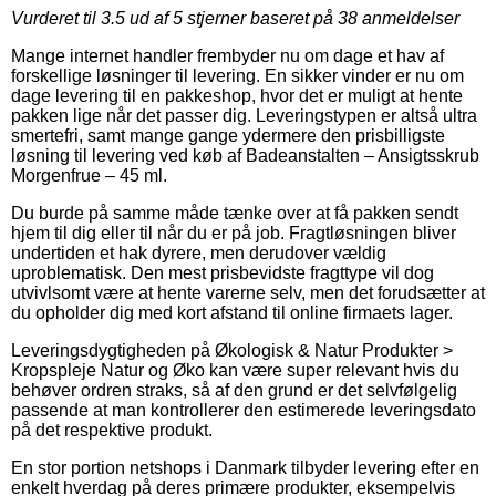
Vurderet til
3.5
ud af 5 stjerner baseret på
38
anmeldelser
Mange internet handler frembyder nu om dage et hav af
forskellige løsninger til levering. En sikker vinder er nu om
dage levering til en pakkeshop, hvor det er muligt at hente
pakken lige når det passer dig. Leveringstypen er altså ultra
smertefri, samt mange gange ydermere den prisbilligste
løsning til levering ved køb af Badeanstalten – Ansigtsskrub
Morgenfrue – 45 ml.
Du burde på samme måde tænke over at få pakken sendt
hjem til dig eller til når du er på job. Fragtløsningen bliver
undertiden et hak dyrere, men derudover vældig
uproblematisk. Den mest prisbevidste fragttype vil dog
utvivlsomt være at hente varerne selv, men det forudsætter at
du opholder dig med kort afstand til online firmaets lager.
Leveringsdygtigheden på Økologisk & Natur Produkter >
Kropspleje Natur og Øko kan være super relevant hvis du
behøver ordren straks, så af den grund er det selvfølgelig
passende at man kontrollerer den estimerede leveringsdato
på det respektive produkt.
En stor portion netshops i Danmark tilbyder levering efter en
enkelt hverdag på deres primære produkter, eksempelvis