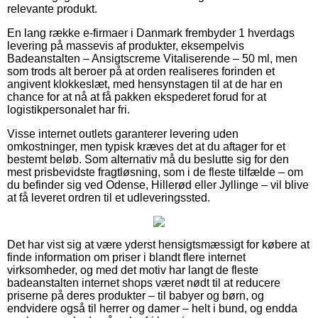
relevante produkt.
En lang række e-firmaer i Danmark frembyder 1 hverdags
levering på massevis af produkter, eksempelvis
Badeanstalten – Ansigtscreme Vitaliserende – 50 ml, men
som trods alt beroer på at orden realiseres forinden et
angivent klokkeslæt, med hensynstagen til at de har en
chance for at nå at få pakken ekspederet forud for at
logistikpersonalet har fri.
Visse internet outlets garanterer levering uden
omkostninger, men typisk kræves det at du aftager for et
bestemt beløb. Som alternativ må du beslutte sig for den
mest prisbevidste fragtløsning, som i de fleste tilfælde – om
du befinder sig ved Odense, Hillerød eller Jyllinge – vil blive
at få leveret ordren til et udleveringssted.
Det har vist sig at være yderst hensigtsmæssigt for købere at
finde information om priser i blandt flere internet
virksomheder, og med det motiv har langt de fleste
badeanstalten internet shops været nødt til at reducere
priserne på deres produkter – til babyer og børn, og
endvidere også til herrer og damer – helt i bund, og endda