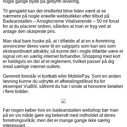
nogle gange byde på gebyrfri levering.
Til gengæld kan det imidlertid blive tiden værd at se
nærmere på nogle enkelte webbutikker efter tilbud på
Badeanstalten – Ansigtscreme Vitaliserende – 50 ml forud
for at du placerer ordren, således at man er tryg ved at
antage den skarpeste pris.
Man skal bare huske på, at i tilfælde af at en e-forretning
annoncerer deres varer til en salgspris som kan ses som
ekstraordinært attraktiv, så kunne det i nogle tilfælde være et
signal om en uærlig internet forhandler. Shopping med kort
er heldigvis en del af et reglement, hvilket passer på dig
imod uærlige internet outlets.
Generelt foreslår vi kortkøb eller MobilePay. Som en anden
løsning kunne du udnytte et afbetalingstilbud fra for
eksempel ViaBill, såfremt du har i sinde at honorere beløbet
i flere bidder.
Før nogen køber hos en badeanstalten webshop bør man
på en vis måde gøre sig bekendt med indholdet af deres
forretningsvilkår, men det er mange gange ikke særlig
interessant.