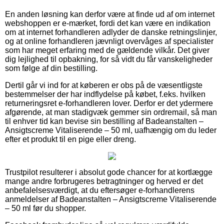
En anden løsning kan derfor være at finde ud af om internet
webshoppen er e-mærket, fordi det kan være en indikation
om at internet forhandleren adlyder de danske retningslinjer,
og at online forhandleren jævnligt overvåges af specialister
som har meget erfaring med de gældende vilkår. Det giver
dig lejlighed til opbakning, for så vidt du får vanskeligheder
som følge af din bestilling.
Dertil går vi ind for at køberen er obs på de væsentligste
bestemmelser der har indflydelse på købet, f.eks. hvilken
returneringsret e-forhandleren lover. Derfor er det ydermere
afgørende, at man stadigvæk gemmer sin ordremail, så man
til enhver tid kan bevise sin bestilling af Badeanstalten –
Ansigtscreme Vitaliserende – 50 ml, uafhængig om du leder
efter et produkt til en pige eller dreng.
Trustpilot resulterer i absolut gode chancer for at kortlægge
mange andre forbrugeres betragtninger og herved er det
anbefalelsesværdigt, at du eftersøger e-forhandlerens
anmeldelser af Badeanstalten – Ansigtscreme Vitaliserende
– 50 ml før du shopper.