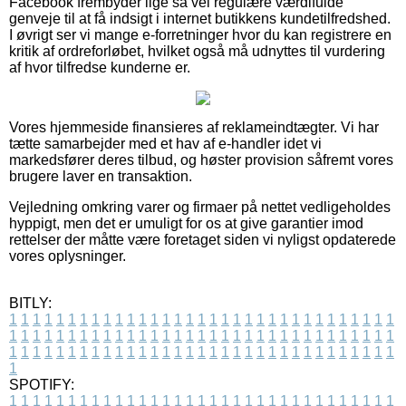
Facebook frembyder lige så vel regulære værdifulde
genveje til at få indsigt i internet butikkens kundetilfredshed.
I øvrigt ser vi mange e-forretninger hvor du kan registrere en
kritik af ordreforløbet, hvilket også må udnyttes til vurdering
af hvor tilfredse kunderne er.
Vores hjemmeside finansieres af reklameindtægter. Vi har
tætte samarbejder med et hav af e-handler idet vi
markedsfører deres tilbud, og høster provision såfremt vores
brugere laver en transaktion.
Vejledning omkring varer og firmaer på nettet vedligeholdes
hyppigt, men det er umuligt for os at give garantier imod
rettelser der måtte være foretaget siden vi nyligst opdaterede
vores oplysninger.
BITLY:
1
1
1
1
1
1
1
1
1
1
1
1
1
1
1
1
1
1
1
1
1
1
1
1
1
1
1
1
1
1
1
1
1
1
1
1
1
1
1
1
1
1
1
1
1
1
1
1
1
1
1
1
1
1
1
1
1
1
1
1
1
1
1
1
1
1
1
1
1
1
1
1
1
1
1
1
1
1
1
1
1
1
1
1
1
1
1
1
1
1
1
1
1
1
1
1
1
1
1
1
SPOTIFY:
1
1
1
1
1
1
1
1
1
1
1
1
1
1
1
1
1
1
1
1
1
1
1
1
1
1
1
1
1
1
1
1
1