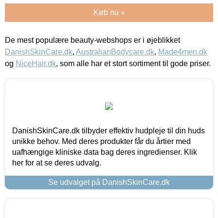
Køb nu »
De mest populære beauty-webshops er i øjeblikket
DanishSkinCare.dk
,
AustralianBodycare.dk
,
Made4men.dk
og
NiceHair.dk
, som alle har et stort sortiment til gode priser.
DanishSkinCare.dk tilbyder effektiv hudpleje til din huds
unikke behov. Med deres produkter får du årtier med
uafhængige kliniske data bag deres ingredienser. Klik
her for at se deres udvalg.
Se udvalget på DanishSkinCare.dk