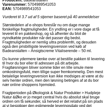
Producent:
badeanstalten
Varenummer:
5704989541053
EAN:
5704989541053
Vurderet til
3.7
ud af 5 stjerner baseret på
40
anmeldelser
Størstedelen af e-shops foreslår nu om dage mange
forskellige fragtmuligheder. En yndling er i vore dage at få
leveret til en pakkeshop, og så afhenter du blot de
nyindkøbte produkter når det passer dig bedst.
Fragtmuligheden er nemlig ultra problemfri, og desuden
også den prisbilligste leveringsversion ved køb af
Badeanstalten – Ansigtscreme Vitaliserende – 50 ml.
Du kunne ydermere tænke over at bestille pakken til levering
til hvor du bor eller til adressen på dit arbejde.
Fragtløsningen bliver somme tider en lille smule mere
omkostningsfuld, men tillige super fremkommelig. Den mest
betalelige leveringsversion kan ikke modsiges at være at du
selv henter ordren, men den løsning betinges af at du bor
nær online shoppens hjemsted.
Fragtperioden på Økologisk & Natur Produkter > Hudpleje
Natur &Øko er jo meget central hvis du absolut skal bruge
ordren om få sekunder, så herved er det relativt på sin plads
at vi besigtiger den estimerede leveringsdato ved det