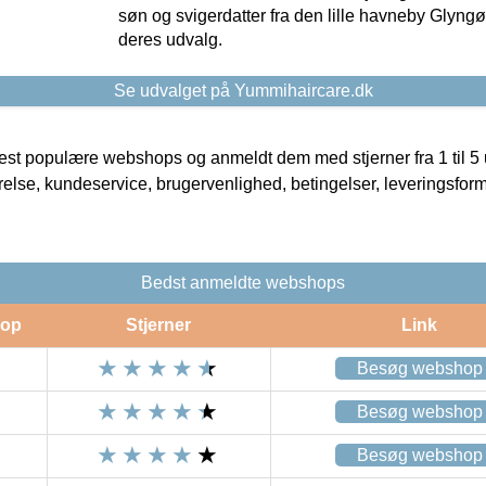
søn og svigerdatter fra den lille havneby Glyngøre
deres udvalg.
Se udvalget på Yummihaircare.dk
t populære webshops og anmeldt dem med stjerner fra 1 til 5 ud
rrelse, kundeservice, brugervenlighed, betingelser, leveringsfor
Bedst anmeldte webshops
op
Stjerner
Link
Besøg webshop
Besøg webshop
Besøg webshop