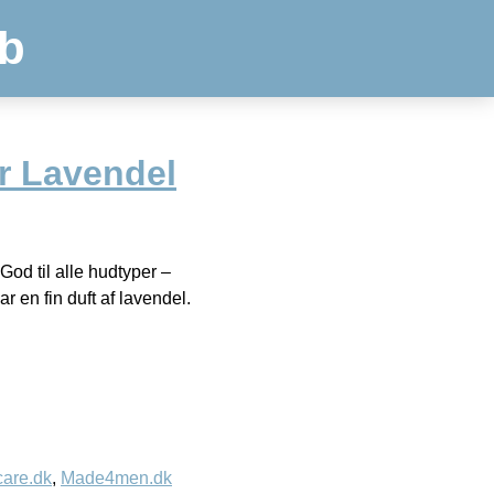
b
 Lavendel
d til alle hudtyper –
en fin duft af lavendel.
care.dk
,
Made4men.dk