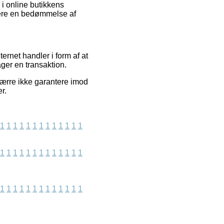
 i online butikkens
cere en bedømmelse af
ernet handler i form af at
ager en transaktion.
ærre ikke garantere imod
r.
1
1
1
1
1
1
1
1
1
1
1
1
1
1
1
1
1
1
1
1
1
1
1
1
1
1
1
1
1
1
1
1
1
1
1
1
1
1
1