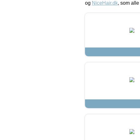
og
NiceHair.dk
, som alle 