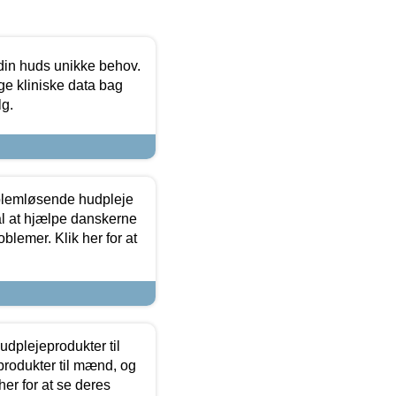
 din huds unikke behov.
ge kliniske data bag
lg.
oblemløsende hudpleje
ål at hjælpe danskerne
lemer. Klik her for at
dplejeprodukter til
produkter til mænd, og
her for at se deres