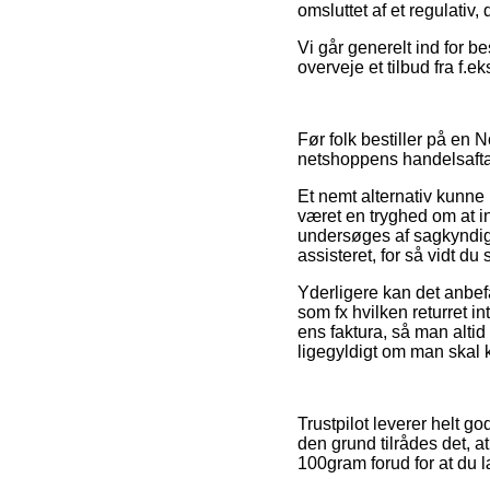
omsluttet af et regulativ,
Vi går generelt ind for b
overveje et tilbud fra f.e
Før folk bestiller på en 
netshoppens handelsaftal
Et nemt alternativ kunn
været en tryghed om at in
undersøges af sagkyndige
assisteret, for så vidt du
Yderligere kan det anbef
som fx hvilken returret in
ens faktura, så man alti
ligegyldigt om man skal k
Trustpilot leverer helt 
den grund tilrådes det,
100gram forud for at du l