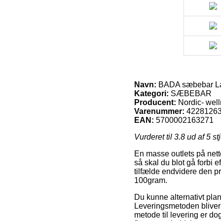
Navn:
BADA sæbebar La
Kategori:
SÆBEBAR
Producent:
Nordic- wel
Varenummer:
4228126
EAN:
5700002163271
Vurderet til
3.8
ud af 5 st
En masse outlets på nett
så skal du blot gå forbi e
tilfælde endvidere den p
100gram.
Du kunne alternativt planl
Leveringsmetoden bliver 
metode til levering er do