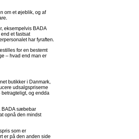
 om et øjeblik, og af
are.
er, eksempelvis BADA
end et fastsat
erpersonalet har fyraften.
stilles for en bestemt
nge – hvad end man er
rnet butikker i Danmark,
educere udsalgspriserne
 betragteligt, og endda
t på BADA sæbebar
 at opnå den mindst
gspris som er
ort er på den anden side