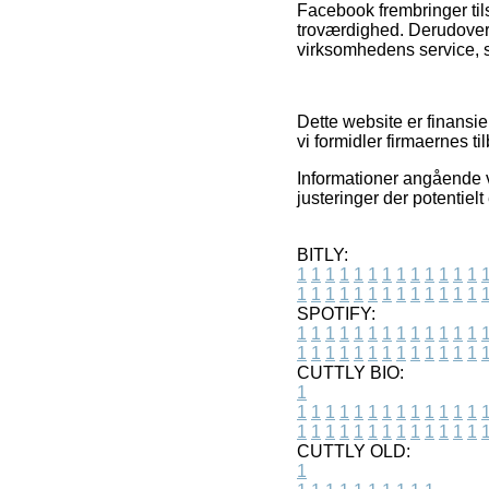
Facebook frembringer til
troværdighed. Derudover
virksomhedens service, s
Dette website er finansie
vi formidler firmaernes ti
Informationer angående 
justeringer der potentiel
BITLY:
1
1
1
1
1
1
1
1
1
1
1
1
1
1
1
1
1
1
1
1
1
1
1
1
1
1
SPOTIFY:
1
1
1
1
1
1
1
1
1
1
1
1
1
1
1
1
1
1
1
1
1
1
1
1
1
1
CUTTLY BIO:
1
1
1
1
1
1
1
1
1
1
1
1
1
1
1
1
1
1
1
1
1
1
1
1
1
1
1
CUTTLY OLD:
1