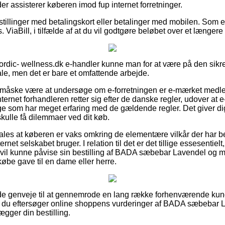
 der assisterer køberen imod fup internet forretninger.
estillinger med betalingskort eller betalinger med mobilen. Som e
ks. ViaBill, i tilfælde af at du vil godtgøre beløbet over et længere
Nordic- wellness.dk e-handler kunne man for at være på den sikre
e, men det er bare et omfattende arbejde.
e måske være at undersøge om e-forretningen er e-mærket medle
ternet forhandleren retter sig efter de danske regler, udover at 
 som har meget erfaring med de gældende regler. Det giver dig l
 skulle få dilemmaer ved dit køb.
ales at køberen er vaks omkring de elementære vilkår der har bet
ternet selskabet bruger. I relation til det er det tillige essesenti
d vil kunne påvise sin bestilling af BADA sæbebar Lavendel og
øbe gave til en dame eller herre.
gode genveje til at gennemrode en lang række forhenværende kund
 at du eftersøger online shoppens vurderinger af BADA sæbebar
ægger din bestilling.