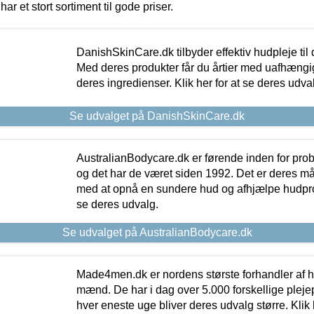
har et stort sortiment til gode priser.
DanishSkinCare.dk tilbyder effektiv hudpleje til
Med deres produkter får du årtier med uafhængi
deres ingredienser. Klik her for at se deres udva
Se udvalget på DanishSkinCare.dk
AustralianBodycare.dk er førende inden for pr
og det har de været siden 1992. Det er deres m
med at opnå en sundere hud og afhjælpe hudprob
se deres udvalg.
Se udvalget på AustralianBodycare.dk
Made4men.dk er nordens største forhandler af hu
mænd. De har i dag over 5.000 forskellige pleje
hver eneste uge bliver deres udvalg større. Klik 