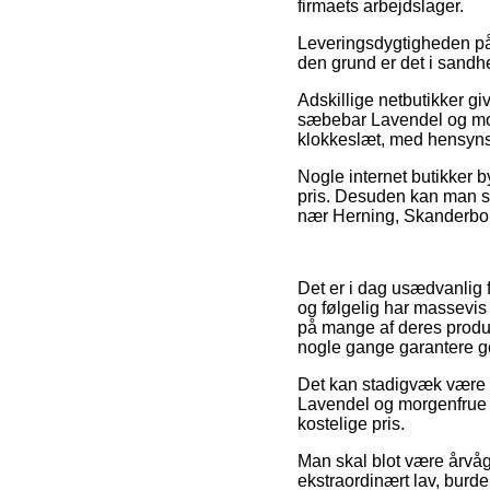
firmaets arbejdslager.
Leveringsdygtigheden på 
den grund er det i sandhe
Adskillige netbutikker 
sæbebar Lavendel og morg
klokkeslæt, med hensynsta
Nogle internet butikker b
pris. Desuden kan man s
nær Herning, Skanderborg
Det er i dag usædvanlig f
og følgelig har massevis 
på mange af deres produk
nogle gange garantere ge
Det kan stadigvæk være i
Lavendel og morgenfrue 1
kostelige pris.
Man skal blot være årvåge
ekstraordinært lav, burde