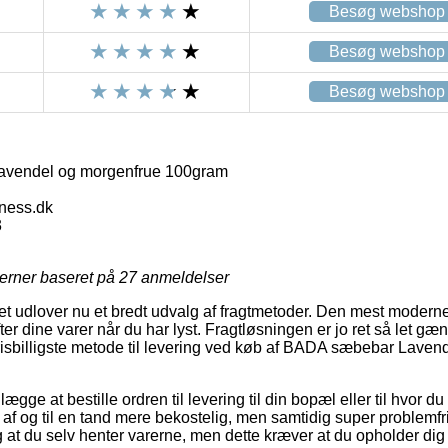
Besøg webshop
Besøg webshop
Besøg webshop
vendel og morgenfrue 100gram
lness.dk
3
jerner baseret på
27
anmeldelser
et udlover nu et bredt udvalg af fragtmetoder. Den mest modern
fter dine varer når du har lyst. Fragtløsningen er jo ret så let g
risbilligste metode til levering ved køb af BADA sæbebar Laven
ægge at bestille ordren til levering til din bopæl eller til hvor du
af og til en tand mere bekostelig, men samtidig super problemfr
g at du selv henter varerne, men dette kræver at du opholder dig