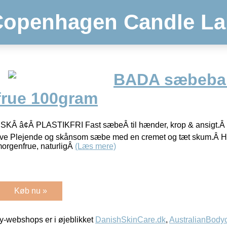
Copenhagen Candle La
BADA sæbebar
rue 100gram
 â¢Â PLASTIKFRI Fast sæbeÂ til hænder, krop & ansigt.Â Go
ive Plejende og skånsom sæbe med en cremet og tæt skum.Â Har 
rgenfrue, naturligÂ
(Læs mere)
Køb nu »
-webshops er i øjeblikket
DanishSkinCare.dk
,
AustralianBody