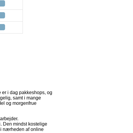
e er i dag pakkeshops, og
ængelig, samt i mange
del og morgenfrue
 arbejder.
i. Den mindst kostelige
 i nærheden af online