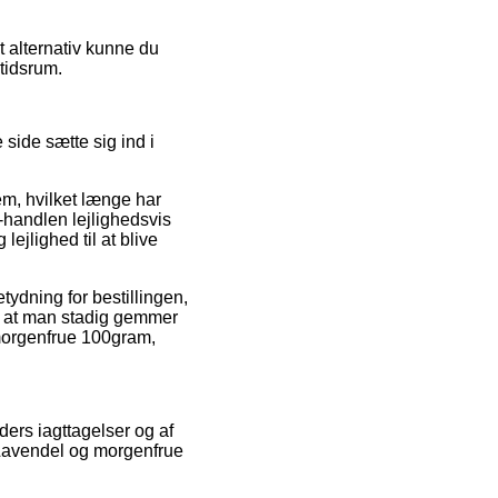
t alternativ kunne du
 tidsrum.
 side sætte sig ind i
m, hvilket længe har
e-handlen lejlighedsvis
ejlighed til at blive
ydning for bestillingen,
elt, at man stadig gemmer
 morgenfrue 100gram,
ers iagttagelser og af
 Lavendel og morgenfrue