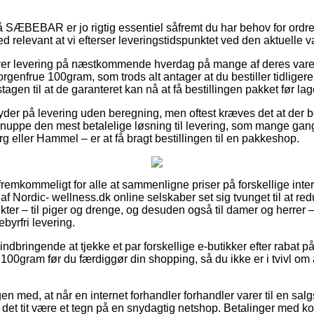
SÆBEBAR er jo rigtig essentiel såfremt du har behov for ordren
d relevant at vi efterser leveringstidspunktet ved den aktuelle v
giver levering på næstkommende hverdag på mange af deres var
enfrue 100gram, som trods alt antager at du bestiller tidligere 
gen til at de garanteret kan nå at få bestillingen pakket før lag
yder på levering uden beregning, men oftest kræves det at der be
nuppe den mest betalelige løsning til levering, som mange ga
 eller Hammel – er at få bragt bestillingen til en pakkeshop.
remkommeligt for alle at sammenligne priser på forskellige inte
af Nordic- wellness.dk online selskaber set sig tvunget til at r
ter – til piger og drenge, og desuden også til damer og herrer –
byrfri levering.
ndbringende at tjekke et par forskellige e-butikker efter raba
00gram før du færdiggør din shopping, så du ikke er i tvivl om
n med, at når en internet forhandler forhandler varer til en sal
 det tit være et tegn på en snydagtig netshop. Betalinger med k