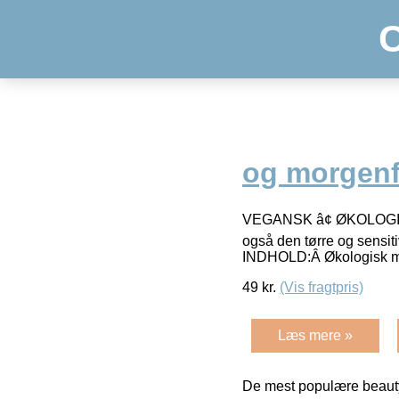
og morgenf
VEGANSK â¢ ØKOLOGISKÂ
også den tørre og sensit
INDHOLD:Â Økologisk mo
49
kr.
(Vis fragtpris)
Læs mere »
De mest populære beauty