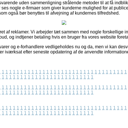
svarende uden sammenligning strålende metoder til at få indblik
 ses nogle e-firmaer som giver kunderne mulighed for at publi
om også bør benyttes til afvejning af kundernes tilfredshed.
ret af reklamer. Vi arbejder tæt sammen med nogle forskellige int
lbud, og indtjener betaling hvis en bruger fra vores website foret
varer og e-forhandlere vedligeholdes nu og da, men vi kan desv
t er iværksat efter seneste opdatering af de anvendte informatione
1
1
1
1
1
1
1
1
1
1
1
1
1
1
1
1
1
1
1
1
1
1
1
1
1
1
1
1
1
1
1
1
1
1
1
1
1
1
1
1
1
1
1
1
1
1
1
1
1
1
1
1
1
1
1
1
1
1
1
1
1
1
1
1
1
1
1
1
1
1
1
1
1
1
1
1
1
1
1
1
1
1
1
1
1
1
1
1
1
1
1
1
1
1
1
1
1
1
1
1
1
1
1
1
1
1
1
1
1
1
1
1
1
1
1
1
1
1
1
1
1
1
1
1
1
1
1
1
1
1
1
1
1
1
1
1
1
1
1
1
1
1
1
1
1
1
1
1
1
1
1
1
1
1
1
1
1
1
1
1
1
1
1
1
1
1
1
1
1
1
1
1
1
1
1
1
1
1
1
1
1
1
1