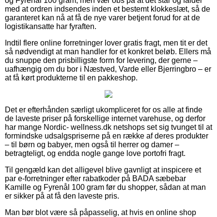
og Fyrenål 100 gram, men vær obs på at det står og falder
med at ordren indsendes inden et bestemt klokkeslæt, så de
garanteret kan nå at få de nye varer betjent forud for at de
logistikansatte har fyraften.
Indtil flere online forretninger lover gratis fragt, men tit er det
så nødvendigt at man handler for et konkret beløb. Ellers må
du snuppe den prisbilligste form for levering, der gerne –
uafhængig om du bor i Næstved, Varde eller Bjerringbro – er
at få kørt produkterne til en pakkeshop.
Det er efterhånden særligt ukompliceret for os alle at finde
de laveste priser på forskellige internet varehuse, og derfor
har mange Nordic- wellness.dk netshops set sig tvunget til at
formindske udsalgspriserne på en række af deres produkter
– til børn og babyer, men også til herrer og damer –
betragteligt, og endda nogle gange love portofri fragt.
Til gengæld kan det alligevel blive gavnligt at inspicere et
par e-forretninger efter rabatkoder på BADA sæbebar
Kamille og Fyrenål 100 gram før du shopper, sådan at man
er sikker på at få den laveste pris.
Man bør blot være så påpasselig, at hvis en online shop