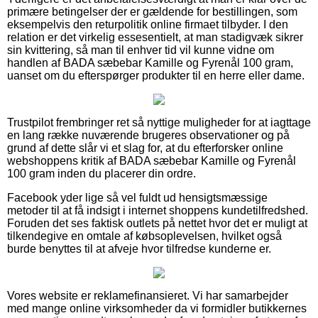
primære betingelser der er gældende for bestillingen, som
eksempelvis den returpolitik online firmaet tilbyder. I den
relation er det virkelig essesentielt, at man stadigvæk sikrer
sin kvittering, så man til enhver tid vil kunne vidne om
handlen af BADA sæbebar Kamille og Fyrenål 100 gram,
uanset om du efterspørger produkter til en herre eller dame.
Trustpilot frembringer ret så nyttige muligheder for at iagttage
en lang række nuværende brugeres observationer og på
grund af dette slår vi et slag for, at du efterforsker online
webshoppens kritik af BADA sæbebar Kamille og Fyrenål
100 gram inden du placerer din ordre.
Facebook yder lige så vel fuldt ud hensigtsmæssige
metoder til at få indsigt i internet shoppens kundetilfredshed.
Foruden det ses faktisk outlets på nettet hvor det er muligt at
tilkendegive en omtale af købsoplevelsen, hvilket også
burde benyttes til at afveje hvor tilfredse kunderne er.
Vores website er reklamefinansieret. Vi har samarbejder
med mange online virksomheder da vi formidler butikkernes