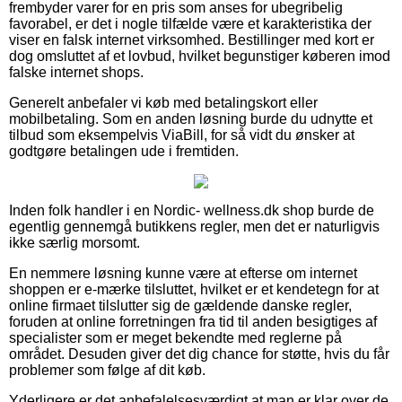
frembyder varer for en pris som anses for ubegribelig
favorabel, er det i nogle tilfælde være et karakteristika der
viser en falsk internet virksomhed. Bestillinger med kort er
dog omsluttet af et lovbud, hvilket begunstiger køberen imod
falske internet shops.
Generelt anbefaler vi køb med betalingskort eller
mobilbetaling. Som en anden løsning burde du udnytte et
tilbud som eksempelvis ViaBill, for så vidt du ønsker at
godtgøre betalingen ude i fremtiden.
Inden folk handler i en Nordic- wellness.dk shop burde de
egentlig gennemgå butikkens regler, men det er naturligvis
ikke særlig morsomt.
En nemmere løsning kunne være at efterse om internet
shoppen er e-mærke tilsluttet, hvilket er et kendetegn for at
online firmaet tilslutter sig de gældende danske regler,
foruden at online forretningen fra tid til anden besigtiges af
specialister som er meget bekendte med reglerne på
området. Desuden giver det dig chance for støtte, hvis du får
problemer som følge af dit køb.
Yderligere er det anbefalelsesværdigt at man er klar over de