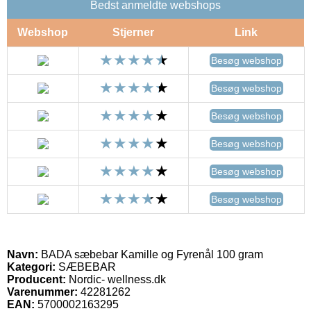
Bedst anmeldte webshops
Webshop
Stjerner
Link
Besøg webshop
Besøg webshop
Besøg webshop
Besøg webshop
Besøg webshop
Besøg webshop
Navn:
BADA sæbebar Kamille og Fyrenål 100 gram
Kategori:
SÆBEBAR
Producent:
Nordic- wellness.dk
Varenummer:
42281262
EAN:
5700002163295