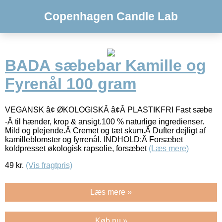
Copenhagen Candle Lab
BADA sæbebar Kamille og
Fyrenål 100 gram
VEGANSK â¢ ØKOLOGISKÂ â¢Â PLASTIKFRI Fast sæbe
-Â til hænder, krop & ansigt.100 % naturlige ingredienser.
Mild og plejende.Â Cremet og tæt skum.Â Dufter dejligt af
kamilleblomster og fyrrenål. INDHOLD:Â Forsæbet
koldpresset økologisk rapsolie, forsæbet
(Læs mere)
49
kr.
(Vis fragtpris)
Læs mere »
Køb nu »