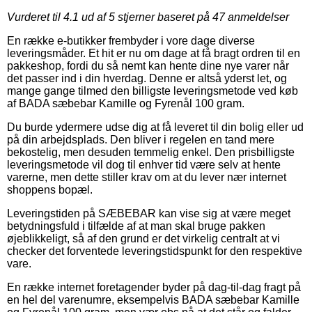
Vurderet til
4.1
ud af 5 stjerner baseret på
47
anmeldelser
En række e-butikker frembyder i vore dage diverse
leveringsmåder. Et hit er nu om dage at få bragt ordren til en
pakkeshop, fordi du så nemt kan hente dine nye varer når
det passer ind i din hverdag. Denne er altså yderst let, og
mange gange tilmed den billigste leveringsmetode ved køb
af BADA sæbebar Kamille og Fyrenål 100 gram.
Du burde ydermere udse dig at få leveret til din bolig eller ud
på din arbejdsplads. Den bliver i regelen en tand mere
bekostelig, men desuden temmelig enkel. Den prisbilligste
leveringsmetode vil dog til enhver tid være selv at hente
varerne, men dette stiller krav om at du lever nær internet
shoppens bopæl.
Leveringstiden på SÆBEBAR kan vise sig at være meget
betydningsfuld i tilfælde af at man skal bruge pakken
øjeblikkeligt, så af den grund er det virkelig centralt at vi
checker det forventede leveringstidspunkt for den respektive
vare.
En række internet foretagender byder på dag-til-dag fragt på
en hel del varenumre, eksempelvis BADA sæbebar Kamille