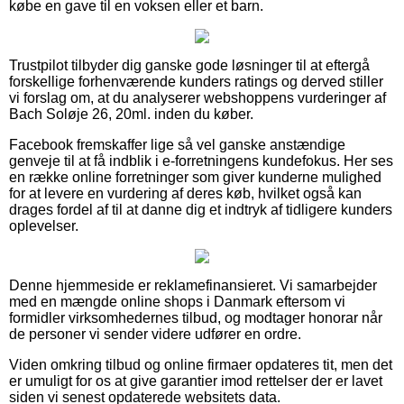
købe en gave til en voksen eller et barn.
Trustpilot tilbyder dig ganske gode løsninger til at eftergå
forskellige forhenværende kunders ratings og derved stiller
vi forslag om, at du analyserer webshoppens vurderinger af
Bach Soløje 26, 20ml. inden du køber.
Facebook fremskaffer lige så vel ganske anstændige
genveje til at få indblik i e-forretningens kundefokus. Her ses
en række online forretninger som giver kunderne mulighed
for at levere en vurdering af deres køb, hvilket også kan
drages fordel af til at danne dig et indtryk af tidligere kunders
oplevelser.
Denne hjemmeside er reklamefinansieret. Vi samarbejder
med en mængde online shops i Danmark eftersom vi
formidler virksomhedernes tilbud, og modtager honorar når
de personer vi sender videre udfører en ordre.
Viden omkring tilbud og online firmaer opdateres tit, men det
er umuligt for os at give garantier imod rettelser der er lavet
siden vi senest opdaterede websitets data.