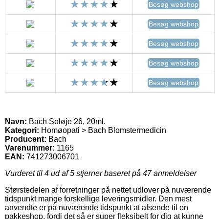
Besøg webshop
Besøg webshop
Besøg webshop
Besøg webshop
Besøg webshop
Navn:
Bach Soløje 26, 20ml.
Kategori:
Homøopati > Bach Blomstermedicin
Producent:
Bach
Varenummer:
1165
EAN:
741273006701
Vurderet til
4
ud af 5 stjerner baseret på
47
anmeldelser
Størstedelen af forretninger på nettet udlover på nuværende
tidspunkt mange forskellige leveringsmidler. Den mest
anvendte er på nuværende tidspunkt at afsende til en
pakkeshop, fordi det så er super fleksibelt for dig at kunne