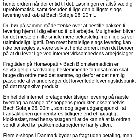
hente ordren når der er tid til det. Løsningen er altså vældig
uproblematisk, samt desuden tillige den billigste slags
levering ved køb af Bach Soløje 26, 20ml..
Du bør på samme måde tænke over at bestille pakken til
levering hjem til dig eller ud til dit arbejde. Muligheden bliver
for det meste en lille smule mere bekostelig, men lige så vel
ualmindeligt ligetil. Den mest betalelige slags levering kan
ikke benægtes at være selv at hente ordren, men det beroer
på at du lever lige ved internet virksomhedens arbejdslager.
Fragttiden på Homøopati > Bach Blomstermedicin er
selvfølgelig usædvanlig bestemmende forudsat man skal
bruge din ordre med det samme, og derfor er det nemlig
passende at vi undersøger det forventede leveringstidspunkt
på det respektive produkt.
En hel del internet foretagender tilsiger levering på næste
hverdag på mange af shoppens produkter, eksempelvis
Bach Soløje 26, 20ml., som dog tager udgangspunkt i at
transaktionen gennemføres tidligere end et nøjagtigt
klokkeslæt, med hensynstagen til at de kan nå at få ordren
sendt afsted før pakkemedarbejderne har fyraften.
Flere e-shops i Danmark byder på fragt uden betaling, men