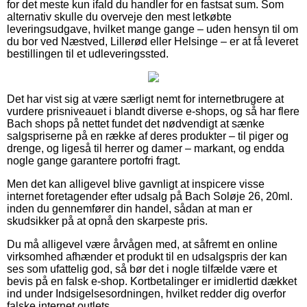
for det meste kun ifald du handler for en fastsat sum. Som
alternativ skulle du overveje den mest letkøbte
leveringsudgave, hvilket mange gange – uden hensyn til om
du bor ved Næstved, Lillerød eller Helsinge – er at få leveret
bestillingen til et udleveringssted.
Det har vist sig at være særligt nemt for internetbrugere at
vurdere prisniveauet i blandt diverse e-shops, og så har flere
Bach shops på nettet fundet det nødvendigt at sænke
salgspriserne på en række af deres produkter – til piger og
drenge, og ligeså til herrer og damer – markant, og endda
nogle gange garantere portofri fragt.
Men det kan alligevel blive gavnligt at inspicere visse
internet foretagender efter udsalg på Bach Soløje 26, 20ml.
inden du gennemfører din handel, sådan at man er
skudsikker på at opnå den skarpeste pris.
Du må alligevel være årvågen med, at såfremt en online
virksomhed afhænder et produkt til en udsalgspris der kan
ses som ufattelig god, så bør det i nogle tilfælde være et
bevis på en falsk e-shop. Kortbetalinger er imidlertid dækket
ind under Indsigelsesordningen, hvilket redder dig overfor
falske internet outlets.