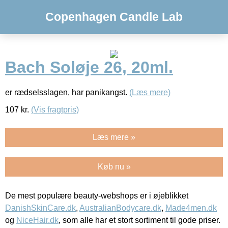
Copenhagen Candle Lab
Bach Soløje 26, 20ml.
er rædselsslagen, har panikangst.
(Læs mere)
107
kr.
(Vis fragtpris)
Læs mere »
Køb nu »
De mest populære beauty-webshops er i øjeblikket
DanishSkinCare.dk
,
AustralianBodycare.dk
,
Made4men.dk
og
NiceHair.dk
, som alle har et stort sortiment til gode priser.