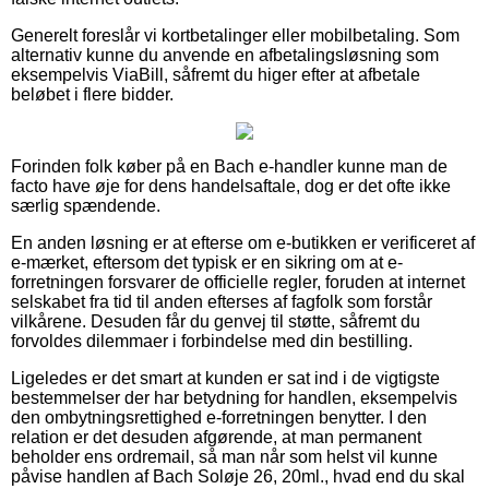
Generelt foreslår vi kortbetalinger eller mobilbetaling. Som
alternativ kunne du anvende en afbetalingsløsning som
eksempelvis ViaBill, såfremt du higer efter at afbetale
beløbet i flere bidder.
Forinden folk køber på en Bach e-handler kunne man de
facto have øje for dens handelsaftale, dog er det ofte ikke
særlig spændende.
En anden løsning er at efterse om e-butikken er verificeret af
e-mærket, eftersom det typisk er en sikring om at e-
forretningen forsvarer de officielle regler, foruden at internet
selskabet fra tid til anden efterses af fagfolk som forstår
vilkårene. Desuden får du genvej til støtte, såfremt du
forvoldes dilemmaer i forbindelse med din bestilling.
Ligeledes er det smart at kunden er sat ind i de vigtigste
bestemmelser der har betydning for handlen, eksempelvis
den ombytningsrettighed e-forretningen benytter. I den
relation er det desuden afgørende, at man permanent
beholder ens ordremail, så man når som helst vil kunne
påvise handlen af Bach Soløje 26, 20ml., hvad end du skal