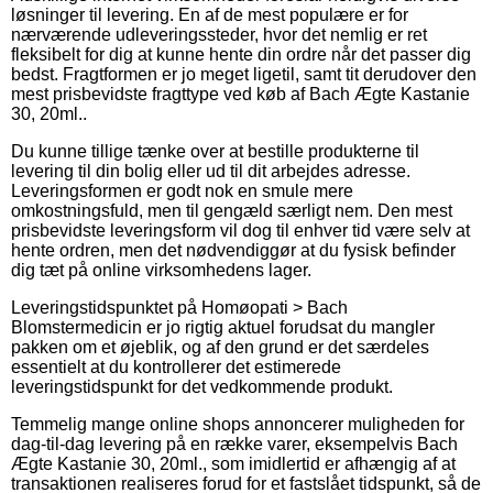
løsninger til levering. En af de mest populære er for
nærværende udleveringssteder, hvor det nemlig er ret
fleksibelt for dig at kunne hente din ordre når det passer dig
bedst. Fragtformen er jo meget ligetil, samt tit derudover den
mest prisbevidste fragttype ved køb af Bach Ægte Kastanie
30, 20ml..
Du kunne tillige tænke over at bestille produkterne til
levering til din bolig eller ud til dit arbejdes adresse.
Leveringsformen er godt nok en smule mere
omkostningsfuld, men til gengæld særligt nem. Den mest
prisbevidste leveringsform vil dog til enhver tid være selv at
hente ordren, men det nødvendiggør at du fysisk befinder
dig tæt på online virksomhedens lager.
Leveringstidspunktet på Homøopati > Bach
Blomstermedicin er jo rigtig aktuel forudsat du mangler
pakken om et øjeblik, og af den grund er det særdeles
essentielt at du kontrollerer det estimerede
leveringstidspunkt for det vedkommende produkt.
Temmelig mange online shops annoncerer muligheden for
dag-til-dag levering på en række varer, eksempelvis Bach
Ægte Kastanie 30, 20ml., som imidlertid er afhængig af at
transaktionen realiseres forud for et fastslået tidspunkt, så de