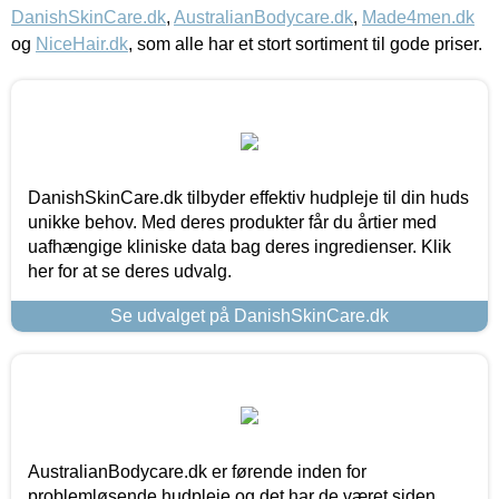
DanishSkinCare.dk
,
AustralianBodycare.dk
,
Made4men.dk
og
NiceHair.dk
, som alle har et stort sortiment til gode priser.
DanishSkinCare.dk tilbyder effektiv hudpleje til din huds
unikke behov. Med deres produkter får du årtier med
uafhængige kliniske data bag deres ingredienser. Klik
her for at se deres udvalg.
Se udvalget på DanishSkinCare.dk
AustralianBodycare.dk er førende inden for
problemløsende hudpleje og det har de været siden