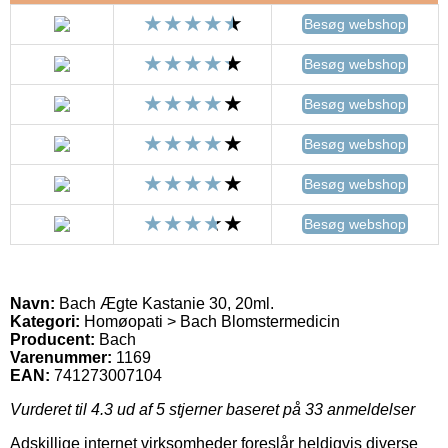
Besøg webshop
Besøg webshop
Besøg webshop
Besøg webshop
Besøg webshop
Besøg webshop
Navn:
Bach Ægte Kastanie 30, 20ml.
Kategori:
Homøopati > Bach Blomstermedicin
Producent:
Bach
Varenummer:
1169
EAN:
741273007104
Vurderet til
4.3
ud af 5 stjerner baseret på
33
anmeldelser
Adskillige internet virksomheder foreslår heldigvis diverse