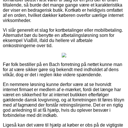
tiltalende, så burde det mange gange være et karakteristika
der viser en bedragerisk butik. Kortkøb er heldigvis omfattet
af en orden, hvilket dækker køberen overfor uærlige internet
virksomheder.
Vi slår generelt et slag for kortbetalinger eller mobilbetaling.
Alternativt bør du benytte en afbetalingsløsning som for
eksempel ViaBill, ifald du hellere vil afbetale
omkostningerne over tid.
Før folk bestiller på en Bach forretning på nettet kunne man
for at være sikker gøre sig bekendt med indholdet af dens
vilkår, dog er det i reglen ikke videre spændende.
En nemmere løsning kunne derfor være at se hvorvidt
internet firmaet er medlem af e-mærket, fordi det længe har
været en sikkerhed for at internet butikken efterfølger
gældende dansk lovgivning, og at forretningen tit føres tilsyn
med af fagmænd der forstår retningslinjerne. Det er en rigtig
god anledning til at få hjælp, hvis du oplever besvær i
forbindelse med dit indkøb.
Ligeså kan det være til hjælp at køber er obs på de vigtigste