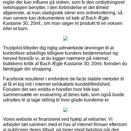
regler der kan influere på ordren, som fx den ombytningsret
netshoppen benytter. I den forbindelse er det tilmed
afgørende, at man stadigvæk sikrer ens ordrekvittering, så
man senere kan dokumentere sit køb af Bach Ægte
Kastanie 30, 20ml., om man søger et produkt til en voksen
eller et barn.
Trustpilot tilbyder dig rigtig udmærkede løsninger til at
kontrollere adskillige tidligere kunders bedømmelser og
herved foreslår vi, at du kigger nærmere på internet
butikkens kritik af Bach Ægte Kastanie 30, 20ml. forinden du
færdiggør din shopping.
Facebook resulterer i endvidere de facto stabile metoder til
at få et kig ind i internet selskabets kundetilfredshed.
Foruden det ses endda e-handler hvor folk kan
sammensætte en evaluering af deres køb, som også burde
udnyttes til at tage stilling til hvor glade kunderne er.
Vores website er finansieret ved hjælp af reklamer. Vi
arbejder tæt sammen med et hav af internet firmaer eftersom
vi publicerer deres tilbud, og tager imod betaling når den