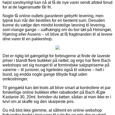
højst sandsynligt kan nå at få de nye varer sendt afsted forud
for at de lageransatte får fri.
Nogle få online outlets garanterer gebyrfri levering, men
typisk kun når der bestilles for en bestemt sum. Desuden
kunne du vælge den mindst kostelige løsning til levering,
som mange gange – uafhængig om du bor tæt på Helsingør,
Hjørring eller Assens – vil blive at få fragtmanden til at levere
dine varer til en pakkeshop.
Det er rigtig let gængeligt for forbrugerne at finde de laveste
priser i blandt flere butikker på nettet, og ergo har flere Bach
webshops set sig tvunget til at formindske salgspriserne på
varerne – til juniorer, og ligeledes også til voksne – helt i
bund, og endda nogle gange tilbyde fragt uden
omkostninger.
Til gengæld kan det trods alt blive smart at kontrollere et par
forskellige online butikker efter rabatkoder på Bach Ægte
Kastanie 30, 20ml. forinden du køber, sådan at man ikke er i
tvivl om at skaffe sig den skarpeste pris.
Du må blot ikke glemme, at såfremt en online webshop
forhandler bedst i test varer til salg for en pris der er uhørt