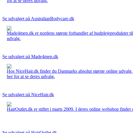
for at se deres udvalg.
Se udvalget på AustralianBodycare.dk
Made4men.dk er nordens største forhandler af hudplejeprodukter til 
udvalg.
Se udvalget på Made4men.dk
Hos NiceHair.dk finder du Danmarks absolut største online udvalg a
her for at se deres udvalg.
Se udvalget på NiceHair.dk
HairOutlet.dk er stiftet i marts 2009. I deres online webshop finder 
Se udvalget på HairOutlet.dk