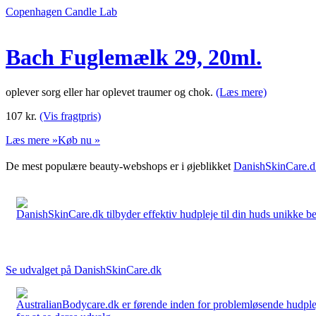
Copenhagen Candle Lab
Bach Fuglemælk 29, 20ml.
oplever sorg eller har oplevet traumer og chok.
(Læs mere)
107
kr.
(Vis fragtpris)
Læs mere »
Køb nu »
De mest populære beauty-webshops er i øjeblikket
DanishSkinCare.d
DanishSkinCare.dk tilbyder effektiv hudpleje til din huds unikke be
Se udvalget på DanishSkinCare.dk
AustralianBodycare.dk er førende inden for problemløsende hudplej