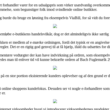
t forhandler varer for en udsalgspris som virker usædvanlig overkommeli
emmelse, som begunstiger folk imod svindlende online butikker.
g burde du bruge en løsning fra eksempelvis ViaBill, for så vidt du fo
emløbe e-butikkens handelsvilkår, dog er det almindeligvis ikke særlig 
ken er medlem af e-mærke ordningen, fordi det typisk er en angivelse a
egler. Det er en rigtig god genvej til at få hjælp, ifald du udsættes for
ntære vedtægter der kan have indvirkning på ordren, som eksempelvis de
således man til enhver tid vil kunne bekræfte ordren af Bach Fuglemælk 
 på en stor portion eksisterende kunders oplevelser og af den grund er 
gt i online shoppens kundefokus. Desuden ser vi nogle e-forhandlere som 
 er.
nternet virksomheder hvori vi introducerer virksomhedernes produkter,