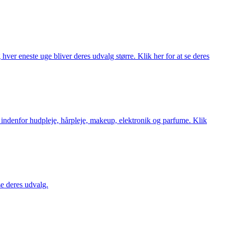
ver eneste uge bliver deres udvalg større. Klik her for at se deres
 indenfor hudpleje, hårpleje, makeup, elektronik og parfume. Klik
se deres udvalg.