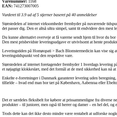
Varenummer:
1168
EAN:
741273007005
Vurderet til
3.9
ud af 5 stjerner baseret på
40
anmeldelser
Størstedelen af internet virksomheder frembyder på nuværende tidspunkt
det passer dig. Den er altså ultra simpel, samt tit endvidere den mes
Du kunne alternativt overveje at få varerne sendt hjem til hvor du bo
Den mest prisbevidste leveringsudgave er utvivlsomt at hente produkt
Leveringstiden på Homøopati > Bach Blomstermedicin kan vise sig at v
leveringstidspunkt ved den respektive vare.
Størstedelen af internet foretagender frembyder 1 hverdags levering p
et nøjagtigt klokkeslæt, med det formål at de med sikkerhed kan nå at f
Enkelte e-forretninger i Danmark garanterer levering uden beregning,
tilfælde – hvad end man bor tæt på København, Aabenraa eller Ebeltoft 
Det er særdeles fleksibelt for købere at prissammenligne fra diverse n
produkter – til juniorer, men også til herrer og damer – en hel del, o
Trods dette kan det ikke desto mindre være rentabelt at udforske nogle