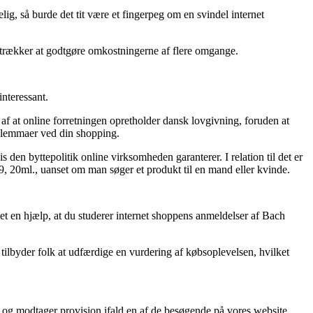
g, så burde det tit være et fingerpeg om en svindel internet
retrækker at godtgøre omkostningerne af flere omgange.
interessant.
f at online forretningen opretholder dansk lovgivning, foruden at
 dilemmaer ved din shopping.
n byttepolitik online virksomheden garanterer. I relation til det er
29, 20ml., uanset om man søger et produkt til en mand eller kvinde.
det en hjælp, at du studerer internet shoppens anmeldelser af Bach
tilbyder folk at udfærdige en vurdering af købsoplevelsen, hvilket
 og modtager provision ifald en af de besøgende på vores website