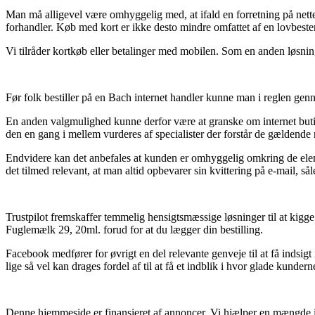
Man må alligevel være omhyggelig med, at ifald en forretning på nette
forhandler. Køb med kort er ikke desto mindre omfattet af en lovbest
Vi tilråder kortkøb eller betalinger med mobilen. Som en anden løsnin
Før folk bestiller på en Bach internet handler kunne man i reglen genn
En anden valgmulighed kunne derfor være at granske om internet butik
den en gang i mellem vurderes af specialister der forstår de gældende r
Endvidere kan det anbefales at kunden er omhyggelig omkring de eleme
det tilmed relevant, at man altid opbevarer sin kvittering på e-mail, 
Trustpilot fremskaffer temmelig hensigtsmæssige løsninger til at kigge
Fuglemælk 29, 20ml. forud for at du lægger din bestilling.
Facebook medfører for øvrigt en del relevante genveje til at få indsi
lige så vel kan drages fordel af til at få et indblik i hvor glade kunderne
Denne hjemmeside er finansieret af annoncer. Vi hjælper en mængde i