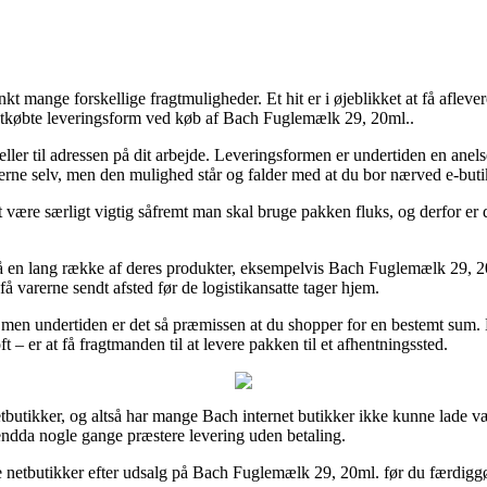
 mange forskellige fragtmuligheder. Et hit er i øjeblikket at få afleve
t letkøbte leveringsform ved køb af Bach Fuglemælk 29, 20ml..
r eller til adressen på dit arbejde. Leveringsformen er undertiden en a
erne selv, men den mulighed står og falder med at du bor nærved e-butik
ære særligt vigtig såfremt man skal bruge pakken fluks, og derfor er d
å en lang række af deres produkter, eksempelvis Bach Fuglemælk 29, 20ml
å varerne sendt afsted før de logistikansatte tager hjem.
 men undertiden er det så præmissen at du shopper for en bestemt sum.
– er at få fragtmanden til at levere pakken til et afhentningssted.
etbutikker, og altså har mange Bach internet butikker ikke kunne lade væ
g endda nogle gange præstere levering uden betaling.
 netbutikker efter udsalg på Bach Fuglemælk 29, 20ml. før du færdiggør 