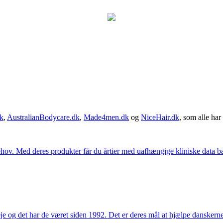
k
,
AustralianBodycare.dk
,
Made4men.dk
og
NiceHair.dk
, som alle har 
hov. Med deres produkter får du årtier med uafhængige kliniske data bag
e og det har de været siden 1992. Det er deres mål at hjælpe dansker