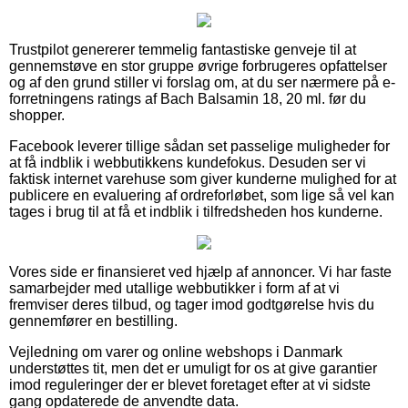
Trustpilot genererer temmelig fantastiske genveje til at
gennemstøve en stor gruppe øvrige forbrugeres opfattelser
og af den grund stiller vi forslag om, at du ser nærmere på e-
forretningens ratings af Bach Balsamin 18, 20 ml. før du
shopper.
Facebook leverer tillige sådan set passelige muligheder for
at få indblik i webbutikkens kundefokus. Desuden ser vi
faktisk internet varehuse som giver kunderne mulighed for at
publicere en evaluering af ordreforløbet, som lige så vel kan
tages i brug til at få et indblik i tilfredsheden hos kunderne.
Vores side er finansieret ved hjælp af annoncer. Vi har faste
samarbejder med utallige webbutikker i form af at vi
fremviser deres tilbud, og tager imod godtgørelse hvis du
gennemfører en bestilling.
Vejledning om varer og online webshops i Danmark
understøttes tit, men det er umuligt for os at give garantier
imod reguleringer der er blevet foretaget efter at vi sidste
gang opdaterede de anvendte data.