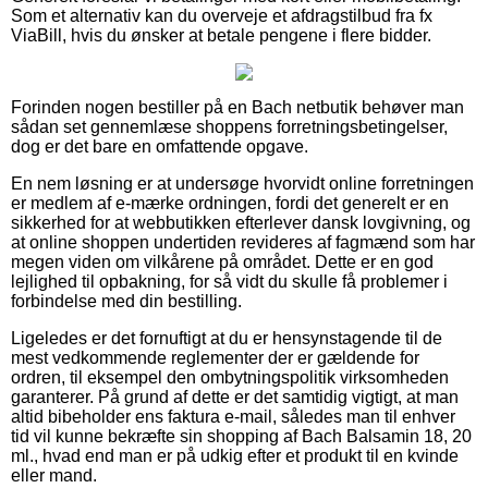
Som et alternativ kan du overveje et afdragstilbud fra fx
ViaBill, hvis du ønsker at betale pengene i flere bidder.
Forinden nogen bestiller på en Bach netbutik behøver man
sådan set gennemlæse shoppens forretningsbetingelser,
dog er det bare en omfattende opgave.
En nem løsning er at undersøge hvorvidt online forretningen
er medlem af e-mærke ordningen, fordi det generelt er en
sikkerhed for at webbutikken efterlever dansk lovgivning, og
at online shoppen undertiden revideres af fagmænd som har
megen viden om vilkårene på området. Dette er en god
lejlighed til opbakning, for så vidt du skulle få problemer i
forbindelse med din bestilling.
Ligeledes er det fornuftigt at du er hensynstagende til de
mest vedkommende reglementer der er gældende for
ordren, til eksempel den ombytningspolitik virksomheden
garanterer. På grund af dette er det samtidig vigtigt, at man
altid bibeholder ens faktura e-mail, således man til enhver
tid vil kunne bekræfte sin shopping af Bach Balsamin 18, 20
ml., hvad end man er på udkig efter et produkt til en kvinde
eller mand.