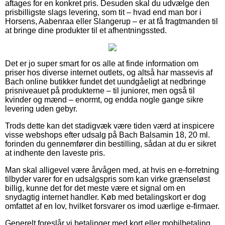
aftages for en konkret pris. Desuden skal du udvælge den
prisbilligste slags levering, som tit – hvad end man bor i
Horsens, Aabenraa eller Slangerup – er at få fragtmanden til
at bringe dine produkter til et afhentningssted.
Det er jo super smart for os alle at finde information om
priser hos diverse internet outlets, og altså har massevis af
Bach online butikker fundet det uundgåeligt at nedbringe
prisniveauet på produkterne – til juniorer, men også til
kvinder og mænd – enormt, og endda nogle gange sikre
levering uden gebyr.
Trods dette kan det stadigvæk være tiden værd at inspicere
visse webshops efter udsalg på Bach Balsamin 18, 20 ml.
forinden du gennemfører din bestilling, sådan at du er sikret
at indhente den laveste pris.
Man skal alligevel være årvågen med, at hvis en e-forretning
tilbyder varer for en udsalgspris som kan virke grænseløst
billig, kunne det for det meste være et signal om en
snydagtig internet handler. Køb med betalingskort er dog
omfattet af en lov, hvilket forsvarer os imod uærlige e-firmaer.
Generelt foreslår vi betalinger med kort eller mobilbetaling.