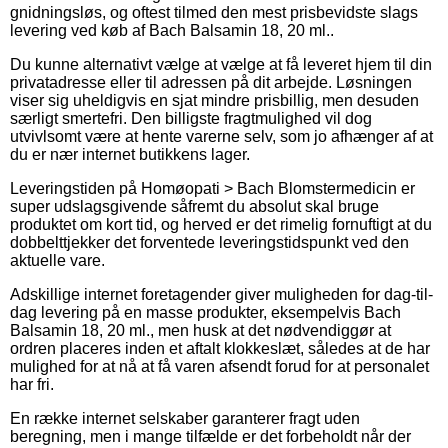
gnidningsløs, og oftest tilmed den mest prisbevidste slags
levering ved køb af Bach Balsamin 18, 20 ml..
Du kunne alternativt vælge at vælge at få leveret hjem til din
privatadresse eller til adressen på dit arbejde. Løsningen
viser sig uheldigvis en sjat mindre prisbillig, men desuden
særligt smertefri. Den billigste fragtmulighed vil dog
utvivlsomt være at hente varerne selv, som jo afhænger af at
du er nær internet butikkens lager.
Leveringstiden på Homøopati > Bach Blomstermedicin er
super udslagsgivende såfremt du absolut skal bruge
produktet om kort tid, og herved er det rimelig fornuftigt at du
dobbelttjekker det forventede leveringstidspunkt ved den
aktuelle vare.
Adskillige internet foretagender giver muligheden for dag-til-
dag levering på en masse produkter, eksempelvis Bach
Balsamin 18, 20 ml., men husk at det nødvendiggør at
ordren placeres inden et aftalt klokkeslæt, således at de har
mulighed for at nå at få varen afsendt forud for at personalet
har fri.
En række internet selskaber garanterer fragt uden
beregning, men i mange tilfælde er det forbeholdt når der