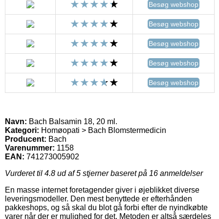
Besøg webshop
Besøg webshop
Besøg webshop
Besøg webshop
Besøg webshop
Navn:
Bach Balsamin 18, 20 ml.
Kategori:
Homøopati > Bach Blomstermedicin
Producent:
Bach
Varenummer:
1158
EAN:
741273005902
Vurderet til
4.8
ud af 5 stjerner baseret på
16
anmeldelser
En masse internet foretagender giver i øjeblikket diverse
leveringsmodeller. Den mest benyttede er efterhånden
pakkeshops, og så skal du blot gå forbi efter de nyindkøbte
varer når der er mulighed for det. Metoden er altså særdeles