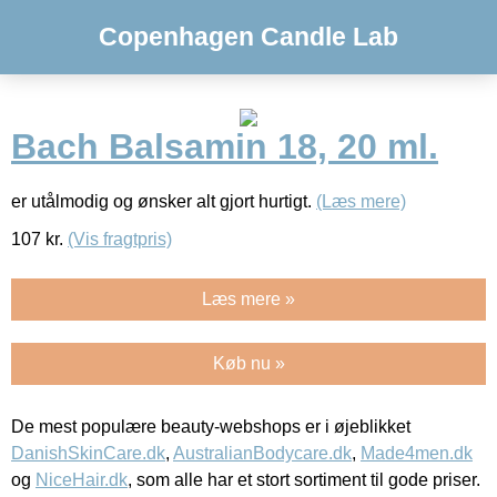
Copenhagen Candle Lab
Bach Balsamin 18, 20 ml.
er utålmodig og ønsker alt gjort hurtigt.
(Læs mere)
107
kr.
(Vis fragtpris)
Læs mere »
Køb nu »
De mest populære beauty-webshops er i øjeblikket
DanishSkinCare.dk
,
AustralianBodycare.dk
,
Made4men.dk
og
NiceHair.dk
, som alle har et stort sortiment til gode priser.