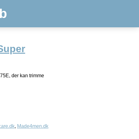
b
Super
775E, der kan trimme
care.dk
,
Made4men.dk