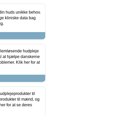
 din huds unikke behov.
ge kliniske data bag
lg.
oblemløsende hudpleje
ål at hjælpe danskerne
lemer. Klik her for at
dplejeprodukter til
produkter til mænd, og
her for at se deres