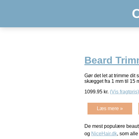
Beard Trim
Gør det let at trimme d
skægget fra 1 mm til 15
1099.95
kr.
(Vis fragtpris)
Læs mere »
De mest populære beauty
og
NiceHair.dk
, som alle 