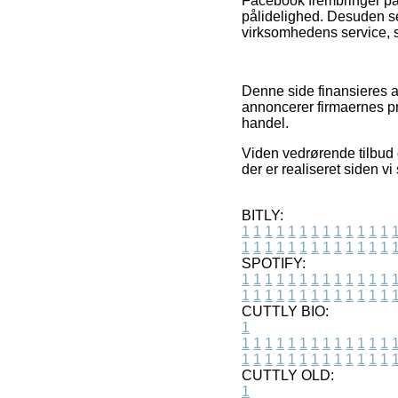
Facebook frembringer på 
pålidelighed. Desuden ses
virksomhedens service, s
Denne side finansieres a
annoncerer firmaernes pr
handel.
Viden vedrørende tilbud 
der er realiseret siden v
BITLY:
1
1
1
1
1
1
1
1
1
1
1
1
1
1
1
1
1
1
1
1
1
1
1
1
1
1
SPOTIFY:
1
1
1
1
1
1
1
1
1
1
1
1
1
1
1
1
1
1
1
1
1
1
1
1
1
1
CUTTLY BIO:
1
1
1
1
1
1
1
1
1
1
1
1
1
1
1
1
1
1
1
1
1
1
1
1
1
1
1
CUTTLY OLD:
1