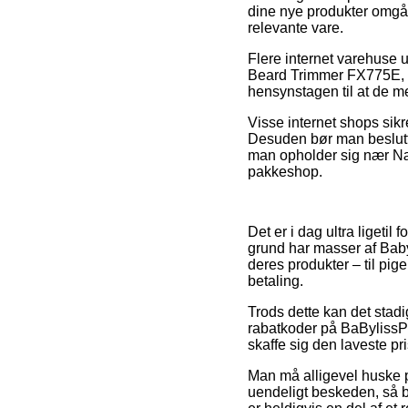
dine nye produkter omgåe
relevante vare.
Flere internet varehuse 
Beard Trimmer FX775E, so
hensynstagen til at de me
Visse internet shops sikre
Desuden bør man beslutt
man opholder sig nær Næst
pakkeshop.
Det er i dag ultra ligeti
grund har masser af Baby
deres produkter – til pi
betaling.
Trods dette kan det stadi
rabatkoder på BaBylissP
skaffe sig den laveste pri
Man må alligevel huske på
uendeligt beskeden, så b