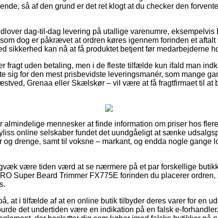
nde, så af den grund er det ret klogt at du checker den forvente
udlover dag-til-dag levering på utallige varenumre, eksempelv
m dog er påkrævet at ordren køres igennem forinden et aftalt 
d sikkerhed kan nå at få produktet betjent før medarbejderne hol
r fragt uden betaling, men i de fleste tilfælde kun ifald man indkø
e sig for den mest prisbevidste leveringsmanér, som mange ga
ved, Grenaa eller Skælskør – vil være at få fragtfirmaet til at 
l for almindelige mennesker at finde information om priser hos fle
liss online selskaber fundet det uundgåeligt at sænke udsalgs
ger og drenge, samt til voksne – markant, og endda nogle gange 
gvæk være tiden værd at se nærmere på et par forskellige butikke
RO Super Beard Trimmer FX775E forinden du placerer ordren, så
s.
, at i tilfælde af at en online butik tilbyder deres varer for en 
urde det undertiden være en indikation på en falsk e-forhandle