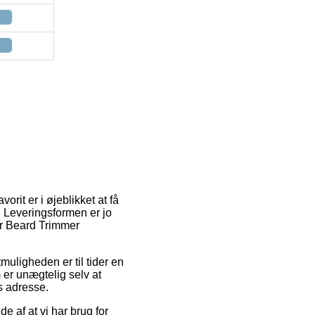
rit er i øjeblikket at få
. Leveringsformen er jo
er Beard Trimmer
tmuligheden er til tider en
 er unægtelig selv at
s adresse.
 af at vi har brug for