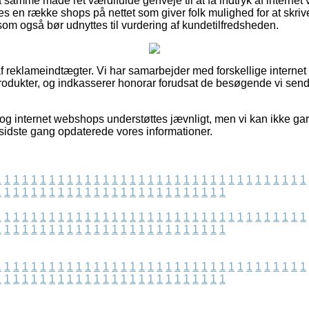
samme måde ret værdifulde genveje til at få indtryk af interne
 en række shops på nettet som giver folk mulighed for at skrive 
om også bør udnyttes til vurdering af kundetilfredsheden.
f reklameindtægter. Vi har samarbejder med forskellige interne
odukter, og indkasserer honorar forudsat de besøgende vi sende
og internet webshops understøttes jævnligt, men vi kan ikke gar
i sidste gang opdaterede vores informationer.
1
1
1
1
1
1
1
1
1
1
1
1
1
1
1
1
1
1
1
1
1
1
1
1
1
1
1
1
1
1
1
1
1
1
1
1
1
1
1
1
1
1
1
1
1
1
1
1
1
1
1
1
1
1
1
1
1
1
1
1
1
1
1
1
1
1
1
1
1
1
1
1
1
1
1
1
1
1
1
1
1
1
1
1
1
1
1
1
1
1
1
1
1
1
1
1
1
1
1
1
1
1
1
1
1
1
1
1
1
1
1
1
1
1
1
1
1
1
1
1
1
1
1
1
1
1
1
1
1
1
1
1
1
1
1
1
1
1
1
1
1
1
1
1
1
1
1
1
1
1
1
1
1
1
1
1
1
1
1
1
1
1
1
1
1
1
1
1
1
1
1
1
1
1
1
1
1
1
1
1
1
1
1