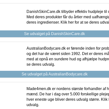
DanishSkinCare.dk tilbyder effektiv hudpleje til
Med deres produkter får du årtier med uafhængi
deres ingredienser. Klik her for at se deres udva
Se udvalget på DanishSkinCare.dk
AustralianBodycare.dk er førende inden for pr
og det har de været siden 1992. Det er deres m
med at opnå en sundere hud og afhjælpe hudprob
se deres udvalg.
Se udvalget på AustralianBodycare.dk
Made4men.dk er nordens største forhandler af hu
mænd. De har i dag over 5.000 forskellige pleje
hver eneste uge bliver deres udvalg større. Klik 
udvalg.