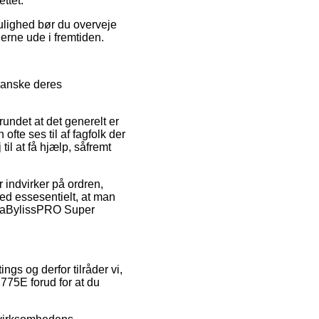
ttet.
ulighed bør du overveje
gerne ude i fremtiden.
granske deres
undet at det generelt er
fte ses til af fagfolk der
l at få hjælp, såfremt
 indvirker på ordren,
med essesentielt, at man
f BaBylissPRO Super
gs og derfor tilråder vi,
75E forud for at du