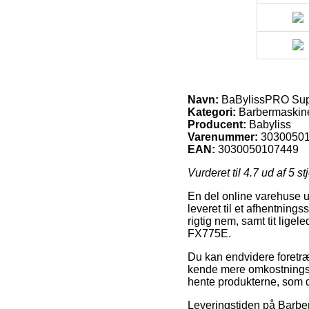
Navn:
BaBylissPRO Sup
Kategori:
Barbermaskin
Producent:
Babyliss
Varenummer:
3030050
EAN:
3030050107449
Vurderet til
4.7
ud af 5 st
En del online varehuse ud
leveret til et afhentning
rigtig nem, samt tit lig
FX775E.
Du kan endvidere foretrækk
kende mere omkostningsfu
hente produkterne, som d
Leveringstiden på Barberm