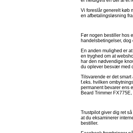
er heldigvis en del af et
Vi foreslår generelt køb
en afbetalingsløsning fra
Før nogen bestiller hos 
handelsbetingelser, dog e
En anden mulighed er at 
en tryghed om at webshopp
har den nødvendige know
du oplever besvær med d
Tilsvarende er det smart
f.eks. hvilken ombytnings
permanent bevarer ens e-
Beard Trimmer FX775E, u
Trustpilot giver dig ret 
at du eksaminerer inter
bestiller.