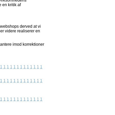
t virksomhedens
en kritik af
t webshops derved at vi
r videre realiserer en
antere imod korrektioner
1
1
1
1
1
1
1
1
1
1
1
1
1
1
1
1
1
1
1
1
1
1
1
1
1
1
1
1
1
1
1
1
1
1
1
1
1
1
1