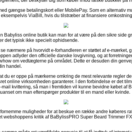
 reglement, der beskytter dig som køber imod falske butikker på ne
 med gængse betalingskort eller MobilePay. Som en alternativ m
 eksempelvis ViaBill, hvis du tilstræber at finansiere omkostnin
en Babyliss online butik kan man for at være på den sikre side 
r det typisk ikke specielt ophidsende.
se nærmere på hvorvidt e-forhandleren er støttet af e-mærket, gr
en adlyder den officielle danske lovgivning, og at forretningen o
how om vedtægterne på området. Dette er desuden din genvej ti
in handel.
 at du er oppe på mærkerne omkring de mest relevante regler der
ret online virksomheden garanterer. I den forbindelse er det til
mail kvittering, så man i fremtiden vil kunne bevidne købet a
anset om man efterspørger produkter til en mand eller kvinde.
så fornemme muligheder for at beskue en række andre køberes ratin
net webshoppens kritik af BaBylissPRO Super Beard Trimmer FX7