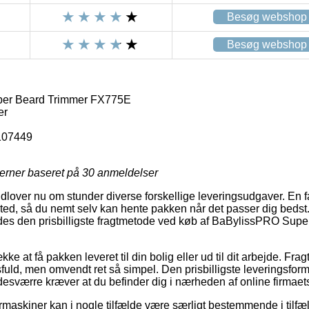
Besøg webshop
Besøg webshop
er Beard Trimmer FX775E
er
107449
jerner baseret på
30
anmeldelser
lover nu om stunder diverse forskellige leveringsudgaver. En favo
ssted, så du nemt selv kan hente pakken når det passer dig bedst
eledes den prisbilligste fragtmetode ved køb af BaBylissPRO Sup
e at få pakken leveret til din bolig eller ud til dit arbejde. Frag
ld, men omvendt ret så simpel. Den prisbilligste leveringsform
esværre kræver at du befinder dig i nærheden af online firmaet
askiner kan i nogle tilfælde være særligt bestemmende i tilfælde