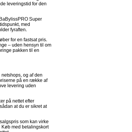
de leveringstid for den
is BaBylissPRO Super
tidspunkt, med
der fyraften.
ber for en fastsat pris.
nge – uden hensyn til om
bringe pakken til en
re netshops, og af den
priserne på en række af
love levering uden
r på nettet efter
dan at du er sikret at
udsalgspris som kan virke
r. Køb med betalingskort