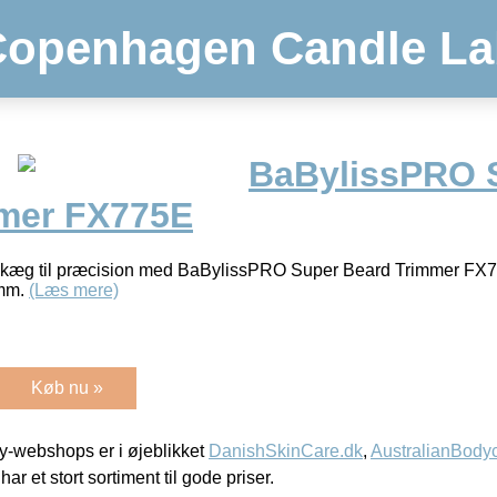
Copenhagen Candle La
BaBylissPRO 
mer FX775E
it skæg til præcision med BaBylissPRO Super Beard Trimmer FX
 mm.
(Læs mere)
Køb nu »
-webshops er i øjeblikket
DanishSkinCare.dk
,
AustralianBody
har et stort sortiment til gode priser.