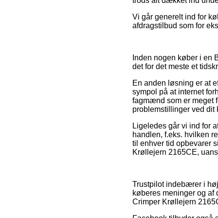
trods alt dækket ind unde
Vi går generelt ind for 
afdragstilbud som for eks
Inden nogen køber i en Ba
det for det meste et tids
En anden løsning er at 
sympol på at internet for
fagmænd som er meget for
problemstillinger ved dit
Ligeledes går vi ind for
handlen, f.eks. hvilken r
til enhver tid opbevarer 
Krøllejern 2165CE, uanse
Trustpilot indebærer i h
køberes meninger og af d
Crimper Krøllejern 2165