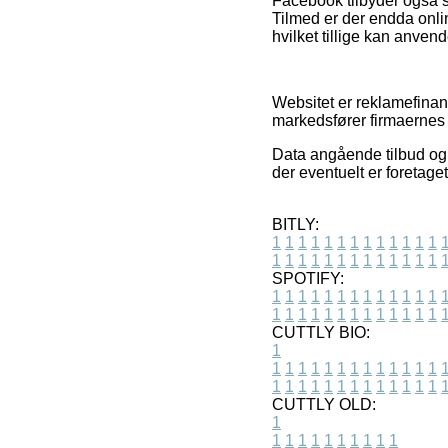
Facebook tilbyder også s
Tilmed er der endda onli
hvilket tillige kan anvend
Websitet er reklamefinan
markedsfører firmaernes 
Data angående tilbud og 
der eventuelt er foretage
BITLY:
1
1
1
1
1
1
1
1
1
1
1
1
1
1
1
1
1
1
1
1
1
1
1
1
1
1
SPOTIFY:
1
1
1
1
1
1
1
1
1
1
1
1
1
1
1
1
1
1
1
1
1
1
1
1
1
1
CUTTLY BIO:
1
1
1
1
1
1
1
1
1
1
1
1
1
1
1
1
1
1
1
1
1
1
1
1
1
1
1
CUTTLY OLD:
1
1
1
1
1
1
1
1
1
1
1