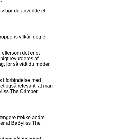
.
tiv bør du anvende et
shoppens vilkår, dog er
eftersom det er et
ppigt revurderes af
g, for så vidt du møder
s i forbindelse med
det også relevant, at man
Byliss The Crimper
n længere række andre
ger af BaByliss The