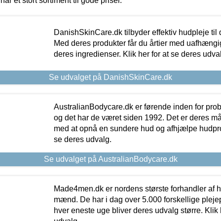
har et stort sortiment til gode priser.
DanishSkinCare.dk tilbyder effektiv hudpleje til
Med deres produkter får du årtier med uafhængi
deres ingredienser. Klik her for at se deres udva
Se udvalget på DanishSkinCare.dk
AustralianBodycare.dk er førende inden for pr
og det har de været siden 1992. Det er deres m
med at opnå en sundere hud og afhjælpe hudprob
se deres udvalg.
Se udvalget på AustralianBodycare.dk
Made4men.dk er nordens største forhandler af hu
mænd. De har i dag over 5.000 forskellige pleje
hver eneste uge bliver deres udvalg større. Klik 