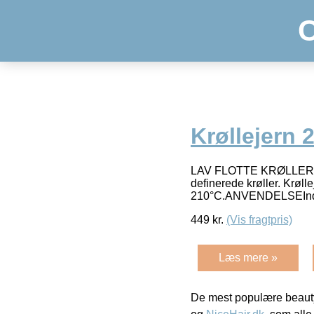
Krøllejern
LAV FLOTTE KRØLLERThe C
definerede krøller. Krølle
210°C.ANVENDELSEInds
449
kr.
(Vis fragtpris)
Læs mere »
De mest populære beauty