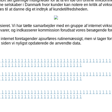
tort set gavnlige muligheder for at få en idé om online virksom
ne selskaber i Danmark hvor kunder kan notere en kritik af vir
es til at danne dig et indtryk af kundetilfredsheden.
sieret. Vi har tætte samarbejder med en gruppe af internet virk
varer, og indkasserer kommission forudsat vores besøgende for
internet foretagender ajourføres rutinemæssigt, men vi tager for
t siden vi nyligst opdaterede de anvendte data.
1
1
1
1
1
1
1
1
1
1
1
1
1
1
1
1
1
1
1
1
1
1
1
1
1
1
1
1
1
1
1
1
1
1
1
1
1
1
1
1
1
1
1
1
1
1
1
1
1
1
1
1
1
1
1
1
1
1
1
1
1
1
1
1
1
1
1
1
1
1
1
1
1
1
1
1
1
1
1
1
1
1
1
1
1
1
1
1
1
1
1
1
1
1
1
1
1
1
1
1
1
1
1
1
1
1
1
1
1
1
1
1
1
1
1
1
1
1
1
1
1
1
1
1
1
1
1
1
1
1
1
1
1
1
1
1
1
1
1
1
1
1
1
1
1
1
1
1
1
1
1
1
1
1
1
1
1
1
1
1
1
1
1
1
1
1
1
1
1
1
1
1
1
1
1
1
1
1
1
1
1
1
1