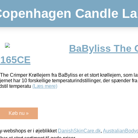
Copenhagen Candle La
BaByliss The 
 2165CE
rimper Krøllejern fra BaByliss er et stort krøllejern, som la
jernet har 10 forskellige temperaturindstillinger, der spænder fra
til temperatu
(Læs mere)
Køb nu »
-webshops er i øjeblikket
DanishSkinCare.dk
,
AustralianBody