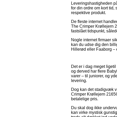
Leveringshastigheden på 
for din ordre om kort tid
respektive produkt.
De fleste internet handl
The Crimper Krøllejern 2
fastslået tidspunkt, såled
Nogle internet firmaer si
kan du udse dig den billi
Hillerød eller Faaborg – e
Det er i dag meget ligeti
og derved har flere Babyl
varer – til juniorer, og 
levering.
Dog kan det stadigvæk vi
Crimper Krøllejern 2165C
betalelige pris.
Du skal dog ikke undervur
kan virke mystisk gunstig