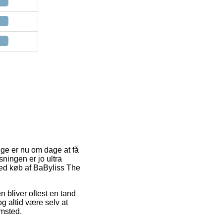
lige er nu om dage at få
ningen er jo ultra
ed køb af BaByliss The
n bliver oftest en tand
g altid være selv at
emsted.