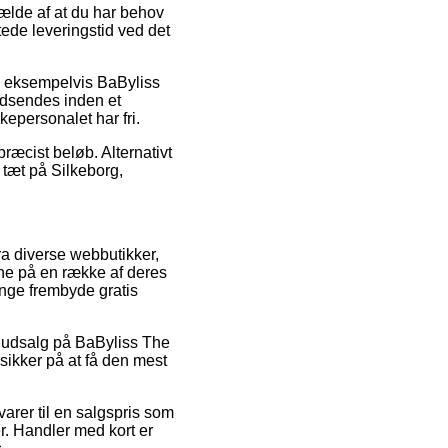
ælde af at du har behov
tede leveringstid ved det
r, eksempelvis BaByliss
ndsendes inden et
kkepersonalet har fri.
præcist beløb. Alternativt
 tæt på Silkeborg,
fra diverse webbutikker,
erne på en række af deres
gange frembyde gratis
r udsalg på BaByliss The
sikker på at få den mest
varer til en salgspris som
er. Handler med kort er