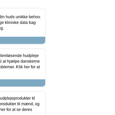
 din huds unikke behov.
ge kliniske data bag
lg.
oblemløsende hudpleje
ål at hjælpe danskerne
lemer. Klik her for at
dplejeprodukter til
produkter til mænd, og
her for at se deres