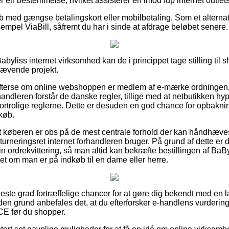
r en bestemmelse, hvilket assisterer en imod fup internet outlets
køb med gængse betalingskort eller mobilbetaling. Som et alterna
empel ViaBill, såfremt du har i sinde at afdrage beløbet senere.
byliss internet virksomhed kan de i princippet tage stilling til 
krævende projekt.
efterse om online webshoppen er medlem af e-mærke ordningen, 
handleren forstår de danske regler, tillige med at netbutikken hy
trolige reglerne. Dette er desuden en god chance for opbaknin
 køb.
 at køberen er obs på de mest centrale forhold der kan håndhæve
eturneringsret internet forhandleren bruger. På grund af dette er 
sin ordrekvittering, så man altid kan bekræfte bestillingen af Ba
t om man er på indkøb til en dame eller herre.
øjeste grad fortræffelige chancer for at gøre dig bekendt med e
en grund anbefales det, at du efterforsker e-handlens vurderin
CE før du shopper.