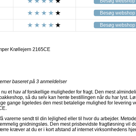
Besøg webshop
Besøg webshop
Besøg webshop
mper Krøllejern 2165CE
jerner baseret på
3
anmeldelser
r nu et hav af forskellige muligheder for fragt. Den mest alminde
akkeshop, så du selv kan hente bestillingen når du har lyst. Løs
e gange ligeledes den mest betalelige mulighed for levering v
CE.
 varerne sendt til din lejlighed eller til hvor du arbejder. Metode
temmelig gnidningsløs. Den mest prisbevidste fragtløsning vil do
re kræver at du er i kort afstand af internet virksomhedens hj