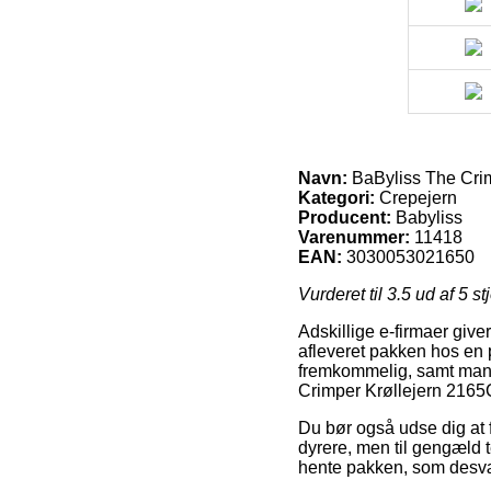
Navn:
BaByliss The Cri
Kategori:
Crepejern
Producent:
Babyliss
Varenummer:
11418
EAN:
3030053021650
Vurderet til
3.5
ud af 5 st
Adskillige e-firmaer give
afleveret pakken hos en p
fremkommelig, samt mang
Crimper Krøllejern 2165
Du bør også udse dig at få
dyrere, men til gengæld 
hente pakken, som desvær