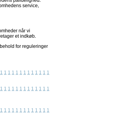
hedens pålidelighed.
ksomhedens service,
somheder når vi
etager et indkøb.
behold for reguleringer
1
1
1
1
1
1
1
1
1
1
1
1
1
1
1
1
1
1
1
1
1
1
1
1
1
1
1
1
1
1
1
1
1
1
1
1
1
1
1