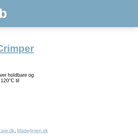
b
Crimper
ver holdbare og
 120°C til
care.dk
,
Made4men.dk