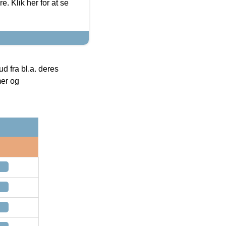
. Klik her for at se
 fra bl.a. deres
mer og