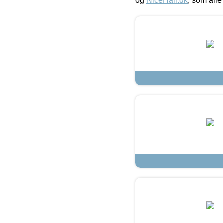
og
NiceHair.dk
, som alle 