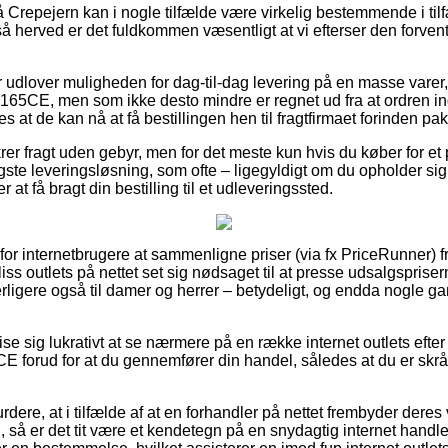
Crepejern kan i nogle tilfælde være virkelig bestemmende i tilf
, så herved er det fuldkommen væsentligt at vi efterser den forven
er udlover muligheden for dag-til-dag levering på en masse vare
165CE, men som ikke desto mindre er regnet ud fra at ordren i
es at de kan nå at få bestillingen hen til fragtfirmaet forinden pa
krer fragt uden gebyr, men for det meste kun hvis du køber for et 
gste leveringsløsning, som ofte – ligegyldigt om du opholder sig
r at få bragt din bestilling til et udleveringssted.
l for internetbrugere at sammenligne priser (via fx PriceRunner) 
iss outlets på nettet set sig nødsaget til at presse udsalgspris
yderligere også til damer og herrer – betydeligt, og endda nogle 
se sig lukrativt at se nærmere på en række internet outlets efte
E forud for at du gennemfører din handel, således at du er skrå
dere, at i tilfælde af at en forhandler på nettet frembyder deres 
, så er det tit være et kendetegn på en snydagtig internet handl