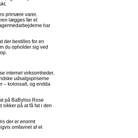
kt.
res primære varer,
ren lægges før et
 lagermedarbejderne har
 der bestilles for en
om du opholder sig ved
hop.
rse internet virksomheder,
mindske udsalgspriserne
er – kolossalt, og endda
abat på BaByliss Rose
ikker på at få fat i den
ris der er enormt
igvis omfavnet af et