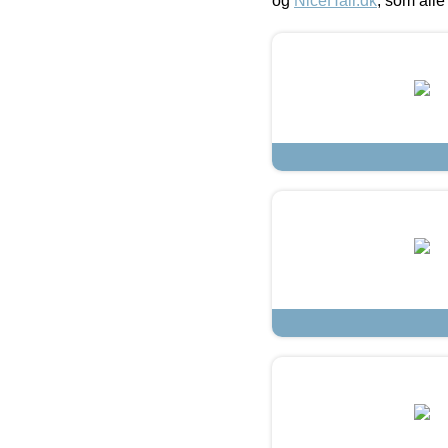
og
NiceHair.dk
, som alle 