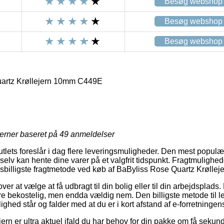
Besøg webshop
Besøg webshop
Besøg webshop
artz Krøllejern 10mm C449E
jerner baseret på
49
anmeldelser
tlets foreslår i dag flere leveringsmuligheder. Den mest populæ
lv kan hente dine varer på et valgfrit tidspunkt. Fragtmulighede
risbilligste fragtmetode ved køb af BaByliss Rose Quartz Krøll
er at vælge at få udbragt til din bolig eller til din arbejdsplads
e bekostelig, men endda vældig nem. Den billigste metode til le
ghed står og falder med at du er i kort afstand af e-forretningen
ern er ultra aktuel ifald du har behov for din pakke om få sekund