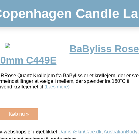
Copenhagen Candle La
BaByliss Rose
 10mm C449E
 Quartz Krøllejern fra BaByliss er et krøllejern, der er særd
armeindstillinger at vælge i mellem, der spænder fra 160°C til
d krøllejernet til
(Læs mere)
Køb nu »
-webshops er i øjeblikket
DanishSkinCare.dk
,
AustralianBody