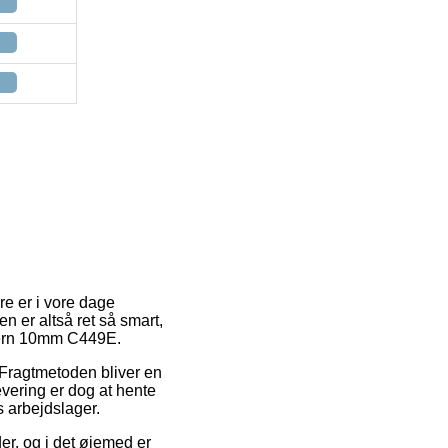
re er i vore dage
n er altså ret så smart,
ejern 10mm C449E.
. Fragtmetoden bliver en
vering er dog at hente
s arbejdslager.
er, og i det øjemed er