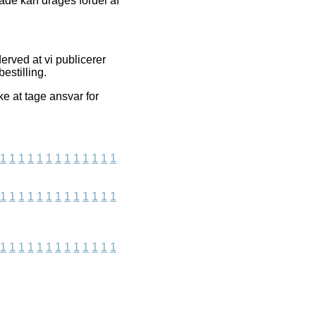
åde kan drages fordel af
rved at vi publicerer
estilling.
e at tage ansvar for
1
1
1
1
1
1
1
1
1
1
1
1
1
1
1
1
1
1
1
1
1
1
1
1
1
1
1
1
1
1
1
1
1
1
1
1
1
1
1