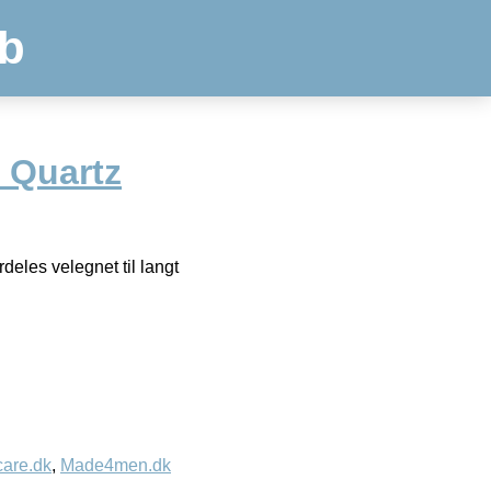
b
 Quartz
eles velegnet til langt
care.dk
,
Made4men.dk