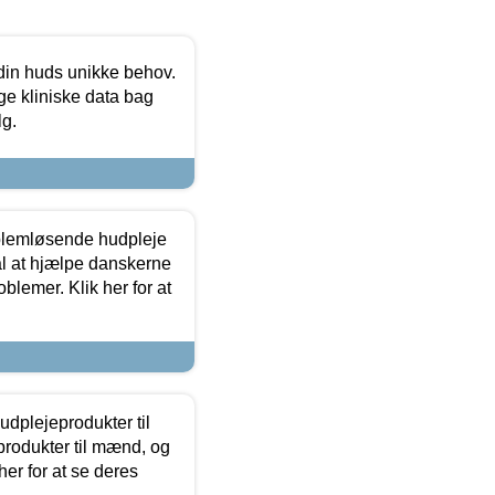
 din huds unikke behov.
ge kliniske data bag
lg.
oblemløsende hudpleje
ål at hjælpe danskerne
lemer. Klik her for at
dplejeprodukter til
produkter til mænd, og
her for at se deres