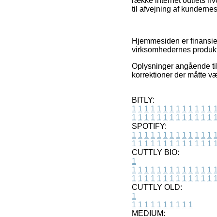
række internet outlets h
til afvejning af kundernes
Hjemmesiden er finansie
virksomhedernes produkte
Oplysninger angående til
korrektioner der måtte v
BITLY:
1
1
1
1
1
1
1
1
1
1
1
1
1
1
1
1
1
1
1
1
1
1
1
1
1
1
SPOTIFY:
1
1
1
1
1
1
1
1
1
1
1
1
1
1
1
1
1
1
1
1
1
1
1
1
1
1
CUTTLY BIO:
1
1
1
1
1
1
1
1
1
1
1
1
1
1
1
1
1
1
1
1
1
1
1
1
1
1
1
CUTTLY OLD:
1
1
1
1
1
1
1
1
1
1
1
MEDIUM: