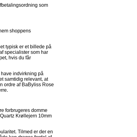
afbetalingsordning som
ennem shoppens
et typisk er et billede på
 af specialister som har
et, hvis du får
 have indvirkning på
det samtidig relevant, at
n ordre af BaByliss Rose
rre.
ndre forbrugeres domme
e Quartz Krøllejern 10mm
ularitet. Tilmed er der en