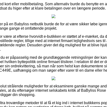
d kort eller mobilbetaling. Som alternativ burde du benytte en 
dsat du higer efter at klare betalingen over en længere periode.
er på en Babyliss netbutik burde de for at være sikker løbe ig
mange gange et omfattende projekt.
r være at efterse hvorvidt e-butikken er støttet af e-mærket, da d
tillede regler, tillige med at internet firmaet lejlighedsvis ses til
ældende regler. Desuden giver det dig mulighed for at blive hjulp
.
t du er påpasselig med de grundlæggende retningslinjer der kan
vilken byttepolitik online firmaet tilsikrer. I relation til det er 
r sin ordrekvittering, så man når som helst kan dokumentere si
449E, uafhængig om man søger efter varer til en dame eller he
absolut strålende muligheder for at eksaminere ganske mange a
les, at du eftersøger internet selskabets kritik af BaByliss Ros
rdiggør din shopping.
a troværdige metoder til at få et kig ind i internet butikkens pop