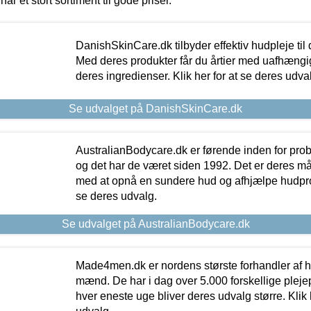
har et stort sortiment til gode priser.
DanishSkinCare.dk tilbyder effektiv hudpleje til
Med deres produkter får du årtier med uafhængi
deres ingredienser. Klik her for at se deres udva
Se udvalget på DanishSkinCare.dk
AustralianBodycare.dk er førende inden for pr
og det har de været siden 1992. Det er deres m
med at opnå en sundere hud og afhjælpe hudprob
se deres udvalg.
Se udvalget på AustralianBodycare.dk
Made4men.dk er nordens største forhandler af hu
mænd. De har i dag over 5.000 forskellige pleje
hver eneste uge bliver deres udvalg større. Klik 