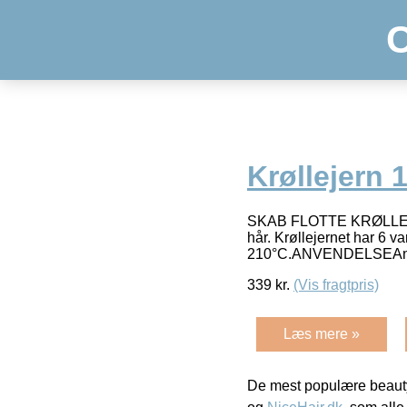
Krøllejern
SKAB FLOTTE KRØLLERRose
hår. Krøllejernet har 6 v
210°C.ANVENDELSEAnven
339
kr.
(Vis fragtpris)
Læs mere »
De mest populære beauty