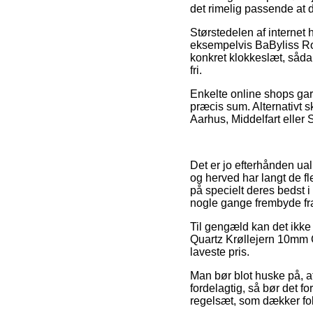
det rimelig passende at 
Størstedelen af internet h
eksempelvis BaByliss Ros
konkret klokkeslæt, såda
fri.
Enkelte online shops gara
præcis sum. Alternativt 
Aarhus, Middelfart eller S
Det er jo efterhånden ual
og herved har langt de fl
på specielt deres bedst i
nogle gange frembyde fr
Til gengæld kan det ikke
Quartz Krøllejern 10mm C
laveste pris.
Man bør blot huske på, at
fordelagtig, så bør det f
regelsæt, som dækker fol