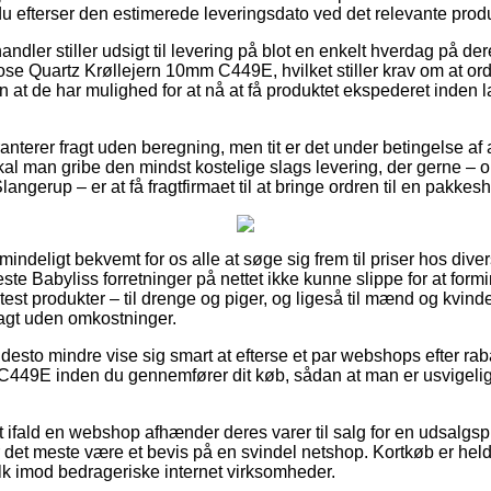
du efterser den estimerede leveringsdato ved det relevante produ
andler stiller udsigt til levering på blot en enkelt hverdag på de
e Quartz Krøllejern 10mm C449E, hvilket stiller krav om at ord
n at de har mulighed for at nå at få produktet ekspederet inden
nterer fragt uden beregning, men tit er det under betingelse af at
skal man gribe den mindst kostelige slags levering, der gerne – 
langerup – er at få fragtfirmaet til at bringe ordren til en pakkes
mindeligt bekvemt for os alle at søge sig frem til priser hos dive
este Babyliss forretninger på nettet ikke kunne slippe for at for
 test produkter – til drenge og piger, og ligeså til mænd og kvind
agt uden omkostninger.
 desto mindre vise sig smart at efterse et par webshops efter r
449E inden du gennemfører dit køb, sådan at man er usvigeligt s
 ifald en webshop afhænder deres varer til salg for en udsalgsp
or det meste være et bevis på en svindel netshop. Kortkøb er held
k imod bedrageriske internet virksomheder.