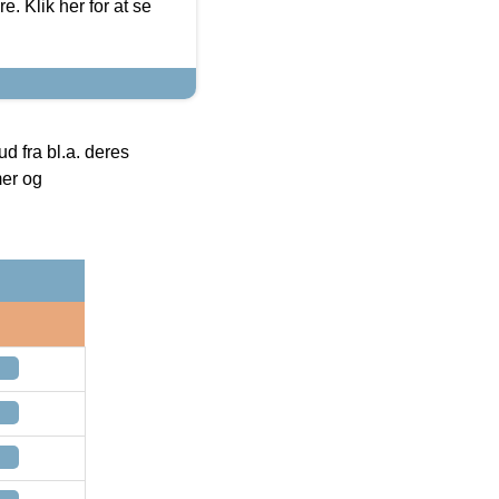
. Klik her for at se
 fra bl.a. deres
mer og