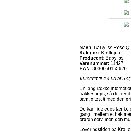
Navn:
BaByliss Rose Qu
Kategori:
Krøllejern
Producent:
Babyliss
Varenummer:
11427
EAN:
3030050153620
Vurderet til
4.4
ud af 5 st
En lang række internet ou
pakkeshops, så du nemt se
samt oftest tilmed den p
Du kan ligeledes tænke ov
gang i mellem et hak mer
ordren selv, men den muli
Leveringstiden på Krøllej