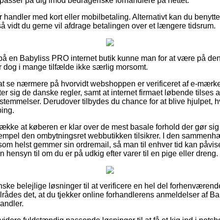
 passer på dig imod bedrageriske forhandlere på nettet.
or handler med kort eller mobilbetaling. Alternativt kan du benytte
så vidt du gerne vil afdrage betalingen over et længere tidsrum.
r på en Babyliss PRO internet butik kunne man for at være på den
er dog i mange tilfælde ikke særlig morsomt.
at se nærmere på hvorvidt webshoppen er verificeret af e-mærket
ter sig de danske regler, samt at internet firmaet løbende tilses a
temmelser. Derudover tilbydes du chance for at blive hjulpet, hv
ing.
trække at køberen er klar over de mest basale forhold der gør si
sempel den ombytningsret webbutikken tilsikrer. I den sammenhæn
 som helst gemmer sin ordremail, så man til enhver tid kan påvis
ensyn til om du er på udkig efter varer til en pige eller dreng.
nske belejlige løsninger til at verificere en hel del forhenvære
ilrådes det, at du tjekker online forhandlerens anmeldelser af 
andler.