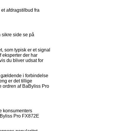
 et afdragstilbud fra
 sikre side se på
, som typisk er et signal
f eksperter der har
is du bliver udsat for
g gældende i forbindelse
g er det tillige
e ordren af BaByliss Pro
nde konsumenters
BaByliss Pro FX872E