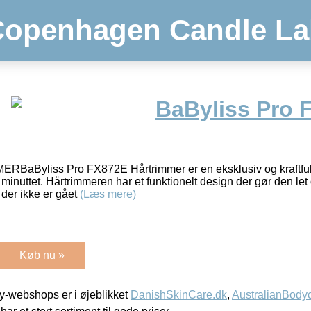
Copenhagen Candle La
BaByliss Pro 
Byliss Pro FX872E Hårtrimmer er en eksklusiv og kraftful
minuttet. Hårtrimmeren har et funktionelt design der gør den let
der ikke er gået
(Læs mere)
Køb nu »
-webshops er i øjeblikket
DanishSkinCare.dk
,
AustralianBody