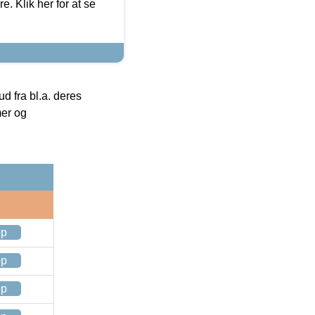
. Klik her for at se
 fra bl.a. deres
mer og
op
op
op