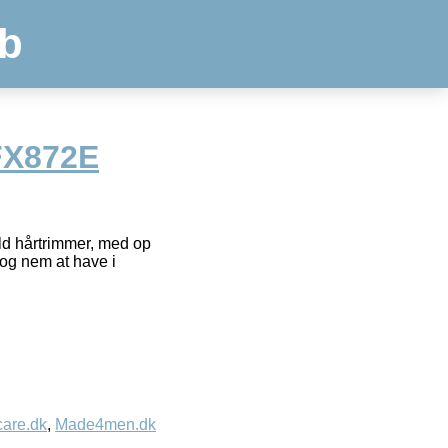
b
FX872E
d hårtrimmer, med op
 og nem at have i
care.dk
,
Made4men.dk