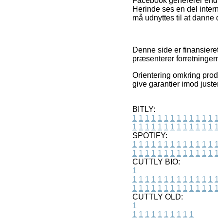
Facebook genererer endvi
Herinde ses en del intern
må udnyttes til at danne 
Denne side er finansieret
præsenterer forretninger
Orientering omkring produ
give garantier imod just
BITLY:
1
1
1
1
1
1
1
1
1
1
1
1
1
1
1
1
1
1
1
1
1
1
1
1
1
1
SPOTIFY:
1
1
1
1
1
1
1
1
1
1
1
1
1
1
1
1
1
1
1
1
1
1
1
1
1
1
CUTTLY BIO:
1
1
1
1
1
1
1
1
1
1
1
1
1
1
1
1
1
1
1
1
1
1
1
1
1
1
1
CUTTLY OLD:
1
1
1
1
1
1
1
1
1
1
1