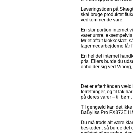
Leveringstiden på Skægt
skal bruge produktet fluk
vedkommende vare.
En stor portion internet
varenumre, eksempelvis 
før et aftalt klokkeslæt, 
lagermedarbejderne får fr
En hel del internet handl
pris. Ellers burde du uds
opholder sig ved Viborg, 
Det er efterhånden vældig
forretninger, og til tak 
på deres varer – til børn
Til gengæld kan det ikke 
BaByliss Pro FX872E Hårt
Du må trods alt være kla
beskeden, så burde det o