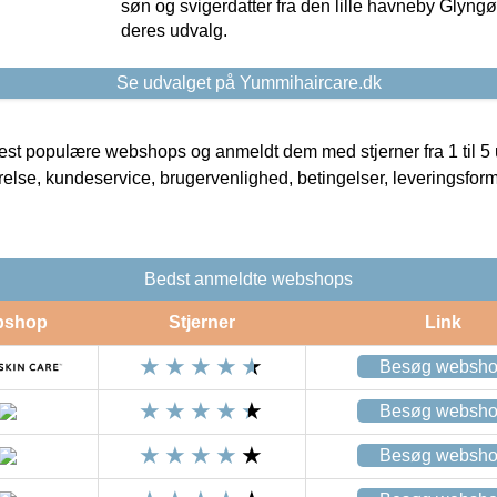
søn og svigerdatter fra den lille havneby Glyngøre
deres udvalg.
Se udvalget på Yummihaircare.dk
t populære webshops og anmeldt dem med stjerner fra 1 til 5 ud
rrelse, kundeservice, brugervenlighed, betingelser, leveringsfor
Bedst anmeldte webshops
bshop
Stjerner
Link
Besøg websh
Besøg websh
Besøg websh