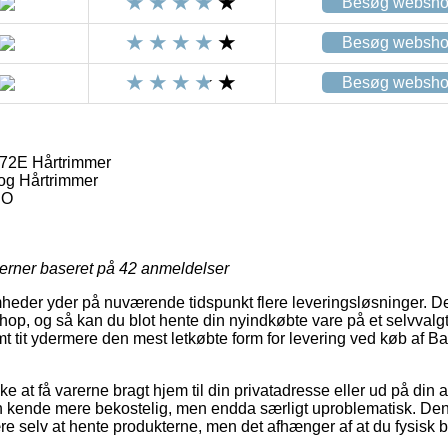
Besøg websh
Besøg websh
Besøg websh
72E Hårtrimmer
og Hårtrimmer
RO
jerner baseret på
42
anmeldelser
heder yder på nuværende tidspunkt flere leveringsløsninger. D
eshop, og så kan du blot hente din nyindkøbte vare på et selvvalg
amt tit ydermere den mest letkøbte form for levering ved køb af
e at få varerne bragt hjem til din privatadresse eller ud på din 
n kende mere bekostelig, men endda særligt uproblematisk. Den 
 selv at hente produkterne, men det afhænger af at du fysisk be