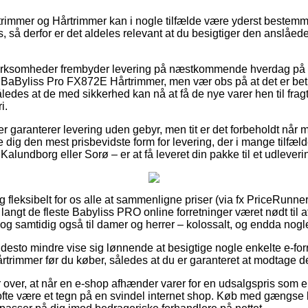
rimmer og Hårtrimmer kan i nogle tilfælde være yderst bestemm
s, så derfor er det aldeles relevant at du besigtiger den anslåe
 virksomheder frembyder levering på næstkommende hverdag på d
BaByliss Pro FX872E Hårtrimmer, men vær obs på at det er beti
således at de med sikkerhed kan nå at få de nye varer hen til frag
i.
er garanterer levering uden gebyr, men tit er det forbeholdt når 
e dig den mest prisbevidste form for levering, der i mange tilfæ
Kalundborg eller Sorø – er at få leveret din pakke til et udleveri
 fleksibelt for os alle at sammenligne priser (via fx PriceRunner
har langt de fleste Babyliss PRO online forretninger været nødt ti
, og samtidig også til damer og herrer – kolossalt, og endda nogle
desto mindre vise sig lønnende at besigtige nogle enkelte e-forr
rimmer før du køber, således at du er garanteret at modtage de
r over, at når en e-shop afhænder varer for en udsalgspris som e
fte være et tegn på en svindel internet shop. Køb med gængse 