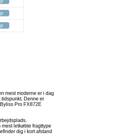
op
op
op
en mest moderne er i dag
t tidspunkt. Denne er
 BaByliss Pro FX872E
arbejdsplads.
mest letkøbte fragttype
finder dig i kort afstand