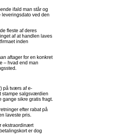
ende ifald man står og
de leveringsdato ved den
e fleste af deres
nget af at handlen laves
tfirmaet inden
man aftager for en konkret
lde – hvad end man
ngssted.
) på tværs af e-
l at stampe salgsværdien
 gange sikre gratis fragt.
etninger efter rabat på
n laveste pris.
r ekstraordinært
betalingskort er dog