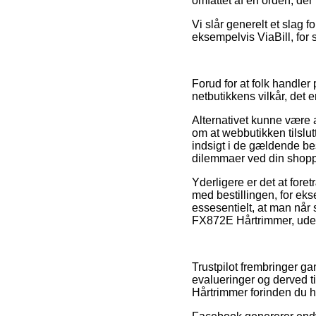
omfattet af en orden, der
Vi slår generelt et slag f
eksempelvis ViaBill, for 
Forud for at folk handle
netbutikkens vilkår, det 
Alternativet kunne være 
om at webbutikken tilslut
indsigt i de gældende bes
dilemmaer ved din shopp
Yderligere er det at fore
med bestillingen, for ek
essesentielt, at man når
FX872E Hårtrimmer, uden h
Trustpilot frembringer ga
evalueringer og derved t
Hårtrimmer forinden du h