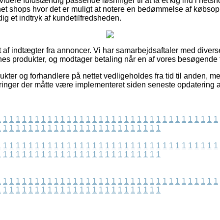
dere fuldstændig passende løsninger til at få et kig ind i netsh
et shops hvor det er muligt at notere en bedømmelse af købsople
dig et indtryk af kundetilfredsheden.
 af indtægter fra annoncer. Vi har samarbejdsaftaler med diverse
nes produkter, og modtager betaling når en af vores besøgende f
kter og forhandlere på nettet vedligeholdes fra tid til anden, men
eringer der måtte være implementeret siden seneste opdatering a
1
1
1
1
1
1
1
1
1
1
1
1
1
1
1
1
1
1
1
1
1
1
1
1
1
1
1
1
1
1
1
1
1
1
1
1
1
1
1
1
1
1
1
1
1
1
1
1
1
1
1
1
1
1
1
1
1
1
1
1
1
1
1
1
1
1
1
1
1
1
1
1
1
1
1
1
1
1
1
1
1
1
1
1
1
1
1
1
1
1
1
1
1
1
1
1
1
1
1
1
1
1
1
1
1
1
1
1
1
1
1
1
1
1
1
1
1
1
1
1
1
1
1
1
1
1
1
1
1
1
1
1
1
1
1
1
1
1
1
1
1
1
1
1
1
1
1
1
1
1
1
1
1
1
1
1
1
1
1
1
1
1
1
1
1
1
1
1
1
1
1
1
1
1
1
1
1
1
1
1
1
1
1