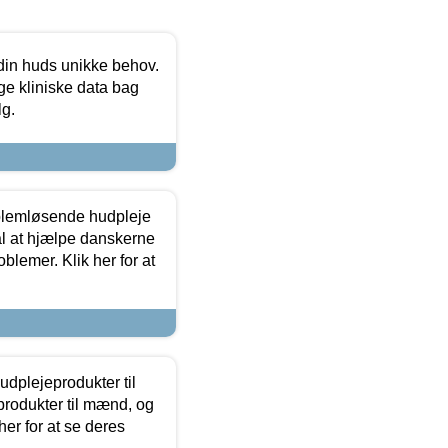
 din huds unikke behov.
ge kliniske data bag
lg.
oblemløsende hudpleje
ål at hjælpe danskerne
lemer. Klik her for at
dplejeprodukter til
produkter til mænd, og
her for at se deres