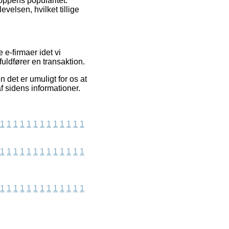
oppens popularitet.
velsen, hvilket tillige
 e-firmaer idet vi
uldfører en transaktion.
 det er umuligt for os at
f sidens informationer.
1
1
1
1
1
1
1
1
1
1
1
1
1
1
1
1
1
1
1
1
1
1
1
1
1
1
1
1
1
1
1
1
1
1
1
1
1
1
1