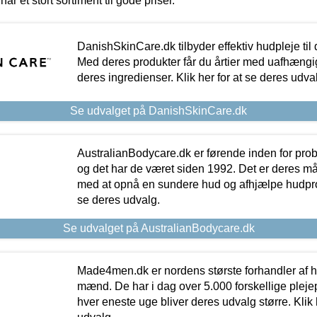
har et stort sortiment til gode priser.
DanishSkinCare.dk tilbyder effektiv hudpleje til
Med deres produkter får du årtier med uafhængi
deres ingredienser. Klik her for at se deres udva
Se udvalget på DanishSkinCare.dk
AustralianBodycare.dk er førende inden for pr
og det har de været siden 1992. Det er deres m
med at opnå en sundere hud og afhjælpe hudprob
se deres udvalg.
Se udvalget på AustralianBodycare.dk
Made4men.dk er nordens største forhandler af hu
mænd. De har i dag over 5.000 forskellige pleje
hver eneste uge bliver deres udvalg større. Klik 