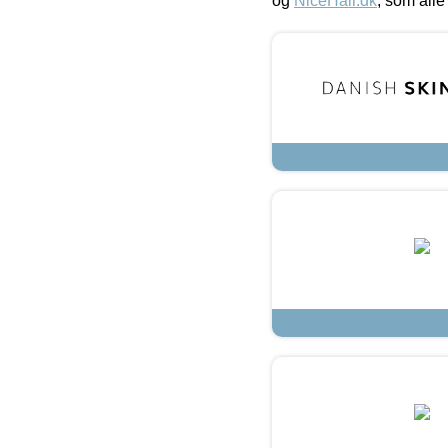
og
NiceHair.dk
, som alle 