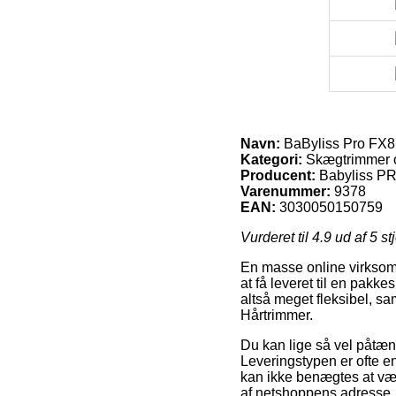
Navn:
BaByliss Pro FX8
Kategori:
Skægtrimmer 
Producent:
Babyliss P
Varenummer:
9378
EAN:
3030050150759
Vurderet til
4.9
ud af 5 st
En masse online virksom
at få leveret til en pakk
altså meget fleksibel, s
Hårtrimmer.
Du kan lige så vel påtænk
Leveringstypen er ofte e
kan ikke benægtes at være
af netshoppens adresse.