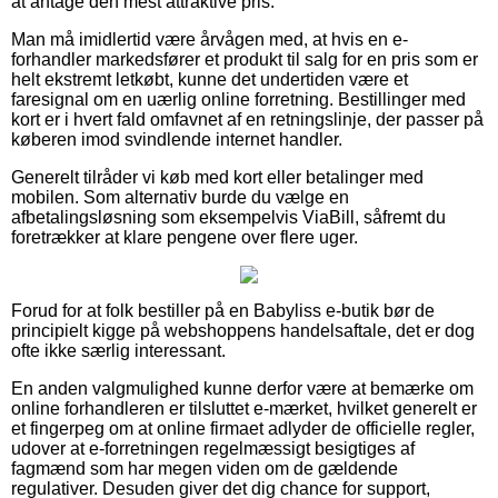
at antage den mest attraktive pris.
Man må imidlertid være årvågen med, at hvis en e-
forhandler markedsfører et produkt til salg for en pris som er
helt ekstremt letkøbt, kunne det undertiden være et
faresignal om en uærlig online forretning. Bestillinger med
kort er i hvert fald omfavnet af en retningslinje, der passer på
køberen imod svindlende internet handler.
Generelt tilråder vi køb med kort eller betalinger med
mobilen. Som alternativ burde du vælge en
afbetalingsløsning som eksempelvis ViaBill, såfremt du
foretrækker at klare pengene over flere uger.
Forud for at folk bestiller på en Babyliss e-butik bør de
principielt kigge på webshoppens handelsaftale, det er dog
ofte ikke særlig interessant.
En anden valgmulighed kunne derfor være at bemærke om
online forhandleren er tilsluttet e-mærket, hvilket generelt er
et fingerpeg om at online firmaet adlyder de officielle regler,
udover at e-forretningen regelmæssigt besigtiges af
fagmænd som har megen viden om de gældende
regulativer. Desuden giver det dig chance for support,