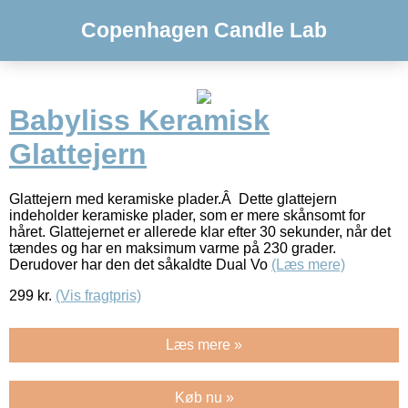
Copenhagen Candle Lab
Babyliss Keramisk
Glattejern
Glattejern med keramiske plader.Â Dette glattejern
indeholder keramiske plader, som er mere skånsomt for
håret. Glattejernet er allerede klar efter 30 sekunder, når det
tændes og har en maksimum varme på 230 grader.
Derudover har den det såkaldte Dual Vo
(Læs mere)
299
kr.
(Vis fragtpris)
Læs mere »
Køb nu »