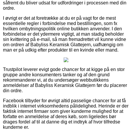
såfremt du bliver udsat for udfordringer i processen med din
ordre.
I øvrigt er det at foretrække at du er på vagt for de mest
essentielle regler i forbindelse med bestillingen, som fx
hvilken ombytningspolitik online butikken anvender. I den
forbindelse er det ydermere vigtigt, at man stadig beholder
sin kvittering på e-mail, så man fremadrettet vil kunne vidne
om ordren af Babyliss Keramisk Glattejern, uafhængig om
man er på udkig efter produkter til en kvinde eller mand.
Trustpilot leverer evigt gode chancer for at kigge på en stor
gruppe andre konsumenters tanker og af den grund
rekommanderer vi, at du undersøger webbutikkens
anmeldelser af Babyliss Keramisk Glattejern før du placerer
din ordre.
Facebook tilbyder for øvrigt altid passelige chancer for at få
indblik i internet virksomhedens pålidelighed. Herinde er der
faktisk internet firmaer som giver kunderne mulighed for at
forfatte en anmeldelse af deres køb, som ligeledes bør
drages fordel af til at danne dig et indtryk af hvor tilfredse
kunderne er.