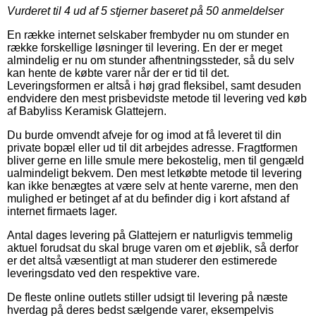
Vurderet til
4
ud af 5 stjerner baseret på
50
anmeldelser
En række internet selskaber frembyder nu om stunder en
række forskellige løsninger til levering. En der er meget
almindelig er nu om stunder afhentningssteder, så du selv
kan hente de købte varer når der er tid til det.
Leveringsformen er altså i høj grad fleksibel, samt desuden
endvidere den mest prisbevidste metode til levering ved køb
af Babyliss Keramisk Glattejern.
Du burde omvendt afveje for og imod at få leveret til din
private bopæl eller ud til dit arbejdes adresse. Fragtformen
bliver gerne en lille smule mere bekostelig, men til gengæld
ualmindeligt bekvem. Den mest letkøbte metode til levering
kan ikke benægtes at være selv at hente varerne, men den
mulighed er betinget af at du befinder dig i kort afstand af
internet firmaets lager.
Antal dages levering på Glattejern er naturligvis temmelig
aktuel forudsat du skal bruge varen om et øjeblik, så derfor
er det altså væsentligt at man studerer den estimerede
leveringsdato ved den respektive vare.
De fleste online outlets stiller udsigt til levering på næste
hverdag på deres bedst sælgende varer, eksempelvis