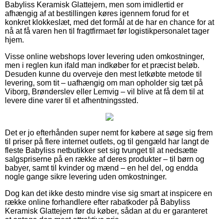
Babyliss Keramisk Glattejern, men som imidlertid er
afhængig af at bestillingen køres igennem forud for et
konkret klokkeslæt, med det formål at de har en chance for at
nå at få varen hen til fragtfirmaet før logistikpersonalet tager
hjem.
Visse online webshops lover levering uden omkostninger,
men i reglen kun ifald man indkøber for et præcist beløb.
Desuden kunne du overveje den mest letkøbte metode til
levering, som tit – uafhængig om man opholder sig tæt på
Viborg, Brønderslev eller Lemvig – vil blive at få dem til at
levere dine varer til et afhentningssted.
Det er jo efterhånden super nemt for købere at søge sig frem
til priser på flere internet outlets, og til gengæld har langt de
fleste Babyliss netbutikker set sig tvunget til at nedsætte
salgspriserne på en række af deres produkter – til børn og
babyer, samt til kvinder og mænd – en hel del, og endda
nogle gange sikre levering uden omkostninger.
Dog kan det ikke desto mindre vise sig smart at inspicere en
række online forhandlere efter rabatkoder på Babyliss
Keramisk Glattejern før du køber, sådan at du er garanteret