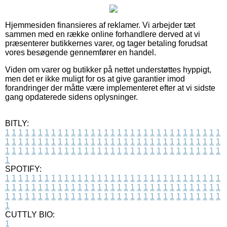
Hjemmesiden finansieres af reklamer. Vi arbejder tæt
sammen med en række online forhandlere derved at vi
præsenterer butikkernes varer, og tager betaling forudsat
vores besøgende gennemfører en handel.
Viden om varer og butikker på nettet understøttes hyppigt,
men det er ikke muligt for os at give garantier imod
forandringer der måtte være implementeret efter at vi sidste
gang opdaterede sidens oplysninger.
BITLY:
1
1
1
1
1
1
1
1
1
1
1
1
1
1
1
1
1
1
1
1
1
1
1
1
1
1
1
1
1
1
1
1
1
1
1
1
1
1
1
1
1
1
1
1
1
1
1
1
1
1
1
1
1
1
1
1
1
1
1
1
1
1
1
1
1
1
1
1
1
1
1
1
1
1
1
1
1
1
1
1
1
1
1
1
1
1
1
1
1
1
1
1
1
1
1
1
1
1
1
1
SPOTIFY:
1
1
1
1
1
1
1
1
1
1
1
1
1
1
1
1
1
1
1
1
1
1
1
1
1
1
1
1
1
1
1
1
1
1
1
1
1
1
1
1
1
1
1
1
1
1
1
1
1
1
1
1
1
1
1
1
1
1
1
1
1
1
1
1
1
1
1
1
1
1
1
1
1
1
1
1
1
1
1
1
1
1
1
1
1
1
1
1
1
1
1
1
1
1
1
1
1
1
1
1
CUTTLY BIO:
1