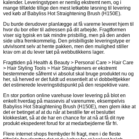
kalender. Leveringstypen er nemlig ekstremt nem, og i
mange tilfælde tillige den mest letkøbte løsning til levering
ved køb af Babyliss Hot Straightening Brush (H150E).
Du burde derudover planlægge at få varerne leveret hjem til
hvor du bor eller til adressen på dit arbejde. Fragtformen
viser sig typisk en tak mindre prisbillig, men på den anden
side ultra fremkommelig. Den prisbilligste leveringstype er
utvivlsomt selv at hente pakken, men den mulighed stiller
krav om at du lever tæt på webbutikkens lager.
Fragttiden på Health & Beauty > Personal Care > Hair Care
> Hair Styling Tools > Hair Straighteners er ekstremt
bestemmende såfremt vi absolut skal bruge produktet nu og
her, så herved er det fuldt ud essentielt at vi dobbelttjekker
det estimerede leveringstidspunkt på den respektive vare.
En stor portion online varehuse lover levering på blot en
enkelt hverdag på massevis af varenumre, eksempelvis
Babyliss Hot Straightening Brush (H150E), men glem ikke at
det er betinget af at du når at bestille før et besluttet
klokkeslæt, så at de har en chance for at nå at få dit nye
produkt ekspederet forud for at medarbejderne får fri.
Flere internet shops frembyder fri fragt, men i de fleste