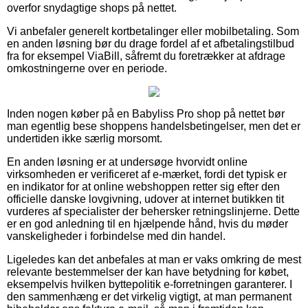
overfor snydagtige shops på nettet.
Vi anbefaler generelt kortbetalinger eller mobilbetaling. Som
en anden løsning bør du drage fordel af et afbetalingstilbud
fra for eksempel ViaBill, såfremt du foretrækker at afdrage
omkostningerne over en periode.
Inden nogen køber på en Babyliss Pro shop på nettet bør
man egentlig bese shoppens handelsbetingelser, men det er
undertiden ikke særlig morsomt.
En anden løsning er at undersøge hvorvidt online
virksomheden er verificeret af e-mærket, fordi det typisk er
en indikator for at online webshoppen retter sig efter den
officielle danske lovgivning, udover at internet butikken tit
vurderes af specialister der behersker retningslinjerne. Dette
er en god anledning til en hjælpende hånd, hvis du møder
vanskeligheder i forbindelse med din handel.
Ligeledes kan det anbefales at man er vaks omkring de mest
relevante bestemmelser der kan have betydning for købet,
eksempelvis hvilken byttepolitik e-forretningen garanterer. I
den sammenhæng er det virkelig vigtigt, at man permanent