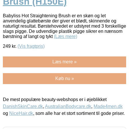
Brush (H150E)
Babyliss Hot Straightening Brush er en skøn og let
anvendelig glattebørste der giver et blødt, skinnende og
naturligt resultat. Børstehovedet er udstyret med 3 forskellige
slags pigge. De udvendige plastik pigge sikrer en nænsom
børstning af langt og tykt
(Læs mere)
249
kr.
(Vis fragtpris)
Læs mere »
Køb nu »
De mest populære beauty-webshops er i øjeblikket
DanishSkinCare.dk
,
AustralianBodycare.dk
,
Made4men.dk
og
NiceHair.dk
, som alle har et stort sortiment til gode priser.