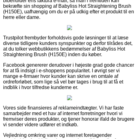
bibeholder ens faktura e-mail, så man i fremtiden kan
bekræfte sin shopping af Babyliss Hot Straightening Brush
(H150E), uafhængig om du er på udkig efter et produkt til en
herre eller dame.
Trustpilot frembyder forholdsvis gode løsninger til at læse
diverse tidligere kunders synspunkter og derfor tilrådes det,
at du tolker webbutikkens bedømmelser af Babyliss Hot
Straightening Brush (H150E) inden du køber.
Facebook genererer derudover i højeste grad gode chancer
for at få indsigt i e-shoppens popularitet. I øvrigt ser vi
mange e-firmaer hvor kunder kan skrive en omtale af
ordreforløbet, som lige så vel bør tages i brug til at få et
indblik i hvor tilfredse kunderne er.
Vores side finansieres af reklameindtægter. Vi har faste
samarbejder med et hav af internet forretninger hvori vi
fremviser deres produkter, og tjener honorar ifald de brugere
vi sender videre udfører et indkøb.
Vejledning omkring varer og internet foretagender