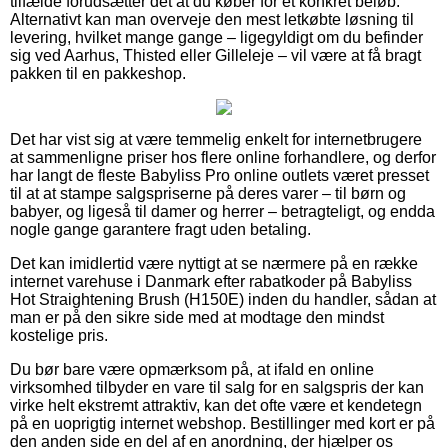
tilfælde forudsætter det at du køber for et konkret beløb.
Alternativt kan man overveje den mest letkøbte løsning til
levering, hvilket mange gange – ligegyldigt om du befinder
sig ved Aarhus, Thisted eller Gilleleje – vil være at få bragt
pakken til en pakkeshop.
Det har vist sig at være temmelig enkelt for internetbrugere
at sammenligne priser hos flere online forhandlere, og derfor
har langt de fleste Babyliss Pro online outlets været presset
til at at stampe salgspriserne på deres varer – til børn og
babyer, og ligeså til damer og herrer – betragteligt, og endda
nogle gange garantere fragt uden betaling.
Det kan imidlertid være nyttigt at se nærmere på en række
internet varehuse i Danmark efter rabatkoder på Babyliss
Hot Straightening Brush (H150E) inden du handler, sådan at
man er på den sikre side med at modtage den mindst
kostelige pris.
Du bør bare være opmærksom på, at ifald en online
virksomhed tilbyder en vare til salg for en salgspris der kan
virke helt ekstremt attraktiv, kan det ofte være et kendetegn
på en uoprigtig internet webshop. Bestillinger med kort er på
den anden side en del af en anordning, der hjælper os