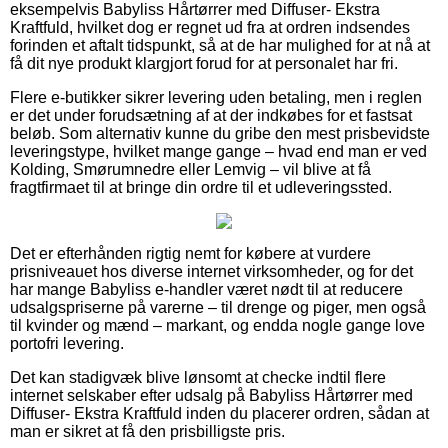
eksempelvis Babyliss Hårtørrer med Diffuser- Ekstra
Kraftfuld, hvilket dog er regnet ud fra at ordren indsendes
forinden et aftalt tidspunkt, så at de har mulighed for at nå at
få dit nye produkt klargjort forud for at personalet har fri.
Flere e-butikker sikrer levering uden betaling, men i reglen
er det under forudsætning af at der indkøbes for et fastsat
beløb. Som alternativ kunne du gribe den mest prisbevidste
leveringstype, hvilket mange gange – hvad end man er ved
Kolding, Smørumnedre eller Lemvig – vil blive at få
fragtfirmaet til at bringe din ordre til et udleveringssted.
Det er efterhånden rigtig nemt for købere at vurdere
prisniveauet hos diverse internet virksomheder, og for det
har mange Babyliss e-handler været nødt til at reducere
udsalgspriserne på varerne – til drenge og piger, men også
til kvinder og mænd – markant, og endda nogle gange love
portofri levering.
Det kan stadigvæk blive lønsomt at checke indtil flere
internet selskaber efter udsalg på Babyliss Hårtørrer med
Diffuser- Ekstra Kraftfuld inden du placerer ordren, sådan at
man er sikret at få den prisbilligste pris.