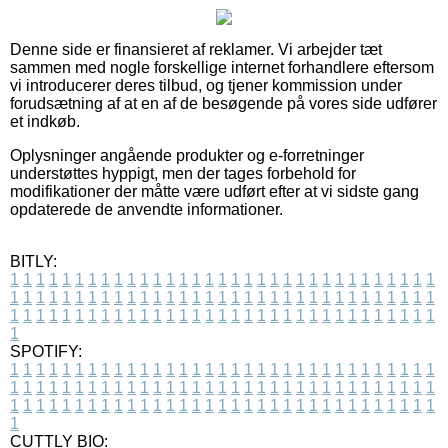
Denne side er finansieret af reklamer. Vi arbejder tæt
sammen med nogle forskellige internet forhandlere eftersom
vi introducerer deres tilbud, og tjener kommission under
forudsætning af at en af de besøgende på vores side udfører
et indkøb.
Oplysninger angående produkter og e-forretninger
understøttes hyppigt, men der tages forbehold for
modifikationer der måtte være udført efter at vi sidste gang
opdaterede de anvendte informationer.
BITLY:
1
1
1
1
1
1
1
1
1
1
1
1
1
1
1
1
1
1
1
1
1
1
1
1
1
1
1
1
1
1
1
1
1
1
1
1
1
1
1
1
1
1
1
1
1
1
1
1
1
1
1
1
1
1
1
1
1
1
1
1
1
1
1
1
1
1
1
1
1
1
1
1
1
1
1
1
1
1
1
1
1
1
1
1
1
1
1
1
1
1
1
1
1
1
1
1
1
1
1
1
SPOTIFY:
1
1
1
1
1
1
1
1
1
1
1
1
1
1
1
1
1
1
1
1
1
1
1
1
1
1
1
1
1
1
1
1
1
1
1
1
1
1
1
1
1
1
1
1
1
1
1
1
1
1
1
1
1
1
1
1
1
1
1
1
1
1
1
1
1
1
1
1
1
1
1
1
1
1
1
1
1
1
1
1
1
1
1
1
1
1
1
1
1
1
1
1
1
1
1
1
1
1
1
1
CUTTLY BIO: