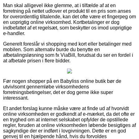
Man skal alligevel ikke glemme, at i tilfælde af at en
forretning på nettet udlover et produkt til en pris som anses
for overordentlig tiltalende, kan det ofte være et fingerpeg om
en uoprigtig online virksomhed. Kortbetalinger er dog
indbefattet af et regelsæt, som beskytter os imod uoprigtige
e-handler.
Generelt foreslår vi shopping med kort eller betalinger med
mobilen. Som alternativ burde du benytte en
afbetalingsløsning som fx ViaBill, forudsat du ser en fordel i
at afbetale prisen i flere bidder.
Før nogen shopper på en Babyliss online butik bør de
utvivlsomt gennemløbe virksomhedens
forretningsbetingelser, det er dog gerne ikke super
interessant.
Et andet forslag kunne måske være at finde ud af hvorvidt
online virksomheden er godkendt af e-mærket, da det ofte er
en tryghed om at internet selskabet opfylder de opstillede
regler, foruden at online virksomheden løbende besigtiges af
sagkyndige der er indført i lovgivningen. Dette er en god
genvej til en hjælpende hånd, hvis du forvoldes