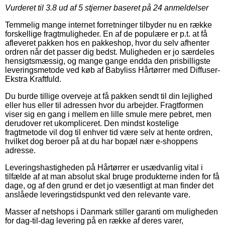
Vurderet til
3.8
ud af 5 stjerner baseret på
24
anmeldelser
Temmelig mange internet forretninger tilbyder nu en række
forskellige fragtmuligheder. En af de populære er p.t. at få
afleveret pakken hos en pakkeshop, hvor du selv afhenter
ordren når det passer dig bedst. Muligheden er jo særdeles
hensigtsmæssig, og mange gange endda den prisbilligste
leveringsmetode ved køb af Babyliss Hårtørrer med Diffuser-
Ekstra Kraftfuld.
Du burde tillige overveje at få pakken sendt til din lejlighed
eller hus eller til adressen hvor du arbejder. Fragtformen
viser sig en gang i mellem en lille smule mere pebret, men
derudover ret ukompliceret. Den mindst kostelige
fragtmetode vil dog til enhver tid være selv at hente ordren,
hvilket dog beroer på at du har bopæl nær e-shoppens
adresse.
Leveringshastigheden på Hårtørrer er usædvanlig vital i
tilfælde af at man absolut skal bruge produkterne inden for få
dage, og af den grund er det jo væsentligt at man finder det
anslåede leveringstidspunkt ved den relevante vare.
Masser af netshops i Danmark stiller garanti om muligheden
for dag-til-dag levering på en række af deres varer,