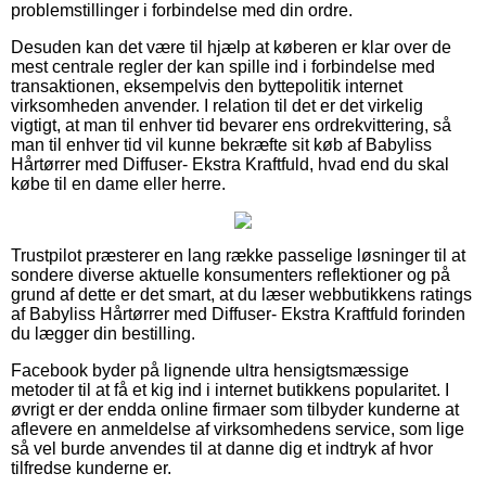
problemstillinger i forbindelse med din ordre.
Desuden kan det være til hjælp at køberen er klar over de
mest centrale regler der kan spille ind i forbindelse med
transaktionen, eksempelvis den byttepolitik internet
virksomheden anvender. I relation til det er det virkelig
vigtigt, at man til enhver tid bevarer ens ordrekvittering, så
man til enhver tid vil kunne bekræfte sit køb af Babyliss
Hårtørrer med Diffuser- Ekstra Kraftfuld, hvad end du skal
købe til en dame eller herre.
Trustpilot præsterer en lang række passelige løsninger til at
sondere diverse aktuelle konsumenters reflektioner og på
grund af dette er det smart, at du læser webbutikkens ratings
af Babyliss Hårtørrer med Diffuser- Ekstra Kraftfuld forinden
du lægger din bestilling.
Facebook byder på lignende ultra hensigtsmæssige
metoder til at få et kig ind i internet butikkens popularitet. I
øvrigt er der endda online firmaer som tilbyder kunderne at
aflevere en anmeldelse af virksomhedens service, som lige
så vel burde anvendes til at danne dig et indtryk af hvor
tilfredse kunderne er.