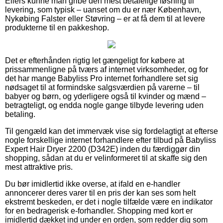
Ellers kunne man gribe den mest betalelige løsning til
levering, som typisk – uanset om du er nær København,
Nykøbing Falster eller Støvring – er at få dem til at levere
produkterne til en pakkeshop.
Det er efterhånden rigtig let gængeligt for købere at
prissammenligne på tværs af internet virksomheder, og for
det har mange Babyliss Pro internet forhandlere set sig
nødsaget til at formindske salgsværdien på varerne – til
babyer og børn, og yderligere også til kvinder og mænd –
betragteligt, og endda nogle gange tilbyde levering uden
betaling.
Til gengæld kan det immervæk vise sig fordelagtigt at efterse
nogle forskellige internet forhandlere efter tilbud på Babyliss
Expert Hair Dryer 2200 (D342E) inden du færdiggør din
shopping, sådan at du er velinformeret til at skaffe sig den
mest attraktive pris.
Du bør imidlertid ikke overse, at ifald en e-handler
annoncerer deres varer til en pris der kan ses som helt
ekstremt beskeden, er det i nogle tilfælde være en indikator
for en bedragerisk e-forhandler. Shopping med kort er
imidlertid dækket ind under en orden, som redder dig som