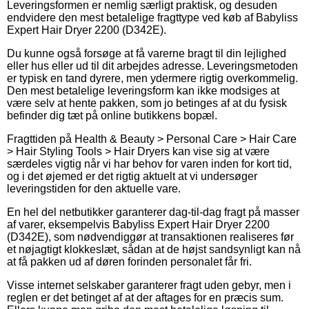
Leveringsformen er nemlig særligt praktisk, og desuden
endvidere den mest betalelige fragttype ved køb af Babyliss
Expert Hair Dryer 2200 (D342E).
Du kunne også forsøge at få varerne bragt til din lejlighed
eller hus eller ud til dit arbejdes adresse. Leveringsmetoden
er typisk en tand dyrere, men ydermere rigtig overkommelig.
Den mest betalelige leveringsform kan ikke modsiges at
være selv at hente pakken, som jo betinges af at du fysisk
befinder dig tæt på online butikkens bopæl.
Fragttiden på Health & Beauty > Personal Care > Hair Care
> Hair Styling Tools > Hair Dryers kan vise sig at være
særdeles vigtig når vi har behov for varen inden for kort tid,
og i det øjemed er det rigtig aktuelt at vi undersøger
leveringstiden for den aktuelle vare.
En hel del netbutikker garanterer dag-til-dag fragt på masser
af varer, eksempelvis Babyliss Expert Hair Dryer 2200
(D342E), som nødvendiggør at transaktionen realiseres før
et nøjagtigt klokkeslæt, sådan at de højst sandsynligt kan nå
at få pakken ud af døren forinden personalet får fri.
Visse internet selskaber garanterer fragt uden gebyr, men i
reglen er det betinget af at der aftages for en præcis sum.