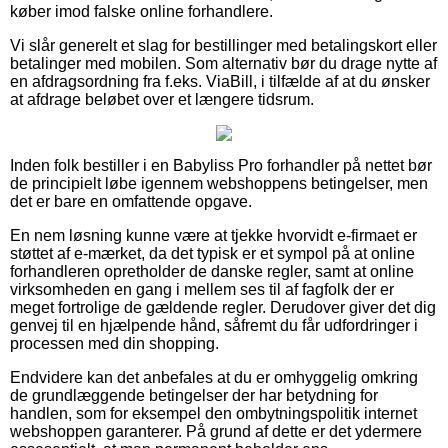
køber imod falske online forhandlere.
Vi slår generelt et slag for bestillinger med betalingskort eller
betalinger med mobilen. Som alternativ bør du drage nytte af
en afdragsordning fra f.eks. ViaBill, i tilfælde af at du ønsker
at afdrage beløbet over et længere tidsrum.
Inden folk bestiller i en Babyliss Pro forhandler på nettet bør
de principielt løbe igennem webshoppens betingelser, men
det er bare en omfattende opgave.
En nem løsning kunne være at tjekke hvorvidt e-firmaet er
støttet af e-mærket, da det typisk er et sympol på at online
forhandleren opretholder de danske regler, samt at online
virksomheden en gang i mellem ses til af fagfolk der er
meget fortrolige de gældende regler. Derudover giver det dig
genvej til en hjælpende hånd, såfremt du får udfordringer i
processen med din shopping.
Endvidere kan det anbefales at du er omhyggelig omkring
de grundlæggende betingelser der har betydning for
handlen, som for eksempel den ombytningspolitik internet
webshoppen garanterer. På grund af dette er det ydermere