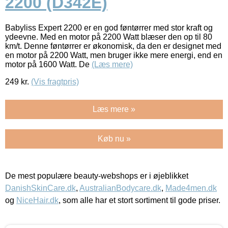
2200 (D342E)
Babyliss Expert 2200 er en god føntørrer med stor kraft og
ydeevne. Med en motor på 2200 Watt blæser den op til 80
km/t. Denne føntørrer er økonomisk, da den er designet med
en motor på 2200 Watt, men bruger ikke mere energi, end en
motor på 1600 Watt. De
(Læs mere)
249
kr.
(Vis fragtpris)
Læs mere »
Køb nu »
De mest populære beauty-webshops er i øjeblikket
DanishSkinCare.dk
,
AustralianBodycare.dk
,
Made4men.dk
og
NiceHair.dk
, som alle har et stort sortiment til gode priser.