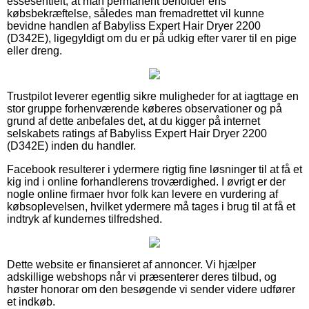
essesentielt, at man permanent beholder ens
købsbekræftelse, således man fremadrettet vil kunne
bevidne handlen af Babyliss Expert Hair Dryer 2200
(D342E), ligegyldigt om du er på udkig efter varer til en pige
eller dreng.
Trustpilot leverer egentlig sikre muligheder for at iagttage en
stor gruppe forhenværende køberes observationer og på
grund af dette anbefales det, at du kigger på internet
selskabets ratings af Babyliss Expert Hair Dryer 2200
(D342E) inden du handler.
Facebook resulterer i ydermere rigtig fine løsninger til at få et
kig ind i online forhandlerens troværdighed. I øvrigt er der
nogle online firmaer hvor folk kan levere en vurdering af
købsoplevelsen, hvilket ydermere må tages i brug til at få et
indtryk af kundernes tilfredshed.
Dette website er finansieret af annoncer. Vi hjælper
adskillige webshops når vi præsenterer deres tilbud, og
høster honorar om den besøgende vi sender videre udfører
et indkøb.