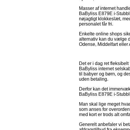
Masser af internet handl
BaByliss E879E i-Stubbl
nøjagtigt klokkeslæt, med 
personalet får fri.
Enkelte online shops sikr
alternativ kan du vælge d
Odense, Middelfart eller 
Det er i dag ret fleksibel
BaByliss internet selsk
til babyer og børn, og d
uden betaling.
Derfor kan det immervæk b
BaByliss E879E i-Stubble 
Man skal lige meget hvad 
som anses for overordentl
med kort er trods alt omf
Generelt anbefaler vi be
afdragstilbud fra eksempe