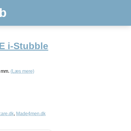
b
E i-Stubble
 5 mm.
(Læs mere)
care.dk
,
Made4men.dk