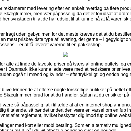
er reklamerer med levering efter en enkelt hverdag på flere prod
e Skægtrimmer, men vær påpasselig da det er forudsat at ordre
hensynstagen til at de har udsigt til at kunne nå at få varen skip
er fragt uden gebyr, men for det meste kræves det at du bestiller
en mest prisbevidste type af levering, der gerne – ligegyldigt o
Assens – er at få leveret varerne til en pakkeshop.
t for alle at finde de laveste priser på tværs af online outlets, og
aber i Danmark ikke kunne lade være med at nedskære prisnivea
esuden også til mænd og kvinder – eftertrykkeligt, og endda nog
live lønnende at efterse nogle forskellige butikker på nettet ef
Skægtrimmer forud for at du handler, sådan at du er sikker på at
være så påpasselig, at i tilfælde af at en internet shop annoncer
ig tiltalende, så bør det undertiden være en varsel om en fup i
avnet af et reglement, hvilket beskytter dig imod fup online web
talinger med kort eller mobilbetaling. Som en alternativ mulighe
lvis ViaBill, når du vil afbetale pengene over en periode.