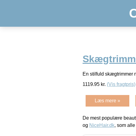
Skægtrimm
En stilfuld skægtrimmer 
1119.95
kr.
(Vis fragtpris)
Læs mere »
De mest populære beauty
og
NiceHair.dk
, som alle 