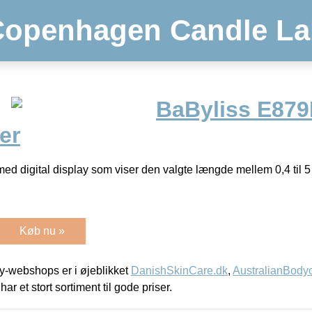
Copenhagen Candle La
BaByliss E879
er
med digital display som viser den valgte længde mellem 0,4 til
Køb nu »
-webshops er i øjeblikket
DanishSkinCare.dk
,
AustralianBody
har et stort sortiment til gode priser.