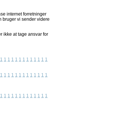
e internet forretninger
n bruger vi sender videre
 ikke at tage ansvar for
1
1
1
1
1
1
1
1
1
1
1
1
1
1
1
1
1
1
1
1
1
1
1
1
1
1
1
1
1
1
1
1
1
1
1
1
1
1
1