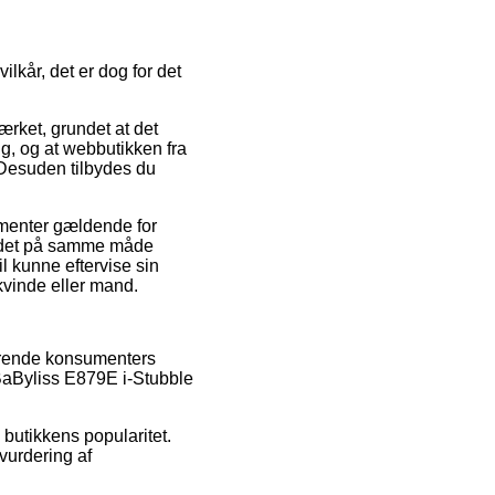
kår, det er dog for det
rket, grundet at det
ng, og at webbutikken fra
 Desuden tilbydes du
ementer gældende for
 er det på samme måde
il kunne eftervise sin
kvinde eller mand.
terende konsumenters
f BaByliss E879E i-Stubble
 butikkens popularitet.
vurdering af