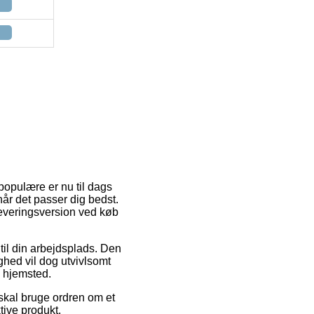
 populære er nu til dags
 når det passer dig bedst.
leveringsversion ved køb
 til din arbejdsplads. Den
ighed vil dog utvivlsomt
s hjemsted.
skal bruge ordren om et
tive produkt.