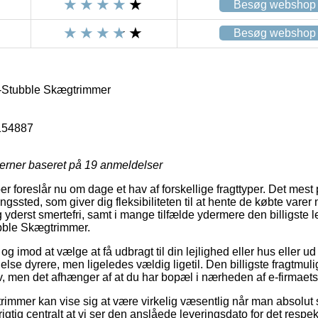
Besøg webshop
Besøg webshop
-Stubble Skægtrimmer
154887
jerner baseret på
19
anmeldelser
er foreslår nu om dage et hav af forskellige fragttyper. Det mest
tningssted, som giver dig fleksibiliteten til at hente de købte varer
 yderst smertefri, samt i mange tilfælde ydermere den billigste 
bble Skægtrimmer.
g imod at vælge at få udbragt til din lejlighed eller hus eller ud
else dyrere, men ligeledes vældig ligetil. Den billigste fragtmul
v, men det afhænger af at du har bopæl i nærheden af e-firmaet
immer kan vise sig at være virkelig væsentlig når man absolut 
rigtig centralt at vi ser den anslåede leveringsdato for det respek