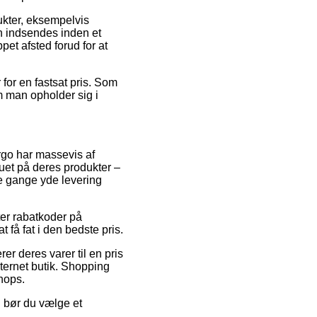
ukter, eksempelvis
n indsendes inden et
pet afsted forud for at
 for en fastsat pris. Som
m man opholder sig i
 ergo har massevis af
uet på deres produkter –
le gange yde levering
ter rabatkoder på
 få fat i den bedste pris.
er deres varer til en pris
nternet butik. Shopping
shops.
d bør du vælge et