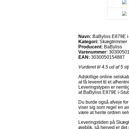
Navn:
BaByliss E879E i
Kategori:
Skægtrimmer
Producent:
BaByliss
Varenummer:
3030050
EAN:
3030050154887
Vurderet til
4.5
ud af 5 st
Adskillige online selskab
at få leveret til et afhen
Leveringstypen er nemlig
af BaByliss E879E i-Stu
Du burde også afveje for o
viser sig som regel en an
være at hente ordren sel
Leveringstiden på Skægtr
øjeblik, så herved er det 