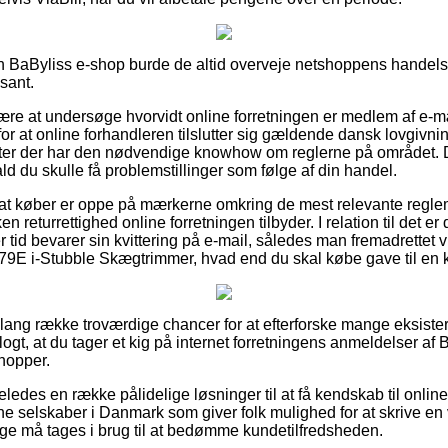
 BaByliss e-shop burde de altid overveje netshoppens handelsvil
sant.
e at undersøge hvorvidt online forretningen er medlem af e-mæ
for at online forhandleren tilslutter sig gældende dansk lovgivni
jurister der har den nødvendige knowhow om reglerne på området.
ifald du skulle få problemstillinger som følge af din handel.
 at køber er oppe på mærkerne omkring de mest relevante regl
ken returrettighed online forretningen tilbyder. I relation til det
r tid bevarer sin kvittering på e-mail, således man fremadrettet v
79E i-Stubble Skægtrimmer, hvad end du skal købe gave til en 
n lang række troværdige chancer for at efterforske mange eksis
logt, at du tager et kig på internet forretningens anmeldelser a
hopper.
ledes en række pålidelige løsninger til at få kendskab til online
ne selskaber i Danmark som giver folk mulighed for at skrive en 
ige må tages i brug til at bedømme kundetilfredsheden.