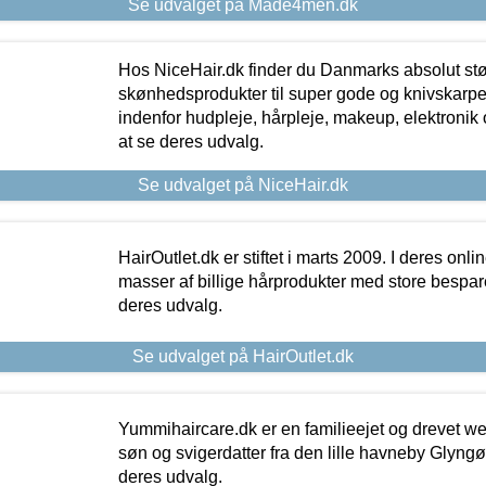
Se udvalget på Made4men.dk
Hos NiceHair.dk finder du Danmarks absolut stø
skønhedsprodukter til super gode og knivskarpe 
indenfor hudpleje, hårpleje, makeup, elektronik 
at se deres udvalg.
Se udvalget på NiceHair.dk
HairOutlet.dk er stiftet i marts 2009. I deres onl
masser af billige hårprodukter med store besparel
deres udvalg.
Se udvalget på HairOutlet.dk
Yummihaircare.dk er en familieejet og drevet we
søn og svigerdatter fra den lille havneby Glyngøre
deres udvalg.