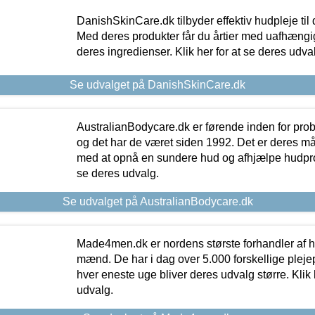
DanishSkinCare.dk tilbyder effektiv hudpleje til
Med deres produkter får du årtier med uafhængi
deres ingredienser. Klik her for at se deres udva
Se udvalget på DanishSkinCare.dk
AustralianBodycare.dk er førende inden for pr
og det har de været siden 1992. Det er deres m
med at opnå en sundere hud og afhjælpe hudprob
se deres udvalg.
Se udvalget på AustralianBodycare.dk
Made4men.dk er nordens største forhandler af hu
mænd. De har i dag over 5.000 forskellige pleje
hver eneste uge bliver deres udvalg større. Klik 
udvalg.