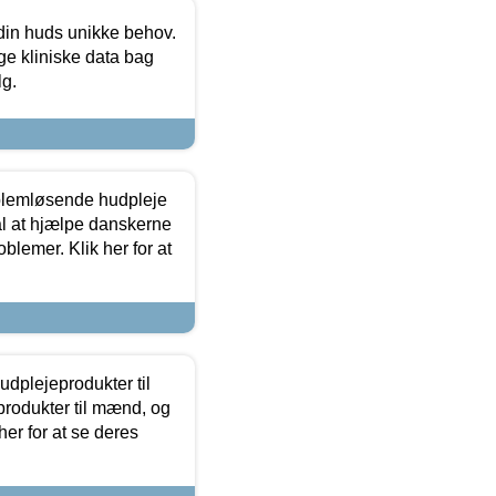
 din huds unikke behov.
ge kliniske data bag
lg.
oblemløsende hudpleje
ål at hjælpe danskerne
lemer. Klik her for at
dplejeprodukter til
produkter til mænd, og
her for at se deres