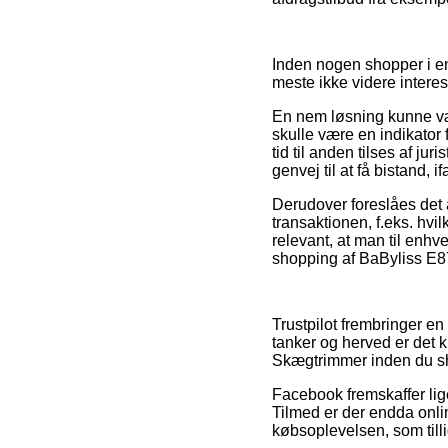
Inden nogen shopper i en
meste ikke videre interes
En nem løsning kunne vær
skulle være en indikator 
tid til anden tilses af 
genvej til at få bistand, 
Derudover foreslåes det
transaktionen, f.eks. hvil
relevant, at man til enhve
shopping af BaByliss E8
Trustpilot frembringer e
tanker og herved er det k
Skægtrimmer inden du s
Facebook fremskaffer lige
Tilmed er der endda onli
købsoplevelsen, som till